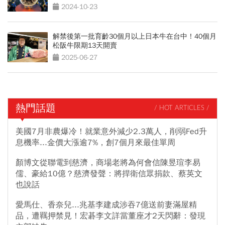
2024-10-23
解禁後第一批育齡30個月以上日本牛在台中！40個月
松阪牛限期13天開賣
2025-06-27
熱門話題
/ HOT ARTICLES /
美國7月非農爆冷！就業意外減少2.3萬人，削弱Fed升
息機率...金價大漲逾7%，創7個月來最佳單周
顏博文從聯電到慈濟，商場老將為何會信陳昱瑄李易
儒、豪給10億？慈濟發聲：將捍衛信眾捐款、蔡英文
也說話
愛馬仕、香奈兒...兆基李建成涉吞7億送前妻滿屋精
品，遭羈押禁見！宏碁李文詳當董座才2天閃辭：發現