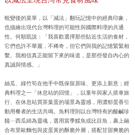
蛻變後的菜單，以「減法」翻玩記憶中的經典印象，
也描繪出現代台灣料理的可能性與國際料理的共通
性。何順凱說：「我喜歡選擇那些貼近生活的食材，
它們也許不華麗，不稀奇，但它們與我的記憶緊緊相
繫。我相信真正能留下來的味道，是那些發自內心的
真誠與情感。」
絲瓜、綠竹筍在他手中既保留原味、更添上新意；經
典料理之一「休息站的回憶」，以童年與家人搭車旅
行、在休息站買茶葉蛋的場景為靈感，用濃郁蛋香引
動用餐者的生活共鳴。魚料理則以台灣特有的酸鹹珍
饈—西瓜綿為靈魂，選用當季鰈魚或比目魚，裹上融
合布里歐麵包與皮蛋黃的酥脆外層，搭配甘甜爽脆的