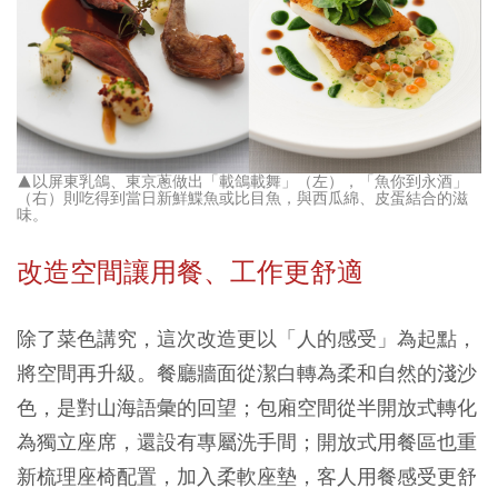
▲以屏東乳鴿、東京蔥做出「載鴿載舞」（左），「魚你到永酒」
（右）則吃得到當日新鮮鰈魚或比目魚，與西瓜綿、皮蛋結合的滋
味。
改造空間讓用餐、工作更舒適
除了菜色講究，這次改造更以「人的感受」為起點，
將空間再升級。餐廳牆面從潔白轉為柔和自然的淺沙
色，是對山海語彙的回望；包廂空間從半開放式轉化
為獨立座席，還設有專屬洗手間；開放式用餐區也重
新梳理座椅配置，加入柔軟座墊，客人用餐感受更舒