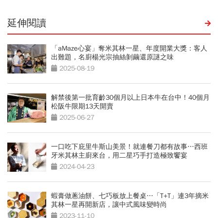
延伸閱讀
「aMaze心宴」奪米其林一星、年度開業大獎：客人
出難題，名廚楊光宗抽絲剝繭還原謎之味
2025-08-19
解禁後第一批育齡30個月以上日本牛在台中！40個月
松阪牛限期13天開賣
2025-06-27
一口吃下庇里牛斯山美景！就連餐刀都有故事…西班
牙米其林主廚來台，用二星巧手打造極致饗宴
2024-04-23
蝦膏做蔥油餅、七巧板放上餐桌…「T+T」連3年摘米
其林一星再開新店，讓中式風味變時尚
2023-11-10