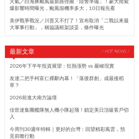
天氣／白海豚颱風最新路徑圖「陸警準備」！豪大雨紫
爆影響時間曝光，颱風假機率多大，10日報先看
美伊戰爭戰況／川普又不打了！宣布取消「二戰以來最
大軍事行動」，稱協議框架談妥，條件曝光
最新文章
/ HOT NEWS /
2026年下半年投資展望：狂熱漲勢 vs 嚴峻現實
友達二把手柯富仁裸辭內幕！「落後群創」成最後稻
草？
2026前進大南方論壇
佳世達集團艦隊無人機小隊起飛！鎖定美日頂級客戶切
入
今周刊30週年特輯｜更好的台灣：回望精彩風雲，預
見前瞻行動