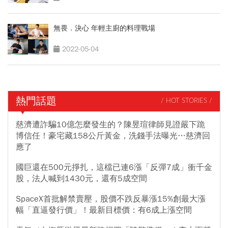
無畏．決心 年輕主廚的料理戰場
2022-05-04
熱門話題
/ HOT STORIES /
慈濟遭詐騙10億怎麼發生的？陳昱瑄律師見證嚴下跪
博信任！豪宅藏158公斤黃金，洗錢手法曝光…慈濟回
應了
國巨還在500元掙扎，這檔已連6漲「反彈7成」衝千金
股，法人喊到1430元，還有5成空間
SpaceX首批解禁賣壓，股價不跌反暴漲15%創最大漲
幅「直逼發行價」！最新目標價：有6成上漲空間