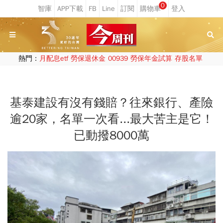
0
熱門：
月配息etf
勞保退休金
00939
勞保年金試算
存股名單
基泰建設有沒有錢賠？往來銀行、產險
逾20家，名單一次看...最大苦主是它！
已動撥8000萬