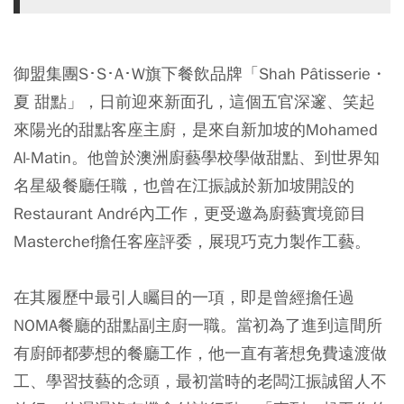
御盟集團S･S･A･W旗下餐飲品牌「Shah Pâtisserie・
夏 甜點」，日前迎來新面孔，這個五官深邃、笑起
來陽光的甜點客座主廚，是來自新加坡的Mohamed
Al-Matin。他曾於澳洲廚藝學校學做甜點、到世界知
名星級餐廳任職，也曾在江振誠於新加坡開設的
Restaurant André內工作，更受邀為廚藝實境節目
Masterchef擔任客座評委，展現巧克力製作工藝。
在其履歷中最引人矚目的一項，即是曾經擔任過
NOMA餐廳的甜點副主廚一職。當初為了進到這間所
有廚師都夢想的餐廳工作，他一直有著想免費遠渡做
工、學習技藝的念頭，最初當時的老闆江振誠留人不