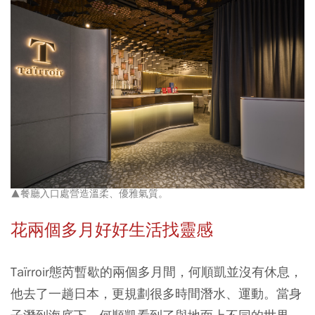
▲餐廳入口處營造溫柔、優雅氣質。
花兩個多月好好生活找靈感
Taïrroir態芮暫歇的兩個多月間，何順凱並沒有休息，
他去了一趟日本，更規劃很多時間潛水、運動。當身