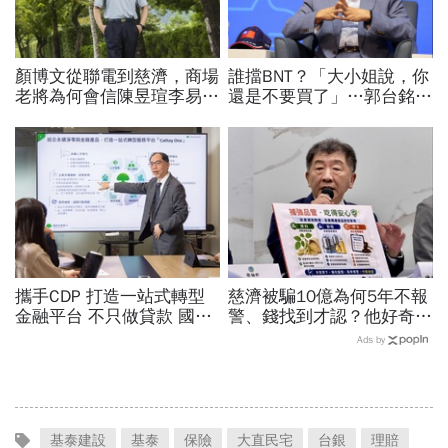
顏博文從聯電到慈濟，商場
誰擋BNT？「大小姐說，你
老將為何會信陳昱瑄李易
還是不要買了」…郭台銘曝
儒、豪給10億？慈濟發
李大維打給他，被點名的都
聲：將捍衛信眾捐款、蔡英
回應了
文也說話
攜手CDP 打造一站式轉型
慈濟被騙10億為何5年不報
金融平台 不只做貸款 國泰
警、錢找到才認？他好奇：
世華化身減碳顧問
當年財報怎麼編…陳時中背
Ads by
「擋疫苗」黑鍋只求1件事
基泰建設
基泰
保險
大直民宅
台銀
理賠