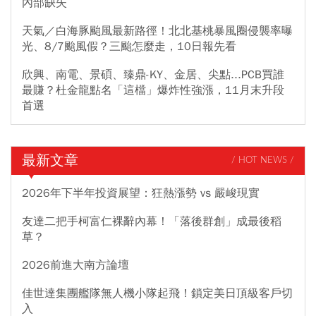
內部缺失
天氣／白海豚颱風最新路徑！北北基桃暴風圈侵襲率曝
光、8/7颱風假？三颱怎麼走，10日報先看
欣興、南電、景碩、臻鼎-KY、金居、尖點...PCB買誰
最賺？杜金龍點名「這檔」爆炸性強漲，11月末升段
首選
最新文章
/ HOT NEWS /
2026年下半年投資展望：狂熱漲勢 vs 嚴峻現實
友達二把手柯富仁裸辭內幕！「落後群創」成最後稻
草？
2026前進大南方論壇
佳世達集團艦隊無人機小隊起飛！鎖定美日頂級客戶切
入