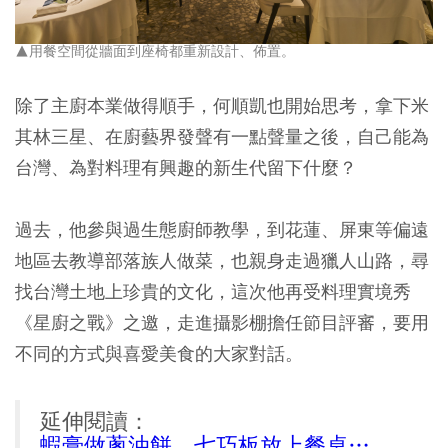
▲用餐空間從牆面到座椅都重新設計、佈置。
除了主廚本業做得順手，何順凱也開始思考，拿下米
其林三星、在廚藝界發聲有一點聲量之後，自己能為
台灣、為對料理有興趣的新生代留下什麼？
過去，他參與過生態廚師教學，到花蓮、屏東等偏遠
地區去教導部落族人做菜，也親身走過獵人山路，尋
找台灣土地上珍貴的文化，這次他再受料理實境秀
《星廚之戰》之邀，走進攝影棚擔任節目評審，要用
不同的方式與喜愛美食的大家對話。
延伸閱讀：
蝦膏做蔥油餅、七巧板放上餐桌…