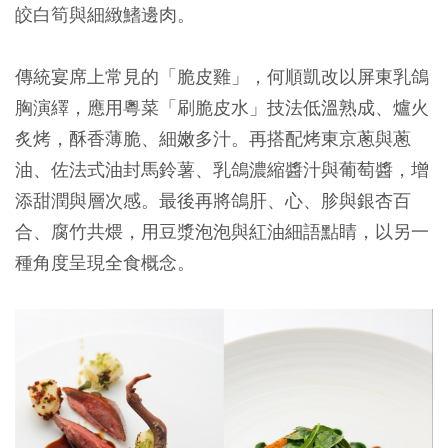
皎白筍與細緻鰭邊肉。
傳統宴席上常見的「脆皮雞」，何順凱改以屏東乳鴿
胸演繹，應用粵菜「刷脆皮水」技法低溫熟成、爐火
炙烤，酥香薄脆、細嫩多汁。再搭配烤東京蔥與蔥
油、佐法式油封馬鈴薯、乳鴿濃縮醬汁與葡萄醬，增
添甜潤與層次感。最後再將鴿肝、心、胗與銀杏百
合、腐竹共煨，用豆漿泡泡與紅油細語點睛，以另一
種角度呈現全食概念。