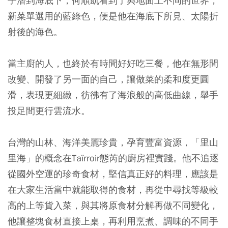
子潛到海底下，何順凱看到了與地面上不同的世界，
新菜單選用的藍綠色，便是他在海底下所見、太陽折
射後的海色。
當主廚的人，也終於有時間好好吃三餐，他在無形間
改變、開發了另一面的自己，讓做菜的柔和度更圓
滑，表現更細緻，彷彿有了海浪般的高低曲線，舉手
投足間更行雲流水。
台灣的山林、海洋美麗珍貴，孕育豐富資源，「里山
里海」的概念在Taïrroir態芮的廚房裡實踐。他不追逐
從國外空運的珍奇食材，堅信真正好的料理，應該是
在大家生活當中就能取得的食材，再從中尋找等級較
高的上等貨入菜，與其將原食材分解再做不同變化，
他讓整塊食材直接上桌，再利用烹煮、調味的不同手