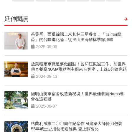
延伸閱讀
茶葉蛋、西瓜綿端上米其林三星餐桌！「Taïrroir態
芮」的台味進化論：從里山里海解構季節滋味
2025-09-09
放棄穩定軍職追夢做甜點！曾和江振誠工作、前世界
傳奇餐廳NOMA甜點副主廚來台客座，上線5分鐘完銷
甜點在台販售
2024-08-13
陽明山美軍宿舍改造新秘境！世界最佳餐廳Noma餐
會在這裡辦
2025-08-07
格蘭利威推二○○周年紀念作 AI建築大師操刀包裝
55年威士忌用藝術造經典 登上蘇富比