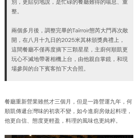
別，更貼切地說，是忙碌的餐廳難得的喘息、重
整。
兩個多月後，調整完畢的Taïrroir態芮大門再次敞
開，在八月十九日的2025米其林頒獎典禮上，
這間餐廳不僅再度摘下三顆星星，主廚何順凱更
玩心不滅地帶著相機上台，由他親自掌鏡，和現
場參與的台下賓客拍下大合照。
餐廳重新營業雖然才三個月，但是一路營運九年，何
順凱傳遞台灣味的初衷不變，如今進廚房做起料理，
他更自信、態度更輕盈，料理的風味也更純粹。