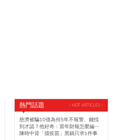
熱門話題
/ HOT ARTICLES /
慈濟被騙10億為何5年不報警、錢找
到才認？他好奇：當年財報怎麼編…
陳時中背「擋疫苗」黑鍋只求1件事