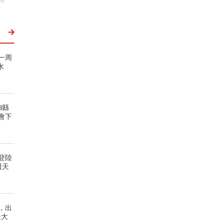
一周
水
3縣
會下
登陸
週天
，出
最大