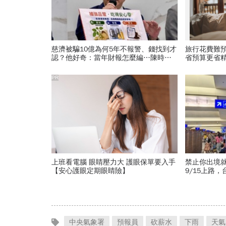
慈濟被騙10億為何5年不報警、錢找到才
旅行花費難
認？他好奇：當年財報怎麼編…陳時中
省預算更省
背「擋疫苗」黑鍋只求1件事
PR
上班看電腦 眼睛壓力大 護眼保單要入手
禁止你出境
【安心護眼定期眼睛險】
9/15上路
種職業特別
中央氣象署
預報員
砍薪水
下雨
天氣