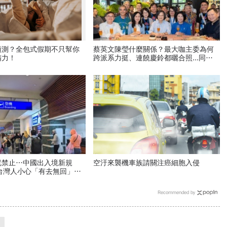
預測？全包式假期不只幫你
蔡英文陳瑩什麼關係？最大咖主委為何
精力！
跨派系力挺、連饒慶鈴都曬合照...同場
背後藏政壇合作內幕？
PR
就禁止…中國出入境新規
空汙來襲機車族請關注癌細胞入侵
，台灣人小心「有去無回」？4
注意：前例在這
Recommended by