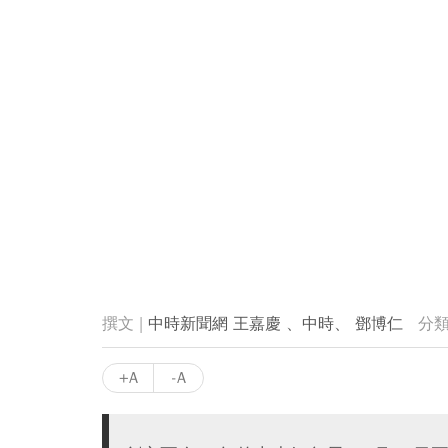
中時新聞網 王嘉慶 、中時、 鄧博仁
+A
-A