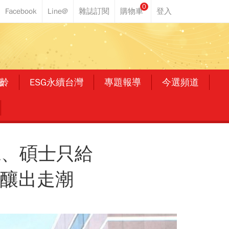
0
齡
ESG永續台灣
專題報導
今選頻道
輪班、碩士只給
恐釀出走潮