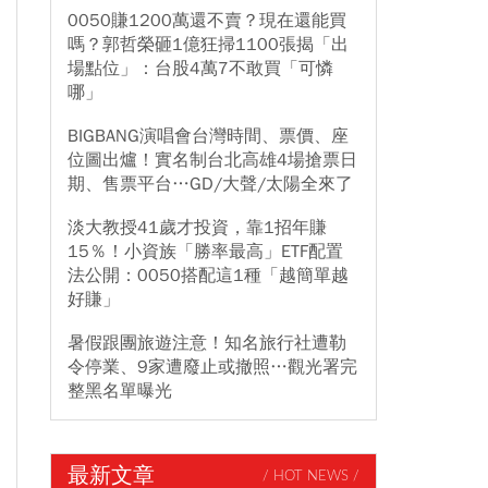
0050賺1200萬還不賣？現在還能買
嗎？郭哲榮砸1億狂掃1100張揭「出
場點位」：台股4萬7不敢買「可憐
哪」
BIGBANG演唱會台灣時間、票價、座
位圖出爐！實名制台北高雄4場搶票日
期、售票平台…GD/大聲/太陽全來了
淡大教授41歲才投資，靠1招年賺
15％！小資族「勝率最高」ETF配置
法公開：0050搭配這1種「越簡單越
好賺」
暑假跟團旅遊注意！知名旅行社遭勒
令停業、9家遭廢止或撤照…觀光署完
整黑名單曝光
最新文章
/ HOT NEWS /