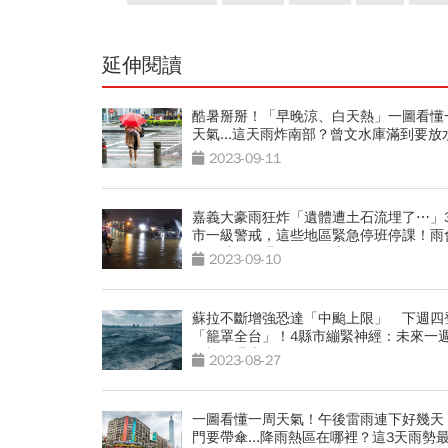
延伸閱讀
酷暑掰掰！「早晚涼、白天熱」一圖看懂
天氣...這天雨炸南部？曾文水庫滿到要放
2023-09-11
嘉義大豪雨狂炸「遺體遭土石流埋了⋯」
市一級警戒，這些地區緊急停班停課！雨
到何時？下週天氣一圖掌握
2023-09-10
蘇拉不斷增強恐達「中颱上限」 下週四
「籠罩全台」！4縣市繃緊神經：未來一
氣概況曝光
2023-08-27
一圖看懂一周天氣！午後雷雨連下好幾天
門要帶傘...降雨熱區在哪裡？這3天雨勢