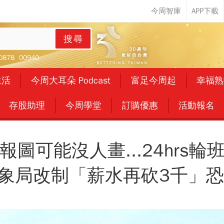
搜尋
0878
00940
生活
今周大耳朵 Podcast
富足今周起
幸福熟
存股助理
今周學堂
訂購優惠
活動報名
圖可能沒人畫...24hrs
氣象局改制「薪水再砍3千」