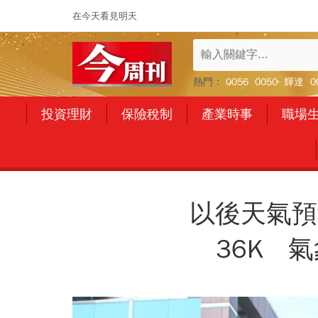
在今天看見明天
熱門：
0056
0050
輝達
0
投資理財
保險稅制
產業時事
職場
以後天氣預報
36K 