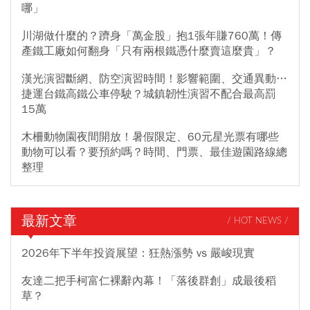
哪」
川湖做什麼的？躋身「萬金股」抱1張年賺760萬！傳
產鐵工廠如何翻身「只有兩根鐵憑什麼賣這麼貴」？
漢光演習斷網、防空演習時間！影響範圍、交通異動…
捷運台鐵高鐵公車停駛？城鎮韌性演習不配合最高罰
15萬
木柵動物園夜間開放！暑假限定、60元星光票有哪些
動物可以看？要預約嗎？時間、門票、最佳遊園路線總
整理
最新文章
/ HOT NEWS /
2026年下半年投資展望：狂熱漲勢 vs 嚴峻現實
友達二把手柯富仁裸辭內幕！「落後群創」成最後稻
草？