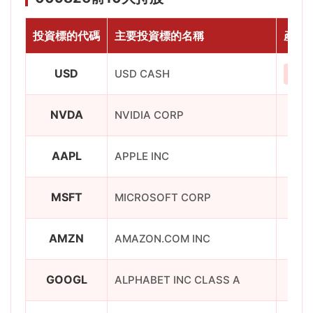
投資標的代碼
主要投資標的名稱
產業
USD
USD CASH
現金
NVDA
NVIDIA CORP
AAPL
APPLE INC
MSFT
MICROSOFT CORP
AMZN
AMAZON.COM INC
非
GOOGL
ALPHABET INC CLASS A