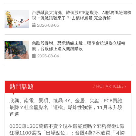
台股融資大清洗、韓個股ETF急瘦身、AI財務風險遭檢
視…沉澱訊號來了？ 去槓桿風暴 完全拆解
2026-08-05
急跌股暴增、恐慌情緒未散！聯準會抗通膨立場轉
鷹，台股修正進入關鍵階段
2026-08-04
熱門話題
/ HOT ARTICLES /
欣興、南電、景碩、臻鼎-KY、金居、尖點...PCB買誰
最賺？杜金龍點名「這檔」爆炸性強漲，11月末升段
首選
0050賺1200萬還不賣？現在還能買嗎？郭哲榮砸1億
狂掃1100張揭「出場點位」：台股4萬7不敢買「可憐