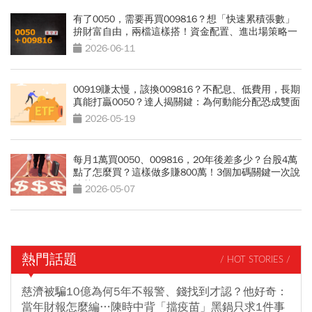
有了0050，需要再買009816？想「快速累積張數」
拚財富自由，兩檔這樣搭！資金配置、進出場策略一
次看
2026-06-11
00919賺太慢，該換009816？不配息、低費用，長期
真能打贏0050？達人揭關鍵：為何動能分配恐成雙面
刃
2026-05-19
每月1萬買0050、009816，20年後差多少？台股4萬
點了怎麼買？這樣做多賺800萬！3個加碼關鍵一次說
清楚
2026-05-07
熱門話題
/ HOT STORIES /
慈濟被騙10億為何5年不報警、錢找到才認？他好奇：
當年財報怎麼編…陳時中背「擋疫苗」黑鍋只求1件事