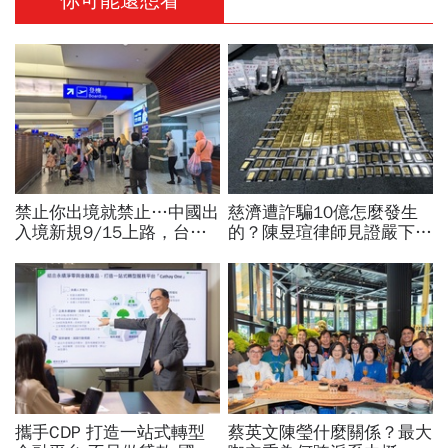
你可能還想看
禁止你出境就禁止…中國出
慈濟遭詐騙10億怎麼發生
入境新規9/15上路，台灣
的？陳昱瑄律師見證嚴下跪
人小心「有去無回」？4種
博信任！豪宅藏158公斤黃
職業特別注意：前例在這
金，洗錢手法曝光…慈濟回
應了
攜手CDP 打造一站式轉型
蔡英文陳瑩什麼關係？最大