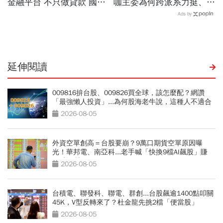
金融平台 不只做貸款 國泰
咖主委為何跨派系力挺、連
世華化身減碳顧問
饒慶鈴都曬合照...同場背後
Ads by
藏政壇合作內幕？
延伸閱讀
009816拚台股、009826買全球，該怎麼配？網讚
「最強懶人投資」...為何股海老牛說，這種人不適合
買？
2026-08-05
外資空單創高＝台股要崩？9萬口期貨空單原因曝
光！華邦電、南亞科...老手喊「快換9檔AI飆股」賺
Q3大行情
2026-08-05
台積電、聯發科、聯電、群創...台股飆逾1400點叩關
45K，V型反轉來了？杜金龍先挑2檔「便當股」
2026-08-05