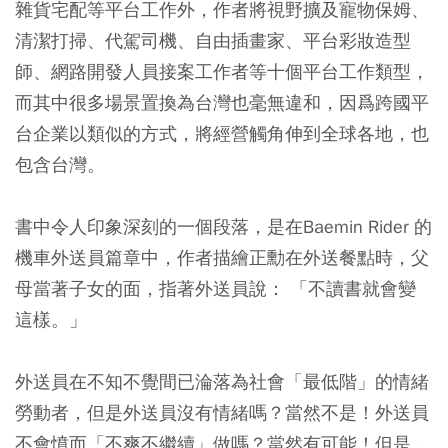
雜貨宅配等平台工作外，作者將視野擴及寵物保姆、
清潔打掃、代駕司機、自由插畫家、平台彩妝造型
師、網路開發人員接案工作者等十個平台工作類型，
而其中很多場景置換為台灣也毫無違和，因爲跨國平
台企業以類似的方式，將經營觸角伸到全球各地，也
包含台灣。
書中令人印象深刻的一個段落，是在Baemin Rider 的
機車外送員篇章中，作者描繪正勳在外送餐點時，父
母當著子女的面，指著外送員說： 「不讀書就會變
這樣。」
外送員在不知不覺間已淪落為社會「最低階」的情緒
勞動者，但是外送員沒有情緒嗎？當然不是！外送員
不會憤而「不爽不繼續」做嗎？當然有可能！但是，