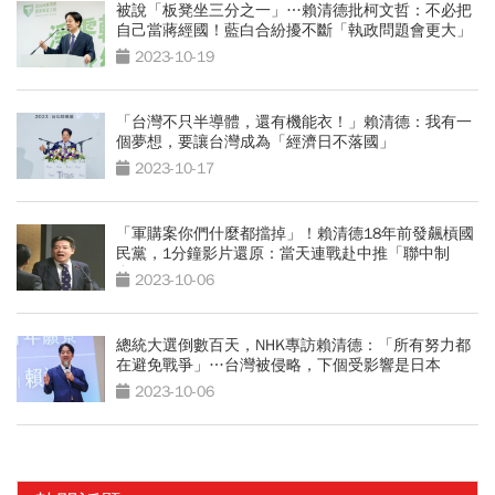
被說「板凳坐三分之一」…賴清德批柯文哲：不必把
自己當蔣經國！藍白合紛擾不斷「執政問題會更大」
2023-10-19
「台灣不只半導體，還有機能衣！」賴清德：我有一
個夢想，要讓台灣成為「經濟日不落國」
2023-10-17
「軍購案你們什麼都擋掉」！賴清德18年前發飆槓國
民黨，1分鐘影片還原：當天連戰赴中推「聯中制
台」
2023-10-06
總統大選倒數百天，NHK專訪賴清德：「所有努力都
在避免戰爭」…台灣被侵略，下個受影響是日本
2023-10-06