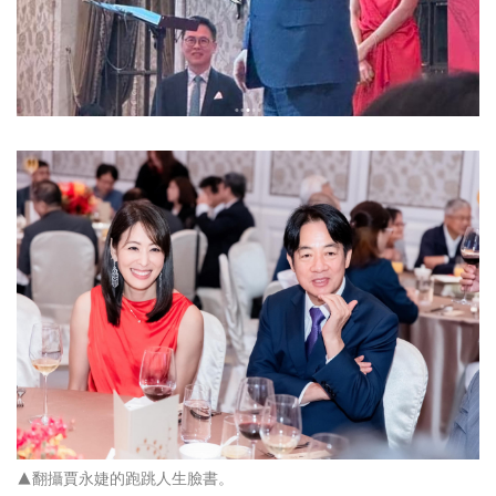
▲翻攝賈永婕的跑跳人生臉書。