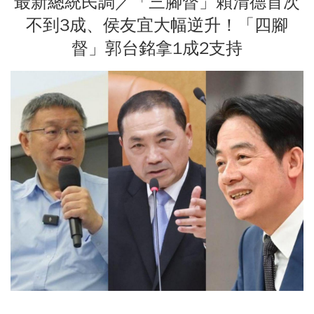
最新總統民調／「三腳督」賴清德首次
不到3成、侯友宜大幅逆升！「四腳
督」郭台銘拿1成2支持