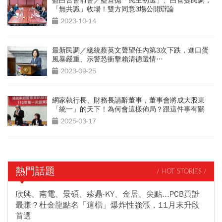
藍白合會前會／藍營拋「民主初選」、白營提民調，
「無共識」收場！雙方同意3場公開辯論
2023-10-14
最新民調／總統蔡英文聲望任內第3次下跌，進口蛋
風暴嚴重、示警恐衝擊賴清德選情…
2023-09-25
網家執行長、財務長請辭董事，董事會將成大股東
「統一」的天下！為何會這樣佈局？跟這件事有關
2025-03-17
熱門話題
/ HOT STORIES /
欣興、南電、景碩、臻鼎-KY、金居、尖點...PCB買誰
最賺？杜金龍點名「這檔」爆炸性強漲，11月末升段
首選