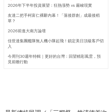
2026年下半年投資展望：狂熱漲勢 vs 嚴峻現實
友達二把手柯富仁裸辭內幕！「落後群創」成最後稻
草？
2026前進大南方論壇
佳世達集團艦隊無人機小隊起飛！鎖定美日頂級客戶切
入
今周刊30週年特輯｜更好的台灣：回望精彩風雲，預
見前瞻行動