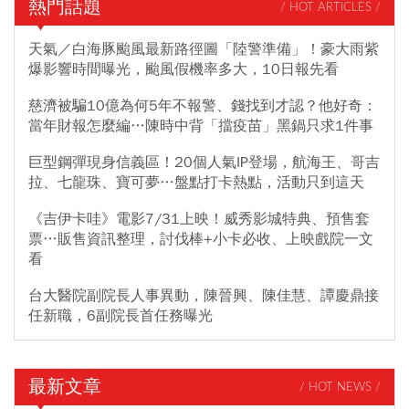
熱門話題
/ HOT ARTICLES /
天氣／白海豚颱風最新路徑圖「陸警準備」！豪大雨紫
爆影響時間曝光，颱風假機率多大，10日報先看
慈濟被騙10億為何5年不報警、錢找到才認？他好奇：
當年財報怎麼編…陳時中背「擋疫苗」黑鍋只求1件事
巨型鋼彈現身信義區！20個人氣IP登場，航海王、哥吉
拉、七龍珠、寶可夢…盤點打卡熱點，活動只到這天
《吉伊卡哇》電影7/31上映！威秀影城特典、預售套
票…販售資訊整理，討伐棒+小卡必收、上映戲院一文
看
台大醫院副院長人事異動，陳晉興、陳佳慧、譚慶鼎接
任新職，6副院長首任務曝光
最新文章
/ HOT NEWS /