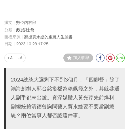
數位內容部
政治社會
翻攝賈永婕的跑跳人生臉書
2023-10-23 17:25
+A
-A
加入收藏
2024總統大選剩下不到3個月，「四腳督」除了
鴻海創辦人郭台銘搭檔為賴佩霞之外，其餘參選
人副手都未出爐。資深媒體人黃光芹先前爆料，
副總統賴清德曾詢問藝人賈永婕要不要當副總
統？兩位當事人都否認這件事。