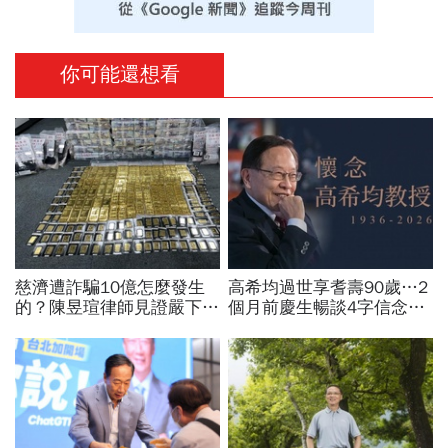
你可能還想看
慈濟遭詐騙10億怎麼發生
高希均過世享耆壽90歲…2
的？陳昱瑄律師見證嚴下跪
個月前慶生暢談4字信念，
博信任！豪宅藏158公斤黃
回憶錄給讀者忠告：自求多
金，洗錢手法曝光…慈濟回
福、一切靠自己爭氣
應了