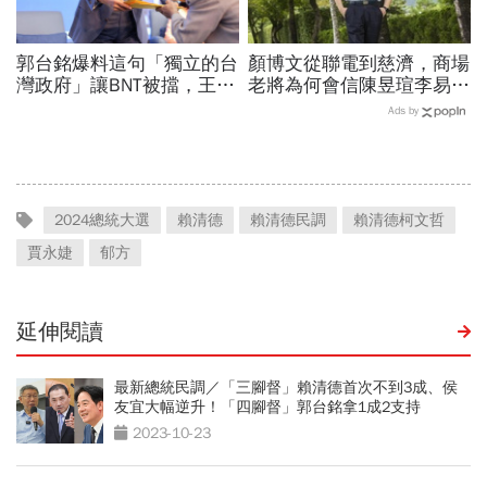
郭台銘爆料這句「獨立的台
顏博文從聯電到慈濟，商場
灣政府」讓BNT被擋，王必
老將為何會信陳昱瑄李易
勝秀證據：BNT大股東給郭
儒、豪給10億？慈濟發
Ads by
董的信不是這樣寫
聲：將捍衛信眾捐款、蔡英
文也說話
2024總統大選
賴清德
賴清德民調
賴清德柯文哲
賈永婕
郁方
延伸閱讀
最新總統民調／「三腳督」賴清德首次不到3成、侯
友宜大幅逆升！「四腳督」郭台銘拿1成2支持
2023-10-23