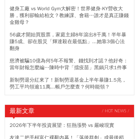
健身工廠 vs World Gym大解密！世界健身-KY營收大
勝，獲利卻輸給柏文？教練課、會籍…誰才是真正賺錢
金雞母？
56歲才開始買股票，家庭主婦8年滾出8千萬！半年暴
賺5成、卻在股災「輝達殺在最低點」...她靠3個心法
翻身
慈濟被騙10億為何5年不報警、錢找到才認？他好奇：
當年財報怎麼編…陳時中背「擋疫苗」黑鍋只求1件事
新制勞退分紅來了！新制勞退基金上半年暴賺1.5兆，
勞工平均領逾11萬...帳戶怎麼查？何時能領？
最新文章
/ HOT NEWS /
2026年下半年投資展望：狂熱漲勢 vs 嚴峻現實
友達二把手柯富仁裸辭內幕！「落後群創」成最後稻