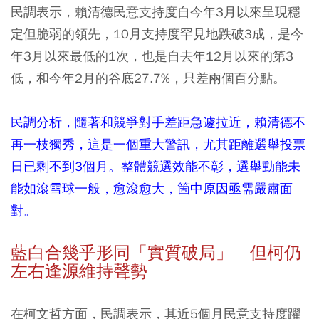
民調表示，賴清德民意支持度自今年3月以來呈現穩
定但脆弱的領先，10月支持度罕見地跌破3成，是今
年3月以來最低的1次，也是自去年12月以來的第3
低，和今年2月的谷底27.7%，只差兩個百分點。
民調分析，隨著和競爭對手差距急遽拉近，賴清德不
再一枝獨秀，這是一個重大警訊，尤其距離選舉投票
日已剩不到3個月。整體競選效能不彰，選舉動能未
能如滾雪球一般，愈滾愈大，箇中原因亟需嚴肅面
對。
藍白合幾乎形同「實質破局」 但柯仍
左右逢源維持聲勢
在柯文哲方面，民調表示，其近5個月民意支持度躍