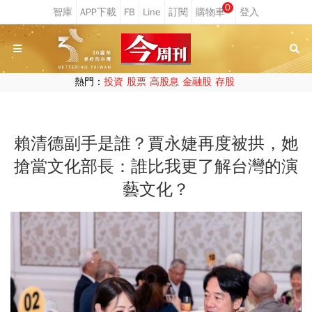
0
熱門：
投資
股票
高股息
金融股
存股
賴清德副手是誰？賈永婕再度被拱，她
搶當文化部長：誰比我更了解台灣的演
藝文化？