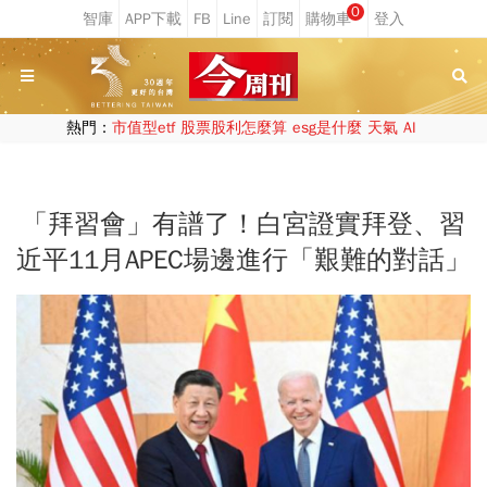
0
熱門：
市值型etf
股票股利怎麼算
esg是什麼
天氣
AI
「拜習會」有譜了！白宮證實拜登、習
近平11月APEC場邊進行「艱難的對話」