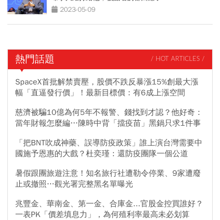
2023-05-09
熱門話題
/ HOT ARTICLES /
SpaceX首批解禁賣壓，股價不跌反暴漲15%創最大漲
幅「直逼發行價」！最新目標價：有6成上漲空間
慈濟被騙10億為何5年不報警、錢找到才認？他好奇：
當年財報怎麼編…陳時中背「擋疫苗」黑鍋只求1件事
「把BNT吹成神藥、誤導防疫政策」誰上演台灣需要中
國施予恩惠的大戲？杜奕瑾：還防疫團隊一個公道
暑假跟團旅遊注意！知名旅行社遭勒令停業、9家遭廢
止或撤照…觀光署完整黑名單曝光
兆豐金、華南金、第一金、合庫金...官股金控買誰好？
一表PK「價差填息力」，為何殖利率最高未必划算