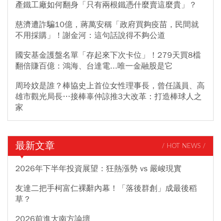
產鐵工廠如何翻身「只有兩根鐵憑什麼賣這麼貴」？
慈濟遭詐騙10億，蔣萬安稱「政府買夠疫苗，民間就
不用採購」！謝金河：這句話說得不夠公道
國安基金護盤名單「存起來下次卡位」！279天買8檔
翻倍賺百億：鴻海、台達電...唯一金融股是它
周玲妏是誰？棒協史上首位女性理事長，曾任議員、高
雄市觀光局長…接棒辜仲諒推3大改革：打造棒球人之
家
最新文章
/ HOT NEWS /
2026年下半年投資展望：狂熱漲勢 vs 嚴峻現實
友達二把手柯富仁裸辭內幕！「落後群創」成最後稻
草？
2026前進大南方論壇