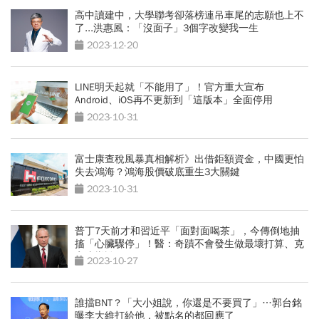
高中讀建中，大學聯考卻落榜連吊車尾的志願也上不
了...洪惠風：「沒面子」3個字改變我一生
2023-12-20
LINE明天起就「不能用了」！官方重大宣布
Android、iOS再不更新到「這版本」全面停用
2023-10-31
富士康查稅風暴真相解析》出借鉅額資金，中國更怕
失去鴻海？鴻海股價破底重生3大關鍵
2023-10-31
普丁7天前才和習近平「面對面喝茶」，今傳倒地抽
搐「心臟驟停」！醫：奇蹟不會發生做最壞打算、克
宮這樣說...
2023-10-27
誰擋BNT？「大小姐說，你還是不要買了」…郭台銘
曝李大維打給他，被點名的都回應了