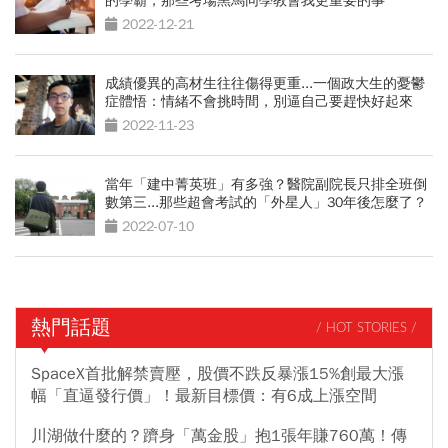
的學霸，那些考場黑馬同學教會我更重要的事
2022-12-21
成績優異的高材生往往傷得更重...一個政大生的憂鬱
症體悟：情緒不會挑時間，別逼自己要趕快好起來
2022-11-23
當年「建中菁英班」有多強？醫院副院長只排全班倒
數第三...那些超會考試的「外星人」30年後怎麼了？
2022-07-10
熱門話題
/ HOT STORIES /
SpaceX首批解禁賣壓，股價不跌反暴漲15%創最大漲
幅「直逼發行價」！最新目標價：有6成上漲空間
川湖做什麼的？躋身「萬金股」抱1張年賺760萬！傳