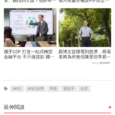
警、錢找到才認？他好奇：
個月前慶生暢談4字信念，
當年財報怎麼編…陳時中背
回憶錄給讀者忠告：自求多
「擋疫苗」黑鍋只求1件事
福、一切靠自己爭氣
攜手CDP 打造一站式轉型
顏博文從聯電到慈濟，商場
金融平台 不只做貸款 國泰
老將為何會信陳昱瑄李易
世華化身減碳顧問
儒、豪給10億？慈濟發
Ads by
聲：將捍衛信眾捐款、蔡英
文也說話
APEC
APEC台灣
拜登
習近平
白宮
延伸閱讀