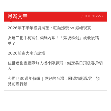
最新文章
/ HOT NEWS /
2026年下半年投資展望：狂熱漲勢 vs 嚴峻現實
友達二把手柯富仁裸辭內幕！「落後群創」成最後稻
草？
2026前進大南方論壇
佳世達集團艦隊無人機小隊起飛！鎖定美日頂級客戶切
入
今周刊30週年特輯｜更好的台灣：回望精彩風雲，預
見前瞻行動