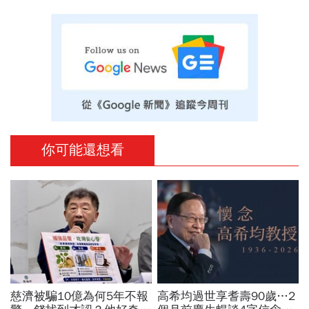
你可能還想看
慈濟被騙10億為何5年不報
高希均過世享耆壽90歲…2