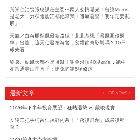
黃崇仁治喪張忠謀任主委…兩人交情曝光！曾說Morris
是老大：力積電能活都他幫我！遺屬發聲「明年定要配
股」
天氣／白海豚颱風最新路徑！北北基桃「暴風圈侵襲
率」出爐，這天估發布海警，父親節會影響嗎？10日
報先看
酷暑、颱風天都不是阻礙！謝金河頂40度高溫，跑中
和圓通寺山區直呼：捷兔的第5項修煉
最新文章
/ HOT NEWS /
2026年下半年投資展望：狂熱漲勢 vs 嚴峻現實
友達二把手柯富仁裸辭內幕！「落後群創」成最後稻
草？
2026前進大南方論壇