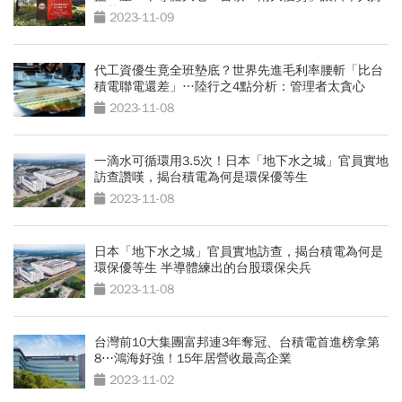
吃驚
2023-11-09
代工資優生竟全班墊底？世界先進毛利率腰斬「比台
積電聯電還差」…陸行之4點分析：管理者太貪心
2023-11-08
一滴水可循環用3.5次！日本「地下水之城」官員實地
訪查讚嘆，揭台積電為何是環保優等生
2023-11-08
日本「地下水之城」官員實地訪查，揭台積電為何是
環保優等生 半導體練出的台股環保尖兵
2023-11-08
台灣前10大集團富邦連3年奪冠、台積電首進榜拿第
8⋯鴻海好強！15年居營收最高企業
2023-11-02