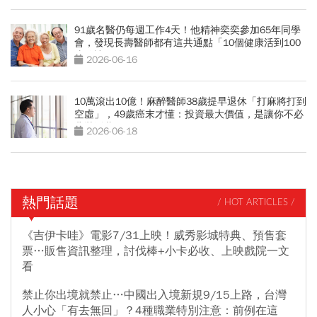
91歲名醫仍每週工作4天！他精神奕奕參加65年同學
會，發現長壽醫師都有這共通點「10個健康活到100
歲秘訣」
2026-06-16
10萬滾出10億！麻醉醫師38歲提早退休「打麻將打到
空虛」，49歲癌末才懂：投資最大價值，是讓你不必
悲壯活著
2026-06-18
熱門話題
/ HOT ARTICLES /
《吉伊卡哇》電影7/31上映！威秀影城特典、預售套
票…販售資訊整理，討伐棒+小卡必收、上映戲院一文
看
禁止你出境就禁止…中國出入境新規9/15上路，台灣
人小心「有去無回」？4種職業特別注意：前例在這