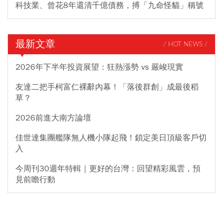
科技業、曾花8年還清千億債務，搏「九命怪貓」稱號
最新文章
/ HOT NEWS /
2026年下半年投資展望：狂熱漲勢 vs 嚴峻現實
友達二把手柯富仁裸辭內幕！「落後群創」成最後稻
草？
2026前進大南方論壇
佳世達集團艦隊無人機小隊起飛！鎖定美日頂級客戶切
入
今周刊30週年特輯｜更好的台灣：回望精彩風雲，預
見前瞻行動