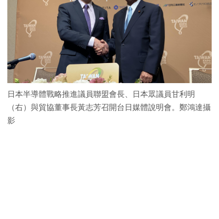
日本半導體戰略推進議員聯盟會長、日本眾議員甘利明
（右）與貿協董事長黃志芳召開台日媒體說明會。鄭鴻達攝
影