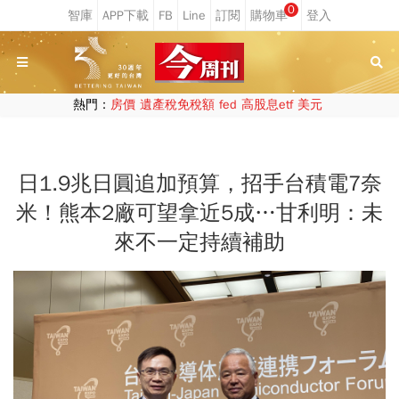
0
熱門：
房價
遺產稅免稅額
fed
高股息etf
美元
日1.9兆日圓追加預算，招手台積電7奈
米！熊本2廠可望拿近5成…甘利明：未
來不一定持續補助