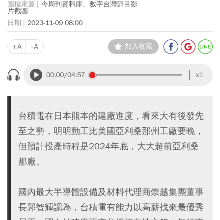
今周刊資料庫、數字台灣節目影
片截圖
2023-11-09 08:00
+A
-A
加入收藏
00:00
/04:57
x1
台積電在日本熊本的建廠進度，看來大有後發先
至之勢，明明動工比美國亞利桑那州工廠要晚，
但預計投產時程是2024年底，大大超前亞利桑
那廠。
國內最大半導體設備及材料代理商崇越集團董事
長郭智輝認為，台積電有能力以高薪找來最優秀