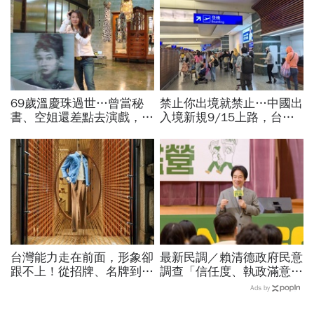
69歲溫慶珠過世…曾當秘
禁止你出境就禁止…中國出
書、空姐還差點去演戲，擁
入境新規9/15上路，台灣
過婚姻「只信一見鍾情」！
人小心「有去無回」？4種
好友悼：她活成一件作品
職業特別注意：前例在這
台灣能力走在前面，形象卻
最新民調／賴清德政府民意
跟不上！從招牌、名牌到國
調查「信任度、執政滿意
家品牌：義大利精品給台灣
度」雙升，不滿意比率下
Ads by
製造的一堂美學課
降…中央表現牽動縣市長選
戰！