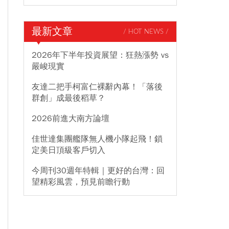
最新文章
/ HOT NEWS /
2026年下半年投資展望：狂熱漲勢 vs
嚴峻現實
友達二把手柯富仁裸辭內幕！「落後
群創」成最後稻草？
2026前進大南方論壇
佳世達集團艦隊無人機小隊起飛！鎖
定美日頂級客戶切入
今周刊30週年特輯｜更好的台灣：回
望精彩風雲，預見前瞻行動