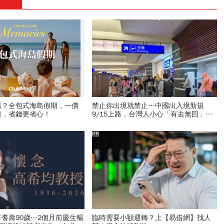
抓？全包式海島假期，一價
禁止你出境就禁止…中國出入境新規
樂，省錢更省心！
9/15上路，台灣人小心「有去無回」？4
種職業特別注意：前例在這
PR
耆壽90歲…2個月前慶生暢
臨時需要小額週轉？上【易借網】找人