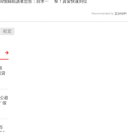
，回憶錄給讀者忠告：自求多
幫！資金快速到位
自己爭氣
Recommended by
旺宏
租
房貸
租公超
「假
百