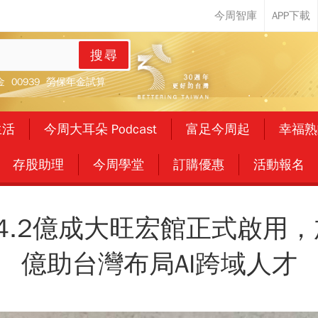
搜尋
金
00939
勞保年金試算
生活
今周大耳朵 Podcast
富足今周起
幸福熟
存股助理
今周學堂
訂購優惠
活動報名
4.2億成大旺宏館正式啟用，加
億助台灣布局AI跨域人才