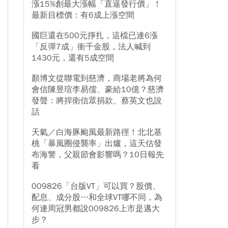
漲15%創最大漲幅「直逼發行價」！
最新目標價：有6成上漲空間
國巨還在500元掙扎，這檔已連6漲
「反彈7成」衝千金股，法人喊到
1430元，還有5成空間
顏博文從聯電到慈濟，商場老將為何
會信陳昱瑄李易儒、豪給10億？慈濟
發聲：將捍衛信眾捐款、蔡英文也說
話
天氣／白海豚颱風最新路徑！北北基
桃「暴風圈侵襲率」出爐，這天估發
布海警，父親節會影響嗎？10日報先
看
009826「台版VT」可以買？股價、
配息、成分股…和全球VT哪不同，為
何連周冠男都說009826上市是邁大
步？