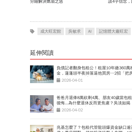
分鐘解決燃眉之急
談4字信念
福、一切靠
成大旺宏館
吳敏求
AI
記憶體大廠旺宏
延伸閱讀
負債記者翻身包租公！租屋10年繳360萬
金，蓮蓬頭半夜掉落逼他買房…2招「把
賺回來」10年財富自由
2026-04-01
爸爸月退俸8萬砍剩4萬、朋友40歲當包
後悔...為什麼退休反而更焦慮？吳淡如揭
性財務自由」5大危機
2026-04-02
兆基怎麼了？包租代管龍頭爆資金缺口逾