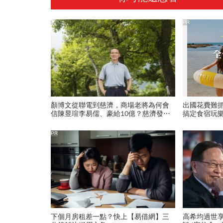
PR
顏博文從聯電到慈濟，商場老將為何會
出國花費難
信陳昱瑄李易儒、豪給10億？慈濟發
搞定食宿玩
聲：將捍衛信眾捐款、蔡英文也說話
PR
下個月房租差一點？快上【易借網】三
高希均過世享