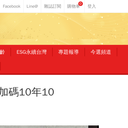
0
齡
ESG永續台灣
專題報導
今選頻道
碼10年10