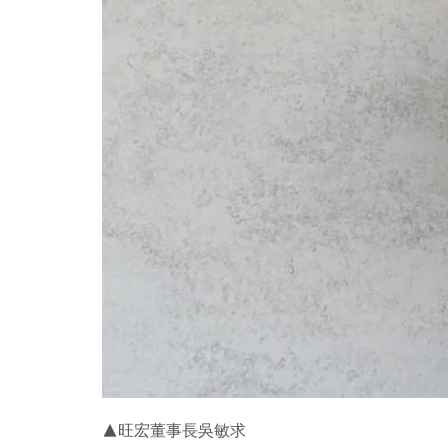
▲旺宏董事長吳敏求