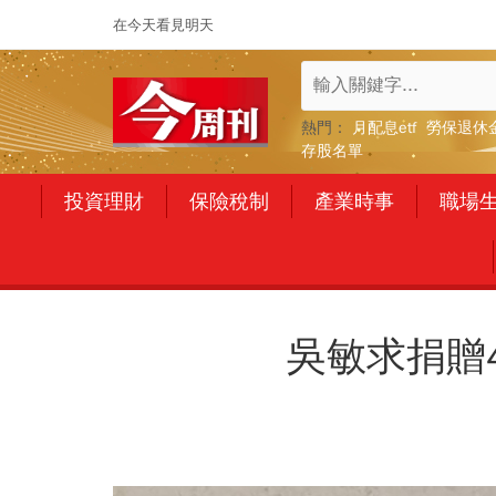
在今天看見明天
熱門：
月配息etf
勞保退休
存股名單
投資理財
保險稅制
產業時事
職場
吳敏求捐贈