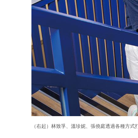
（右起）林致孚、溫珍妮、張僥庭透過各種方式