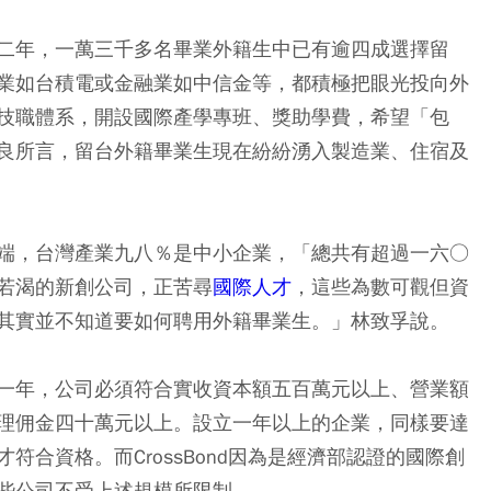
二年，一萬三千多名畢業外籍生中已有逾四成選擇留
業如台積電或金融業如中信金等，都積極把眼光投向外
技職體系，開設國際產學專班、獎助學費，希望「包
良所言，留台外籍畢業生現在紛紛湧入製造業、住宿及
端，台灣產業九八％是中小企業，「總共有超過一六○
若渴的新創公司，正苦尋
國際人才
，這些為數可觀但資
其實並不知道要如何聘用外籍畢業生。」林致孚說。
一年，公司必須符合實收資本額五百萬元以上、營業額
理佣金四十萬元以上。設立一年以上的企業，同樣要達
合資格。而CrossBond因為是經濟部認證的國際創
些公司不受上述規模所限制。