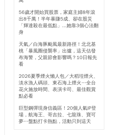
萬
56歲才開始買股票，家庭主婦8年滾
出8千萬！半年暴賺5成、卻在股災
「輝達殺在最低點」...她靠3個心法翻
身
天氣／白海豚颱風最新路徑！北北基
桃「暴風圈侵襲率」出爐，這天估發
布海警，父親節會影響嗎？10日報先
看
2026夏季煙火懶人包／大稻埕煙火、
淡水漁人碼頭、東石海上煙火…全台
花火施放時間、表演卡司、最佳觀賞
點必看
巨型鋼彈現身信義區！20個人氣IP登
場，航海王、哥吉拉、七龍珠、寶可
夢…盤點打卡熱點，活動只到這天