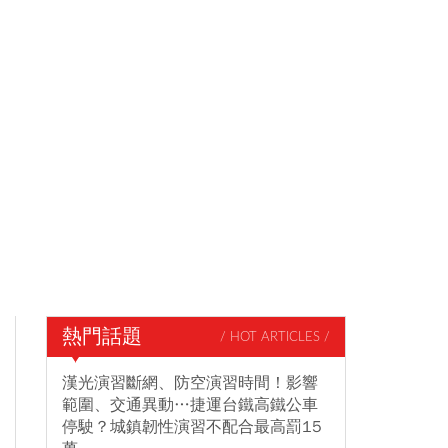
熱門話題
/ HOT ARTICLES /
漢光演習斷網、防空演習時間！影響
範圍、交通異動…捷運台鐵高鐵公車
停駛？城鎮韌性演習不配合最高罰15