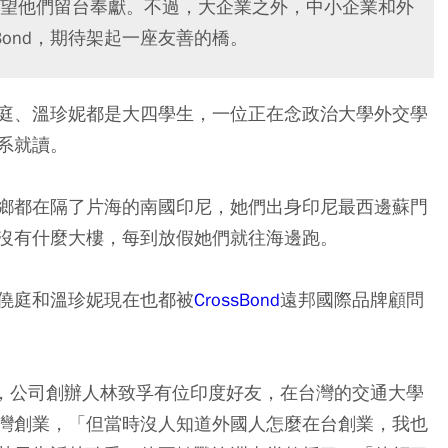
望他們留台奉獻。不過，大企業之外，中小企業和外
Bond，期待架起一座友善的橋。
庭、溫珍妮都是大四學生，一位正在念政治大學外交學
系就讀。
鄉都在隔了片海的南國印尼，她們出身印尼最西邊蘇門
沒有什麼大樓，每到放假她們就往海邊跑。
僥庭和溫珍妮現在也都被
CrossBond
遠邦國際品牌顧問
年前，公司創辦人林致孚有位印度好友，在台灣的交通大學
灣創業，「但當時沒人知道外國人怎麼在台創業，我也