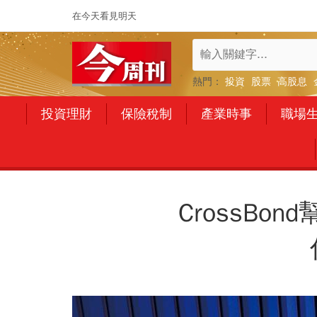
在今天看見明天
熱門：
投資
股票
高股息
投資理財
保險稅制
產業時事
職場
CrossB