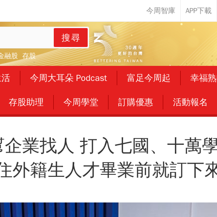
搜尋
金融股
存股
生活
今周大耳朵 Podcast
富足今周起
幸福熟
存股助理
今周學堂
訂購優惠
活動報名
ond幫企業找人 打入七國、十萬
住外籍生人才畢業前就訂下