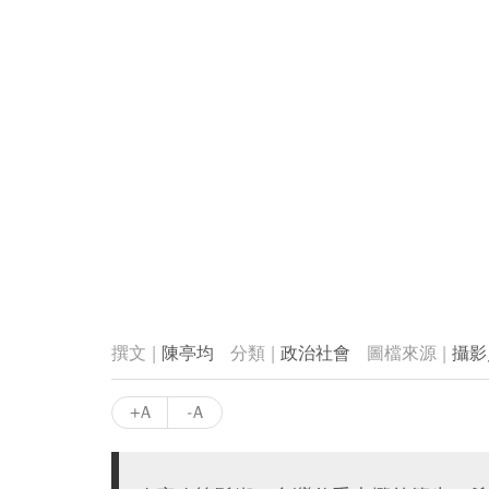
陳亭均
政治社會
攝影
+A
-A