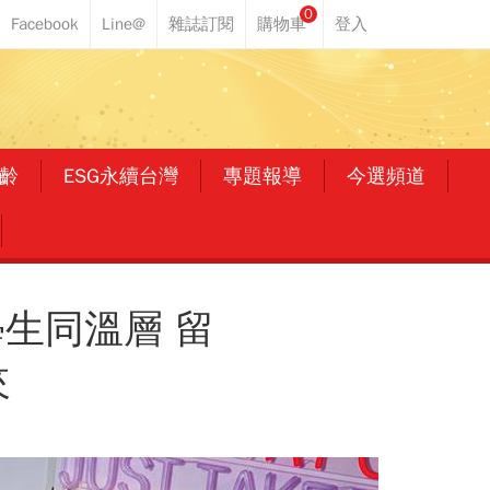
0
齡
ESG永續台灣
專題報導
今選頻道
學生同溫層 留
來