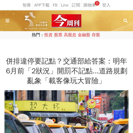
0
熱門：
投資
股票
高股息
金融股
存股
併排違停要記點？交通部給答案：明年
6月前「2狀況」開罰不記點...道路規劃
亂象「載客像玩大冒險」