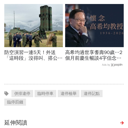
博信任！豪宅藏158公斤黃
世華化身減碳顧問
金，洗錢手法曝光…慈濟回
應了
防空演習一連5天！外送
高希均過世享耆壽90歲…2
「這時段」沒得叫、搭公車
個月前慶生暢談4字信念，
有影響？漢光演習各縣市管
回憶錄給讀者忠告：自求多
Ads by
制方式、斷網時間…違者罰
福、一切靠自己爭氣
15萬
併排違停
臨時停車
違停檢舉
違停記點
臨停罰錢
延伸閱讀