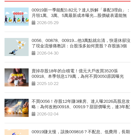
00919新一季能配0.82元？達人拆解「暴配3理由」：
月領1萬、3萬、5萬最新成本曝光...股價破表還能無
腦存？
2026-05-29
0056、00878、00919...他3萬點就出清，快退休卻沒
了現金流慘痛教訓：台股漲多如何賣股？存股族3個
穩賺指南
2026-04-30
賣掉存股18年的台積電！億元大戶改買3520張
00918、本季領息179萬，為何不買0050原因曝光
2025-10-22
不買0056！存股12年賺3棟房、達人曝2026高股息攻
略：為何改抱00918、00919？甜甜價曝光，連3年配
息11%關鍵
2026-02-04
00919賺太慢，該換009816？不配息、低費用，長期