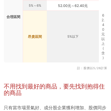
5%～6%
52.00元～62.40元
6
合理區間
2.
4
0
元
昂貴區間
5%以下
以
上
(
含
)
註：股價以5/28計算
不用找到最好的商品，要先找到抱得住
的商品
只有當市場景氣好、成分股企業獲利增加、股價同步