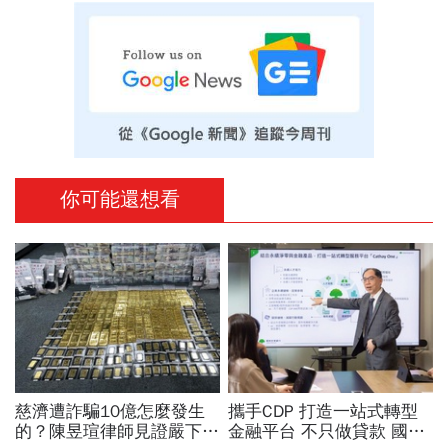
你可能還想看
慈濟遭詐騙10億怎麼發生
攜手CDP 打造一站式轉型
的？陳昱瑄律師見證嚴下跪
金融平台 不只做貸款 國泰