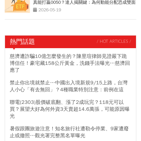
真能打贏0050？達人揭關鍵：為何動能分配恐成雙面
刃
2026-05-19
熱門話題
/ HOT ARTICLES /
慈濟遭詐騙10億怎麼發生的？陳昱瑄律師見證嚴下跪
博信任！豪宅藏158公斤黃金，洗錢手法曝光…慈濟回
應了
禁止你出境就禁止…中國出入境新規9/15上路，台灣
人小心「有去無回」？4種職業特別注意：前例在這
聯電(2303)股價破底翻、漲了2成玩完？118元可以
買？展望大好為何外資3天賣超14.6萬張，可能原因曝
光
暑假跟團旅遊注意！知名旅行社遭勒令停業、9家遭廢
止或撤照…觀光署完整黑名單曝光