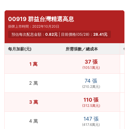
00919 群益台灣精選高息
掛牌上市時間：2022年10月20日
預估每次配息金額：
0.82元
| 目前價格(05/28)：
28.41元
每月加薪(元)
所需張數／總成本
每
37 張
1 萬
(105.1萬元)
74 張
2 萬
(210.2萬元)
110 張
3 萬
(312.5萬元)
147 張
4 萬
(417.6萬元)