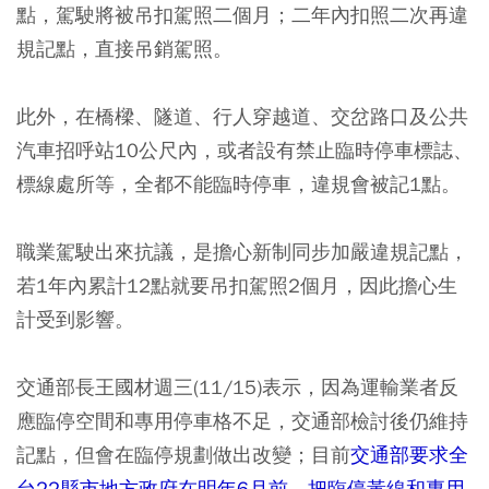
點，駕駛將被吊扣駕照二個月；二年內扣照二次再違
規記點，直接吊銷駕照。
此外，在橋樑、隧道、行人穿越道、交岔路口及公共
汽車招呼站10公尺內，或者設有禁止臨時停車標誌、
標線處所等，全都不能臨時停車，違規會被記1點。
職業駕駛出來抗議，是擔心新制同步加嚴違規記點，
若1年內累計12點就要吊扣駕照2個月，因此擔心生
計受到影響。
交通部長王國材週三(11/15)表示，因為運輸業者反
應臨停空間和專用停車格不足，交通部檢討後仍維持
記點，但會在臨停規劃做出改變；目前
交通部要求全
台22縣市地方政府在明年6月前，把臨停黃線和專用