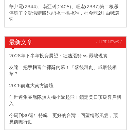
華邦電(2344)、南亞科(2408)、旺宏(2337)第二根漲
停穩了？記憶體股只能挑一檔挑誰，杜金龍2理由喊選
它
最新文章
/ HOT NEWS /
2026年下半年投資展望：狂熱漲勢 vs 嚴峻現實
友達二把手柯富仁裸辭內幕！「落後群創」成最後稻
草？
2026前進大南方論壇
佳世達集團艦隊無人機小隊起飛！鎖定美日頂級客戶切
入
今周刊30週年特輯｜更好的台灣：回望精彩風雲，預
見前瞻行動