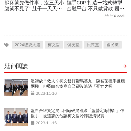
起床就先做件事，沒三天小
攜手CDP 打造一站式轉型
腹就不見了! 肚子一天天變
金融平台 不只做貸款 國泰
小！
世華化身減碳顧問
Ads by
2024總統大選
柯文哲
侯友宜
民眾黨
國民黨
延伸閱讀
沒禮貌？救人？柯文哲打斷馬英九、陳智菡握手反應
兩極 但藍白合協商自己卻沒逃過「死亡之握」
2023-11-16
藍白合終於定局...回顧破局邊緣「藍營定海神針」伸
援手 被遺忘的他讓柯文哲冷靜認清現實
2023-11-16