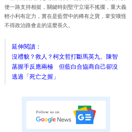
便一路支持相挺，關鍵時刻堅守立場不搖擺，重大義
輕小利有定力，實在是藍營中的稀有之寶，韋安嘆怪
不得政治路會走的這麼長久。
延伸閱讀：
沒禮貌？救人？柯文哲打斷馬英九、陳智
菡握手反應兩極 但藍白合協商自己卻沒
逃過「死亡之握」