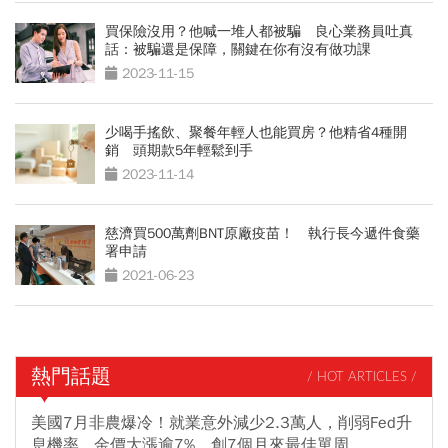
買保險沒用？他喊一堆人都被騙 良心業務員吐真
話：被騙還是保障，關鍵在你有沒有做功課
2023-11-15
少喝手搖飲、聚餐年輕人也能買房？他精省4種開
銷 頭期款5年輕鬆到手
2023-11-14
慈濟買500萬劑BNT原廠疫苗！ 執行長今遞件食藥
署申請
2021-06-23
熱門話題
/ HOT ARTICLES /
美國7月非農爆冷！就業意外減少2.3萬人，削弱Fed升
息機率...金價大漲逾7%，創7個月來最佳單周