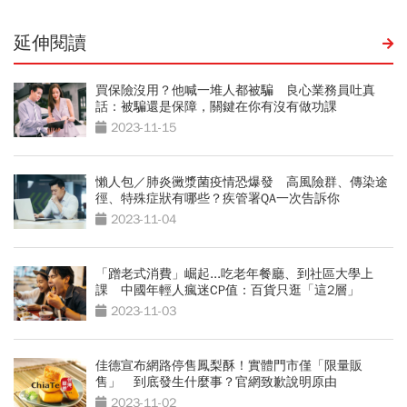
延伸閱讀
買保險沒用？他喊一堆人都被騙 良心業務員吐真
話：被騙還是保障，關鍵在你有沒有做功課
2023-11-15
懶人包／肺炎黴漿菌疫情恐爆發 高風險群、傳染途
徑、特殊症狀有哪些？疾管署QA一次告訴你
2023-11-04
「蹭老式消費」崛起...吃老年餐廳、到社區大學上
課 中國年輕人瘋迷CP值：百貨只逛「這2層」
2023-11-03
佳德宣布網路停售鳳梨酥！實體門市僅「限量販
售」 到底發生什麼事？官網致歉說明原由
2023-11-02