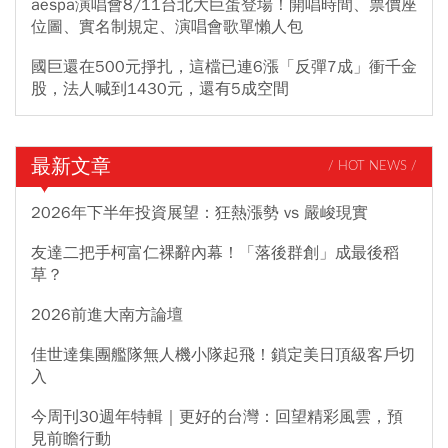
aespa演唱會8/11台北大巨蛋登場！開唱時間、票價座
位圖、實名制規定、演唱會歌單懶人包
國巨還在500元掙扎，這檔已連6漲「反彈7成」衝千金
股，法人喊到1430元，還有5成空間
最新文章
/ HOT NEWS /
2026年下半年投資展望：狂熱漲勢 vs 嚴峻現實
友達二把手柯富仁裸辭內幕！「落後群創」成最後稻
草？
2026前進大南方論壇
佳世達集團艦隊無人機小隊起飛！鎖定美日頂級客戶切
入
今周刊30週年特輯｜更好的台灣：回望精彩風雲，預
見前瞻行動