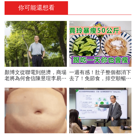
你可能還想看
PR
顏博文從聯電到慈濟，商場
一週有感！肚子整個都消下
老將為何會信陳昱瑄李易
去了！免節食，排空順暢就
儒、豪給10億？慈濟發
夠
聲：將捍衛信眾捐款、蔡英
PR
文也說話