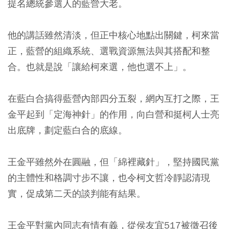
提名總統參選人的藍營大老。
他的講話雖然清淡，但正中核心地點出關鍵，柯來當
正，藍營的組織系統、選戰資源無法與其搭配和整
合。也就是說「讓給柯來選，他也選不上」。
在藍白合搞得藍營內部四分五裂，網內互打之際，王
金平起到「定海神針」的作用，向白營和挺柯人士亮
出底牌，劃定藍白合的底線。
王金平雖然外在圓融，但「綿裡藏針」，堅持國民黨
的主體性和格調寸步不讓，也令柯文哲冷靜認清現
實，促成第二天的談判能有結果。
王金平對黨內同志有情有義，從侯友宜517被徵召後