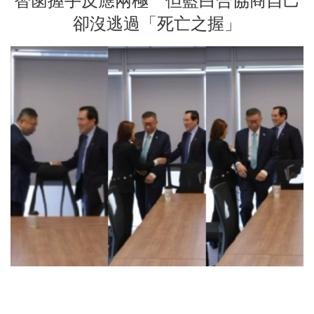
智菡握手反應兩極 但藍白合協商自己
卻沒逃過「死亡之握」