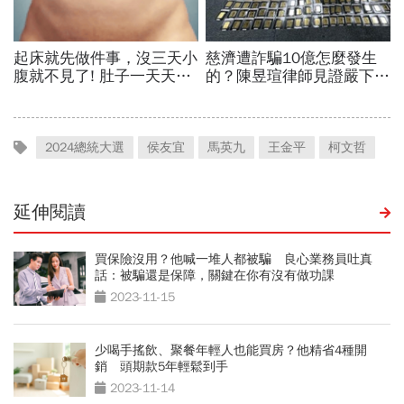
2024總統大選
侯友宜
馬英九
王金平
柯文哲
延伸閱讀
買保險沒用？他喊一堆人都被騙 良心業務員吐真
話：被騙還是保障，關鍵在你有沒有做功課
2023-11-15
少喝手搖飲、聚餐年輕人也能買房？他精省4種開
銷 頭期款5年輕鬆到手
2023-11-14