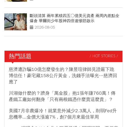
斷頭清算 兩年累積四五○億美元資產 兩周內差點全
爆倉 華爾街少年股神四倍速慘賠啟示
2026-08-05
熱門話題
/ HOT STORIES /
慈濟遭詐騙10億怎麼發生的？陳昱瑄律師見證嚴下跪
博信任！豪宅藏158公斤黃金，洗錢手法曝光…慈濟回
應了
川湖做什麼的？躋身「萬金股」抱1張年賺760萬！傳
產鐵工廠如何翻身「只有兩根鐵憑什麼賣這麼貴」？
美國7月非農爆冷！就業意外減少2.3萬人，削弱Fed升
息機率...金價大漲逾7%，創7個月來最佳單周