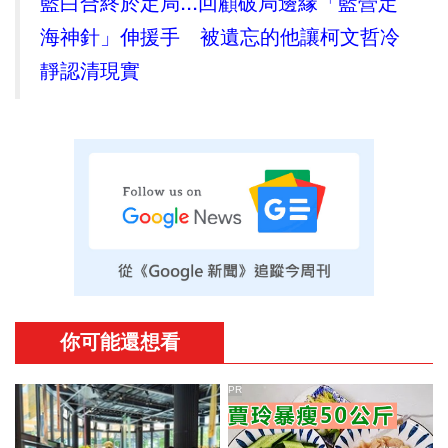
藍白合終於定局...回顧破局邊緣「藍營定
海神針」伸援手 被遺忘的他讓柯文哲冷
靜認清現實