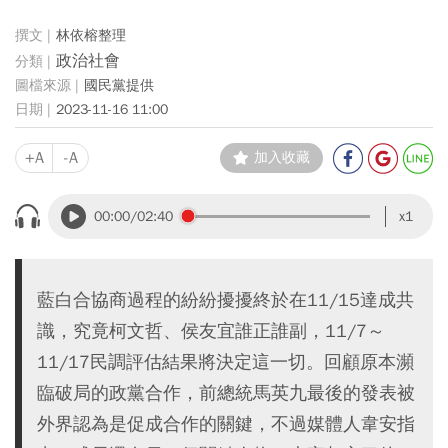
林依榕整理
政治社會
國民黨提供
2023-11-16 11:00
+A
-A
加入收藏
00:00
/02:40
x1
藍白合協商過程的紛紛擾擾終於在11/15達成共
識，究竟柯文哲、侯友宜誰正誰副，11/7～
11/17民調評估結果將決定這一切。回顧原本瀕
臨破局的政黨合作，前總統馬英九最後的發表被
外界認為是促成合作的關鍵，不過媒體人韋安指