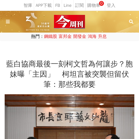
0
熱門：
鋼鐵股
富邦金
開發金
鴻海
升息
藍白協商最後一刻柯文哲為何讓步？胞
妹曝「主因」 柯坦言被突襲但留伏
筆：那些我都要