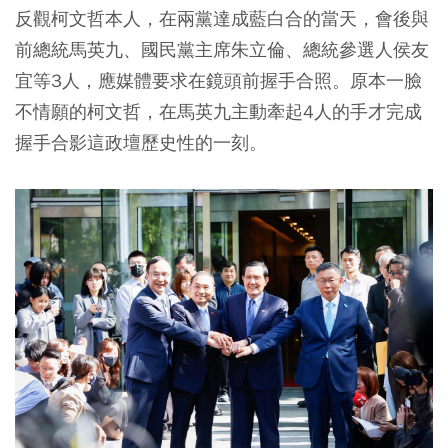
反觀柯文哲本人，在兩黨達成藍白合的當天，會後與
前總統馬英九、國民黨主席朱立倫、總統參選人侯友
宜等3人，應媒體要求在鏡頭前握手合照。原本一臉
不情願的柯文哲，在馬英九主動牽起4人的手才完成
握手合影這政壇歷史性的一刻。