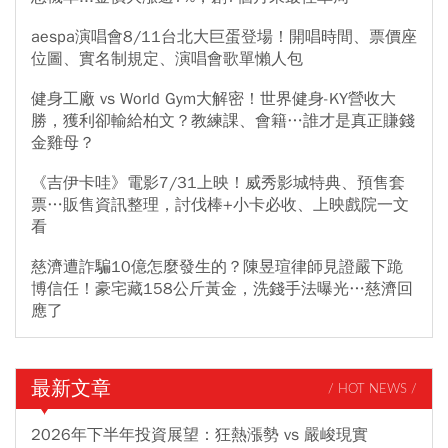
aespa演唱會8/11台北大巨蛋登場！開唱時間、票價座
位圖、實名制規定、演唱會歌單懶人包
健身工廠 vs World Gym大解密！世界健身-KY營收大
勝，獲利卻輸給柏文？教練課、會籍…誰才是真正賺錢
金雞母？
《吉伊卡哇》電影7/31上映！威秀影城特典、預售套
票…販售資訊整理，討伐棒+小卡必收、上映戲院一文
看
慈濟遭詐騙10億怎麼發生的？陳昱瑄律師見證嚴下跪
博信任！豪宅藏158公斤黃金，洗錢手法曝光…慈濟回
應了
最新文章
/ HOT NEWS /
2026年下半年投資展望：狂熱漲勢 vs 嚴峻現實