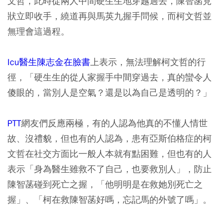
文哲，此時從兩人中間硬生生地穿越過去，陳智菡見
狀立即收手，繞道再與馬英九握手問候，而柯文哲並
無理會這過程。
Icu醫生陳志金在臉書
上表示，無法理解柯文哲的行
徑，「硬生生的從人家握手中間穿過去，真的蠻令人
傻眼的，當別人是空氣？還是以為自己是透明的？」
PTT
網友們反應兩極，有的人認為他真的不懂人情世
故、沒禮貌，但也有的人認為，患有亞斯伯格症的柯
文哲在社交方面比一般人本就有點困難，但也有的人
表示「身為醫生雖救不了自己，也要救別人」，防止
陳智菡碰到死亡之握，「他明明是在救她別死亡之
握」、「柯在救陳智菡好嗎，忘記馬的外號了嗎」。