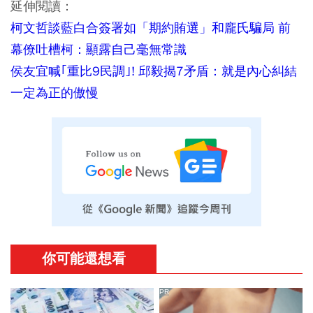
延伸閱讀：
柯文哲談藍白合簽署如「期約賄選」和龐氏騙局 前
幕僚吐槽柯：顯露自己毫無常識
侯友宜喊｢重比9民調｣! 邱毅揭7矛盾：就是內心糾結
一定為正的傲慢