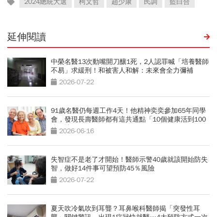
2024總統大選
柯文哲
趙少康
民調
藍白合
延伸閱讀
中榮名醫13次動嘴開刀釀1死，2人認罪喊「培養醫師
不易」求緩刑！和被害人和解：未來會全力彌補
2026-07-22
91歲名醫仍每週工作4天！他精神奕奕參加65年同學
會，發現長壽醫師都有這共通點「10個健康活到100
歲秘訣」
2026-06-16
失智症不是老了才開始！醫師示警40歲就該開始防失
智，做好14件事可望預防45％風險
2026-07-22
夏天吹冷氣吹到耳聾？耳鼻喉科醫師揭「突發性耳