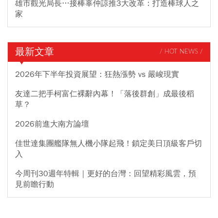
雄市觀光局長…接棒辜仲諒推3大改革：打造棒球人之
家
最新文章
/ HOT NEWS /
2026年下半年投資展望：狂熱漲勢 vs 嚴峻現實
友達二把手柯富仁裸辭內幕！「落後群創」成最後稻
草？
2026前進大南方論壇
佳世達集團艦隊無人機小隊起飛！鎖定美日頂級客戶切
入
今周刊30週年特輯｜更好的台灣：回望精彩風雲，預
見前瞻行動