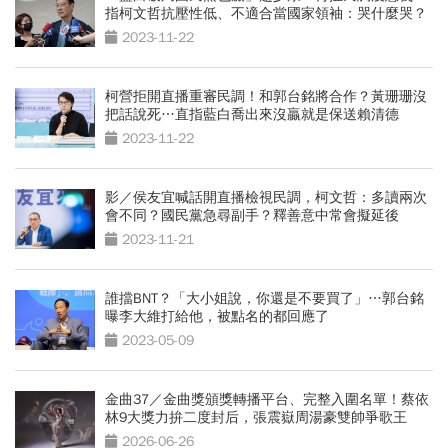
指柯文哲抗壓性低、不適合當國家領袖：哭什麼哭？
2023-11-22
柯營拒開直播重審民調！和郭台銘將合作？黃珊珊沒
把話說死…直指藍白喬出來沒贏就是保送賴清德
2023-11-22
影／侯友宜喊話開直播檢視民調，柯文哲：多讀兩次
會不同？國民黨急尋副手？釋善意中常會擬延後
2023-11-21
誰擋BNT？「大小姐說，你還是不要買了」…郭台銘
曝李大維打給他，被點名的都回應了
2023-05-09
金曲37／金曲獎頒獎轉播平台、完整入圍名單！蔡依
林9大獎力拚二度封后，張震嶽周湯豪雙帥爭歌王
2026-06-26