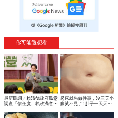
你可能還想看
PR
最新民調／賴清德政府民意
起床就先做件事，沒三天小
調查「信任度、執政滿意
腹就不見了! 肚子一天天變
度」雙升，不滿意比率下
小！
降…中央表現牽動縣市長選
PR