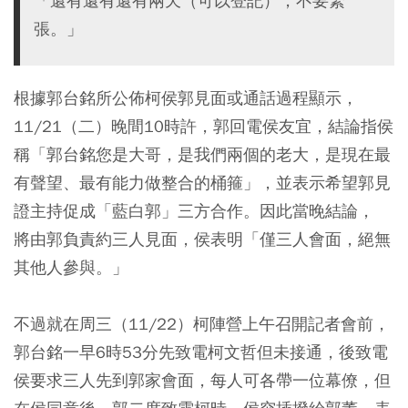
「還有還有還有兩天（可以登記），不要緊
張。」
根據郭台銘所公佈柯侯郭見面或通話過程顯示，
11/21（二）晚間10時許，郭回電侯友宜，結論指侯
稱「郭台銘您是大哥，是我們兩個的老大，是現在最
有聲望、最有能力做整合的桶箍」，並表示希望郭見
證主持促成「藍白郭」三方合作。因此當晚結論，
將 由郭負責約三人見面，侯 表明「僅三人會面，絕無
其他人參與。」
不過就在周三（11/22）柯陣營上午召開記者會前，
郭台銘一早6時53分先致電柯文哲但未接通，後致電
侯要求三人先到郭家會面，每人可各帶一位幕僚，但