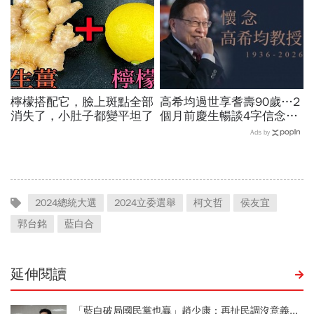
戰！
檸檬搭配它，臉上斑點全部
高希均過世享耆壽90歲…2
消失了，小肚子都變平坦了
個月前慶生暢談4字信念，
回憶錄給讀者忠告：自求多
Ads by
福、一切靠自己爭氣
2024總統大選
2024立委選舉
柯文哲
侯友宜
郭台銘
藍白合
延伸閱讀
「藍白破局國民黨也贏」趙少康：再扯民調沒意義...