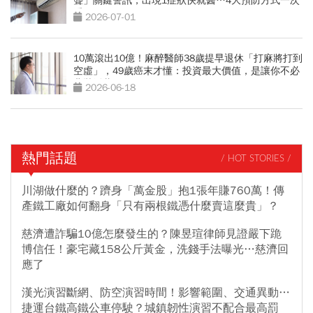
聾」關鍵警訊，出現1症狀快就醫…4大預防方式一次
看
2026-07-01
10萬滾出10億！麻醉醫師38歲提早退休「打麻將打到
空虛」，49歲癌末才懂：投資最大價值，是讓你不必
悲壯活著
2026-06-18
熱門話題
/ HOT STORIES /
川湖做什麼的？躋身「萬金股」抱1張年賺760萬！傳
產鐵工廠如何翻身「只有兩根鐵憑什麼賣這麼貴」？
慈濟遭詐騙10億怎麼發生的？陳昱瑄律師見證嚴下跪
博信任！豪宅藏158公斤黃金，洗錢手法曝光…慈濟回
應了
漢光演習斷網、防空演習時間！影響範圍、交通異動…
捷運台鐵高鐵公車停駛？城鎮韌性演習不配合最高罰