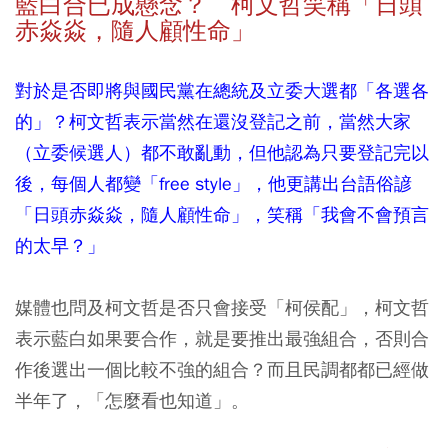
藍白合已成懸念？ 柯文哲笑稱「日頭
赤焱焱，隨人顧性命」
對於是否即將與國民黨在總統及立委大選都「各選各
的」？柯文哲表示當然在還沒登記之前，當然大家
（立委候選人）都不敢亂動，但他認為只要登記完以
後，每個人都變「free style」，他更講出台語俗諺
「日頭赤焱焱，隨人顧性命」，笑稱「我會不會預言
的太早？」
媒體也問及柯文哲是否只會接受「柯侯配」，柯文哲
表示藍白如果要合作，就是要推出最強組合，否則合
作後選出一個比較不強的組合？而且民調都都已經做
半年了，「怎麼看也知道」。