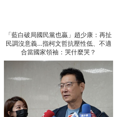
「藍白破局國民黨也贏」趙少康：再扯
民調沒意義...指柯文哲抗壓性低、不適
合當國家領袖：哭什麼哭？