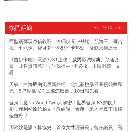
熱門話題
/ HOT ARTICLES /
巨型鋼彈現身信義區！20個人氣IP登場，航海王、哥吉
拉、七龍珠、寶可夢…盤點打卡熱點，活動只到這天
《吉伊卡哇》電影7/31上映！威秀影城特典、預售套
票…販售資訊整理，討伐棒+小卡必收、上映戲院一文
看
天氣／白海豚颱風最新路徑！北北基桃暴風圈侵襲率曝
光、8/7颱風假？三颱怎麼走，10日報先看
健身工廠 vs World Gym大解密！世界健身-KY營收大
勝，獲利卻輸給柏文？教練課、會籍…誰才是真正賺錢
金雞母？
周玲妏是誰？棒協史上首位女性理事長，曾任議員、高