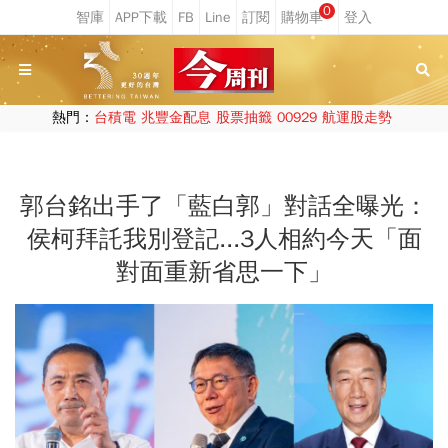
0
熱門：
台積電
兆豐金配息
股票抽籤
00929
航運股走勢
郭台銘出手了「藍白郭」對話全曝光：
侯柯拜託我別登記...3人相約今天「面
對面重新省思一下」