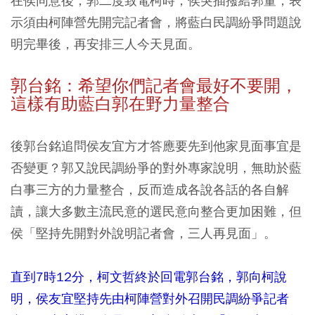
在侯同意後，郭二度致電柯時，侯突插撥給郭董，表
示須由柯陣營先開完記者會，將藍白民調紛爭問題說
明完畢後，再安排三人今天見面。
郭台銘：希望你們記者會最好不要開，
這樣有助藍白郭在野力量整合
後郭台銘追問侯友宜方才答應要先到他家見面事宜是
否變更？郭又說民調紛爭的對外專家說明，無助於藍
白事三方的力量整合，反而造成各說各話的各自解
讀，讓大多數主流民意的選民意向整合更加困難，但
侯「堅持先開對外說明記者會，三人再見面」。
直到7時12分，柯文哲終於回電郭台銘，郭向柯說
明，侯友宜堅持先由柯陣營對外召開民調紛爭記者