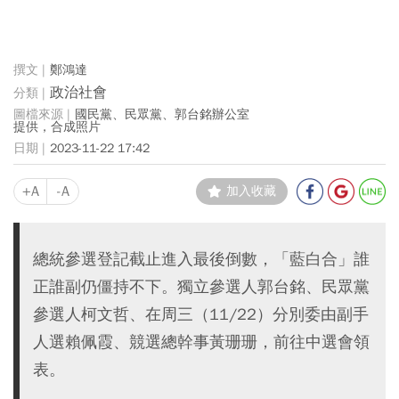
鄭鴻達
政治社會
國民黨、民眾黨、郭台銘辦公室
提供，合成照片
2023-11-22 17:42
+A
-A
加入收藏
總統參選登記截止進入最後倒數，「藍白合」誰
正誰副仍僵持不下。獨立參選人郭台銘、民眾黨
參選人柯文哲、在周三（11/22）分別委由副手
人選賴佩霞、競選總幹事黃珊珊，前往中選會領
表。