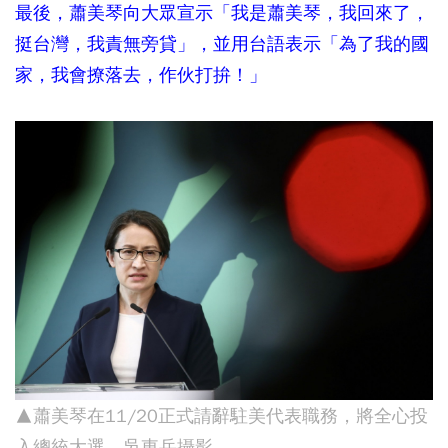
最後，蕭美琴向大眾宣示「我是蕭美琴，我回來了，
挺台灣，我責無旁貸」，並用台語表示「為了我的國
家，我會撩落去，作伙打拚！」
▲蕭美琴在11/20正式請辭駐美代表職務，將全心投
入總統大選。吳東岳攝影