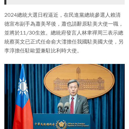
2024總統大選日程逼近，在民進黨總統參選人賴清
德宣布副手為蕭美琴後，蕭也請辭原駐美大使一職，
並將於11/30生效。總統府發言人林聿禪周三表示總
統蔡英文已正式任命俞大㵢擔任我國駐美國大使，另
李淳擔任駐歐盟兼駐比利時大使。