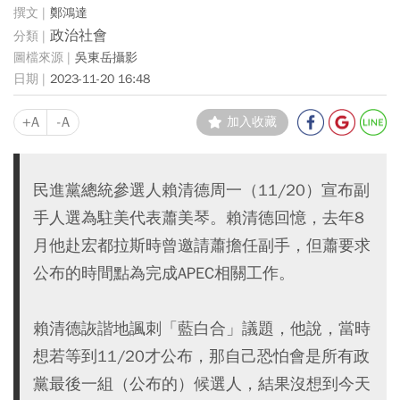
鄭鴻達
政治社會
吳東岳攝影
2023-11-20 16:48
+A
-A
加入收藏
民進黨總統參選人賴清德周一（11/20）宣布副
手人選為駐美代表蕭美琴。賴清德回憶，去年8
月他赴宏都拉斯時曾邀請蕭擔任副手，但蕭要求
公布的時間點為完成APEC相關工作。
賴清德詼諧地諷刺「藍白合」議題，他說，當時
想若等到11/20才公布，那自己恐怕會是所有政
黨最後一組（公布的）候選人，結果沒想到今天