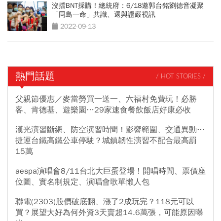
沒擋BNT採購！總統府：6/18邀郭台銘劉德音凝聚
「同島一命」共識、還與證嚴視訊
2022-09-13
熱門話題
/ HOT STORIES /
父親節優惠／麥當勞買一送一、六福村免費玩！必勝
客、肯德基、遊樂園…29家速食餐飲飯店好康必收
漢光演習斷網、防空演習時間！影響範圍、交通異動…
捷運台鐵高鐵公車停駛？城鎮韌性演習不配合最高罰
15萬
aespa演唱會8/11台北大巨蛋登場！開唱時間、票價座
位圖、實名制規定、演唱會歌單懶人包
聯電(2303)股價破底翻、漲了2成玩完？118元可以
買？展望大好為何外資3天賣超14.6萬張，可能原因曝