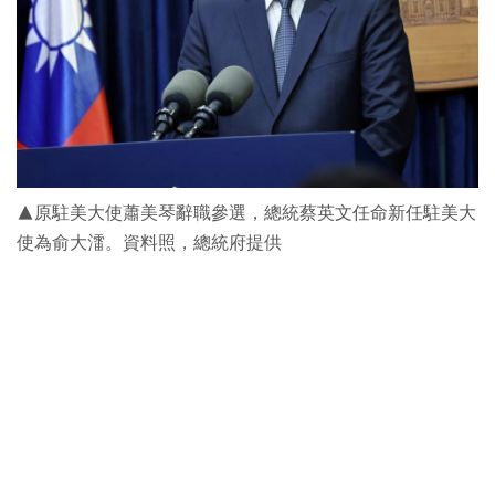
▲原駐美大使蕭美琴辭職參選，總統蔡英文任命新任駐美大
使為俞大㵢。資料照，總統府提供