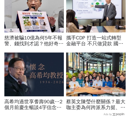
慈濟被騙10億為何5年不報
攜手CDP 打造一站式轉型
警、錢找到才認？他好奇：
金融平台 不只做貸款 國泰
當年財報怎麼編…陳時中背
世華化身減碳顧問
「擋疫苗」黑鍋只求1件事
高希均過世享耆壽90歲…2
蔡英文陳瑩什麼關係？最大
個月前慶生暢談4字信念，
咖主委為何跨派系力挺、連
回憶錄給讀者忠告：自求多
饒慶鈴都曬合照...同場背後
Ads by
福、一切靠自己爭氣
藏政壇合作內幕？