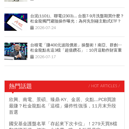
台泥(1101)、聯電(2303)... 台股7-9月洗盤期買什麼？
杜金龍獨門避險操作曝光：為何先別碰主動式ETF？
2026-07-24
台積電「賺400元波段價差」操盤術！南亞、群創…
杜金龍點名這3檔「超值鑽石」：10月這動作財富重
分配
2026-07-17
熱門話題
/ HOT ARTICLES /
欣興、南電、景碩、臻鼎-KY、金居、尖點...PCB買誰
最賺？杜金龍點名「這檔」爆炸性強漲，11月末升段
首選
國安基金護盤名單「存起來下次卡位」！279天買8檔