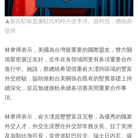
▲新任駐歐盟兼駐比利時大使李淳。資料照，總統府
提供
林聿禪表示，美國為台灣最重要的國際盟友，雙方關
係緊密廣泛友好，近年在各領域間更有多項重要合作
進行中。她說，蔡總統希望借重俞大㵢跨區域的豐富
外交經驗，協助推動台美關係在既有的堅實基礎上持
續深化，並且無縫接軌承續各項臺美間重要合作事
項。
林聿禪表示，俞大㵢資歷豐富且完整，為優秀的職業
外交人才，外交生涯歷任外交部常務次長、拉丁美洲
及加勒比海司長，並曾派駐巴拉圭、瑞士日內瓦、薩