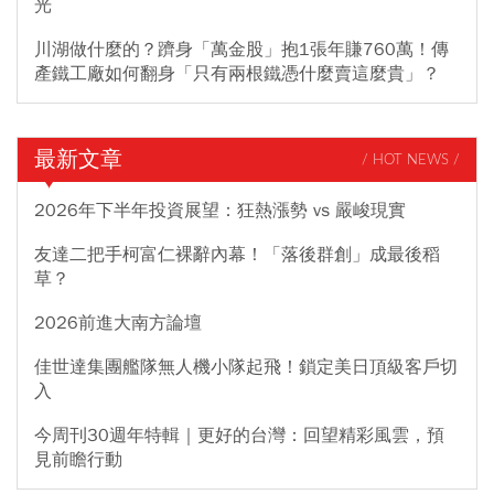
光
川湖做什麼的？躋身「萬金股」抱1張年賺760萬！傳
產鐵工廠如何翻身「只有兩根鐵憑什麼賣這麼貴」？
最新文章
/ HOT NEWS /
2026年下半年投資展望：狂熱漲勢 vs 嚴峻現實
友達二把手柯富仁裸辭內幕！「落後群創」成最後稻
草？
2026前進大南方論壇
佳世達集團艦隊無人機小隊起飛！鎖定美日頂級客戶切
入
今周刊30週年特輯｜更好的台灣：回望精彩風雲，預
見前瞻行動