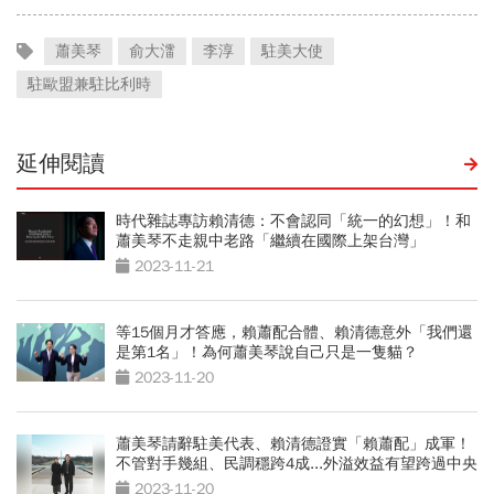
蕭美琴
俞大㵢
李淳
駐美大使
駐歐盟兼駐比利時
延伸閱讀
時代雜誌專訪賴清德：不會認同「統一的幻想」！和
蕭美琴不走親中老路「繼續在國際上架台灣」
2023-11-21
等15個月才答應，賴蕭配合體、賴清德意外「我們還
是第1名」！為何蕭美琴說自己只是一隻貓？
2023-11-20
蕭美琴請辭駐美代表、賴清德證實「賴蕭配」成軍！
不管對手幾組、民調穩跨4成...外溢效益有望跨過中央
山脈
2023-11-20