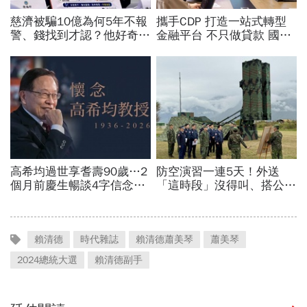
賴清德
時代雜誌
賴清德蕭美琴
蕭美琴
2024總統大選
賴清德副手