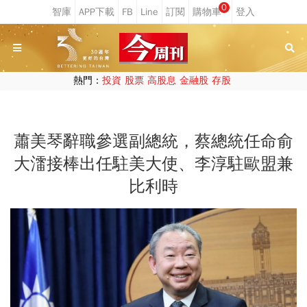
0
熱門：
投資
股票
高股息
金融股
存股
蕭美琴辭職參選副總統，蔡總統任命俞
大㵢接棒出任駐美大使、李淳駐歐盟兼
比利時