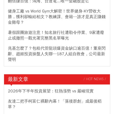
翻倍賺百億：鴻海、台達電...唯一金融股是它
健身工廠 vs World Gym大解密！世界健身-KY營收大
勝，獲利卻輸給柏文？教練課、會籍…誰才是真正賺錢
金雞母？
暑假跟團旅遊注意！知名旅行社遭勒令停業、9家遭廢
止或撤照…觀光署完整黑名單曝光
兆基怎麼了？包租代管龍頭爆資金缺口逾百億！董座閃
辭、趙姬投資操盤人失聯…187人組自救會，公司最新
聲明
最新文章
/ HOT NEWS /
2026年下半年投資展望：狂熱漲勢 vs 嚴峻現實
友達二把手柯富仁裸辭內幕！「落後群創」成最後稻
草？