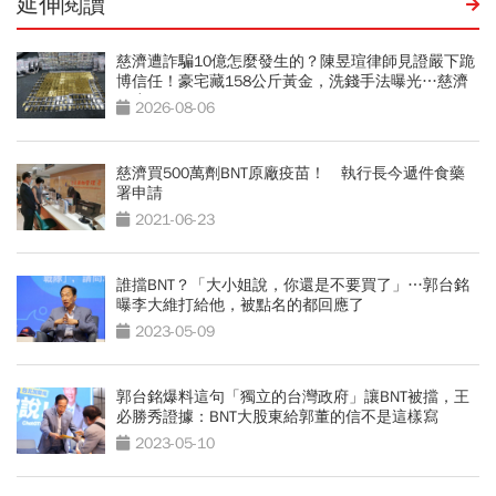
延伸閱讀
慈濟遭詐騙10億怎麼發生的？陳昱瑄律師見證嚴下跪
博信任！豪宅藏158公斤黃金，洗錢手法曝光…慈濟
回應了
2026-08-06
慈濟買500萬劑BNT原廠疫苗！ 執行長今遞件食藥
署申請
2021-06-23
誰擋BNT？「大小姐說，你還是不要買了」…郭台銘
曝李大維打給他，被點名的都回應了
2023-05-09
郭台銘爆料這句「獨立的台灣政府」讓BNT被擋，王
必勝秀證據：BNT大股東給郭董的信不是這樣寫
2023-05-10