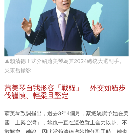
▲賴清德正式介紹蕭美琴為其2024總統大選副手。
吳東岳攝影
蕭美琴自我形容「戰貓」 外交如貓步
伐謹慎、輕柔且堅定
蕭美琴致詞指出，過去3年4個月，蔡總統賦予她在美
國「上架台灣」，她也一直在這位置上全力以赴、不
敢懈怠。她說，因此當賴清德邀她擔任副手時，她也