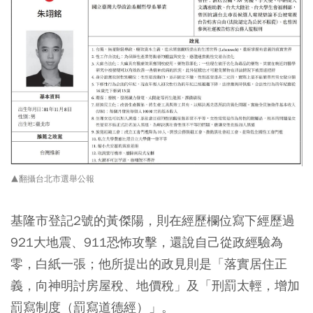
▲翻攝台北市選舉公報
基隆市登記2號的黃傑陽，則在經歷欄位寫下經歷過
921大地震、911恐怖攻擊，還說自己從政經驗為
零，白紙一張；他所提出的政見則是「落實居住正
義，向神明討房屋稅、地價稅」及「刑罰太輕，增加
罰寫制度（罰寫道德經）」。