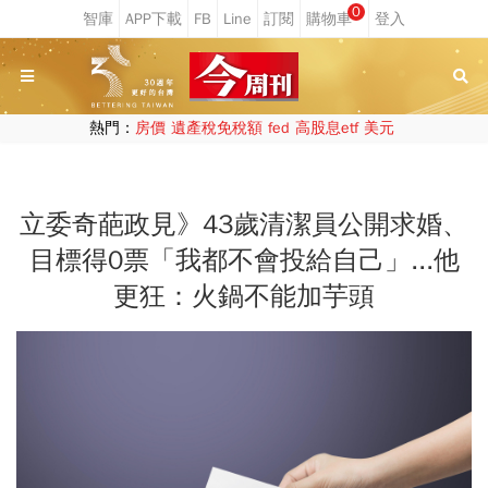
0
熱門：
房價
遺產稅免稅額
fed
高股息etf
美元
立委奇葩政見》43歲清潔員公開求婚、
目標得0票「我都不會投給自己」...他
更狂：火鍋不能加芋頭