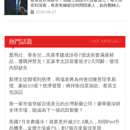
厭倦賣肝換薪水？他線上開課3天賣破億元！每天加
班到深夜，有房有錢卻沒時間陪家人，如何翻轉人
生？
2025-08-27
熱門話題
/ HOT ARTICLES /
愛馬仕、香奈兒...兆基李建成涉吞7億送前妻滿屋精
品，遭羈押禁見！宏碁李文詳當董座才2天閃辭：發現
內部缺失
顏博文從聯電到慈濟，商場老將為何會信陳昱瑄李易
儒、豪給10億？慈濟發聲：將捍衛信眾捐款、蔡英文
也說話
第一家市值突破百億美元的台灣新藥公司！藥華藥深耕
全球市場，能成為下一個武田製藥？
美國7月非農爆冷！就業意外減少2.3萬人，削弱Fed升
息機率...金價大漲逾7%，創7個月來最佳單周