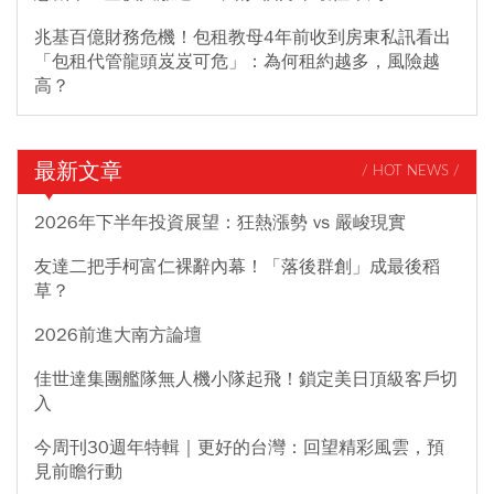
兆基百億財務危機！包租教母4年前收到房東私訊看出
「包租代管龍頭岌岌可危」：為何租約越多，風險越
高？
最新文章
/ HOT NEWS /
2026年下半年投資展望：狂熱漲勢 vs 嚴峻現實
友達二把手柯富仁裸辭內幕！「落後群創」成最後稻
草？
2026前進大南方論壇
佳世達集團艦隊無人機小隊起飛！鎖定美日頂級客戶切
入
今周刊30週年特輯｜更好的台灣：回望精彩風雲，預
見前瞻行動