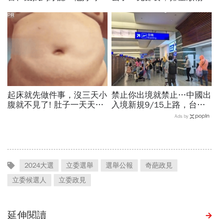
當年財報怎麼編…陳時中背
夠
「擋疫苗」黑鍋只求1件事
PR
起床就先做件事，沒三天小
禁止你出境就禁止…中國出
腹就不見了! 肚子一天天變
入境新規9/15上路，台灣
小！
人小心「有去無回」？4種
Ads by
職業特別注意：前例在這
2024大選
立委選舉
選舉公報
奇葩政見
立委候選人
立委政見
延伸閱讀