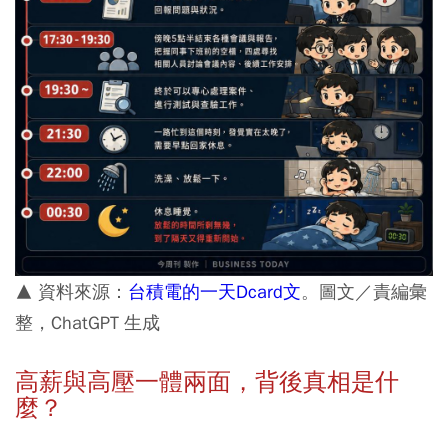
▲ 資料來源：
台積電的一天Dcard文
。圖文／責編彙
整，ChatGPT 生成
高薪與高壓一體兩面，背後真相是什
麼？