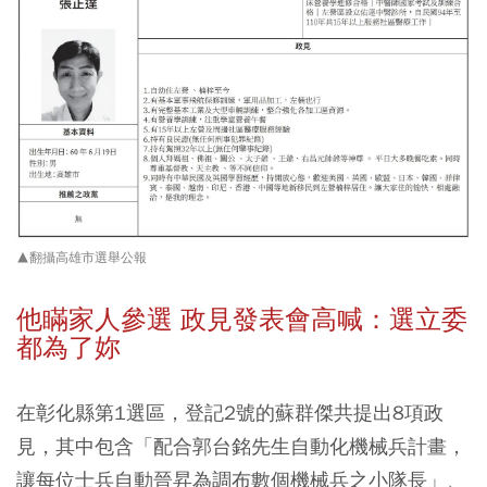
▲翻攝高雄市選舉公報
他瞞家人參選 政見發表會高喊：選立委
都為了妳
在彰化縣第1選區，登記2號的蘇群傑共提出8項政
見，其中包含「配合郭台銘先生自動化機械兵計畫，
讓每位士兵自動晉昇為調布數個機械兵之小隊長」、