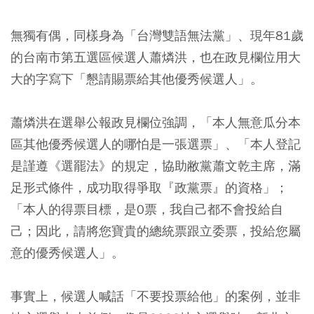
無獨有偶，同樣身為「台灣雙語無法黨」、現年81歲
的台南市第五選區候選人蕭燐洪，也在政見欄位用大
大的字寫下「懇請賜票給其他優秀候選人」。
蕭燐洪在選舉公報政見欄位強調，「本人無意瓜分本
區其他優秀候選人的哪怕是一張選票」、「本人登記
是謹遵《選罷法》的規定，協助敝黨蕭文乾主席，滿
足形式條件，成功取得爭取『政黨票』的資格」；
「本人的得票目標，是0票，我自己都不會投給自
己；因此，請將您寶貴的總統票跟立委票，投給您屬
意的優秀候選人」。
事實上，候選人喊話「不要投票給他」的案例，並非