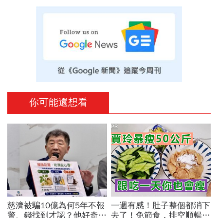
你可能還想看
PR
慈濟被騙10億為何5年不報
一週有感！肚子整個都消下
警、錢找到才認？他好奇：
去了！免節食，排空順暢就