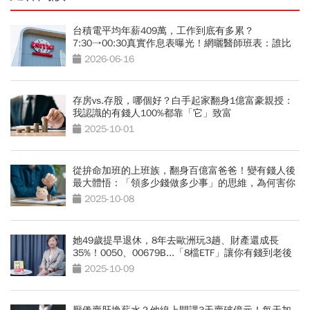
台積電平均年薪409萬，工作到底有多累？
7:30→00:30真實作息表曝光！網曬醫師班表：誰比
較操？
2026-06-16
存房vs.存股，哪個好？白手起家翻身1億富豪親授：
我認識的有錢人100%都靠「它」致富
2025-10-01
從拚命加班的上班族，翻身百億富爸爸！變有錢人後
最大體悟：「領多少錢做多少事」的思維，為何害你
變窮？
2025-10-08
她49歲提早退休，8年去歐洲玩3趟、財產還成長
35%！0050、00679B...「8檔ETF」讓你有錢到老後
2025-10-09