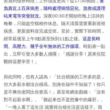
若遇到值班時段，工作強度更高！從17:30開始，
要
負責近上百床病患，隨時處理病情惡化、急救或護理
站來電等突發狀況。
深夜00:30才開始吃晚上涼掉的
晚餐，只能趁空檔稍作休息。隔天清晨需要重新巡視
病患、更新資料並完成交班。至於，實際下班時間，
經常延後至上午9點甚至快到11點之後。
這是長時
間、高壓力、幾乎全年無休的工作循環
。時刻表一貼
出，立即引發大多數人感嘆：「感謝分享！原來住院
醫師這麼辛苦！」
與此同時，也有人認為：「比台積操的工作多的是，
但大多薪水都沒台積高。別身在福中不知福了！你只
是不爽你老闆比你更高！」甚至有網友戲稱：「沒有
對不起薪水啊」、「聽起來也不是想像中的爆肝」、
「一堆人看了這生活 就覺得台積生活是這樣子。我