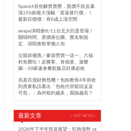
SpaceX首批解禁賣壓，股價不跌反暴
漲15%創最大漲幅「直逼發行價」！
最新目標價：有6成上漲空間
aespa演唱會8/11台北大巨蛋登場！
開唱時間、票價座位圖、實名制規
定、演唱會歌單懶人包
父親節優惠／麥當勞買一送一、六福
村免費玩！必勝客、肯德基、遊樂
園…29家速食餐飲飯店好康必收
兆基百億財務危機！包租教母4年前收
到房東私訊看出「包租代管龍頭岌岌
可危」：為何租約越多，風險越高？
最新文章
/ HOT NEWS /
2026年下半年投資展望：狂熱漲勢 vs