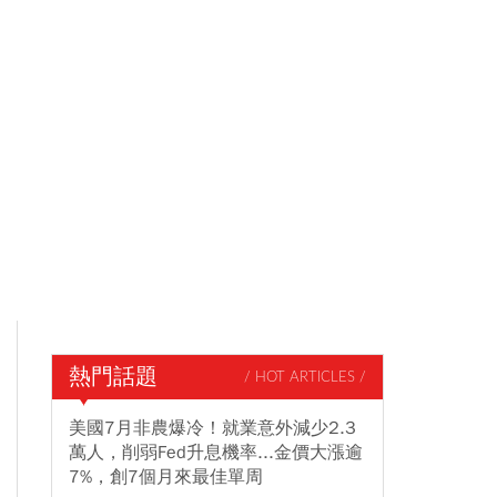
熱門話題
/ HOT ARTICLES /
美國7月非農爆冷！就業意外減少2.3
萬人，削弱Fed升息機率...金價大漲逾
7%，創7個月來最佳單周