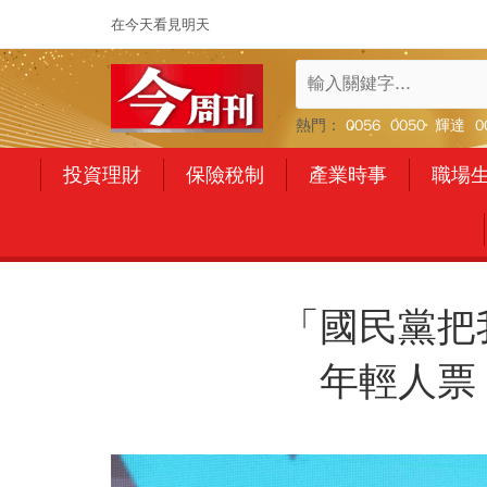
在今天看見明天
熱門：
0056
0050
輝達
0
投資理財
保險稅制
產業時事
職場
「國民黨把
年輕人票