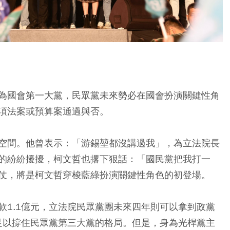
為國會第一大黨，民眾黨未來勢必在國會扮演關鍵性角
項法案或預算案通過與否。
空間。他曾表示：「游錫堃都沒講過我」，為立法院長
的紛紛擾擾，柯文哲也撂下狠話：「國民黨把我打一
仗，將是柯文哲穿梭藍綠扮演關鍵性角色的初登場。
款1.1億元，立法院民眾黨團未來四年則可以拿到政黨
，足以撐住民眾黨第三大黨的格局。但是，身為光桿黨主