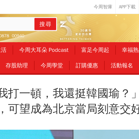
搜尋
0878
00940
生活
今周大耳朵 Podcast
富足今周起
幸福熟
存股助理
今周學堂
訂購優惠
活動報名
我打一頓，我還挺韓國瑜？
，可望成為北京當局刻意交