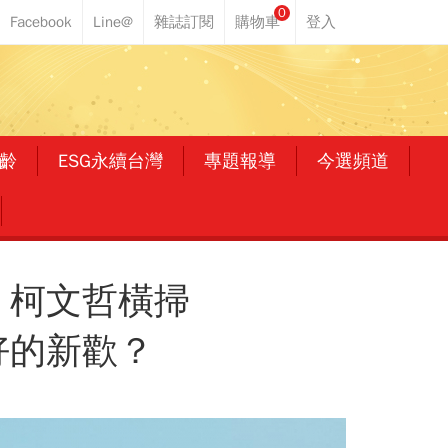
0
齡
ESG永續台灣
專題報導
今選頻道
」柯文哲橫掃
好的新歡？