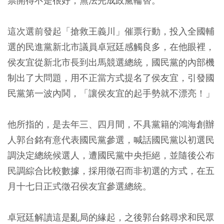
票開得不是很好，無法完成政黨輪替。
這次選前發起「搶救王義川」催票行動，投入全國輔
選的民進黨新北市議員卓冠廷感觸良多，在他眼裡，
侯友宜從新北市長到出馬競選總統，國民黨的內部機
制出了大問題，用不正當方式提名了侯友宜，引發國
民黨第一波內鬨，「讓侯友宜的起手勢就不漂亮！」
他所指的，是去年三、四月間，不具黨籍的鴻海創辦
人郭台銘有意代表國民黨參選，喊話國民黨以初選民
調決定總統候選人，遭國民黨中央拒絕，並隨後公布
民調綜合比較數據，採用徵召而非初選的方式，在五
月十七日正式徵召侯友宜參選總統。
卓冠廷解讀這是亂局的緣起，之後郭台銘尋求和民眾