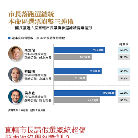
直轄市長請假選總統超傷
前兩次沒學到教訓？