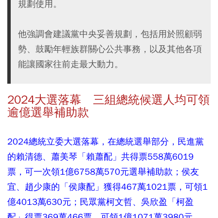
規劃使用。
他強調會建議黨中央妥善規劃，包括用於照顧弱
勢、鼓勵年輕族群關心公共事務，以及其他各項
能讓國家往前走最大動力。
2024大選落幕 三組總統候選人均可領
逾億選舉補助款
2024總統立委大選落幕，在總統選舉部分，民進黨
的賴清德、蕭美琴「賴蕭配」共得票558萬6019
票，可一次領1億6758萬570元選舉補助款；侯友
宜、趙少康的「侯康配」獲得467萬1021票，可領1
億4013萬630元；民眾黨柯文哲、吳欣盈「柯盈
配」得票369萬466票，可領1億1071萬3980元。