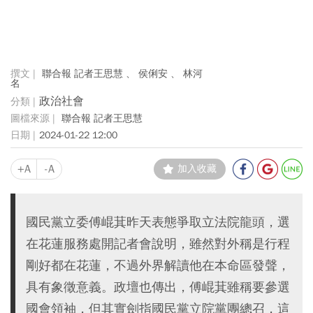
聯合報 記者王思慧 、 侯俐安 、 林河
名
政治社會
聯合報 記者王思慧
2024-01-22 12:00
+A
-A
加入收藏
國民黨立委傅崐萁昨天表態爭取立法院龍頭，選
在花蓮服務處開記者會說明，雖然對外稱是行程
剛好都在花蓮，不過外界解讀他在本命區發聲，
具有象徵意義。政壇也傳出，傅崐萁雖稱要參選
國會領袖，但其實劍指國民黨立院黨團總召，這