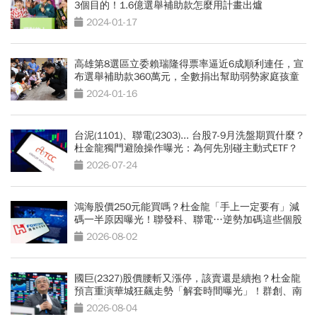
3個目的！1.6億選舉補助款怎麼用計畫出爐
2024-01-17
高雄第8選區立委賴瑞隆得票率逼近6成順利連任，宣
布選舉補助款360萬元，全數捐出幫助弱勢家庭孩童
2024-01-16
台泥(1101)、聯電(2303)... 台股7-9月洗盤期買什麼？
杜金龍獨門避險操作曝光：為何先別碰主動式ETF？
2026-07-24
鴻海股價250元能買嗎？杜金龍「手上一定要有」減
碼一半原因曝光！聯發科、聯電…逆勢加碼這些個股
2026-08-02
國巨(2327)股價腰斬又漲停，該賣還是續抱？杜金龍
預言重演華城狂飆走勢「解套時間曝光」！群創、南
亞科也點名
2026-08-04