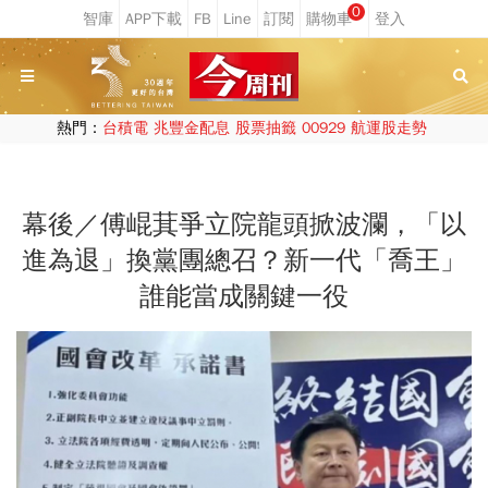
0
熱門：
台積電
兆豐金配息
股票抽籤
00929
航運股走勢
幕後／傅崐萁爭立院龍頭掀波瀾，「以
進為退」換黨團總召？新一代「喬王」
誰能當成關鍵一役