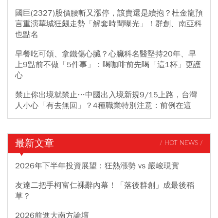
國巨(2327)股價腰斬又漲停，該賣還是續抱？杜金龍預
言重演華城狂飆走勢「解套時間曝光」！群創、南亞科
也點名
早餐吃可頌、拿鐵傷心臟？心臟科名醫堅持20年、早
上9點前不做「5件事」：喝咖啡前先喝「這1杯」更護
心
禁止你出境就禁止…中國出入境新規9/15上路，台灣
人小心「有去無回」？4種職業特別注意：前例在這
最新文章
/ HOT NEWS /
2026年下半年投資展望：狂熱漲勢 vs 嚴峻現實
友達二把手柯富仁裸辭內幕！「落後群創」成最後稻
草？
2026前進大南方論壇