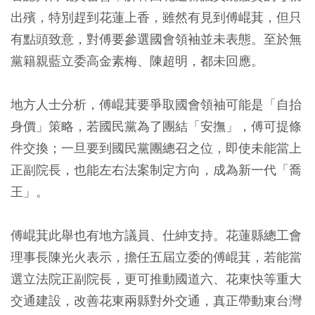
出殯，特別趕到花蓮上香，雖然有見到傅崐萁，但只
有點頭致意，對傅要參選國會領袖並未表態。至於無
黨籍親藍立委高金素梅、陳超明，都未回應。
地方人士分析，傅崐萁要爭取國會領袖可能是「自抬
身價」策略，若國民黨為了團結「安撫」，傅可提條
件交換；一旦要到國民黨團總召之位，即使未能當上
正副院長，也能左右法案制定方向，成為新一代「喬
王」。
傅崐萁此舉也有地方議員、仕紳支持。花蓮縣總工會
理事長陳光火表示，擔任五屆立委的傅崐萁，若能當
選立法院正副院長，更可推動國道六、花東快等重大
交通建設，改善花東兩縣對外交通，真正帶動東台灣