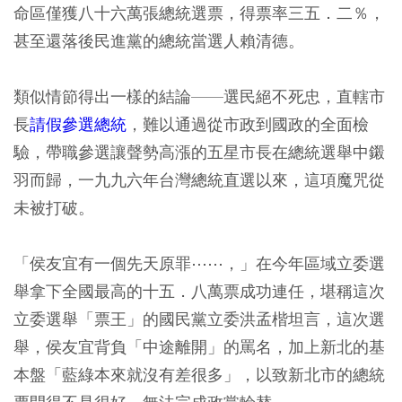
命區僅獲八十六萬張總統選票，得票率三五．二％，
甚至還落後民進黨的總統當選人賴清德。
類似情節得出一樣的結論——選民絕不死忠，直轄市
長
請假參選總統
，難以通過從市政到國政的全面檢
驗，帶職參選讓聲勢高漲的五星市長在總統選舉中鎩
羽而歸，一九九六年台灣總統直選以來，這項魔咒從
未被打破。
「侯友宜有一個先天原罪⋯⋯，」在今年區域立委選
舉拿下全國最高的十五．八萬票成功連任，堪稱這次
立委選舉「票王」的國民黨立委洪孟楷坦言，這次選
舉，侯友宜背負「中途離開」的罵名，加上新北的基
本盤「藍綠本來就沒有差很多」，以致新北市的總統