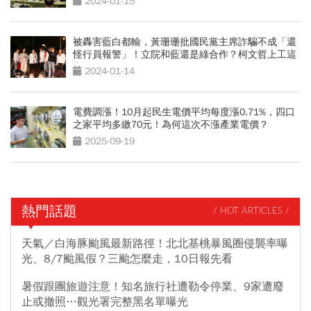
2024-01-15
被轟害藍白都輸，黃珊珊批國民黨主席詐騙不成「還
怪行員報警」！立院和藍還是綠合作？柯文哲上工這
樣說
2024-01-14
電費調漲！10月起民生電價平均每度漲0.71%，四口
之家平均多繳70元！為何這次不漲產業電價？
2025-09-19
熱門話題
/ HOT ARTICLES /
天氣／白海豚颱風最新路徑！北北基桃暴風圈侵襲率曝
光、8/7颱風假？三颱怎麼走，10日報先看
暑假跟團旅遊注意！知名旅行社遭勒令停業、9家遭廢
止或撤照…觀光署完整黑名單曝光