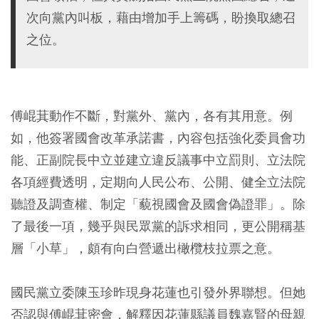
次向黨內叫板，藉由增加手上籌碼，盼換取總召
之位。
傅崐萁動作不斷，對黨外、黨內，各有其用意。例
如，他簽署國會改革承諾書，內容包括強化委員會功
能、正副院長中立並建立違反議事中立罰則、立法院
各項經費透明，定期向人民公布、公開、健全立法院
聽證及調查權、制定「藐視國會及國會偽證罪」。除
了最後一項，幾乎與民眾黨的訴求相同，更公開稱基
層「小草」，頗有向白營遞出橄欖枝拉票之意。
國民黨立委陳玉珍昨現身花蓮也引發外界聯想。但她
否認與傅崐萁密會，解釋因花蓮縣議員魏嘉賢的母親