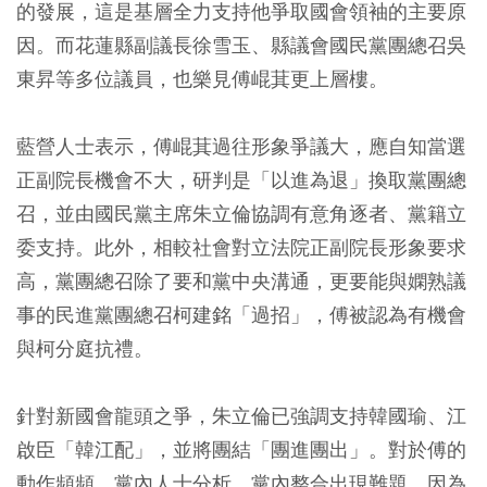
的發展，這是基層全力支持他爭取國會領袖的主要原
因。而花蓮縣副議長徐雪玉、縣議會國民黨團總召吳
東昇等多位議員，也樂見傅崐萁更上層樓。
藍營人士表示，傅崐萁過往形象爭議大，應自知當選
正副院長機會不大，研判是「以進為退」換取黨團總
召，並由國民黨主席朱立倫協調有意角逐者、黨籍立
委支持。此外，相較社會對立法院正副院長形象要求
高，黨團總召除了要和黨中央溝通，更要能與嫻熟議
事的民進黨團總召柯建銘「過招」，傅被認為有機會
與柯分庭抗禮。
針對新國會龍頭之爭，朱立倫已強調支持韓國瑜、江
啟臣「韓江配」，並將團結「團進團出」。對於傅的
動作頻頻，黨內人士分析，黨內整合出現難題，因為