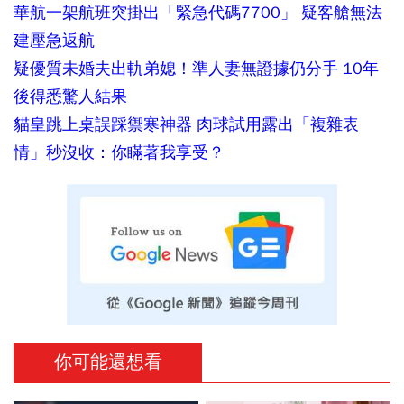
華航一架航班突掛出「緊急代碼7700」 疑客艙無法
建壓急返航
疑優質未婚夫出軌弟媳！準人妻無證據仍分手 10年
後得悉驚人結果
貓皇跳上桌誤踩禦寒神器 肉球試用露出「複雜表
情」秒沒收：你瞞著我享受？
你可能還想看