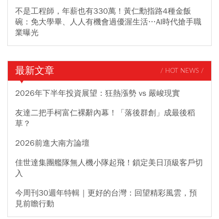
不是工程師，年薪也有330萬！黃仁勳指路4種金飯
碗：免大學畢、人人有機會過優渥生活…AI時代搶手職
業曝光
最新文章
/ HOT NEWS /
2026年下半年投資展望：狂熱漲勢 vs 嚴峻現實
友達二把手柯富仁裸辭內幕！「落後群創」成最後稻
草？
2026前進大南方論壇
佳世達集團艦隊無人機小隊起飛！鎖定美日頂級客戶切
入
今周刊30週年特輯｜更好的台灣：回望精彩風雲，預
見前瞻行動