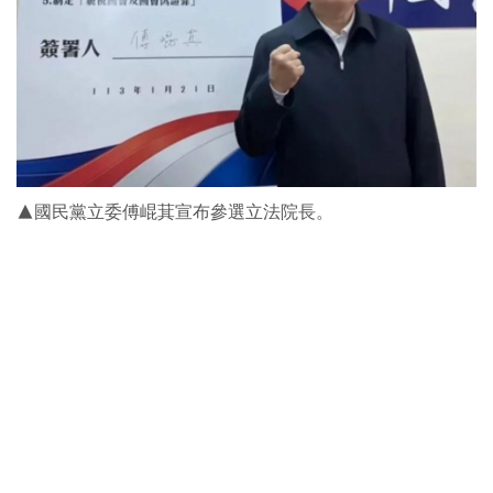
▲國民黨立委傅崐萁宣布參選立法院長。