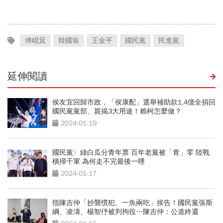
15萬
應了
傅崐萁
韓國瑜
王金平
國民黨
民進黨
延伸閱讀
侯友宜回歸市政，「侯康配」選舉補助款1.4億全捐回
國民黨黨部、親揭3大用途！賴柯怎麼做？
2024-01-19
國民黨〉綠白瓜分青年票 百年老黨被「青」零 陸戰
橫掃千軍 為何走不完最後一哩
2024-01-17
指陳吉仲「抄襲慣犯、一魚兩吃」挨告！國民黨張斯
綱、凌濤、楊智伃被判拘役…陳吉仲：公道終還