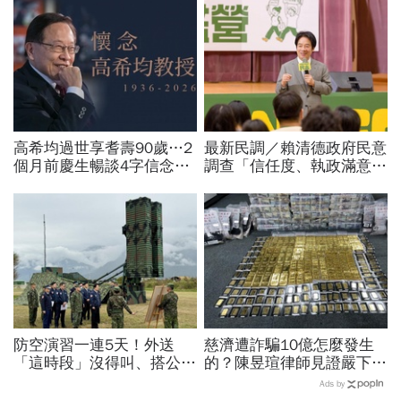
高希均過世享耆壽90歲…2
最新民調／賴清德政府民意
個月前慶生暢談4字信念，
調查「信任度、執政滿意
回憶錄給讀者忠告：自求多
度」雙升，不滿意比率下
福、一切靠自己爭氣
降…中央表現牽動縣市長選
戰！
防空演習一連5天！外送
慈濟遭詐騙10億怎麼發生
「這時段」沒得叫、搭公車
的？陳昱瑄律師見證嚴下跪
有影響？漢光演習各縣市管
博信任！豪宅藏158公斤黃
Ads by
制方式、斷網時間…違者罰
金，洗錢手法曝光…慈濟回