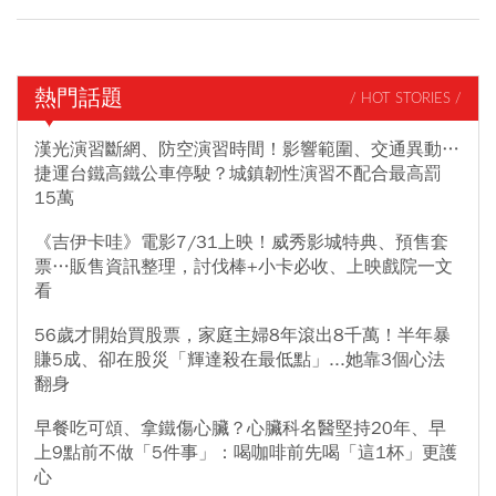
熱門話題
/ HOT STORIES /
漢光演習斷網、防空演習時間！影響範圍、交通異動…
捷運台鐵高鐵公車停駛？城鎮韌性演習不配合最高罰
15萬
《吉伊卡哇》電影7/31上映！威秀影城特典、預售套
票…販售資訊整理，討伐棒+小卡必收、上映戲院一文
看
56歲才開始買股票，家庭主婦8年滾出8千萬！半年暴
賺5成、卻在股災「輝達殺在最低點」...她靠3個心法
翻身
早餐吃可頌、拿鐵傷心臟？心臟科名醫堅持20年、早
上9點前不做「5件事」：喝咖啡前先喝「這1杯」更護
心