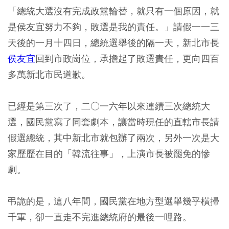
「總統大選沒有完成政黨輪替，就只有一個原因，就
是侯友宜努力不夠，敗選是我的責任。」請假一一三
天後的一月十四日，總統選舉後的隔一天，新北市長
侯友宜
回到市政崗位，承擔起了敗選責任，更向四百
多萬新北市民道歉。
已經是第三次了，二○一六年以來連續三次總統大
選，國民黨寫了同套劇本，讓當時現任的直轄市長請
假選總統，其中新北市就包辦了兩次，另外一次是大
家歷歷在目的「韓流往事」，上演市長被罷免的慘
劇。
弔詭的是，這八年間，國民黨在地方型選舉幾乎橫掃
千軍，卻一直走不完進總統府的最後一哩路。