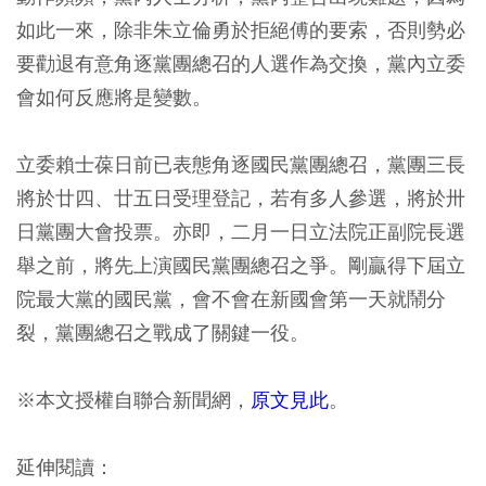
如此一來，除非朱立倫勇於拒絕傅的要索，否則勢必
要勸退有意角逐黨團總召的人選作為交換，黨內立委
會如何反應將是變數。
立委賴士葆日前已表態角逐國民黨團總召，黨團三長
將於廿四、廿五日受理登記，若有多人參選，將於卅
日黨團大會投票。亦即，二月一日立法院正副院長選
舉之前，將先上演國民黨團總召之爭。剛贏得下屆立
院最大黨的國民黨，會不會在新國會第一天就鬧分
裂，黨團總召之戰成了關鍵一役。
※本文授權自聯合新聞網，
原文見此
。
延伸閱讀：