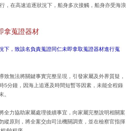
迂迴航行，在高速追逐狀況下，船身多次接觸，船身亦受海浪
即拿蒐證器材
況下，致該名負責蒐證同仁未即拿取蒐證器材進行蒐
導致無法將關鍵事實完整呈現，引發家屬及外界質疑，
時5分鐘，因海上追逐及時間短暫等因素，未能全程錄
末。
將全力協助家屬處理後續事宜，向家屬完整說明相關案
勿縱原則，將全案交由司法機關調查，並在檢察官指揮
相)驗程序。