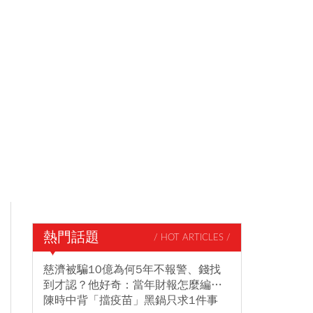
熱門話題
/ HOT ARTICLES /
慈濟被騙10億為何5年不報警、錢找
到才認？他好奇：當年財報怎麼編…
陳時中背「擋疫苗」黑鍋只求1件事