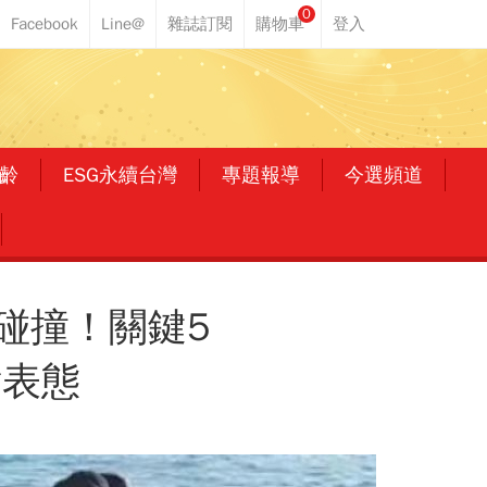
0
齡
ESG永續台灣
專題報導
今選頻道
碰撞！關鍵5
點表態