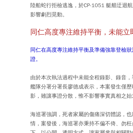
陸船蛇行拒檢逃逸，於CP-1051 艇艏
影響劇烈晃動。
同仁高度專注維持平衡，未能立
同仁在高度專注維持平衡及準備強靠登檢狀
證。
由於本次執法過程中未能全程錄影、錄音，
艦隊分署分署長廖德成表示，本案發生僅歷
影，雖讓事證分散，惟不影響事實真相之始
海巡署強調，死者家屬的傷痛深切體認，也
情，案發後，海巡署亦秉持不偏不倚、勿枉
下，以公開、透明方式，讓家屬參與相關勘(