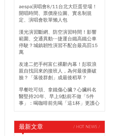
aespa演唱會8/11台北大巨蛋登場！
開唱時間、票價座位圖、實名制規
定、演唱會歌單懶人包
漢光演習斷網、防空演習時間！影響
範圍、交通異動…捷運台鐵高鐵公車
停駛？城鎮韌性演習不配合最高罰15
萬
友達二把手柯富仁裸辭內幕！彭双浪
親自找回來的接班人，為何最後撕破
臉？「落後群創」成最後稻草？
早餐吃可頌、拿鐵傷心臟？心臟科名
醫堅持20年、早上9點前不做「5件
事」：喝咖啡前先喝「這1杯」更護心
最新文章
/ HOT NEWS /