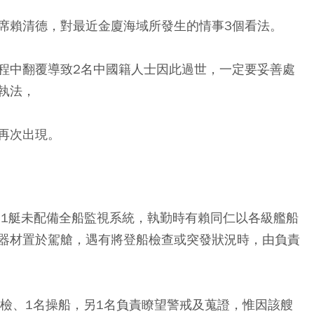
席賴清德，對最近金廈海域所發生的情事3個看法。
程中翻覆導致2名中國籍人士因此過世，一定要妥善處
執法，
再次出現。
051艇未配備全船監視系統，執勤時有賴同仁以各級艦船
器材置於駕艙，遇有將登船檢查或突發狀況時，由負責
登檢、1名操船，另1名負責瞭望警戒及蒐證，惟因該艘