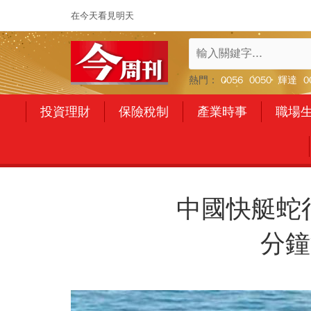
在今天看見明天
熱門：
0056
0050
輝達
0
投資理財
保險稅制
產業時事
職場
中國快艇蛇
分鐘