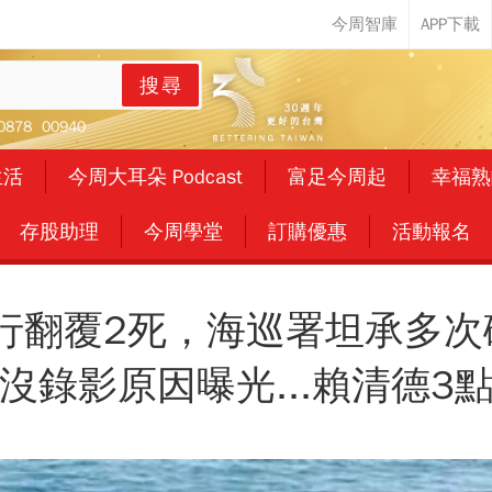
搜尋
0878
00940
生活
今周大耳朵 Podcast
富足今周起
幸福熟
存股助理
今周學堂
訂購優惠
活動報名
行翻覆2死，海巡署坦承多次
沒錄影原因曝光...賴清德3