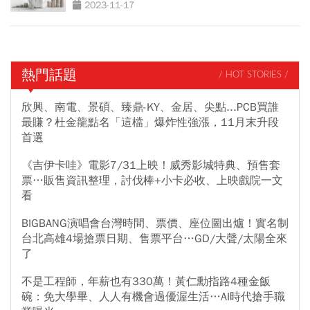
2023-11-17
熱門話題
/ HOT STORIES /
欣興、南電、景碩、臻鼎-KY、金居、尖點...PCB買誰
最賺？杜金龍點名「這檔」爆炸性強漲，11月末升段
首選
《吉伊卡哇》電影7/31上映！威秀影城特典、預售套
票…販售資訊整理，討伐棒+小卡必收、上映戲院一文
看
BIGBANG演唱會台灣時間、票價、座位圖出爐！實名制
台北高雄4場搶票日期、售票平台…GD/大聲/太陽全來
了
不是工程師，年薪也有330萬！黃仁勳指路4種金飯
碗：免大學畢、人人有機會過優渥生活…AI時代搶手職