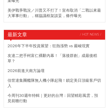
業曝光
美伊戰爭戰況／川普又不打了！宣布取消「二戰以來最
大軍事行動」，稱協議框架談妥，條件曝光
最新文章
/ HOT NEWS /
2026年下半年投資展望：狂熱漲勢 vs 嚴峻現實
友達二把手柯富仁裸辭內幕！「落後群創」成最後稻
草？
2026前進大南方論壇
佳世達集團艦隊無人機小隊起飛！鎖定美日頂級客戶切
入
今周刊30週年特輯｜更好的台灣：回望精彩風雲，預
見前瞻行動