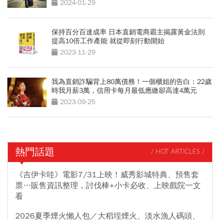
2024-01-29
保持百分百達成率 日本直銷電商霸主揭露黃金法則
提高10倍工作產能 就從即刻行動開始
2023-11-29
我為直銷詐騙背上80萬債務！一個櫃姐的告白：22歲
時我月薪3萬，信用卡每月最低應繳卻高達4萬元
2023-09-25
熱門話題
/ HOT ARTICLES /
《吉伊卡哇》電影7/31上映！威秀影城特典、預售套
票…販售資訊整理，討伐棒+小卡必收、上映戲院一文
看
2026夏季煙火懶人包／大稻埕煙火、淡水漁人碼頭、