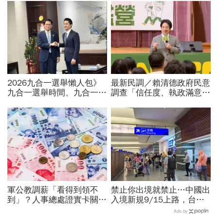
2026九合一選舉懶人包》
最新民調／賴清德政府民意
九合一選舉時間、九合一選
調查「信任度、執政滿意
舉選什麼？縣市長熱門人
度」雙升，不滿意比率下
選、藍綠白布局選戰搶先看
降…中央表現牽動縣市長選
戰！
軍公教調薪「看得到領不
禁止你出境就禁止…中國出
到」？人事總處證實卡關，
入境新規9/15上路，台灣
公務員2千元專業加給、加
人小心「有去無回」？4種
Ads by