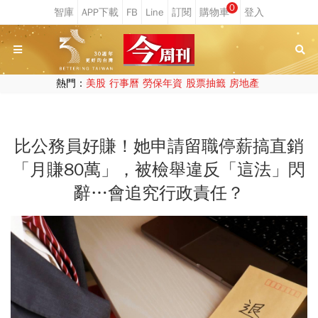
0
熱門：
美股
行事曆
勞保年資
股票抽籤
房地產
比公務員好賺！她申請留職停薪搞直銷
「月賺80萬」，被檢舉違反「這法」閃
辭…會追究行政責任？