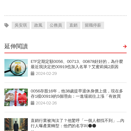
薪4%能如期上路？
職業特別注意：前例在這
吳安琪
政風
公務員
直銷
留職停薪
延伸閱讀
ETF定期定額0056、00713、00878好好的，為什麼
最近我決定把00919也加入名單？艾蜜莉揭2原因
2024-02-29
0056存股16年，他38歲提早退休身價上億，現在多
存1檔00919的5個理由：一進場就往上漲「有效買
點」曝光
2024-02-26
直銷行業被淘汰了？他驚呼「一個人都找不到」...內
行人曝產業轉型：他們的名字叫●●