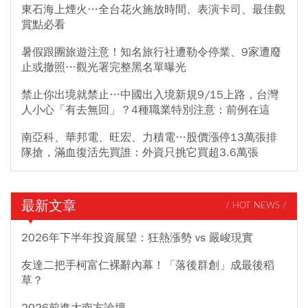
東石海上煙火…全台花火施放時間、表演卡司、最佳觀
賞點必看
暑假跟團旅遊注意！知名旅行社遭勒令停業、9家遭廢
止或撤照…觀光署完整黑名單曝光
禁止你出境就禁止…中國出入境新規9/15上路，台灣
人小心「有去無回」？4種職業特別注意：前例在這
南亞科、華邦電、旺宏、力積電…股價漲停13萬張排
隊搶，滿血復活先買誰：外資只挑它買超3.6萬張
最新文章
/ HOT NEWS /
2026年下半年投資展望：狂熱漲勢 vs 嚴峻現實
友達二把手柯富仁裸辭內幕！「落後群創」成最後稻
草？
2026前進大南方論壇