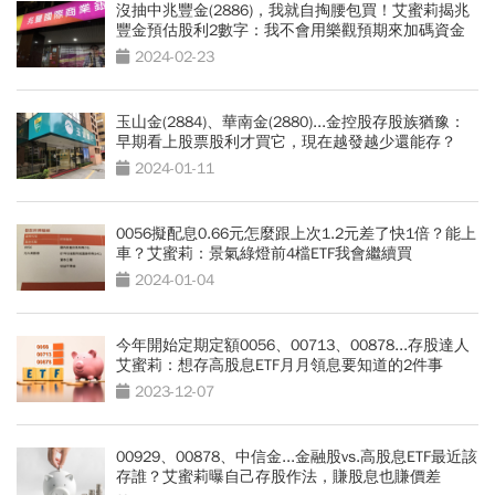
沒抽中兆豐金(2886)，我就自掏腰包買！艾蜜莉揭兆
豐金預估股利2數字：我不會用樂觀預期來加碼資金
2024-02-23
玉山金(2884)、華南金(2880)...金控股存股族猶豫：
早期看上股票股利才買它，現在越發越少還能存？
2024-01-11
0056擬配息0.66元怎麼跟上次1.2元差了快1倍？能上
車？艾蜜莉：景氣綠燈前4檔ETF我會繼續買
2024-01-04
今年開始定期定額0056、00713、00878...存股達人
艾蜜莉：想存高股息ETF月月領息要知道的2件事
2023-12-07
00929、00878、中信金...金融股vs.高股息ETF最近該
存誰？艾蜜莉曝自己存股作法，賺股息也賺價差