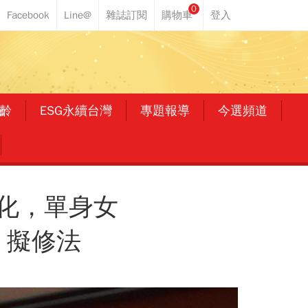
0
齡
ESG永續台灣
專題報導
今選頻道
化，單身女
》擬修法