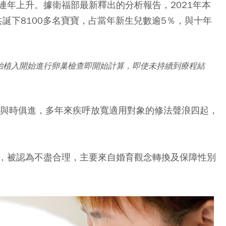
連年上升。據衛福部最新釋出的分析報告，2021年本
共誕下8100多名寶寶，占當年新生兒數逾5％，與十年
胎植入開始進行卵巢檢查即開始計算，即使未持續到療程結
能與時俱進，多年來疾呼放寬適用對象的修法聲浪四起，
，被認為不盡合理，主要來自婚育觀念轉換及保障性別