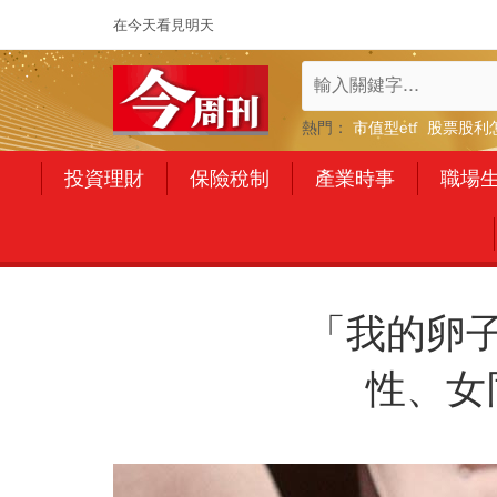
在今天看見明天
熱門：
市值型etf
股票股利
投資理財
保險稅制
產業時事
職場
「我的卵
性、女