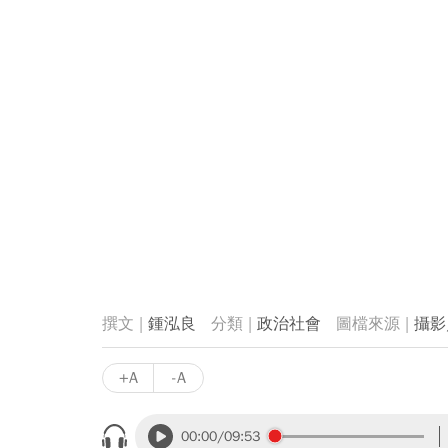
鍾泓良
政治社會
攝影
+A
-A
00:00
/09:53