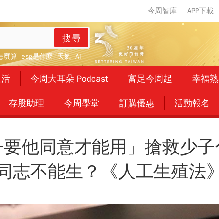
搜尋
怎麼算
esg是什麼
天氣
AI
生活
今周大耳朵 Podcast
富足今周起
幸福熟
存股助理
今周學堂
訂購優惠
活動報名
子要他同意才能用」搶救少子
同志不能生？《人工生殖法