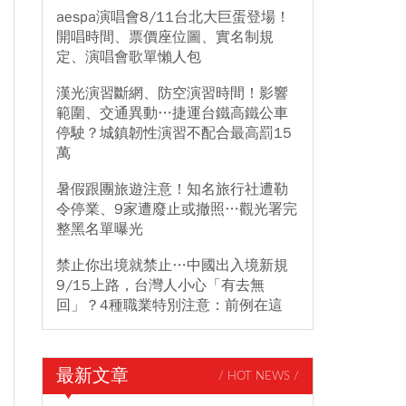
aespa演唱會8/11台北大巨蛋登場！
開唱時間、票價座位圖、實名制規
定、演唱會歌單懶人包
漢光演習斷網、防空演習時間！影響
範圍、交通異動…捷運台鐵高鐵公車
停駛？城鎮韌性演習不配合最高罰15
萬
暑假跟團旅遊注意！知名旅行社遭勒
令停業、9家遭廢止或撤照…觀光署完
整黑名單曝光
禁止你出境就禁止…中國出入境新規
9/15上路，台灣人小心「有去無
回」？4種職業特別注意：前例在這
最新文章
/ HOT NEWS /