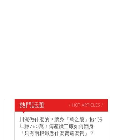
熱門話題
/ HOT ARTICLES /
川湖做什麼的？躋身「萬金股」抱1張
年賺760萬！傳產鐵工廠如何翻身
「只有兩根鐵憑什麼賣這麼貴」？