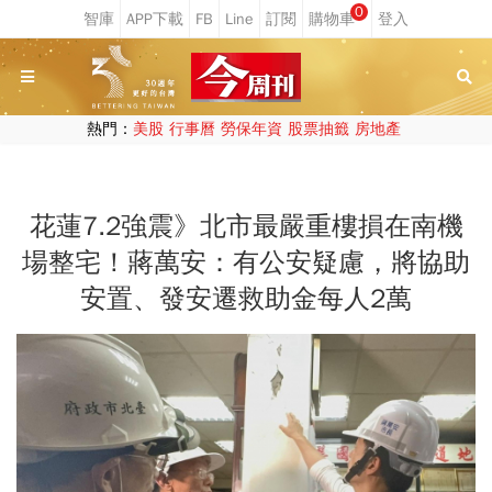
0
熱門：
美股
行事曆
勞保年資
股票抽籤
房地產
花蓮7.2強震》北市最嚴重樓損在南機
場整宅！蔣萬安：有公安疑慮，將協助
安置、發安遷救助金每人2萬