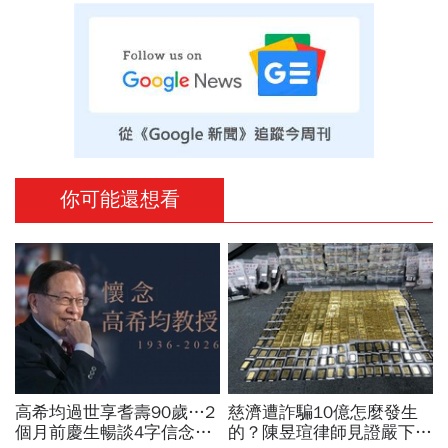
你可能還想看
高希均過世享耆壽90歲…2
慈濟遭詐騙10億怎麼發生
個月前慶生暢談4字信念，
的？陳昱瑄律師見證嚴下跪