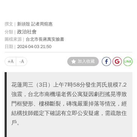
新頭殼 記者周煊惠
政治社會
台北市長蔣萬安臉書
2024-04-03 21:50
+A
-A
加入收藏
花蓮周三（3日）上午7時58分發生芮氏規模7.2
強震，台北市南機場老舊公寓疑因劇烈搖晃導致
門框變形、樓梯斷裂，磚塊嚴重掉落等情況，經
結構技師鑑定下確認有立即公安疑慮，需疏散住
戶。