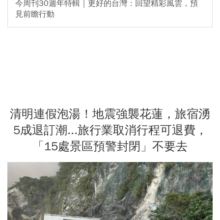
今周刊30週年特輯｜更好的台灣：回望精彩風雲，預
見前瞻行動
清明連假泡湯！地震強襲花蓮，旅宿湧
5成退訂潮...旅行業取消行程可退費，
「15處景區預警封閉」不要去