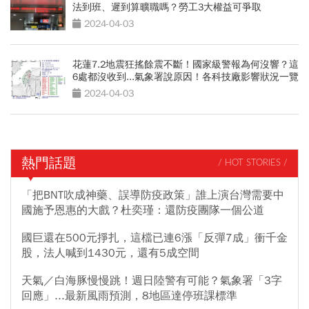
法到班、遲到算曠職嗎？勞工3大權益可爭取
2024-04-03
花蓮7.2地震狂搖餘震不斷！國家級警報為何沒響？這
6處都沒收到...氣象署說原因！各科技廠影響狀況一覽
2024-04-03
熱門話題
/ HOT STORIES /
「把BNT吹成神藥、誤導防疫政策」誰上演台灣需要中
國施予恩惠的大戲？杜奕瑾：還防疫團隊一個公道
國巨還在500元掙扎，這檔已連6漲「反彈7成」衝千金
股，法人喊到1430元，還有5成空間
天氣／白海豚慢慢跳！週日陸警有可能？氣象署「3字
回應」...最新風雨預測，8地區達停班課標準