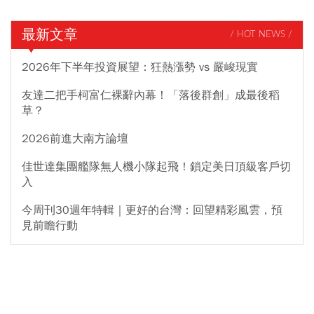
最新文章
/ HOT NEWS /
2026年下半年投資展望：狂熱漲勢 vs 嚴峻現實
友達二把手柯富仁裸辭內幕！「落後群創」成最後稻
草？
2026前進大南方論壇
佳世達集團艦隊無人機小隊起飛！鎖定美日頂級客戶切
入
今周刊30週年特輯｜更好的台灣：回望精彩風雲，預
見前瞻行動