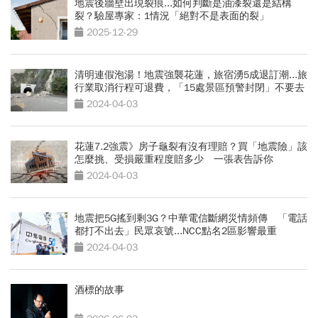
地震後牆壁出現裂痕...如何判斷是油漆裂還是結構
裂？驗屋專家：1情況「絕對不是表面的裂」
2025-12-29
清明連假泡湯！地震強襲花蓮，旅宿湧5成退訂潮...旅
行業取消行程可退費，「15處景區預警封閉」不要去
2024-04-03
花蓮7.2強震》房子龜裂有沒有理賠？買「地震險」該
怎麼挑、受損嚴重程度賠多少 一張表告訴你
2024-04-03
地震把5G搖到剩3G？中華電信斷網災情頻傳 「電話
都打不出去」民眾哀號...NCC點名2區影響最重
2024-04-03
酒標的故事