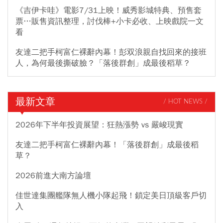
《吉伊卡哇》電影7/31上映！威秀影城特典、預售套
票…販售資訊整理，討伐棒+小卡必收、上映戲院一文
看
友達二把手柯富仁裸辭內幕！彭双浪親自找回來的接班
人，為何最後撕破臉？「落後群創」成最後稻草？
最新文章
/ HOT NEWS /
2026年下半年投資展望：狂熱漲勢 vs 嚴峻現實
友達二把手柯富仁裸辭內幕！「落後群創」成最後稻
草？
2026前進大南方論壇
佳世達集團艦隊無人機小隊起飛！鎖定美日頂級客戶切
入