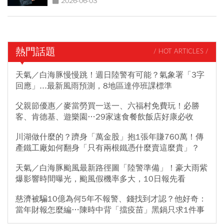
2026-06-03
熱門話題
/ HOT ARTICLES /
天氣／白海豚慢慢跳！週日陸警有可能？氣象署「3字
回應」...最新風雨預測，8地區達停班課標準
父親節優惠／麥當勞買一送一、六福村免費玩！必勝
客、肯德基、遊樂園…29家速食餐飲飯店好康必收
川湖做什麼的？躋身「萬金股」抱1張年賺760萬！傳
產鐵工廠如何翻身「只有兩根鐵憑什麼賣這麼貴」？
天氣／白海豚颱風最新路徑圖「陸警準備」！豪大雨紫
爆影響時間曝光，颱風假機率多大，10日報先看
慈濟被騙10億為何5年不報警、錢找到才認？他好奇：
當年財報怎麼編…陳時中背「擋疫苗」黑鍋只求1件事