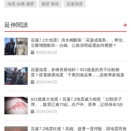
地震 結構 牆壁
牆壁 裂痕
花蓮地震
延伸閱讀
花蓮7.2大地震》清水橋斷裂「花蓮成孤島」，華信、
立榮增開航班…台鐵、公路清明疏運如何應變？
2024-04-03
花蓮強震，多棟房屋傾斜！921後蓋的房子比較耐
震？搭電梯遇地震「千萬別做這事」...急救專家揭逃
生鐵則
2024-04-03
921後最大強震！花蓮7.2地震威力相當「32顆原子
彈」，餘震已逾70起...在戶外、搭車，記得保命3步
驟
2024-04-03
花蓮7.2地震狂搖！高鐵、捷運一度停駛，因地震而無