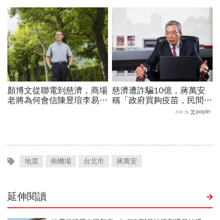
回憶錄給讀者忠告：自求多
博信任！豪宅藏158公斤黃
福、一切靠自己爭氣
金，洗錢手法曝光…慈濟回
應了
顏博文從聯電到慈濟，商場
慈濟遭詐騙10億，蔣萬安
老將為何會信陳昱瑄李易
稱「政府買夠疫苗，民間就
儒、豪給10億？慈濟發
不用採購」！謝金河：這句
Ads by
聲：將捍衛信眾捐款、蔡英
話說得不夠公道
文也說話
地震
南機場
台北市
蔣萬安
延伸閱讀