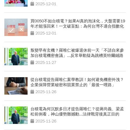
察全解讀
2025-12-01
買0050不如台積電？如果AI真的泡沫化，大盤需要19
年才能漲回來！一文破盲點：為何台灣不適合指數化
投資
2025-12-01
叛變早有玄機？羅唯仁被爆退休前一天「不請自來參
加台積電機密會議」...反常舉動疑為跳槽英特爾鋪路
2025-11-27
從台積電提告羅唯仁案學教訓！如何避免機密外洩？
企業保障營業秘密和競業禁止的「最後一哩路」
2025-11-26
台積電為何沉默多日才提告羅唯仁？從蔣尚義、梁孟
松前例看，神山優勢難撼動...法律戰背後真正目的
2025-11-26