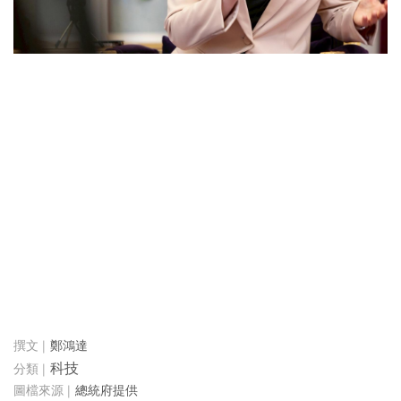
鄭鴻達
科技
總統府提供