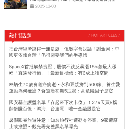
2025-12-03
熱門話題
/ HOT ARTICLES /
把台灣經濟說得一無是處，但數字會說話！謝金河：中
國更依賴台灣「仍很需要我們的半導體」
SpaceX首批解禁賣壓，股價不跌反暴漲15%創最大漲
幅「直逼發行價」！最新目標價：有6成上漲空間
林炳生70歲食道癌病逝…永和豆漿拼到500家、養生愛
運動為何罹癌？食道癌初期5症狀：高危險因子是它
國安基金護盤名單「存起來下次卡位」！279天買8檔
翻倍賺百億：鴻海、台達電...唯一金融股是它
暑假跟團旅遊注意！知名旅行社遭勒令停業、9家遭廢
止或撤照…觀光署完整黑名單曝光