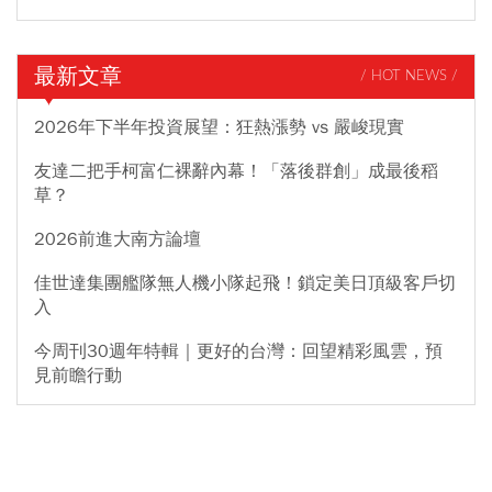
最新文章
/ HOT NEWS /
2026年下半年投資展望：狂熱漲勢 vs 嚴峻現實
友達二把手柯富仁裸辭內幕！「落後群創」成最後稻
草？
2026前進大南方論壇
佳世達集團艦隊無人機小隊起飛！鎖定美日頂級客戶切
入
今周刊30週年特輯｜更好的台灣：回望精彩風雲，預
見前瞻行動