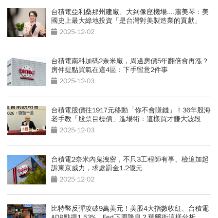
台積電亞利桑那州建廠、大到像座機場....蕭美琴：美
國史上最大綠地投資「是台灣對美製造業的貢獻」
2025-12-02
台積電南科加碼2奈米廠，周邊房價5年翻倍會再漲？
房仲提點買氣在這4區：下手留意2件事
2025-12-03
台積電股價往1917元移動「你不會賺錢」！36年股海
老手教「股票目標價」進場術：這樣買才賺大波段
2025-12-03
台積電2奈米內鬼洩密，不只3工程師有事、檢追加起
訴東京威力，求處罰金1.2億元
2025-12-02
比特幣反彈攻破9萬美元！美股4大指數收紅、台積電
ADR勁揚1.53%，Fed下周降息？華爾街這樣分析