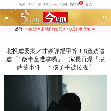
0
熱門：
市值型etf
股票股利怎麼算
esg是什麼
天氣
AI
北投虐嬰案／才獲評鑑甲等！8童疑遭
虐「1歲半童遭掌嘴」…家長再爆「拔
蘿蔔事件」：孩子手被拉脫臼