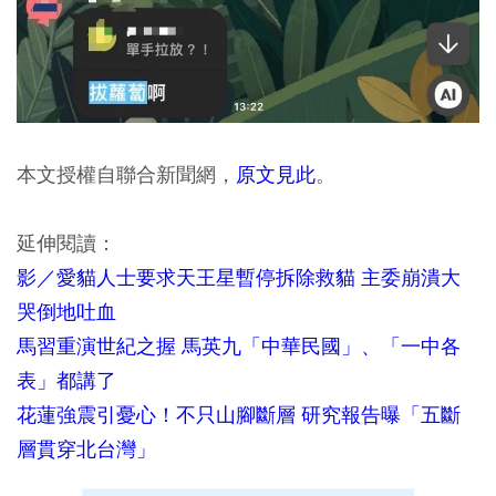
本文授權自聯合新聞網，
原文見此
。
延伸閱讀：
影／愛貓人士要求天王星暫停拆除救貓 主委崩潰大
哭倒地吐血
馬習重演世紀之握 馬英九「中華民國」、「一中各
表」都講了
花蓮強震引憂心！不只山腳斷層 研究報告曝「五斷
層貫穿北台灣」