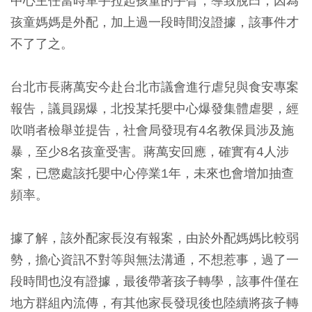
中心主任當時單手拉起孩童的手臂，導致脫臼，因為
孩童媽媽是外配，加上過一段時間沒證據，該事件才
不了了之。
台北市長蔣萬安今赴台北市議會進行虐兒與食安專案
報告，議員踢爆，北投某托嬰中心爆發集體虐嬰，經
吹哨者檢舉並提告，社會局發現有4名教保員涉及施
暴，至少8名孩童受害。蔣萬安回應，確實有4人涉
案，已懲處該托嬰中心停業1年，未來也會增加抽查
頻率。
據了解，該外配家長沒有報案，由於外配媽媽比較弱
勢，擔心資訊不對等與無法溝通，不想惹事，過了一
段時間也沒有證據，最後帶著孩子轉學，該事件僅在
地方群組內流傳，有其他家長發現後也陸續將孩子轉