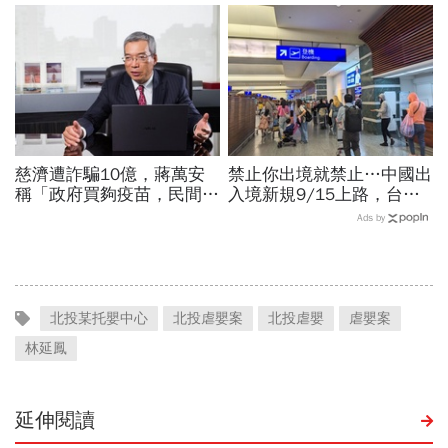
瑾：還防疫團隊一個公道
聲：將捍衛信眾捐款、蔡英
文也說話
慈濟遭詐騙10億，蔣萬安
禁止你出境就禁止…中國出
稱「政府買夠疫苗，民間就
入境新規9/15上路，台灣
不用採購」！謝金河：這句
人小心「有去無回」？4種
Ads by
話說得不夠公道
職業特別注意：前例在這
北投某托嬰中心
北投虐嬰案
北投虐嬰
虐嬰案
林延鳳
延伸閱讀