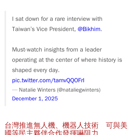
I sat down for a rare interview with
Taiwan’s Vice President,
@Bikhim
.
Must-watch insights from a leader
operating at the center of where history is
shaped every day.
pic.twitter.com/tamvQQOFrI
— Natalie Winters (@nataliegwinters)
December 1, 2025
台灣推進無人機、機器人技術 可與美
國等民主夥伴合作發揮嚇阻力