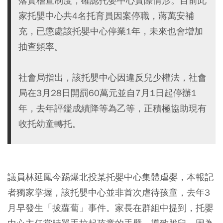
落實稽查制度，確認托嬰中心實際情形。目前此
家托嬰中心共4名托育員因案停職，蔣萬安補
充，已懲處該托嬰中心停業1年，未來也會增加
抽查頻率。
社會局指出，該托嬰中心因違反兒少權法，社會
局在3月28日開罰60萬元並自7月1日起停辦1
年，去年評鑑成績降等為乙等，正積極協助現有
收托幼童轉托。
議員林延鳳今踢爆北投某托嬰中心集體虐嬰，本報記
者獨家掌握，該托嬰中心並非首次虐待孩童，去年3
月早發生「拔蘿蔔」事件。家長在群組中提到，托嬰