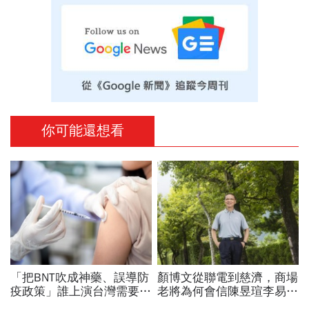
你可能還想看
「把BNT吹成神藥、誤導防
顏博文從聯電到慈濟，商場
疫政策」誰上演台灣需要中
老將為何會信陳昱瑄李易
國施予恩惠的大戲？杜奕
儒、豪給10億？慈濟發