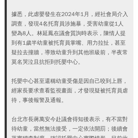
據悉，此虐嬰發生在2024年1月，經社會局介入
調查，發現4名托育員涉施暴，受害幼童從1人
變為8人。林延鳳在議會質詢時表示，陳情人提
到有1歲半幼童被托育員掌嘴、用力拉扯，甚至
疑拉去撞牆，導致幼童升到其他班級前，半夜常
莫名哭泣且抗拒到托嬰中心。
托嬰中心甚至還稱幼童受傷是因自己咬到上唇，
經家長要求查看監視畫面，才發現疑被托育員虐
待，事後報警及通報。
台北市長蔣萬安今赴議會得知後表示，有不當對
待幼童，當然無法接受，一定依法開罰；後續會