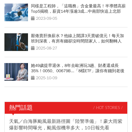
同樣是工程師，「這職務」含金量最高！半導體高薪
Top5揭曉，薪資14年漲逾3成...中南部快追上北部
2023-09-05
厭倦賣肝換薪水？他線上開課3天賣破億元！每天加
班到深夜，有房有錢卻沒時間陪家人，如何翻轉人
生？
2025-08-27
她49歲提早退休，8年去歐洲玩3趟、財產還成長
35%！0050、00679B...「8檔ETF」讓你有錢到老後
2025-10-09
熱門話題
/ HOT STORIES /
天氣／白海豚颱風最新路徑圖「陸警準備」！豪大雨紫
爆影響時間曝光，颱風假機率多大，10日報先看