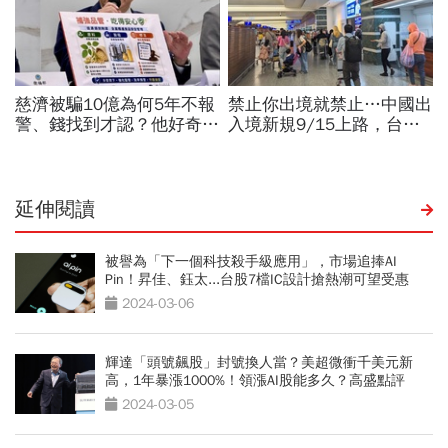
延伸閱讀
被譽為「下一個科技殺手級應用」，市場追捧AI
Pin！昇佳、鈺太...台股7檔IC設計搶熱潮可望受惠
2024-03-06
輝達「頭號飆股」封號換人當？美超微衝千美元新
高，1年暴漲1000%！領漲AI股能多久？高盛點評
2024-03-05