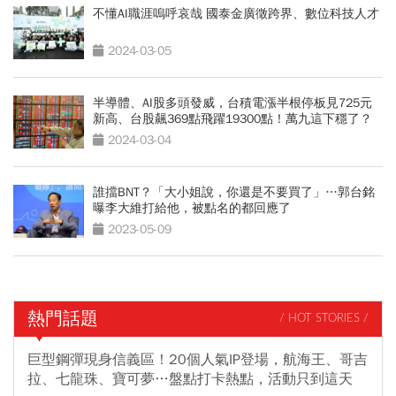
不懂AI職涯嗚呼哀哉 國泰金廣徵跨界、數位科技人才
2024-03-05
半導體、AI股多頭發威，台積電漲半根停板見725元
新高、台股飆369點飛躍19300點！萬九這下穩了？
2024-03-04
誰擋BNT？「大小姐說，你還是不要買了」…郭台銘
曝李大維打給他，被點名的都回應了
2023-05-09
熱門話題
/ HOT STORIES /
巨型鋼彈現身信義區！20個人氣IP登場，航海王、哥吉
拉、七龍珠、寶可夢…盤點打卡熱點，活動只到這天