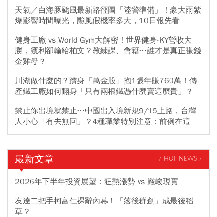
天氣／白海豚颱風最新路徑圖「陸警準備」！豪大雨紫
爆影響時間曝光，颱風假機率多大，10日報先看
健身工廠 vs World Gym大解密！世界健身-KY營收大
勝，獲利卻輸給柏文？教練課、會籍…誰才是真正賺錢
金雞母？
川湖做什麼的？躋身「萬金股」抱1張年賺760萬！傳
產鐵工廠如何翻身「只有兩根鐵憑什麼賣這麼貴」？
禁止你出境就禁止…中國出入境新規9/15上路，台灣
人小心「有去無回」？4種職業特別注意：前例在這
最新文章
/ HOT NEWS /
2026年下半年投資展望：狂熱漲勢 vs 嚴峻現實
友達二把手柯富仁裸辭內幕！「落後群創」成最後稻
草？