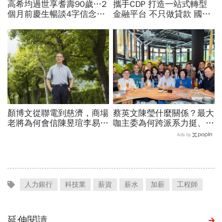
高希均過世享耆壽90歲…2
攜手CDP 打造一站式轉型
個月前慶生暢談4字信念，
金融平台 不只做貸款 國泰
回憶錄給讀者忠告：自求多
世華化身減碳顧問
福、一切靠自己爭氣
顏博文從聯電到慈濟，商場
蔡英文陳瑩什麼關係？最大
老將為何會信陳昱瑄李易
咖主委為何跨派系力挺、連
儒、豪給10億？慈濟發
饒慶鈴都曬合照...同場背後
Ads by
聲：將捍衛信眾捐款、蔡英
藏政壇合作內幕？
文也說話
人力銀行
科技業
薪資
薪水
加薪
工程師
延伸閱讀