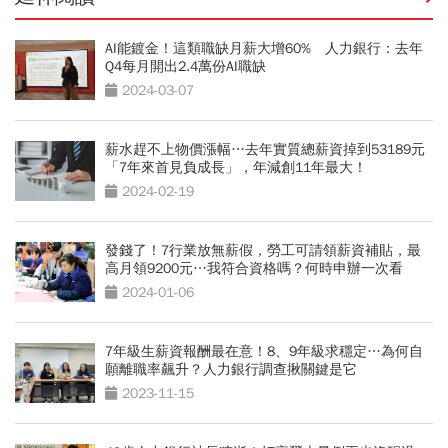
AI能鍍金！這類職缺月薪大增60% 人力銀行：去年
Q4每月開出2.4萬份AI職缺
2024-03-07
薪水趕不上物價漲幅…去年實質總薪資掉到53189元
「7年來首見負成長」，年減創11年最大！
2024-02-19
發錢了！7行業放無薪假，勞工可請領薪資補貼，最
高月領9200元…我符合資格嗎？何時申辦一次看
2024-01-06
7年級生薪資報酬最在意！8、9年級求穩定…為何自
願離職率飆升？人力銀行調查揪關鍵是它
2023-11-15