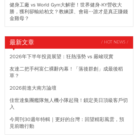
健身工廠 vs World Gym大解密！世界健身-KY營收大
勝，獲利卻輸給柏文？教練課、會籍…誰才是真正賺錢
金雞母？
最新文章
/ HOT NEWS /
2026年下半年投資展望：狂熱漲勢 vs 嚴峻現實
友達二把手柯富仁裸辭內幕！「落後群創」成最後稻
草？
2026前進大南方論壇
佳世達集團艦隊無人機小隊起飛！鎖定美日頂級客戶切
入
今周刊30週年特輯｜更好的台灣：回望精彩風雲，預
見前瞻行動