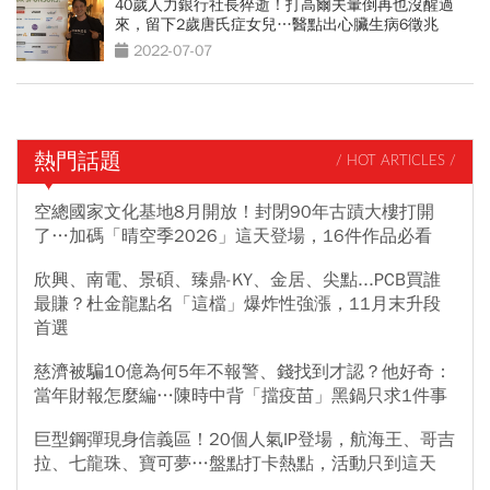
40歲人力銀行社長猝逝！打高爾夫暈倒再也沒醒過
來，留下2歲唐氏症女兒…醫點出心臟生病6徵兆
2022-07-07
熱門話題
/ HOT ARTICLES /
空總國家文化基地8月開放！封閉90年古蹟大樓打開
了…加碼「晴空季2026」這天登場，16件作品必看
欣興、南電、景碩、臻鼎-KY、金居、尖點...PCB買誰
最賺？杜金龍點名「這檔」爆炸性強漲，11月末升段
首選
慈濟被騙10億為何5年不報警、錢找到才認？他好奇：
當年財報怎麼編…陳時中背「擋疫苗」黑鍋只求1件事
巨型鋼彈現身信義區！20個人氣IP登場，航海王、哥吉
拉、七龍珠、寶可夢…盤點打卡熱點，活動只到這天