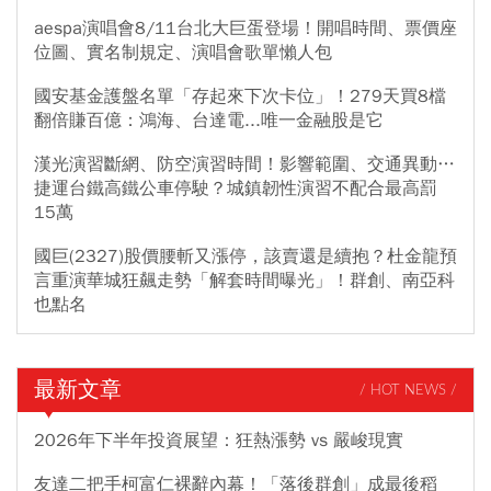
aespa演唱會8/11台北大巨蛋登場！開唱時間、票價座
位圖、實名制規定、演唱會歌單懶人包
國安基金護盤名單「存起來下次卡位」！279天買8檔
翻倍賺百億：鴻海、台達電...唯一金融股是它
漢光演習斷網、防空演習時間！影響範圍、交通異動…
捷運台鐵高鐵公車停駛？城鎮韌性演習不配合最高罰
15萬
國巨(2327)股價腰斬又漲停，該賣還是續抱？杜金龍預
言重演華城狂飆走勢「解套時間曝光」！群創、南亞科
也點名
最新文章
/ HOT NEWS /
2026年下半年投資展望：狂熱漲勢 vs 嚴峻現實
友達二把手柯富仁裸辭內幕！「落後群創」成最後稻