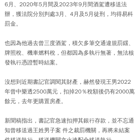
6月、2020年5月間及2023年9月間酒駕遭移送法
辦，獲法院分別判處3月、4月及5月徒刑，均得易科
罰金。
也因為他過去曾三度酒駕，積欠多筆交通違規罰鍰、
牌照稅、機車燃料稅，但都因為多執行無著，無法核
發執行憑證暫時結案。
沒想到近期書記官調閱其財產，赫然發現王男2022
年曾中樂透2500萬元，扣掉20％稅額後仍有2000萬
餘元，去年更購置房產。
新聞稿指出，書記官急速扣押其銀行存款，並不忘通
知曾移送過王姓男子案 件之裁罰機關，再將未結案
件移送執行，移送機關亦火速配合移送執行。