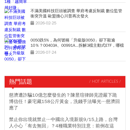
不滿美國科技巨頭被調查 華府考慮反制裁 數位監管
衝突升溫 歐盟擔心川普再次發火
2026-02-25
0050跌5%，為何號稱「升級版0050」卻下殺逾
10％？00403A、00991A...拆解3檔主動式ETF，哪檔
最抗跌？
2026-07-24
熱門話題
/ HOT ARTICLES /
慈濟遭詐騙10億怎麼發生的？陳昱瑄律師見證嚴下跪
博信任！豪宅藏158公斤黃金，洗錢手法曝光…慈濟回
應了
禁止你出境就禁止…中國出入境新規9/15上路，台灣
人小心「有去無回」？4種職業特別注意：前例在這