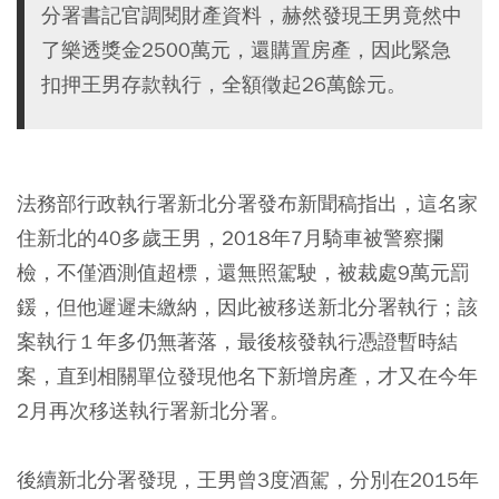
分署書記官調閱財產資料，赫然發現王男竟然中
了樂透獎金2500萬元，還購置房產，因此緊急
扣押王男存款執行，全額徵起26萬餘元。
法務部行政執行署新北分署發布新聞稿指出，這名家
住新北的40多歲王男，2018年7月騎車被警察攔
檢，不僅酒測值超標，還無照駕駛，被裁處9萬元罰
鍰，但他遲遲未繳納，因此被移送新北分署執行；該
案執行１年多仍無著落，最後核發執行憑證暫時結
案，直到相關單位發現他名下新增房產，才又在今年
2月再次移送執行署新北分署。
後續新北分署發現，王男曾3度酒駕，分別在2015年