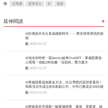
亞馬遜
資本支出
AI
美股
延伸閱讀
AI狂潮資本支出直逼鐵路時代 ——歷史情景再現的借
鏡
2026-01-07
AI泡沫何時來…當Gemini超車ChatGPT，軍備競賽進
入尾聲！他點2科技廠「沒肌肉」壓力爆大
2025-12-17
AI軍備競賽成為吸金大法，比台灣買武器預算還高！
馬斯克去年成立的AI新創公司，今年已募資近4000億
台幣
2024-12-16
AI將掀資本市場新一輪軍備競賽 廣達、英業達、緯