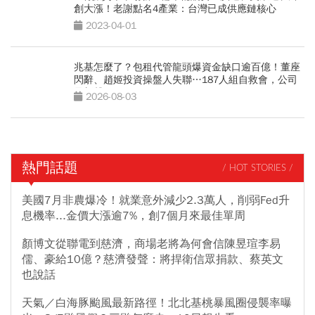
創大漲！老謝點名4產業：台灣已成供應鏈核心
2023-04-01
兆基怎麼了？包租代管龍頭爆資金缺口逾百億！董座
閃辭、趙姬投資操盤人失聯…187人組自救會，公司
最新聲明
2026-08-03
熱門話題
/ HOT STORIES /
美國7月非農爆冷！就業意外減少2.3萬人，削弱Fed升
息機率...金價大漲逾7%，創7個月來最佳單周
顏博文從聯電到慈濟，商場老將為何會信陳昱瑄李易
儒、豪給10億？慈濟發聲：將捍衛信眾捐款、蔡英文
也說話
天氣／白海豚颱風最新路徑！北北基桃暴風圈侵襲率曝