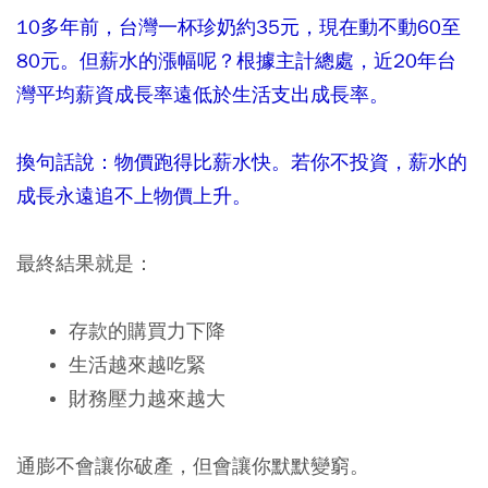
10
多年前，台灣一杯珍奶約
35
元，現在動不動
60
至
80
元。但薪水的漲幅呢？根據主計總處，近
20
年台
灣平均薪資成長率遠低於生活支出成長率。
換句話說：物價跑得比薪水快。若你不投資，薪水的
成長永遠追不上物價上升。
最終結果就是：
存款的購買力下降
生活越來越吃緊
財務壓力越來越大
通膨不會讓你破產，但會讓你默默變窮。