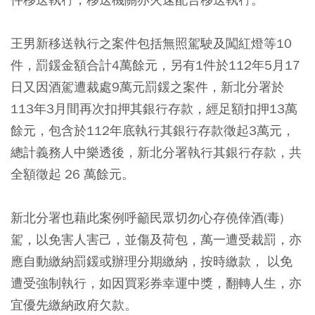
王男新移送執行之案件包括無照駕駛及闖紅燈等10
件，罰鍰金額合計4萬餘元，另有1件於112年5月17
日又因酒駕遭裁處9萬元罰鍰之案件，新北分署於
113年3月間再次扣押其銀行存款，經足額扣押13萬
餘元，包含於112年底執行其銀行存款徵起3萬元，
總計義務人中樂透後，新北分署執行其銀行存款，共
全額徵起 26 萬餘元。
新北分署也藉此案例呼籲民眾切勿心存僥倖酒(毒)
駕，以免害人害己，並傷及荷包，萬一遭受裁罰，亦
應自動繳納罰鍰或辦理分期繳納，按時繳款， 以免
遭受強制執行，如因買彩券幸運中獎，翻轉人生，亦
宜優先繳納政府欠款。