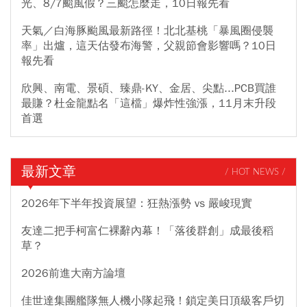
光、8/7颱風假？三颱怎麼走，10日報先看
天氣／白海豚颱風最新路徑！北北基桃「暴風圈侵襲
率」出爐，這天估發布海警，父親節會影響嗎？10日
報先看
欣興、南電、景碩、臻鼎-KY、金居、尖點...PCB買誰
最賺？杜金龍點名「這檔」爆炸性強漲，11月末升段
首選
最新文章
/ HOT NEWS /
2026年下半年投資展望：狂熱漲勢 vs 嚴峻現實
友達二把手柯富仁裸辭內幕！「落後群創」成最後稻
草？
2026前進大南方論壇
佳世達集團艦隊無人機小隊起飛！鎖定美日頂級客戶切