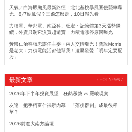
天氣／白海豚颱風最新路徑！北北基桃暴風圈侵襲率曝
光、8/7颱風假？三颱怎麼走，10日報先看
力積電、華邦電、南亞科、旺宏…記憶體第3天漲勢繼
續，外資只剩它沒買超還賣！力積電漲停原因曝光
黃崇仁治喪張忠謀任主委…兩人交情曝光！曾說Morris
是老大：力積電能活都他幫我！遺屬發聲「明年定要配
股」
最新文章
/ HOT NEWS /
2026年下半年投資展望：狂熱漲勢 vs 嚴峻現實
友達二把手柯富仁裸辭內幕！「落後群創」成最後稻
草？
2026前進大南方論壇