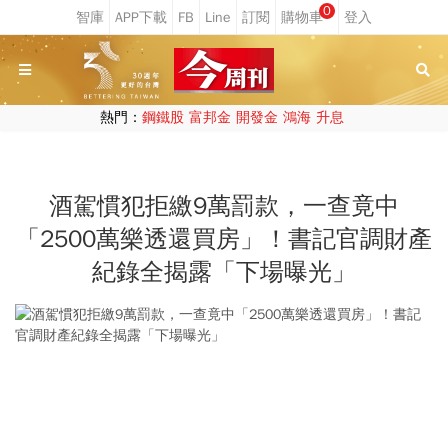
0
熱門：
鋼鐵股
富邦金
開發金
鴻海
升息
酒駕慣犯拒繳9萬罰款，一查竟中
「2500萬樂透還買房」！書記官調財產
紀錄全揭露「下場曝光」