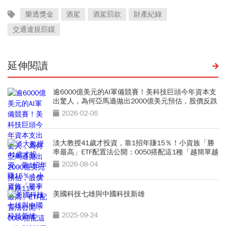
樂透獎金
酒駕
酒駕罰款
財產紀錄
交通違規罰鍰
延伸閱讀
逾6000億美元的AI軍備競賽！美科技巨頭今年資本支
出驚人，為何亞馬遜拋出2000億美元預估，股價反跌
11%？
2026-02-06
淡大教授41歲才投資，靠1招年賺15％！小資族「勝
率最高」ETF配置法公開：0050搭配這1種「越簡單越
好賺」
2026-08-04
美國科技七雄與中國科技新雄
2025-09-24