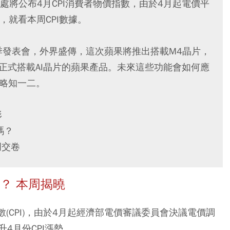
將公布4月CPI消費者物價指數，由於4月起電價平
，就看本周CPI數據。
春季發表會，外界盛傳，這次蘋果將推出搭載M4晶片，
首款正式搭載AI晶片的蘋果產品。未來這些功能會如何應
會略知一二。
形
嗎？
周交卷
？ 本周揭曉
數(CPI)，由於4月起經濟部電價審議委員會決議電價調
4月份CPI漲勢。