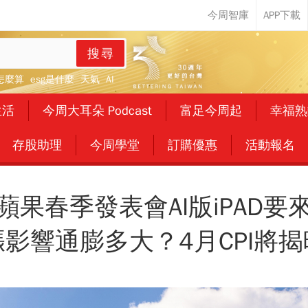
搜尋
怎麼算
esg是什麼
天氣
AI
生活
今周大耳朵 Podcast
富足今周起
幸福熟
存股助理
今周學堂
訂購優惠
活動報名
蘋果春季發表會AI版iPAD要
漲影響通膨多大？4月CPI將揭