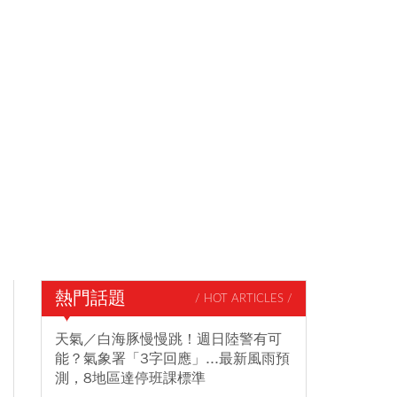
熱門話題
/ HOT ARTICLES /
天氣／白海豚慢慢跳！週日陸警有可
能？氣象署「3字回應」...最新風雨預
測，8地區達停班課標準