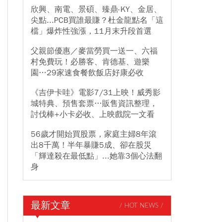
欣興、南電、景碩、臻鼎-KY、金居、
尖點...PCB買誰最賺？杜金龍點名「這
檔」爆炸性強漲，11月末升段首選
父親節優惠／麥當勞買一送一、六福
村免費玩！必勝客、肯德基、遊樂
園…29家速食餐飲飯店好康必收
《吉伊卡哇》電影7/31上映！威秀影
城特典、預售套票…販售資訊整理，
討伐棒+小卡必收、上映戲院一文看
56歲才開始買股票，家庭主婦8年滾
出8千萬！半年暴賺5成、卻在股災
「輝達殺在最低點」...她靠3個心法翻
身
最新文章
/ HOT NEWS /