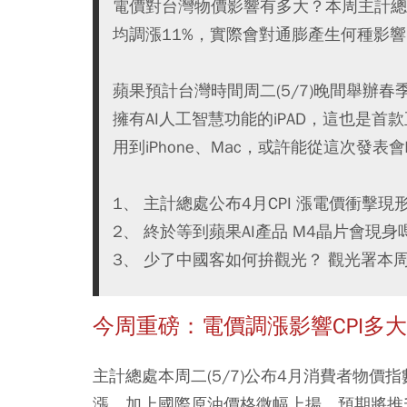
電價對台灣物價影響有多大？本周主計總處
均調漲11%，實際會對通膨產生何種影響
蘋果預計台灣時間周二(5/7)晚間舉辦
擁有AI人工智慧功能的iPAD，這也是
用到iPhone、Mac，或許能從這次發表
1、 主計總處公布4月CPI 漲電價衝擊現
2、 終於等到蘋果AI產品 M4晶片會現身
3、 少了中國客如何拚觀光？ 觀光署本
今周重磅：電價調漲影響CPI多大
主計總處本周二(5/7)公布4月消費者物價指
漲，加上國際原油價格微幅上揚，預期將推升