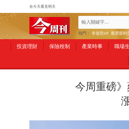
在今天看見明天
熱門：
市值型etf
股票股利
投資理財
保險稅制
產業時事
職場
今周重磅》