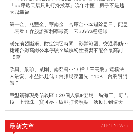
「55坪透天厝只剩打掃拔草」晚年才懂：房子不是越
大越幸福
第一金、兆豐金、華南金、合庫金…本週除息日、配息
一表看！存股誰殖利率最高：它3.66%穩穩賺
漢光演習斷網、防空演習時間！影響範圍、交通異動…
捷運台鐵高鐵公車停駛？城鎮韌性演習不配合最高罰
15萬
欣興、景碩、威剛、南亞科…15檔「三高股」這檔法
人最愛、本益比超低！台指期夜盤先上45K，台股明開
飆？
巨型鋼彈現身信義區！20個人氣IP登場，航海王、哥吉
拉、七龍珠、寶可夢…盤點打卡熱點，活動只到這天
最新文章
/ HOT NEWS /