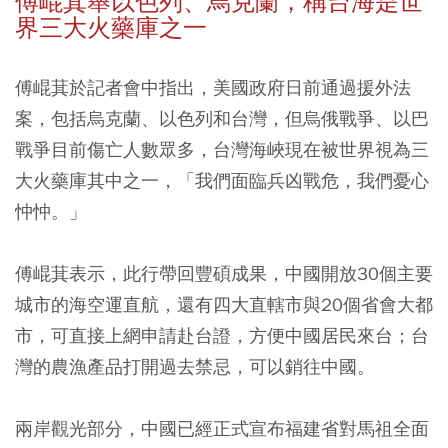
傅崐萁舉以色列、烏克蘭，稱台海是世
界三大火藥庫之一
傅崐萁於記者會中指出，美國政府日前通過援外法
案，包括烏克蘭、以色列和台灣，但烏俄戰爭、以巴
戰爭目前傷亡人數眾多，台灣海峽現在被世界視為三
大火藥庫其中之一，「我們面臨兵凶戰危，我們憂心
忡忡。」
傅崐萁表示，此行帶回豐碩成果，中國開放30個主要
城市的海空運直航，還有四大直轄市與20個省會大都
市，可直接上網申請赴台證，方便中國居民來台；台
灣的農漁產品打開過去禁忌，可以銷往中國。
兩岸觀光部分，中國已經正式宣布福建省對馬祖全面