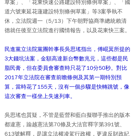
草案」、「花東快速公路建設特別條例草案」、「國
道六號東延花蓮建設特別條例草案」等3案爭執不
休，立法院週一（5/13）下午朝野協商準總統賴清
德就任後至立法院進行國情報告，以及花東快三案。
民進黨立法院黨團幹事長吳思瑤指出，傅崐萁所提的
3大錢坑法案，金額高達新台幣數兆元，這些都是民
脂民膏，但在委員會審查時只花了10分50秒。對比
2017年立法院在審查前瞻條例及其第一期特別預
算，當時花了155天，沒有一個步驟是快轉跳號，像
這次審查一樣坐上失速列車。
吳思瑤也質疑，不管是藍營和藍白擬聯手推出的版本
都違憲，踰越憲法第70條及大法官釋字第391號、
613號解釋，是讓立法權凌駕行政權，更違反財政紀