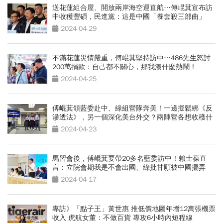
送花蓮組合屋、開放兩岸海空運直航…傅崐萁宣布訪
中收穫豐碩，民進黨：這是中國「養套殺三部曲」
2024-04-29
不滿花蓮災情嚴重，傅崐萁堅持訪中…486先生怒討
200萬捐款：自己都不關心，那我湊什麼熱鬧！
2024-04-25
傅崐萁領藍委赴中、綠組營隊奔美！一邊擬鬆綁《反
滲透法》，另一個深化美台外交？兩陣營各想收穫什
麼
2024-04-23
馬習會後，傅崐萁要帶20多名藍委訪中！賴士葆直
言：立院會期我是不會出國、綠批甘願被中國擺弄
2024-04-17
專訪》「點子王」黃世惠 推低價地圖年增12萬張機票
收入 虎航女董：不做百貨 專攻6小時內短程線