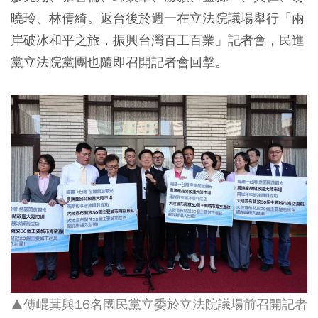
曉玲、林倩綺。返台後於週一在立法院議場舉行「兩
岸破冰和平之旅，振興台灣百工百業」記者會，民進
黨立法院黨團也隨即召開記者會回擊。
▲傅崐萁與16名國民黨立委於立法院議場前召開記者