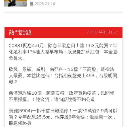
2026-01-14
熱門話題
/ HOT ARTICLES /
00881配息4.6元，除息日發息日出爐！53元能買？年
化殖利率17%達人喊早布局：股息像加薪紅包「本金還
會長大」
欣興、景碩、威剛、南亞科…15檔「三高股」這檔法
人最愛、本益比超低！台指期夜盤先上45K，台股明開
飆？
慈濟遭詐騙10億，蔣萬安稱「政府買夠疫苗，民間就
不用採購」！謝金河：這句話說得不夠公道
寶雅(5904)一拆十首日飆漲停！一張79萬變7.9萬可以
買？今年配息25.5元、他存股6年領悟：股票買一次，
股息領終身