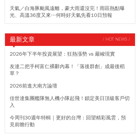
天氣／白海豚颱風遠離，豪大雨還沒完！雨區熱點曝
光、高溫36度又來…何時好天氣先看10日預報
最新文章
/ HOT NEWS /
2026年下半年投資展望：狂熱漲勢 vs 嚴峻現實
友達二把手柯富仁裸辭內幕！「落後群創」成最後稻
草？
2026前進大南方論壇
佳世達集團艦隊無人機小隊起飛！鎖定美日頂級客戶切
入
今周刊30週年特輯｜更好的台灣：回望精彩風雲，預
見前瞻行動