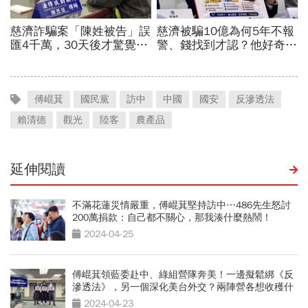
傅崐萁
國民黨
訪中
中國
國安
反滲透法
賴清德
觀光
陸客
農產品
延伸閱讀
不滿花蓮災情嚴重，傅崐萁堅持訪中…486先生怒討
200萬捐款：自己都不關心，那我湊什麼熱鬧！
2024-04-25
傅崐萁領藍委赴中、綠組營隊奔美！一邊擬鬆綁《反
滲透法》，另一個深化美台外交？兩陣營各想收穫什
麼
2024-04-23