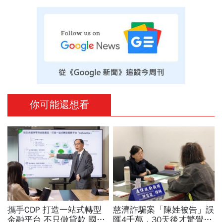
你可能還想看
攜手CDP 打造一站式轉型
慈濟詐騙案「陳姓被告」誤
金融平台 不只做貸款 國泰
匯4千萬，30天後才驚覺：