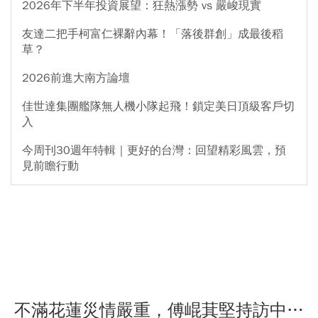
2026年下半年投資展望：狂熱漲勢 vs 嚴峻現實
友達二把手柯富仁裸辭內幕！「落後群創」成最後稻
草？
2026前進大南方論壇
佳世達集團艦隊無人機小隊起飛！鎖定美日頂級客戶切
入
今周刊30週年特輯｜更好的台灣：回望精彩風雲，預
見前瞻行動
不滿花蓮災情嚴重，傅崐萁堅持訪中…