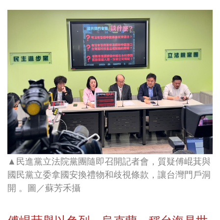
▲民進黨立法院黨團隨即召開記者會，質疑傅崐萁與
國民黨立委拿國安換禮物和歧視條款，讓台灣門戶洞
開
。圖／蘇芳禾攝