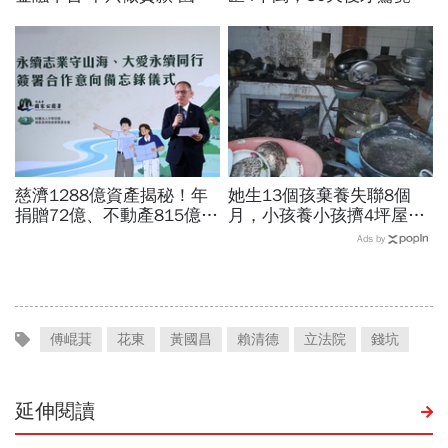
世華化身減碳顧問
多匯一個零啊啊啊！對話曝
光全網歪樓找網銀上限金額
慈濟1288億資產揭秘！年
她生13個孩棄養失聯8個
捐贈72億、不動產815億…
月，小孩養小孩擠4坪屋…
信徒錢去哪？慈濟還原BNT
踢爆後終於回家：我很愛他
Ads by
採購經過，他拆解信件批越
們「請社會還我們平靜生
描越黑
活」
傅崐萁
花東
黃國昌
賴清德
立法院
錢坑
延伸閱讀