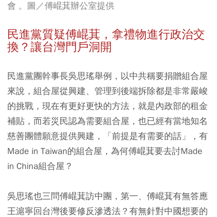
會 。圖／傅崐萁辦公室提供
民進黨質疑傅崐萁，拿禮物進行政治交
換？讓台灣門戶洞開
民進黨團幹事長吳思瑤舉例，以中共稱要捐贈組合屋
來說，組合屋從興建、管理到後端拆除都是非常嚴峻
的挑戰，現在有更好更快的方法，就是內政部的租金
補貼，而若災民認為需要組合屋，也已經有當地知名
慈善團體願意提供興建，「前提是有需要的話」，有
Made in Taiwan的組合屋，為何傅崐萁要去討Made
in China組合屋？
吳思瑤也三問傅崐萁訪中團，第一、傅崐萁有無答應
王滬寧回台灣後要修反滲透法？有無針對中國想要的