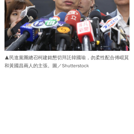
▲民進黨團總召柯建銘懇切拜託韓國瑜，勿柔性配合傅崐萁
和黃國昌兩人的主張。圖／Shutterstock