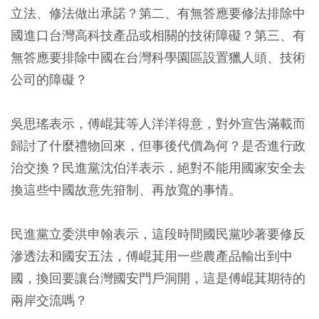
立法、修法做出承諾？第二、有無答應要修法排除中
國進口台灣高科技產品或相關的技術障礙？第三、有
無答應要排除中國在台灣科學園區設置獵人頭、技術
公司的障礙？
吳思瑤表示，傅崐萁等人洋洋得意，對外宣告滿載而
歸討了什麼禮物回來，但事後代價為何？是否進行政
治交換？民進黨沈伯洋表示，絕對不能用國家安全去
換這些中國故意先箝制、再放寬的事情。
民進黨立委洪申翰表示，這段時間國民黨吵著要修反
滲透法和國安五法，傅崐萁用一些農產品輸出到中
國，換回要讓台灣國安門戶洞開，這是傅崐萁期待的
兩岸交流嗎？