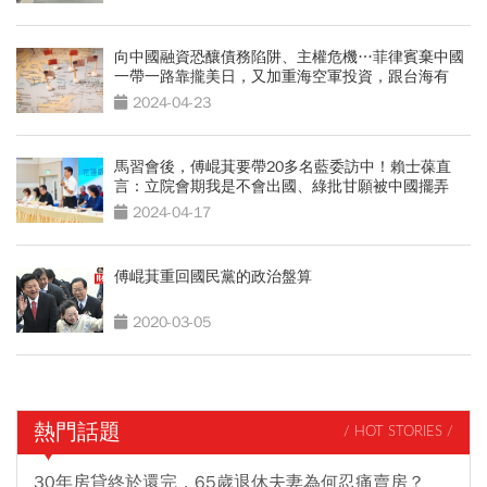
向中國融資恐釀債務陷阱、主權危機…菲律賓棄中國
一帶一路靠攏美日，又加重海空軍投資，跟台海有
關？
2024-04-23
馬習會後，傅崐萁要帶20多名藍委訪中！賴士葆直
言：立院會期我是不會出國、綠批甘願被中國擺弄
2024-04-17
傅崐萁重回國民黨的政治盤算
2020-03-05
熱門話題
/ HOT STORIES /
30年房貸終於還完，65歲退休夫妻為何忍痛賣房？