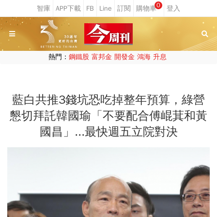
0
熱門：
鋼鐵股
富邦金
開發金
鴻海
升息
藍白共推3錢坑恐吃掉整年預算，綠營
懇切拜託韓國瑜「不要配合傅崐萁和黃
國昌」...最快週五立院對決