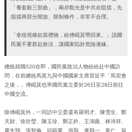
「養套殺三部曲」，兩岸觀光是中共在阻擋，先
阻擋再部分開放、限制條件，非常不合理。
「拿歧視條款當禮物，給傅崐萁帶回來。」請國
民黨不要群起效法，讓國家陷於危險邊緣。
總統就職520在即，國民黨政治人物紛紛赴中國訪
問，在前總統馬英九與中國國家主席習近平「馬習會
之後，」傅崐萁也率國民黨立委於26日至28日前往
中國交流。
除傅崐萁外，一同訪中立委還有羅明才、陳雪生、鄭
天財、徐欣瑩、陳玉珍、鄭正鈐、王鴻薇、林沛祥、
廖先翔、張智倫、邱鎮軍、游顥、盧縣一、黃仁、翁