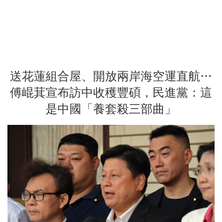
送花蓮組合屋、開放兩岸海空運直航…
傅崐萁宣布訪中收穫豐碩，民進黨：這
是中國「養套殺三部曲」