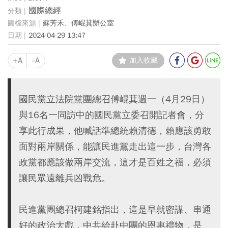
國際總經
蘇芳禾、傅崐萁辦公室
2024-04-29 13:47
+A
-A
加入收藏
國民黨立法院黨團總召傅崐萁週一（4月29日）
與16名一同訪中的國民黨立委召開記者會，分
享此行成果，他喊話準總統賴清德，賴應該勇敢
面對兩岸關係，能讓民進黨走出這一步，台灣各
政黨都應該做兩岸交流，這才是百姓之福，必須
讓民眾遠離兵凶戰危。
民進黨團總召柯建銘指出，這是早就密謀、串通
好的政治大戲，中共給赴中團的恩惠禮物，是