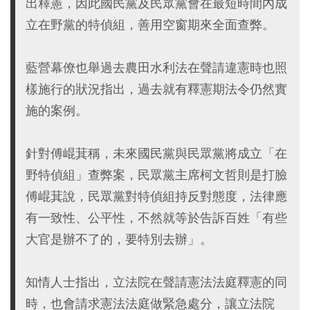
出釋憲，因此國民黨及民眾黨會在最短時間內成
立在野黨的特偵組，善用空窗期來全面查弊。
藍營幕僚也舉過去農田水利法在聲請違憲時也照
樣施行的狀況指出，過去就有釋憲期法令仍然實
施的案例。
針對傅崐萁稱，未來國民黨與民眾黨將成立「在
野特偵組」查弊案，民眾黨主席柯文哲則是打臉
傅崐萁說，民眾黨對特偵組持反對態度，法律應
有一致性、公平性，不然就等於告訴百姓「有些
大官是辦不了的，要特別去辦」。
知情人士指出，立法院在聲請憲法法庭釋憲的同
時，也會請求憲法法庭做緊急處分，讓立法院