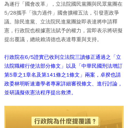
為遂行「國會改革」，立法院國民黨團與民眾黨團在
5/28攜手「強力過件」國會擴權五法，引發憲政爭
議。除民進黨、立法院民進黨團旋即表達將申請釋
憲，行政院也根據憲法賦予的權力，當即表示將研擬
提出覆議，總統賴清德也表達尊重與支持。
行政院在6/5證實已收到立法院三讀修正通過之「立
法院職權行使法部分條文」以及「中華民國刑法增訂
第5章之1章名及第141條之1條文」兩案，卓揆也請
政委林明昕速邀學者專家詳細審視條文、進行討論，
並研議擬依憲法程序提出救濟。