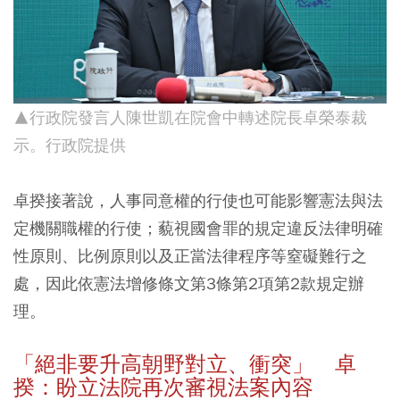
▲行政院發言人陳世凱在院會中轉述院長卓榮泰裁
示。行政院提供
卓揆接著說，人事同意權的行使也可能影響憲法與法
定機關職權的行使；藐視國會罪的規定違反法律明確
性原則、比例原則以及正當法律程序等窒礙難行之
處，因此依憲法增修條文第3條第2項第2款規定辦
理。
「絕非要升高朝野對立、衝突」 卓
揆：盼立法院再次審視法案內容