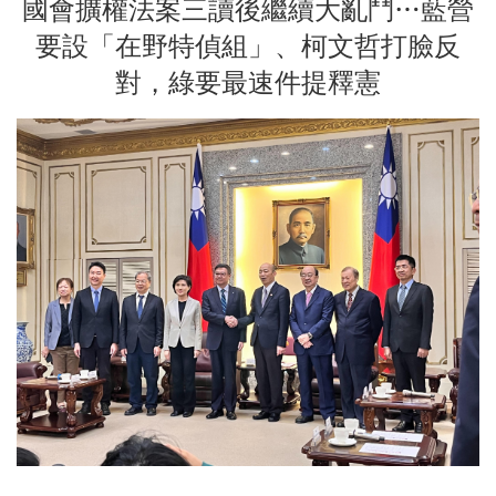
國會擴權法案三讀後繼續大亂鬥…藍營
要設「在野特偵組」、柯文哲打臉反
對，綠要最速件提釋憲