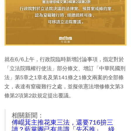
就在6/6上午，行政院臨時新增討論事項，指定對於
「立法院職權行使法」部分條文、增訂「中華民國刑
法」第5章之1章名及第141條之1條文兩案的全部條
文，表達有窒礙難行之處，並擬依憲法增修條文第3
條第2項第2款規定提出覆議。
相關新聞：
傅崐萁主推花東三法，還要716拚三
讀？藍黨團已有共識「先不推」、綠