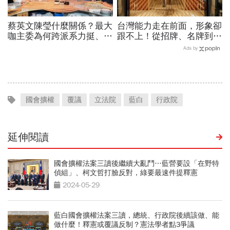
蔡英文陳瑩什麼關係？最大
台灣能力走在前面，形象卻
咖主委為何跨派系力挺、連
跟不上！從招牌、名牌到國
饒慶鈴都曬合照...同場背後
家品牌：義大利精品給台灣
Ads by
藏政壇合作內幕？
製造的一堂美學課
國會擴權
覆議
立法院
藍白
行政院
延伸閱讀
國會擴權法案三讀後繼續大亂鬥…藍營要設「在野特
偵組」、柯文哲打臉反對，綠要最速件提釋憲
2024-05-29
藍白國會擴權法案三讀，總統、行政院後續該做、能
做什麼！釋憲或覆議反制？憲法學者點3爭議