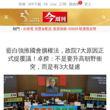
0
熱門：
台積電
兆豐金配息
股票抽籤
00929
航運股走勢
藍白強推國會擴權法，政院7大原因正
式提覆議！卓揆：不是要升高朝野衝
突，而是有3大疑慮