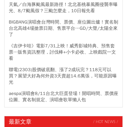
天氣／白海豚颱風最新路徑！北北基桃暴風圈侵襲率曝
光、8/7颱風假？三颱怎麼走，10日報先看
BIGBANG演唱會台灣時間、票價、座位圖出爐！實名制
台北高雄4場搶票日期、售票平台…GD/大聲/太陽全來
了
《吉伊卡哇》電影7/31上映！威秀影城特典、預售套
票…販售資訊整理，討伐棒+小卡必收、上映戲院一文
看
聯電(2303)股價破底翻、漲了2成玩完？118元可以
買？展望大好為何外資3天賣超14.6萬張，可能原因曝
光
aespa演唱會8/11台北大巨蛋登場！開唱時間、票價座
位圖、實名制規定、演唱會歌單懶人包
最新文章
/ HOT NEWS /