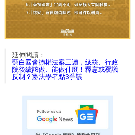
延伸閱讀：
藍白國會擴權法案三讀，總統、行政
院後續該做、能做什麼！釋憲或覆議
反制？憲法學者點3爭議