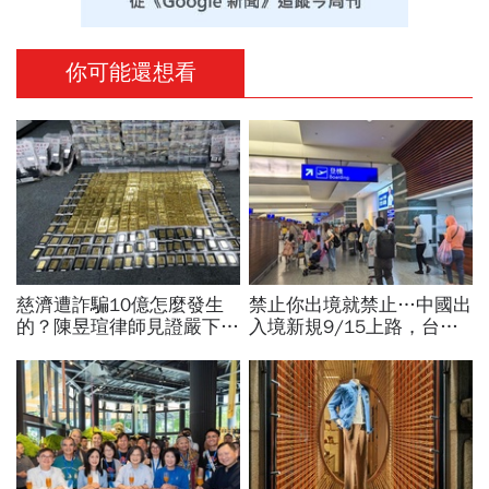
你可能還想看
慈濟遭詐騙10億怎麼發生
禁止你出境就禁止…中國出
的？陳昱瑄律師見證嚴下跪
入境新規9/15上路，台灣
博信任！豪宅藏158公斤黃
人小心「有去無回」？4種
金，洗錢手法曝光…慈濟回
職業特別注意：前例在這
應了