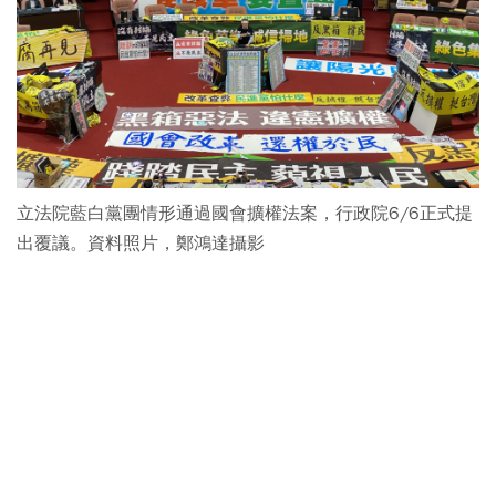
立法院藍白黨團情形通過國會擴權法案，行政院6/6正式提
出覆議。資料照片，鄭鴻達攝影