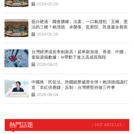
2024-05-29
藍白硬過「國會擴權」法案，一口氣侵犯「五權」憲
法的三權？賴清德、卓榮泰、監察院、民進黨全都表
態了
2024-05-29
台灣經濟成長率創新高！超車新加坡、香港、中國，
童振源揭數據：AI帶動下進入高成長階段
2026-08-01
中國推「民促法」跨國鎮壓威脅全球！賴清德倡議打
造「非紅供應鏈」反制：台灣將堅持做三件事
2026-08-04
熱門話題
/ HOT ARTICLES /