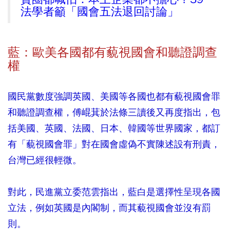
法學者籲「國會五法退回討論」
藍：歐美各國都有藐視國會和聽證調查
權
國民黨數度強調英國、美國等各國也都有藐視國會罪
和聽證調查權，傅崐萁於法條三讀後又再度指出，包
括美國、英國、法國、日本、韓國等世界國家，都訂
有「藐視國會罪」對在國會虛偽不實陳述設有刑責，
台灣已經很輕微。
對此，民進黨立委范雲指出，藍白是選擇性呈現各國
立法，例如英國是內閣制，而其藐視國會並沒有罰
則。