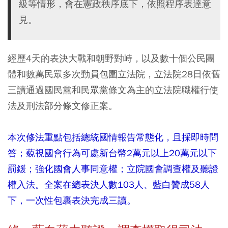
級等情形，會在憲政秩序底下，依照程序表達意
見。
經歷4天的表決大戰和朝野對峙，以及數十個公民團
體和數萬民眾多次動員包圍立法院，立法院28日依舊
三讀通過國民黨和民眾黨條文為主的立法院職權行使
法及刑法部分條文修正案。
本次修法重點包括總統國情報告常態化，且採即時問
答；藐視國會行為可處新台幣2萬元以上20萬元以下
罰鍰；強化國會人事同意權；立院國會調查權及聽證
權入法。全案在總表決人數103人、藍白贊成58人
下，一次性包裹表決完成三讀。