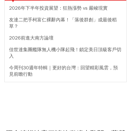
2026年下半年投資展望：狂熱漲勢 vs 嚴峻現實
友達二把手柯富仁裸辭內幕！「落後群創」成最後稻
草？
2026前進大南方論壇
佳世達集團艦隊無人機小隊起飛！鎖定美日頂級客戶切
入
今周刊30週年特輯｜更好的台灣：回望精彩風雲，預
見前瞻行動