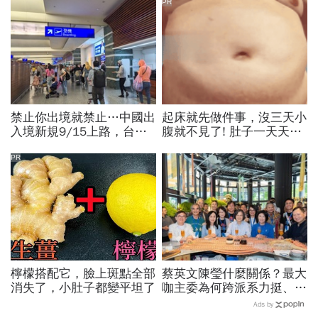
PR
禁止你出境就禁止…中國出
起床就先做件事，沒三天小
入境新規9/15上路，台灣
腹就不見了! 肚子一天天變
人小心「有去無回」？4種
小！
職業特別注意：前例在這
PR
檸檬搭配它，臉上斑點全部
蔡英文陳瑩什麼關係？最大
消失了，小肚子都變平坦了
咖主委為何跨派系力挺、連
饒慶鈴都曬合照...同場背後
Ads by
藏政壇合作內幕？