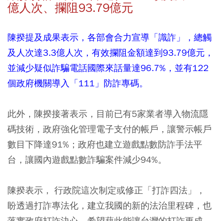
億人次、攔阻93.79億元
陳揆提及成果表示，各部會合力宣導「識詐」，總觸
及人次達3.3億人次，有效攔阻金額達到93.79億元，
並減少疑似詐騙電話國際來話量達96.7%，並有122
個政府機關導入「111」防詐專碼。
此外，陳揆接著表示，目前已有5家業者導入物流隱
碼技術，政府強化管理電子支付的帳戶，讓警示帳戶
數目下降達91%；政府也建立遊戲點數防詐手法平
台，讓國內遊戲點數詐騙案件減少94%。
陳揆表示， 行政院這次制定或修正「打詐四法」，
盼透過打詐專法化，建立我國的新的法治里程碑，也
落實政府打詐決心，希望藉此能讓台灣的打詐更成