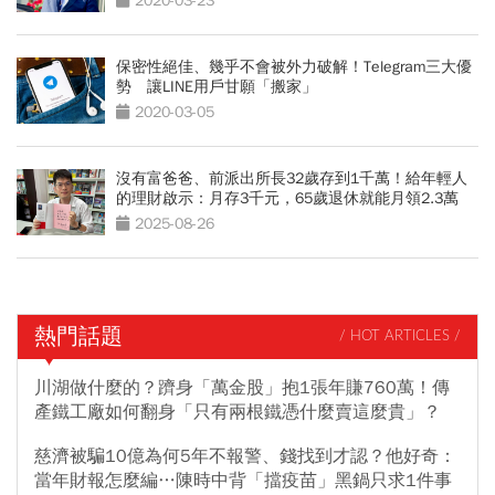
2020-03-23
保密性絕佳、幾乎不會被外力破解！Telegram三大優
勢 讓LINE用戶甘願「搬家」
2020-03-05
沒有富爸爸、前派出所長32歲存到1千萬！給年輕人
的理財啟示：月存3千元，65歲退休就能月領2.3萬
2025-08-26
熱門話題
/ HOT ARTICLES /
川湖做什麼的？躋身「萬金股」抱1張年賺760萬！傳
產鐵工廠如何翻身「只有兩根鐵憑什麼賣這麼貴」？
慈濟被騙10億為何5年不報警、錢找到才認？他好奇：
當年財報怎麼編…陳時中背「擋疫苗」黑鍋只求1件事