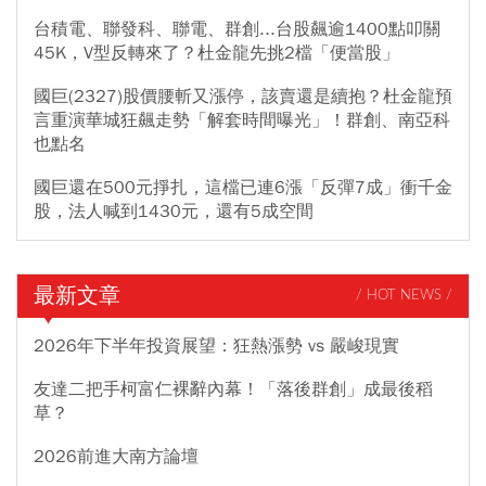
台積電、聯發科、聯電、群創...台股飆逾1400點叩關
45K，V型反轉來了？杜金龍先挑2檔「便當股」
國巨(2327)股價腰斬又漲停，該賣還是續抱？杜金龍預
言重演華城狂飆走勢「解套時間曝光」！群創、南亞科
也點名
國巨還在500元掙扎，這檔已連6漲「反彈7成」衝千金
股，法人喊到1430元，還有5成空間
最新文章
/ HOT NEWS /
2026年下半年投資展望：狂熱漲勢 vs 嚴峻現實
友達二把手柯富仁裸辭內幕！「落後群創」成最後稻
草？
2026前進大南方論壇