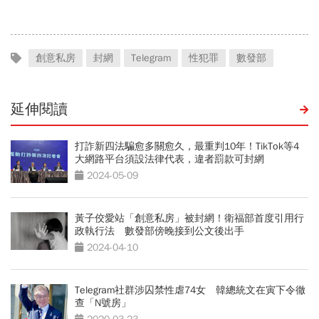
創意私房
封網
Telegram
性犯罪
數發部
延伸閱讀
打詐新四法騙愈多關愈久，最重判10年！TikTok等4
大網路平台須設法律代表，違者罰款可封網
2024-05-09
黃子佼愛站「創意私房」被封網！衛福部首度引用行
政執行法 數發部傍晚接到公文後出手
2024-04-10
Telegram社群涉囚禁性虐74女 韓總統文在寅下令徹
查「N號房」