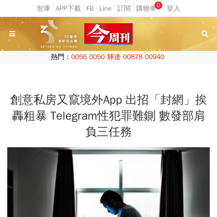
0
熱門：
0056
0050
輝達
00878
00940
創意私房又竄境外App 出招「封網」挨
轟粗暴 Telegram性犯罪難鍘 數發部肩
負三任務