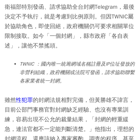
衛福部特別發函、請求協助全台封網Telegram，最後
決定不予執行，就是考慮到比例原則。但因TWNIC屬
於協助角色，即使回絕，政府機關仍可要求相關單位
限制接取。如今「一個封網」，縣市政府「各自表
述」，讓他不禁搖頭。
TWNIC ：國內唯一統籌網域名稱註冊及IP位址發放的
非營利組織，政府機關或法院可發函，請求協助聯繫
各家業者統一封網。
雖然
性犯罪
的封網法規相對完備，但黃勝雄不諱言，
目前公部門事務官對封網缺乏經驗、也沒有專業訓
練，容易出現不公允的裁量結果，「封網的輕重緩
急，連法官都不一定能判斷清楚。」他指出，理想的
封網流程，還應該納入專家審酌、調查的程序，甚至