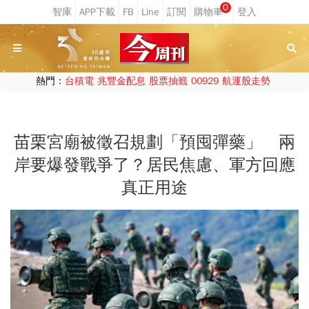
0
熱門：
台積電
兆豐金配息
股票抽籤
00929
航運股走勢
苗栗宮廟被徵召規劃「預囤彈藥」 兩
岸要爆發戰爭了？居民焦慮、軍方回應
真正用途