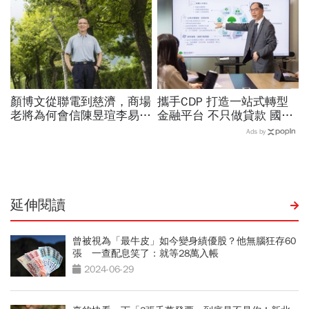
應了
顏博文從聯電到慈濟，商場
攜手CDP 打造一站式轉型
老將為何會信陳昱瑄李易
金融平台 不只做貸款 國泰
儒、豪給10億？慈濟發
世華化身減碳顧問
Ads by
聲：將捍衛信眾捐款、蔡英
文也說話
延伸閱讀
曾被視為「最牛皮」如今變身績優股？他無腦狂存60
張 一查配息笑了：就等28萬入帳
2024-06-29