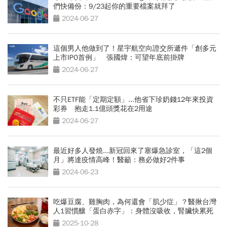
們快備份：9/23起你的重要檔案就拜了
2024-06-27
這個男人他做到了！星宇航空向證交所遞件「創多元
上市IPO首例」 張國煒：可望年底前掛牌
2024-06-27
不只ETF能「定期定額」...他省下珍奶錢12年來投資
彩券 抱走1.1億頭獎花在2用途
2024-06-27
最近好多人發燒...新冠回來了塞爆急診室，「這2個
月」將達疫情高峰！醫籲：務必做好2件事
2024-06-23
吃爆豆腐、雞胸肉，為何還會「肌少症」？醫揪台灣
人1習慣釀「蛋白赤字」：身體沒吸收，腎臟快累死
2025-10-28