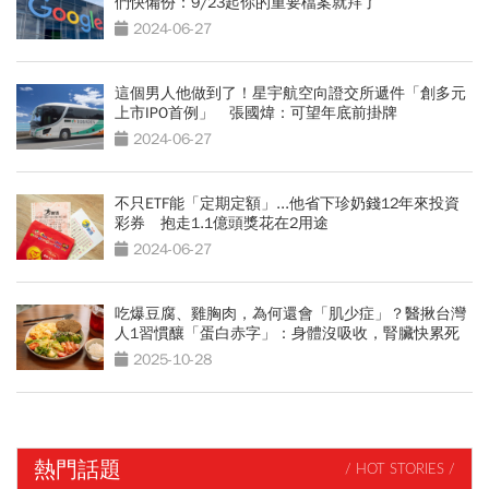
們快備份：9/23起你的重要檔案就拜了
2024-06-27
這個男人他做到了！星宇航空向證交所遞件「創多元
上市IPO首例」 張國煒：可望年底前掛牌
2024-06-27
不只ETF能「定期定額」...他省下珍奶錢12年來投資
彩券 抱走1.1億頭獎花在2用途
2024-06-27
吃爆豆腐、雞胸肉，為何還會「肌少症」？醫揪台灣
人1習慣釀「蛋白赤字」：身體沒吸收，腎臟快累死
2025-10-28
熱門話題
/ HOT STORIES /