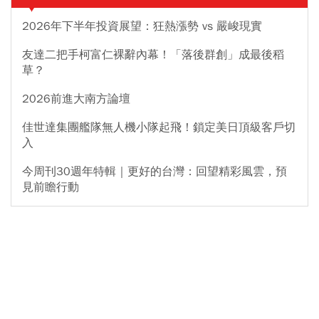
2026年下半年投資展望：狂熱漲勢 vs 嚴峻現實
友達二把手柯富仁裸辭內幕！「落後群創」成最後稻
草？
2026前進大南方論壇
佳世達集團艦隊無人機小隊起飛！鎖定美日頂級客戶切
入
今周刊30週年特輯｜更好的台灣：回望精彩風雲，預
見前瞻行動