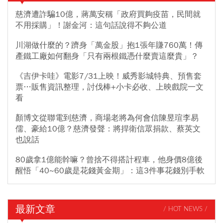
慈濟遭詐騙10億，蔣萬安稱「政府買夠疫苗，民間就
不用採購」！謝金河：這句話說得不夠公道
川湖做什麼的？躋身「萬金股」抱1張年賺760萬！傳
產鐵工廠如何翻身「只有兩根鐵憑什麼賣這麼貴」？
《吉伊卡哇》電影7/31上映！威秀影城特典、預售套
票…販售資訊整理，討伐棒+小卡必收、上映戲院一文
看
顏博文從聯電到慈濟，商場老將為何會信陳昱瑄李易
儒、豪給10億？慈濟發聲：將捍衛信眾捐款、蔡英文
也說話
80歲拿1億能幹嘛？曾捨不得搭計程車，他身價8億後
醒悟「40~60歲是花錢黃金期」：這3件事花錢別手軟
最新文章
/ HOT NEWS /