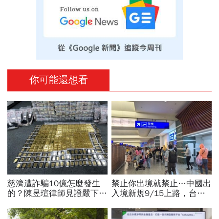
你可能還想看
慈濟遭詐騙10億怎麼發生
禁止你出境就禁止…中國出
的？陳昱瑄律師見證嚴下跪
入境新規9/15上路，台灣
博信任！豪宅藏158公斤黃
人小心「有去無回」？4種
金，洗錢手法曝光…慈濟回
職業特別注意：前例在這