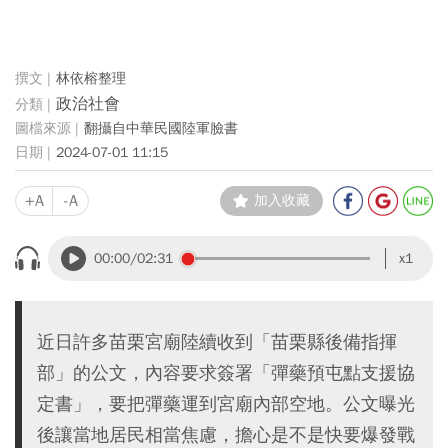
林依榕整理
政治社會
翻攝自中華民國陸軍臉書
2024-07-01 11:15
+A
-A
加入收藏
00:00
/02:31
x1
近日許多苗栗宮廟陸續收到「苗栗縣後備指揮
部」的公文，內容要求簽署「彈藥預屯點支援協
定書」，要把彈藥運到宮廟內部空地。公文曝光
後讓當地居民相當焦慮，擔心是不是快要爆發戰