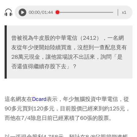
00:00
/01:44
x1
曾被視為牛皮股的中華電信（2412），一名網
友從年少便開始陸續買進，沒想到一查配息竟有
28萬元現金，讓他當場說不出話來，詢問「是
否還值得繼續存股下去」？
這名網友在
Dcard
表示，年少無腦投資中華電信，從
90多元買到120多元，目前股價已經來到約125元，
而他在7/4除息日前已經累積了60張的股票。
以一張現金股利4.758元，預計在8/8父親節能進帳