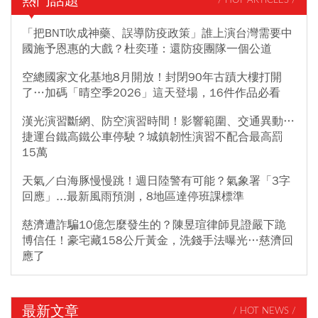
熱門話題
/ HOT ARTICLES /
「把BNT吹成神藥、誤導防疫政策」誰上演台灣需要中
國施予恩惠的大戲？杜奕瑾：還防疫團隊一個公道
空總國家文化基地8月開放！封閉90年古蹟大樓打開
了…加碼「晴空季2026」這天登場，16件作品必看
漢光演習斷網、防空演習時間！影響範圍、交通異動…
捷運台鐵高鐵公車停駛？城鎮韌性演習不配合最高罰
15萬
天氣／白海豚慢慢跳！週日陸警有可能？氣象署「3字
回應」...最新風雨預測，8地區達停班課標準
慈濟遭詐騙10億怎麼發生的？陳昱瑄律師見證嚴下跪
博信任！豪宅藏158公斤黃金，洗錢手法曝光…慈濟回
應了
最新文章
/ HOT NEWS /