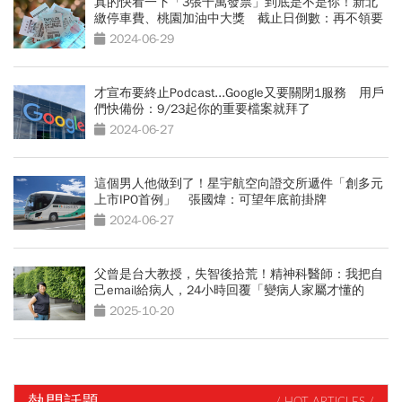
真的快看一下「3張千萬發票」到底是不是你！新北
繳停車費、桃園加油中大獎 截止日倒數：再不領要
充公了
2024-06-29
才宣布要終止Podcast...Google又要關閉1服務 用戶
們快備份：9/23起你的重要檔案就拜了
2024-06-27
這個男人他做到了！星宇航空向證交所遞件「創多元
上市IPO首例」 張國煒：可望年底前掛牌
2024-06-27
父曾是台大教授，失智後拾荒！精神科醫師：我把自
己email給病人，24小時回覆「變病人家屬才懂的
事」
2025-10-20