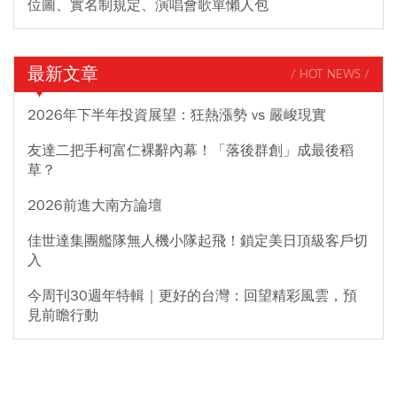
位圖、實名制規定、演唱會歌單懶人包
最新文章
/ HOT NEWS /
2026年下半年投資展望：狂熱漲勢 vs 嚴峻現實
友達二把手柯富仁裸辭內幕！「落後群創」成最後稻
草？
2026前進大南方論壇
佳世達集團艦隊無人機小隊起飛！鎖定美日頂級客戶切
入
今周刊30週年特輯｜更好的台灣：回望精彩風雲，預
見前瞻行動