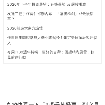
2026年下半年投資展望：狂熱漲勢 vs 嚴峻現實
友達二把手柯富仁裸辭內幕！「落後群創」成最後稻
草？
2026前進大南方論壇
佳世達集團艦隊無人機小隊起飛！鎖定美日頂級客戶切
入
今周刊30週年特輯｜更好的台灣：回望精彩風雲，預
見前瞻行動
真的快看一下「3張千萬發票」到底是