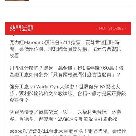
熱門話題
/ HOT STORIES /
魔力紅Maroon 5演唱會8/11搶票！高雄世運開唱時
間、票價座位圖、理想國會員優先購、拓元售票資訊一
次看
川湖做什麼的？躋身「萬金股」抱1張年賺760萬！傳
產鐵工廠如何翻身「只有兩根鐵憑什麼賣這麼貴」？
健身工廠 vs World Gym大解密！世界健身-KY營收大
勝，獲利卻輸給柏文？教練課、會籍…誰才是真正賺錢
金雞母？
父親節優惠／麥當勞買一送一、六福村免費玩！必勝
客、肯德基、遊樂園…29家速食餐飲飯店好康必收
aespa演唱會8/11台北大巨蛋登場！開唱時間、票價座