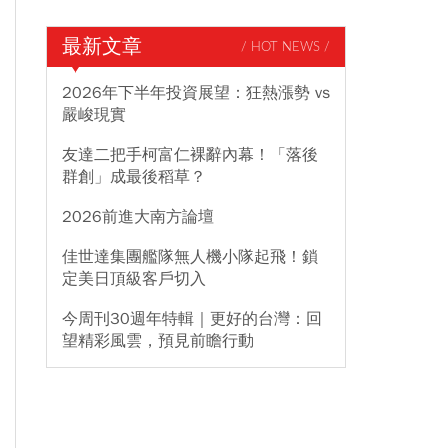
最新文章
/ HOT NEWS /
2026年下半年投資展望：狂熱漲勢 vs
嚴峻現實
友達二把手柯富仁裸辭內幕！「落後
群創」成最後稻草？
2026前進大南方論壇
佳世達集團艦隊無人機小隊起飛！鎖
定美日頂級客戶切入
今周刊30週年特輯｜更好的台灣：回
望精彩風雲，預見前瞻行動