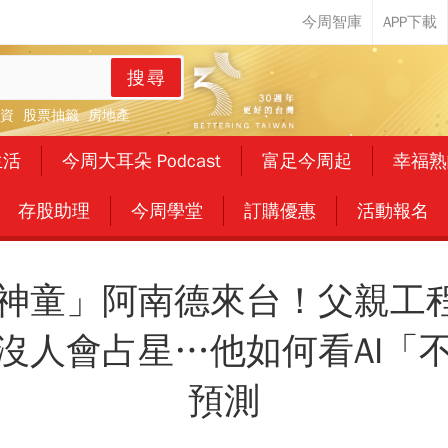
搜尋
資
股票抽籤
房地產
生活
今周大耳朵 Podcast
富足今周起
幸福熟
存股助理
今周學堂
訂購優惠
活動報名
度神童」阿南德來台！父親工
沒人會占星…他如何看AI「
預測