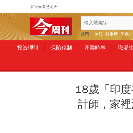
在今天看見明天
熱門：
美股
行事曆
勞保年
投資理財
保險稅制
產業時事
職場
18歲「印
計師，家裡