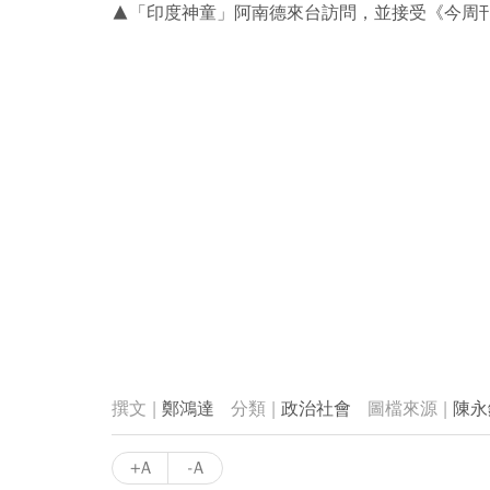
▲「印度神童」阿南德來台訪問，並接受《今周
鄭鴻達
政治社會
陳永
+A
-A