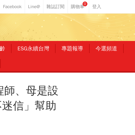
0
齡
ESG永續台灣
專題報導
今選頻道
程師、母是設
不迷信」幫助