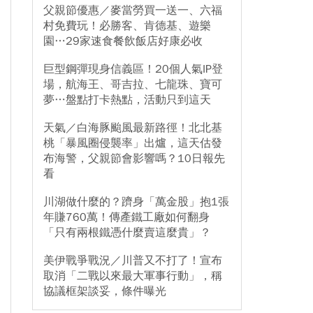
父親節優惠／麥當勞買一送一、六福
村免費玩！必勝客、肯德基、遊樂
園…29家速食餐飲飯店好康必收
巨型鋼彈現身信義區！20個人氣IP登
場，航海王、哥吉拉、七龍珠、寶可
夢…盤點打卡熱點，活動只到這天
天氣／白海豚颱風最新路徑！北北基
桃「暴風圈侵襲率」出爐，這天估發
布海警，父親節會影響嗎？10日報先
看
川湖做什麼的？躋身「萬金股」抱1張
年賺760萬！傳產鐵工廠如何翻身
「只有兩根鐵憑什麼賣這麼貴」？
美伊戰爭戰況／川普又不打了！宣布
取消「二戰以來最大軍事行動」，稱
協議框架談妥，條件曝光