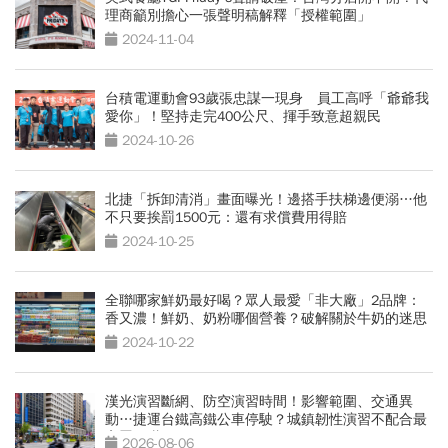
理商籲別擔心一張聲明稿解釋「授權範圍」
2024-11-04
台積電運動會93歲張忠謀一現身 員工高呼「爺爺我
愛你」！堅持走完400公尺、揮手致意超親民
2024-10-26
北捷「拆卸清消」畫面曝光！邊搭手扶梯邊便溺…他
不只要挨罰1500元：還有求償費用得賠
2024-10-25
全聯哪家鮮奶最好喝？眾人最愛「非大廠」2品牌：
香又濃！鮮奶、奶粉哪個營養？破解關於牛奶的迷思
2024-10-22
漢光演習斷網、防空演習時間！影響範圍、交通異
動…捷運台鐵高鐵公車停駛？城鎮韌性演習不配合最
高罰15萬
2026-08-06