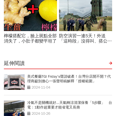
延伸閱讀
美式餐廳TGI Friday's聲請破產！台灣分店開不開？代
理商籲別擔心一張聲明稿解釋「授權範圍」
2024-11-04
冷氣不是關機就好...天氣轉涼清潔保養「5步驟」 台
電：1動作超重要才能省電又長壽
2024-10-26