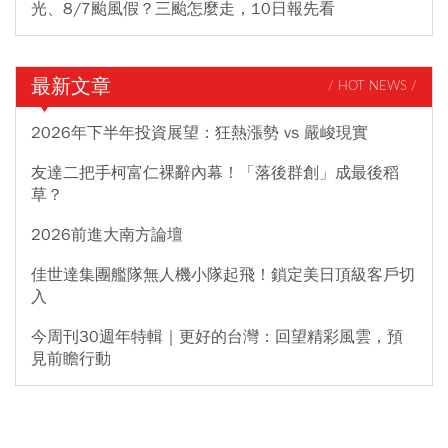
光、8/7颱風假？三颱怎麼走，10日報先看
最新文章
/ HOT NEWS /
2026年下半年投資展望：狂熱漲勢 vs 嚴峻現實
友達二把手柯富仁裸辭內幕！「落後群創」成最後稻
草？
2026前進大南方論壇
佳世達集團艦隊無人機小隊起飛！鎖定美日頂級客戶切
入
今周刊30週年特輯｜更好的台灣：回望精彩風雲，預
見前瞻行動