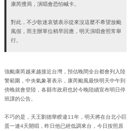
康芮攪局，演唱會恐怕喊卡。
對此，不少歌迷哀號表示從來沒這麼不希望放颱
風假，而主辦單位稍早回應，明天演唱會照常舉
行。
強颱康芮越來越接近台灣，預估晚間全台都會列入陸
警範圍，中央氣象署表示，康芮颱風最快明天中午到
傍晚就會登陸，各縣市政府也於今晚陸續宣布明日停
班課的公告。
不巧的是，天王劉德華睽違11年，明天將在台北小巨
蛋一連4天開唱，昨日他已經低調來台，今日按照原