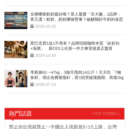
全聯哪家鮮奶最好喝？眾人最愛「非大廠」2品牌：
香又濃！鮮奶、奶粉哪個營養？破解關於牛奶的迷思
2024-10-22
星巴克買1送1不再有？品牌回歸咖啡本質「砍折扣
+漲價」 新CEO上任第一件大事背後真正盤算
2024-10-16
準新娘61→47kg，3個月甩肉14公斤！天天吃「7種
食材」堪比免費瘦瘦針，搭1招突破撞牆期、再瘦2kg
2026-07-14
熱門話題
/ HOT STORIES /
禁止你出境就禁止…中國出入境新規9/15上路，台灣