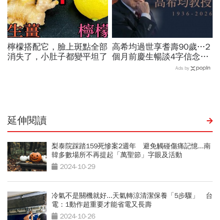
檸檬搭配它，臉上斑點全部
高希均過世享耆壽90歲…2
消失了，小肚子都變平坦了
個月前慶生暢談4字信念，
回憶錄給讀者忠告：自求多
Ads by
福、一切靠自己爭氣
延伸閱讀
梨泰院踩踏159死慘案2週年 避免觸碰傷痛記憶...南
韓多數場所不再提起「萬聖節」字眼及活動
2024-10-29
冷氣不是關機就好...天氣轉涼清潔保養「5步驟」 台
電：1動作超重要才能省電又長壽
2024-10-26