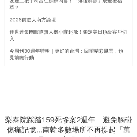
友達二把手柯富仁裸辭內幕！「落後群創」成最後稻
草？
2026前進大南方論壇
佳世達集團艦隊無人機小隊起飛！鎖定美日頂級客戶切
入
今周刊30週年特輯｜更好的台灣：回望精彩風雲，預
見前瞻行動
梨泰院踩踏159死慘案2週年 避免觸碰
傷痛記憶...南韓多數場所不再提起「萬