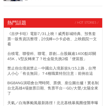
熱門話題
/ HOT STORIES /
《吉伊卡哇》電影7/31上映！威秀影城特典、預售套
票…販售資訊整理，討伐棒+小卡必收、上映戲院一文
看
台積電、聯發科、聯電、群創...台股飆逾1400點叩關
45K，V型反轉來了？杜金龍先挑2檔「便當股」
禁止你出境就禁止…中國出入境新規9/15上路，台灣
人小心「有去無回」？4種職業特別注意：前例在這
BIGBANG演唱會台灣時間、票價、座位圖出爐！實名制
台北高雄4場搶票日期、售票平台…GD/大聲/太陽全來
了
天氣／白海豚颱風最新路徑！北北基桃暴風圈侵襲率曝