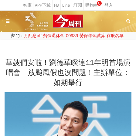
0
熱門：
月配息etf
勞保退休金
00939
勞保年金試算
存股名單
華嫂們安啦！劉德華睽違11年明首場演
唱會 放颱風假也沒問題！主辦單位：
如期舉行