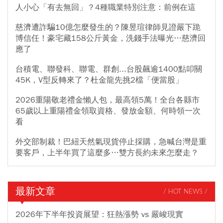
人小心「有去無回」？4種職業特別注意：前例在這
慈濟遭詐騙10億怎麼發生的？陳昱瑄律師見證嚴下跪
博信任！豪宅藏158公斤黃金，洗錢手法曝光…慈濟回
應了
台積電、聯發科、聯電、群創...台股飆逾1400點叩關
45K，V型反轉來了？杜金龍先挑2檔「便當股」
2026重陽敬老禮金懶人包，最高領5萬！全台各縣市
65歲以上重陽禮金領取資格、發放金額、何時領一次
看
外交部制裁！巴紐天然氣現貨停止採購，急喊台灣是重
要客戶，上半年買了這麼多…雙方長約未來怎麼走？
最新文章
/ HOT NEWS /
2026年下半年投資展望：狂熱漲勢 vs 嚴峻現實