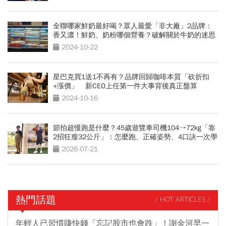
全聯哪家鮮奶最好喝？眾人最愛「非大廠」2品牌：
香又濃！鮮奶、奶粉哪個營養？破解關於牛奶的迷思
2024-10-22
星巴克買1送1不再有？品牌回歸咖啡本質「砍折扣
+漲價」 新CEO上任第一件大事背後真正盤算
2024-10-16
節拍超慢跑是什麼？45歲遊覽車司機104→72kg「靠
2招狂瘦32公斤」：怎麼跑、正確姿勢、4口訣一次學
會
2026-07-21
熱門話題
/ HOT ARTICLES /
年輕人已習慣賺快錢「忘記股市也會跌」！謝金河早一