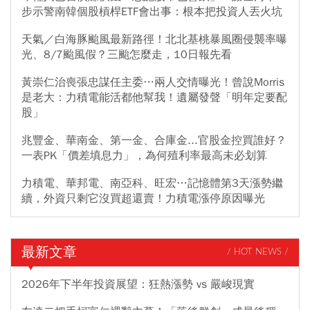
步示警南韓個股槓桿ETF會出事：根本把投資人丟火坑
天氣／白海豚颱風最新路徑！北北基桃暴風圈侵襲率曝
光、8/7颱風假？三颱怎麼走，10日報先看
黃崇仁治喪張忠謀任主委…兩人交情曝光！曾說Morris
是老大：力積電能活都他幫我！遺屬發聲「明年定要配
股」
兆豐金、華南金、第一金、合庫金...官股金控買誰好？
一表PK「價差填息力」，為何殖利率最高未必划算
力積電、華邦電、南亞科、旺宏…記憶體第3天漲勢繼
續，外資只剩它沒買超還賣！力積電漲停原因曝光
最新文章
/ HOT NEWS /
2026年下半年投資展望：狂熱漲勢 vs 嚴峻現實