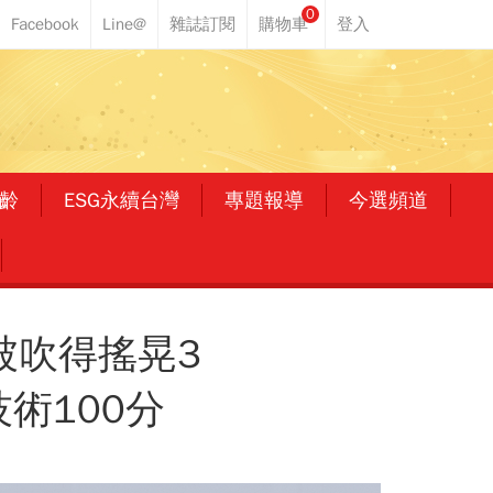
0
齡
ESG永續台灣
專題報導
今選頻道
被吹得搖晃3
術100分