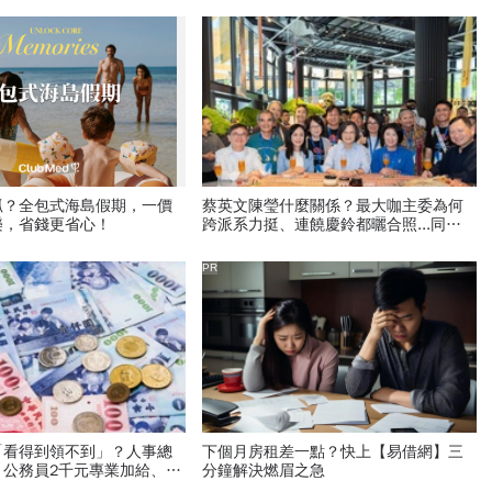
抓？全包式海島假期，一價
蔡英文陳瑩什麼關係？最大咖主委為何
樂，省錢更省心！
跨派系力挺、連饒慶鈴都曬合照...同場
背後藏政壇合作內幕？
PR
「看得到領不到」？人事總
下個月房租差一點？快上【易借網】三
，公務員2千元專業加給、加
分鐘解決燃眉之急
上路？