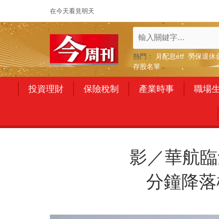
在今天看見明天
熱門：
月配息etf
勞保退休
存股名單
投資理財
保險稅制
產業時事
職場
影／華航臨
分鐘降落