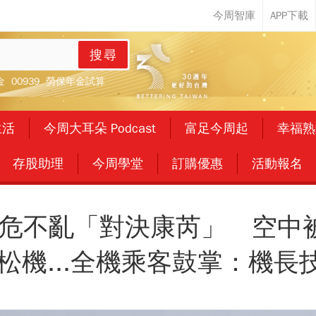
搜尋
金
00939
勞保年金試算
生活
今周大耳朵 Podcast
富足今周起
幸福熟
存股助理
今周學堂
訂購優惠
活動報名
危不亂「對決康芮」 空中
松機...全機乘客鼓掌：機長技