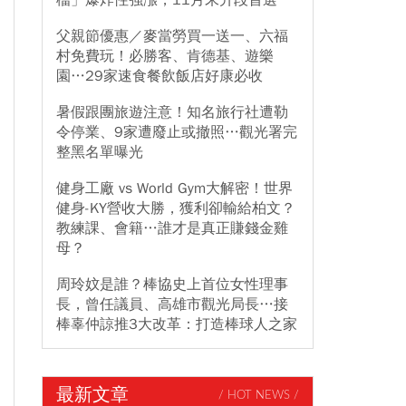
檔」爆炸性強漲，11月末升段首選
父親節優惠／麥當勞買一送一、六福
村免費玩！必勝客、肯德基、遊樂
園…29家速食餐飲飯店好康必收
暑假跟團旅遊注意！知名旅行社遭勒
令停業、9家遭廢止或撤照…觀光署完
整黑名單曝光
健身工廠 vs World Gym大解密！世界
健身-KY營收大勝，獲利卻輸給柏文？
教練課、會籍…誰才是真正賺錢金雞
母？
周玲妏是誰？棒協史上首位女性理事
長，曾任議員、高雄市觀光局長…接
棒辜仲諒推3大改革：打造棒球人之家
最新文章
/ HOT NEWS /