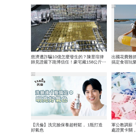
PR
慈濟遭詐騙10億怎麼發生的？陳昱瑄律
出國花費難
師見證嚴下跪博信任！豪宅藏158公斤黃
搞定食宿玩
金，洗錢手法曝光…慈濟回應了
PR
【汎倫】洗完臉保養超輕鬆， 1瓶打造
軍公教調薪
好氣色
處證實卡關
薪4%能如期