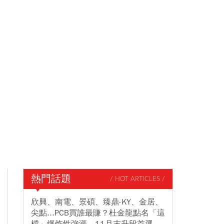
熱門話題
/ HOT ARTICLES /
欣興、南電、景碩、臻鼎-KY、金居、
尖點...PCB買誰最賺？杜金龍點名「這