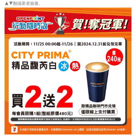
▲▼翻攝業者臉書。