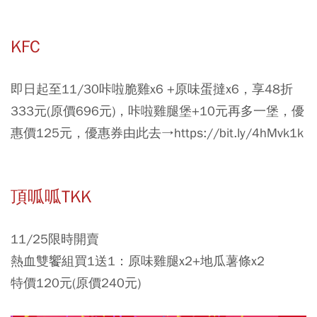
KFC
即日起至11/30咔啦脆雞x6 +原味蛋撻x6，享48折
333元(原價696元)，咔啦雞腿堡+10元再多一堡，優
惠價125元，優惠券由此去→https://bit.ly/4hMvk1k
頂呱呱TKK
11/25限時開賣
熱血雙饗組買1送1：原味雞腿x2+地瓜薯條x2
特價120元(原價240元)