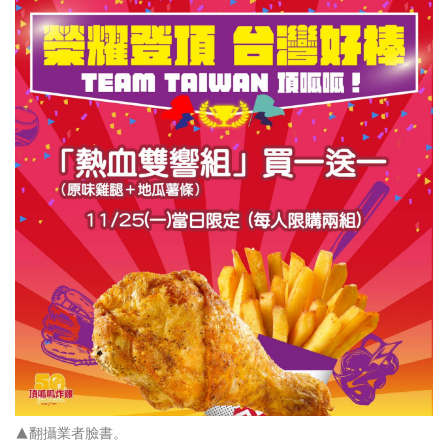
▲
翻攝業者臉書。