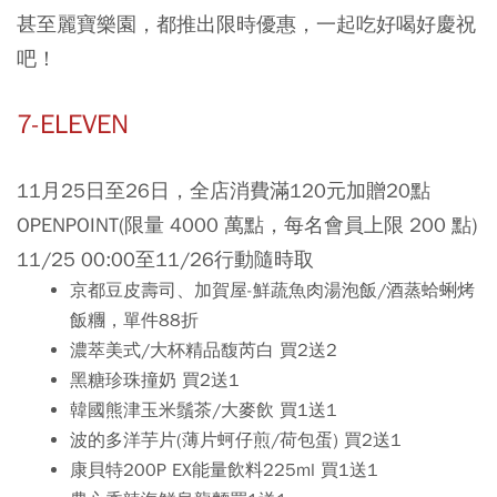
甚至麗寶樂園，都推出限時優惠，一起吃好喝好慶祝
吧！
7-ELEVEN
11月25日至26日，全店消費滿120元加贈20點
OPENPOINT(限量 4000 萬點，每名會員上限 200 點)
11/25 00:00至11/26行動隨時取
京都豆皮壽司、加賀屋-鮮蔬魚肉湯泡飯/酒蒸蛤蜊烤
飯糰，單件88折
濃萃美式/大杯精品馥芮白 買2送2
黑糖珍珠撞奶 買2送1
韓國熊津玉米鬚茶/大麥飲 買1送1
波的多洋芋片(薄片蚵仔煎/荷包蛋) 買2送1
康貝特200P EX能量飲料225ml 買1送1