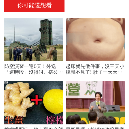
你可能還想看
PR
防空演習一連5天！外送
起床就先做件事，沒三天小
「這時段」沒得叫、搭公車
腹就不見了! 肚子一天天變
有影響？漢光演習各縣市管
小！
制方式、斷網時間…違者罰
PR
15萬