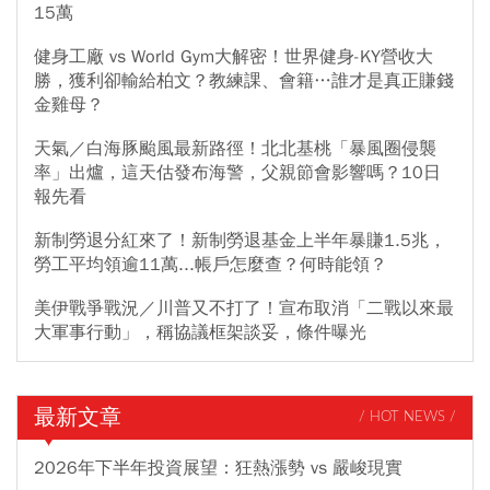
15萬
健身工廠 vs World Gym大解密！世界健身-KY營收大
勝，獲利卻輸給柏文？教練課、會籍…誰才是真正賺錢
金雞母？
天氣／白海豚颱風最新路徑！北北基桃「暴風圈侵襲
率」出爐，這天估發布海警，父親節會影響嗎？10日
報先看
新制勞退分紅來了！新制勞退基金上半年暴賺1.5兆，
勞工平均領逾11萬...帳戶怎麼查？何時能領？
美伊戰爭戰況／川普又不打了！宣布取消「二戰以來最
大軍事行動」，稱協議框架談妥，條件曝光
最新文章
/ HOT NEWS /
2026年下半年投資展望：狂熱漲勢 vs 嚴峻現實