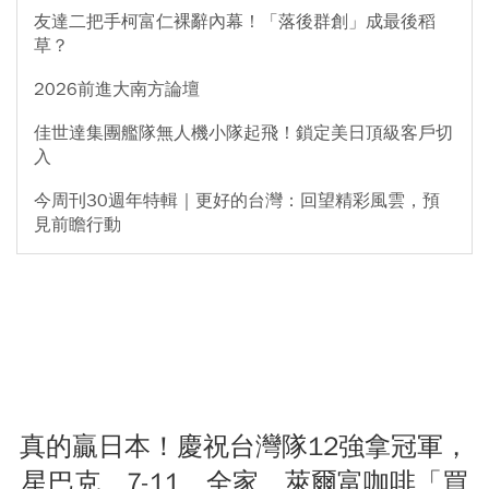
友達二把手柯富仁裸辭內幕！「落後群創」成最後稻
草？
2026前進大南方論壇
佳世達集團艦隊無人機小隊起飛！鎖定美日頂級客戶切
入
今周刊30週年特輯｜更好的台灣：回望精彩風雲，預
見前瞻行動
真的贏日本！慶祝台灣隊12強拿冠軍，
星巴克、7-11、全家、萊爾富咖啡「買