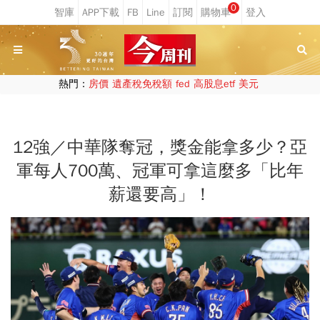
0
熱門：
房價
遺產稅免稅額
fed
高股息etf
美元
12強／中華隊奪冠，獎金能拿多少？亞
軍每人700萬、冠軍可拿這麼多「比年
薪還要高」！