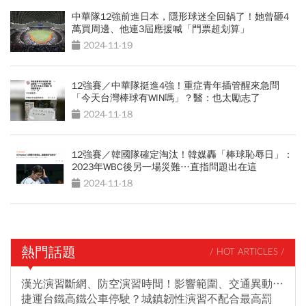
中華隊12強前進日本，隱形球迷全回鍋了！她曾砸4
萬買周邊、他連3屆應援喊「門票超划算」
2024-11-19
12強賽／中華隊挺進4強！重症青年插管醒來急問
「今天台灣棒球有WIN嗎」？醫：也太勵志了
2024-11-18
12強賽／韓國隊確定淘汰！韓媒轟「棒球恥辱日」：
2023年WBC後另一場災難…直指問題出在這
2024-11-18
熱門話題
/ HOT ARTICLES /
漢光演習斷網、防空演習時間！影響範圍、交通異動…
捷運台鐵高鐵公車停駛？城鎮韌性演習不配合最高罰