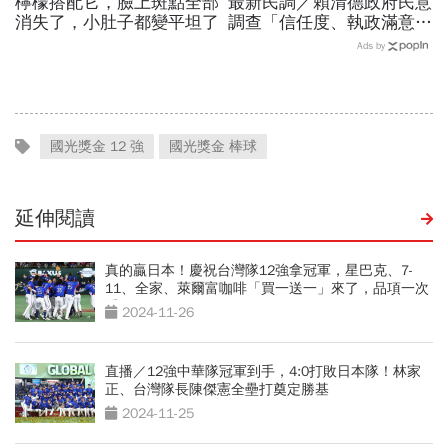
檸檬搭配它，臉上斑點全部
最新民調／賴清德政府民意
消失了，小肚子都變平坦了
調查「信任度、執政滿意
度」雙升，不滿意比率下
Ads by
降…中央表現牽動縣市長選
戰！
國光獎金 12 強
國光獎金 棒球
延伸閱讀
真的贏日本！慶祝台灣隊12強拿冠軍，星巴克、7-
11、全家、萊爾富咖啡「買一送一」來了，品項一次
看
2024-11-26
直播／12強中華隊冠軍到手，4:0打敗日本隊！林家
正、台灣隊長陳傑憲全壘打奠定勝基
2024-11-25