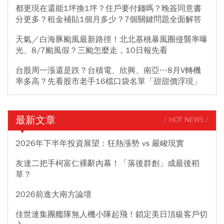
都更現在還能1坪換1坪？住戶要付錢嗎？晚簽同意書
分更多？租金補貼1個月多少？7個關鍵問題全面解答
天氣／白海豚颱風最新路徑！北北基桃暴風圈侵襲率曝
光、8/7颱風假？三颱怎麼走，10日報先看
台股周一漲還是跌？台積電、欣興、南亞…8月V轉機
率多高？先看股市老手16檔口袋名單「甜甜價浮現」
最新文章
/ HOT NEWS /
2026年下半年投資展望：狂熱漲勢 vs 嚴峻現實
友達二把手柯富仁裸辭內幕！「落後群創」成最後稻
草？
2026前進大南方論壇
佳世達集團艦隊無人機小隊起飛！鎖定美日頂級客戶切