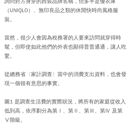
詢問對方身穿的西裝品牌名稱，但多半是優衣庫
（UNIQLO）、無印良品之類的休閒快時尚風格服
裝。
當然，很少人會因為稅務署的人要來訪問就穿得時
髦，但即使如此他們的外表也顯得普普通通，讓人吃
驚。
從總務省〈家計調查〉當中的消費支出資料，也會發
現一個很有意思的事實。
圖1 是調查生活費的實際狀況，將所有的家庭從收入
低到高，依序劃分為第Ⅰ、第Ⅱ、第Ⅲ、第Ⅳ 及第
Ⅴ階級。