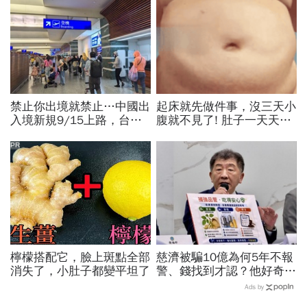
禁止你出境就禁止…中國出
起床就先做件事，沒三天小
入境新規9/15上路，台灣
腹就不見了! 肚子一天天變
人小心「有去無回」？4種
小！
職業特別注意：前例在這
PR
檸檬搭配它，臉上斑點全部
慈濟被騙10億為何5年不報
消失了，小肚子都變平坦了
警、錢找到才認？他好奇：
當年財報怎麼編…陳時中背
Ads by
「擋疫苗」黑鍋只求1件事