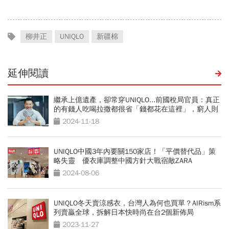
柳井正
UNIQLO
新疆棉
延伸閱讀
繼承上億遺產，卻常穿UNIQLO...前國稅局官員：真正
的有錢人吃喝拉撒都很省「錢都花在這裡」，窮人則
恰恰相反
2024-11-18
UNIQLO中國3年內要關150家店！「平價替代品」策
略失靈 優衣庫調整中國方針大戰宿敵ZARA
2024-08-06
UNIQLO冬天賣涼感衣，台灣人為何也買單？AIRism系
列賣贏全球，拆解日本快時尚在台2個新佈局
2023-11-27