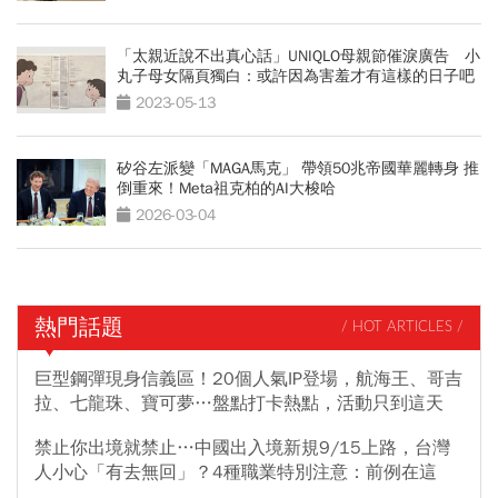
「太親近說不出真心話」UNIQLO母親節催淚廣告 小
丸子母女隔頁獨白：或許因為害羞才有這樣的日子吧
2023-05-13
矽谷左派變「MAGA馬克」 帶領50兆帝國華麗轉身 推
倒重來！Meta祖克柏的AI大梭哈
2026-03-04
熱門話題
/ HOT ARTICLES /
巨型鋼彈現身信義區！20個人氣IP登場，航海王、哥吉
拉、七龍珠、寶可夢…盤點打卡熱點，活動只到這天
禁止你出境就禁止…中國出入境新規9/15上路，台灣
人小心「有去無回」？4種職業特別注意：前例在這