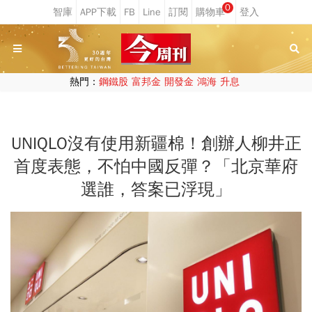
0
熱門：
鋼鐵股
富邦金
開發金
鴻海
升息
UNIQLO沒有使用新疆棉！創辦人柳井正
首度表態，不怕中國反彈？「北京華府
選誰，答案已浮現」