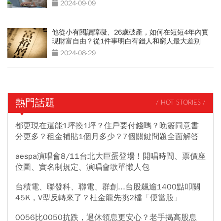
身破億資產
2024-09-09
他從小有閱讀障礙、26歲破產，如何在短短4年內實
現財富自由？從1件事明白有錢人和窮人最大差別
2024-08-29
熱門話題
/ HOT STORIES /
都更現在還能1坪換1坪？住戶要付錢嗎？晚簽同意書
分更多？租金補貼1個月多少？7個關鍵問題全面解答
aespa演唱會8/11台北大巨蛋登場！開唱時間、票價座
位圖、實名制規定、演唱會歌單懶人包
台積電、聯發科、聯電、群創...台股飆逾1400點叩關
45K，V型反轉來了？杜金龍先挑2檔「便當股」
0056比0050抗跌，退休領息更安心？老手揭高股息