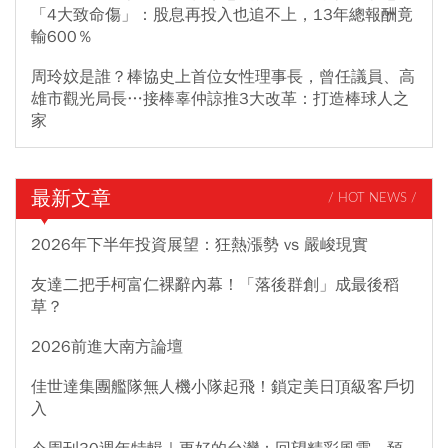
「4大致命傷」：股息再投入也追不上，13年總報酬竟
輸600％
周玲妏是誰？棒協史上首位女性理事長，曾任議員、高
雄市觀光局長…接棒辜仲諒推3大改革：打造棒球人之
家
最新文章
/ HOT NEWS /
2026年下半年投資展望：狂熱漲勢 vs 嚴峻現實
友達二把手柯富仁裸辭內幕！「落後群創」成最後稻
草？
2026前進大南方論壇
佳世達集團艦隊無人機小隊起飛！鎖定美日頂級客戶切
入