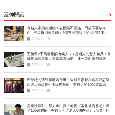
延伸閱讀
有錢人家的共通點！衣櫃絕不塞滿、門後不要放東
西...三星御用規劃師：3個整理秘訣「招財招好運」
2024-11-18
死後留2千萬遺產的有錢人 VS 普通人的驚人差異！前
國稅局官員揭：富豪真實面貌「連一張面紙都省著
用」
2024-11-05
巴菲特的西裝裡藏著什麼？全球富豪都在這家店訂製
西裝...她參觀生產線後領悟「有錢人的10個致富思
維」
2024-11-05
房產沒買對，努力全白費！他把《富爸爸窮爸爸》看
了100遍體悟「有錢人和普通人5個差別」，從0元翻