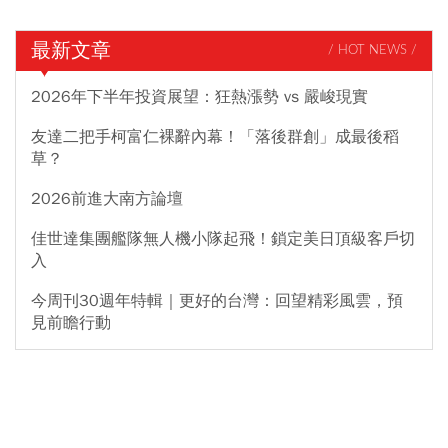
最新文章
/ HOT NEWS /
2026年下半年投資展望：狂熱漲勢 vs 嚴峻現實
友達二把手柯富仁裸辭內幕！「落後群創」成最後稻
草？
2026前進大南方論壇
佳世達集團艦隊無人機小隊起飛！鎖定美日頂級客戶切
入
今周刊30週年特輯｜更好的台灣：回望精彩風雲，預
見前瞻行動