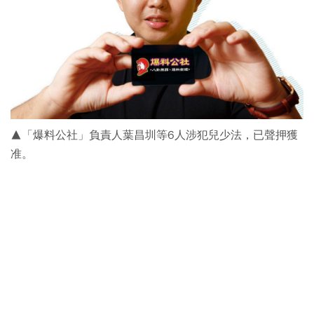
▲「爆料公社」負責人葉昌圳等6人涉犯兒少法，已聲押獲
准。