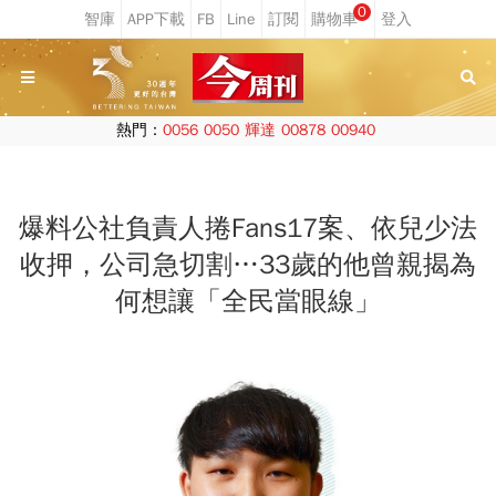
0
熱門：
0056
0050
輝達
00878
00940
爆料公社負責人捲Fans17案、依兒少法
收押，公司急切割…33歲的他曾親揭為
何想讓「全民當眼線」