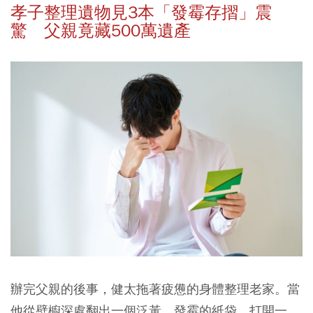
孝子整理遺物見3本「發霉存摺」震
驚 父親竟藏500萬遺產
辦完父親的後事，健太拖著疲憊的身體整理老家。
當
他從壁櫥深處翻出一個泛黃、發霉的紙袋，打開一