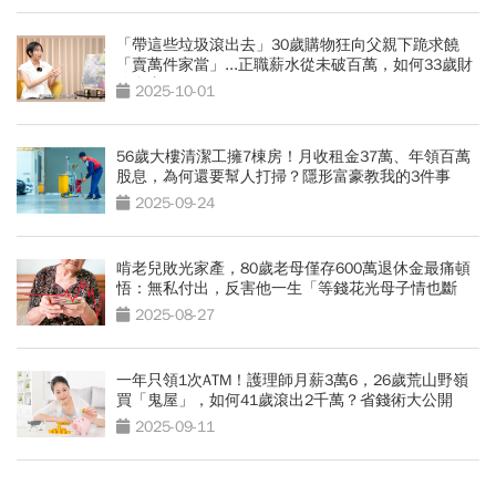
「帶這些垃圾滾出去」30歲購物狂向父親下跪求饒
「賣萬件家當」...正職薪水從未破百萬，如何33歲財
務自由？
2025-10-01
56歲大樓清潔工擁7棟房！月收租金37萬、年領百萬
股息，為何還要幫人打掃？隱形富豪教我的3件事
2025-09-24
啃老兒敗光家產，80歲老母僅存600萬退休金最痛頓
悟：無私付出，反害他一生「等錢花光母子情也斷
了」
2025-08-27
一年只領1次ATM！護理師月薪3萬6，26歲荒山野嶺
買「鬼屋」，如何41歲滾出2千萬？省錢術大公開
2025-09-11