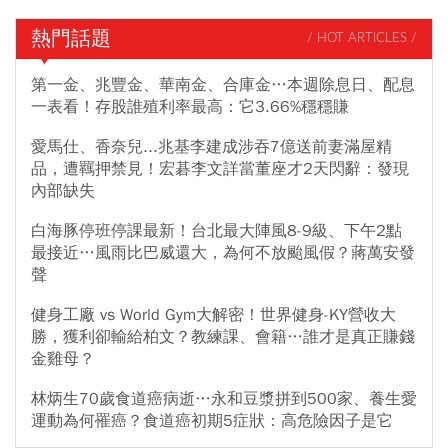
熱門話題
/ HOT ARTICLES /
第一金、兆豐金、華南金、合庫金…本週除息日、配息
一表看！存股誰殖利率最高：它3.66%穩穩賺
愛馬仕、香奈兒...兆基李建成涉吞7億送前妻滿屋精
品，遭羈押禁見！宏碁李文詳當董座才2天閃辭：發現
內部缺失
白海豚停班停課最新！台北最大陣風8-9級、下午2點
最接近…風雨比巴威還大，為何不放颱風假？蔣萬安發
聲
健身工廠 vs World Gym大解密！世界健身-KY營收大
勝，獲利卻輸給柏文？教練課、會籍…誰才是真正賺錢
金雞母？
林炳生70歲食道癌病逝…永和豆漿拼到500家、養生愛
運動為何罹癌？食道癌初期5症狀：高危險因子是它