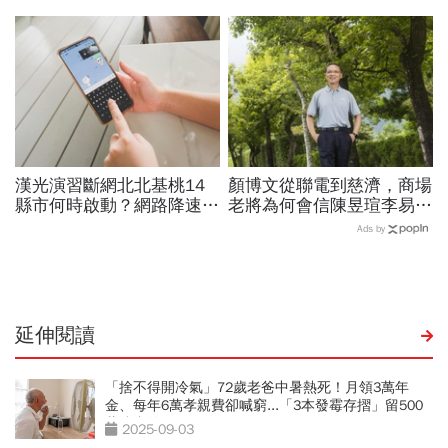
當年財報怎麼編…陳時中背
回憶錄給讀者忠告：自求多
「擋疫苗」黑鍋只求1件事
福、一切靠自己爭氣
漢光演習斷網北北基桃14
顏博文從聯電到慈濟，商場
縣市何時啟動？網路降速股
老將為何會信陳昱瑄李易
市下單、傳訊息怎辦？影響
儒、豪給10億？慈濟發
Ads by
範圍時間…城鎮韌性演習懶
聲：將捍衛信眾捐款、蔡英
人包
文也說話
延伸閱讀
「捨不得開冷氣」72歲老爸中暑熱死！月領3萬年
金、每年6萬孝親費卻喊窮...「3本發霉存摺」留500
萬遺產啟示
2025-09-03