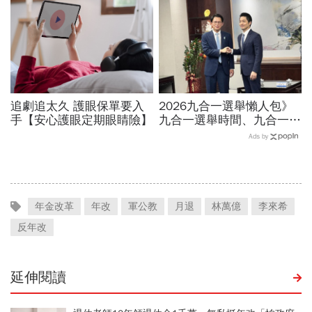
追劇追太久 護眼保單要入
2026九合一選舉懶人包》
手【安心護眼定期眼睛險】
九合一選舉時間、九合一選
舉選什麼？縣市長熱門人
Ads by
選、藍綠白布局選戰搶先看
年金改革
年改
軍公教
月退
林萬億
李來希
反年改
延伸閱讀