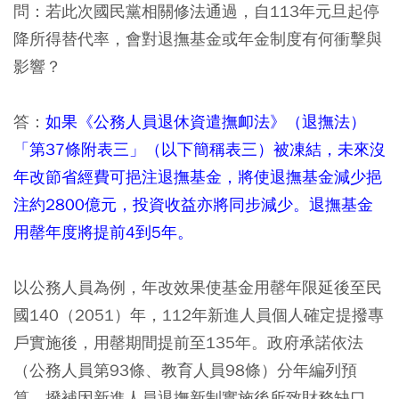
問：若此次國民黨相關修法通過，自113年元旦起停
降所得替代率，會對退撫基金或年金制度有何衝擊與
影響？
答：
如果《公務人員退休資遣撫卹法》（退撫法）
「第37條附表三」（以下簡稱表三）被凍結，未來沒
年改節省經費可挹注退撫基金，將使退撫基金減少挹
注約2800億元，投資收益亦將同步減少。退撫基金
用罄年度將提前4到5年。
以公務人員為例，年改效果使基金用罄年限延後至民
國140（2051）年，112年新進人員個人確定提撥專
戶實施後，用罄期間提前至135年。政府承諾依法
（公務人員第93條、教育人員98條）分年編列預
算，撥補因新進人員退撫新制實施後所致財務缺口。