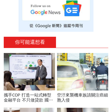
你可能還想看
PR
攜手CDP 打造一站式轉型
空汙來襲機車族請關注癌細
金融平台 不只做貸款 國泰
胞入侵
世華化身減碳顧問
PR