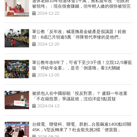
退休老師10年領退休金1千萬，無私挺年改「怕政府
被領垮」：現在很會賺錢，但年輕人繳的很快被領完
2024-12-22
軍公教「反年改」喊退撫基金破產是假議題！銓敘
部：8成已月領逾5萬「停降替代率慘的是他們」
2024-12-20
軍公教年改6年了，可省下至少3千億！立院12/5審藍
版「停砍年金案」，是否「倒退嚕」看3大關鍵
2024-12-05
被抓包人在中國卻能「投反對票」？ 盧縣一年改案
「不在籍投票」爭議延燒，沈伯洋提5點質疑
2024-04-13
台積電、聯發科、聯電、群創...台股飆逾1400點叩關
45K，V型反轉來了？杜金龍先挑2檔「便當股」
2026-08-05