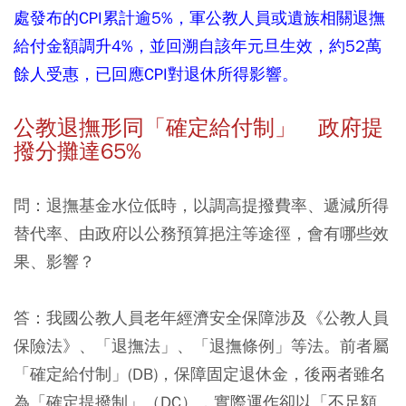
處發布的CPI累計逾5%，軍公教人員或遺族相關退撫
給付金額調升4%，並回溯自該年元旦生效，約52萬
餘人受惠，已回應CPI對退休所得影響。
公教退撫形同「確定給付制」 政府提
撥分攤達65%
問：退撫基金水位低時，以調高提撥費率、遞減所得
替代率、由政府以公務預算挹注等途徑，會有哪些效
果、影響？
答：
我國公教人員老年經濟安全保障涉及《公教人員
保險法》、「退撫法」、「退撫條例」等法。前者屬
「確定給付制」(DB)，保障固定退休金，後兩者雖名
為「確定提撥制」（DC），實際運作卻以「不足額