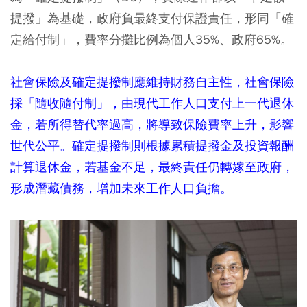
提撥」為基礎，政府負最終支付保證責任，形同「確
定給付制」，費率分攤比例為個人35%、政府65%。
社會保險及確定提撥制應維持財務自主性，社會保險
採「隨收隨付制」，由現代工作人口支付上一代退休
金，若所得替代率過高，將導致保險費率上升，影響
世代公平。確定提撥制則根據累積提撥金及投資報酬
計算退休金，若基金不足，最終責任仍轉嫁至政府，
形成潛藏債務，增加未來工作人口負擔。