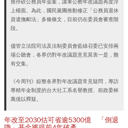
推停砍公務員年金案，讓軍公教年改議題再度浮
上檯面。為此，國民黨團推動修正「公務員退休
資遣撫卹法」多條條文，目前仍在委員會審查階
段。
儘管立法院司法及法制委員會藍綠召委已安排兩
場公聽會，各界仍對年改議題意見莫衷一是，難
有交集。
《今周刊》綜整各界對年改議題常見疑問，專訪
專精年金制度的台大社工系名譽教授、前政委林
萬億以釋疑。
年改至2030估可省逾5300億 「倒退
嚕」基金將提前4年破產