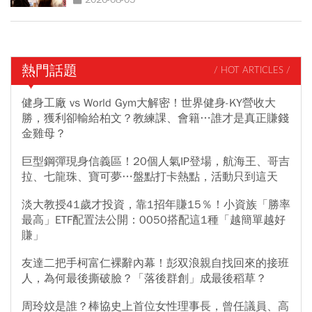
熱門話題
/ HOT ARTICLES /
健身工廠 vs World Gym大解密！世界健身-KY營收大
勝，獲利卻輸給柏文？教練課、會籍…誰才是真正賺錢
金雞母？
巨型鋼彈現身信義區！20個人氣IP登場，航海王、哥吉
拉、七龍珠、寶可夢…盤點打卡熱點，活動只到這天
淡大教授41歲才投資，靠1招年賺15％！小資族「勝率
最高」ETF配置法公開：0050搭配這1種「越簡單越好
賺」
友達二把手柯富仁裸辭內幕！彭双浪親自找回來的接班
人，為何最後撕破臉？「落後群創」成最後稻草？
周玲妏是誰？棒協史上首位女性理事長，曾任議員、高