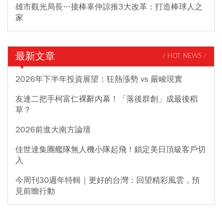
雄市觀光局長…接棒辜仲諒推3大改革：打造棒球人之
家
最新文章
/ HOT NEWS /
2026年下半年投資展望：狂熱漲勢 vs 嚴峻現實
友達二把手柯富仁裸辭內幕！「落後群創」成最後稻
草？
2026前進大南方論壇
佳世達集團艦隊無人機小隊起飛！鎖定美日頂級客戶切
入
今周刊30週年特輯｜更好的台灣：回望精彩風雲，預
見前瞻行動