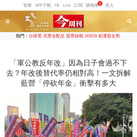
0
熱門：
台積電
兆豐金配息
股票抽籤
00929
航運股走勢
「軍公教反年改」因為日子會過不下
去？年改後替代率仍相對高！一文拆解
藍營「停砍年金」衝擊有多大