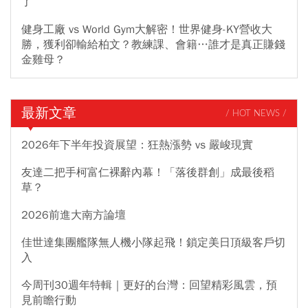
了
健身工廠 vs World Gym大解密！世界健身-KY營收大
勝，獲利卻輸給柏文？教練課、會籍…誰才是真正賺錢
金雞母？
最新文章
/ HOT NEWS /
2026年下半年投資展望：狂熱漲勢 vs 嚴峻現實
友達二把手柯富仁裸辭內幕！「落後群創」成最後稻
草？
2026前進大南方論壇
佳世達集團艦隊無人機小隊起飛！鎖定美日頂級客戶切
入
今周刊30週年特輯｜更好的台灣：回望精彩風雲，預
見前瞻行動