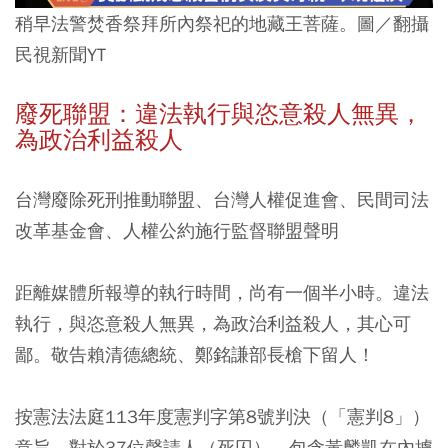
稍早法警焚香祭拜所內祭祀的地藏王菩薩。圖／翻攝
民視新聞YT
廢死聯盟：違法執行與恣意殺人無異，
為政治利益殺人
台灣廢除死刑推動聯盟、台灣人權促進會、民間司法
改革基金會、人權公約施行監督聯盟聲明
距離媒體所報導的執行時間，尚有一個半小時。違法
執行，與恣意殺人無異，為政治利益殺人，其心可
鄙。敬告賴清德總統、鄭銘謙部長槍下留人！
按憲法法庭113年度憲判字第8號判決（「憲判8」）
意旨，對於37位聲請人（死囚），包含黃麟凱在內據