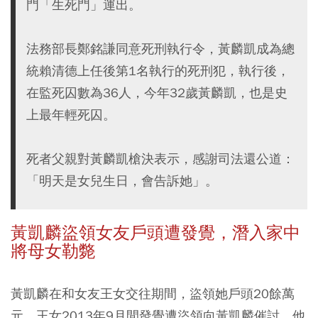
門「生死門」運出。
法務部長鄭銘謙同意死刑執行令，黃麟凱成為總
統賴清德上任後第1名執行的死刑犯，執行後，
在監死囚數為36人，今年32歲黃麟凱，也是史
上最年輕死囚。
死者父親對黃麟凱槍決表示，感謝司法還公道：
「明天是女兒生日，會告訴她」。
黃凱麟盜領女友戶頭遭發覺，潛入家中
將母女勒斃
黃凱麟在和女友王女交往期間，盜領她戶頭20餘萬
元，王女2013年9月間發覺遭盜領向黃凱麟催討，他