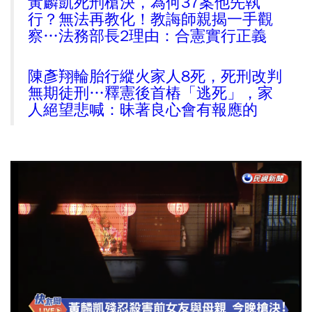
黃麟凱死刑槍決，為何37案他先執
行？無法再教化！教誨師親揭一手觀
察…法務部長2理由：合憲實行正義
陳彥翔輪胎行縱火家人8死，死刑改判
無期徒刑…釋憲後首樁「逃死」，家
人絕望悲喊：昧著良心會有報應的