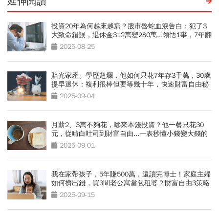
延伸閱讀
投資20年為何越來越窮？股市魯蛇血淚告白：犯了3
大致命錯誤，退休金312萬變280萬...領悟1事，7年翻
身財務自由
2025-08-25
賠光家產、學歷超爛，他如何只花7年存3千萬，30歲
提早退休：複利很棒但要等幾十年，快速財富自由秘
密是它
2025-09-04
月薪2、3萬不夠花，哪來本錢投資？他一餐只花30
元，從啃白吐司到財富自由...一表秒懂小錢變大錢的
關鍵
2025-09-01
我在家帶孩子，5年賺500萬，還讀完博士！家庭主婦
如何擠出錢，買3間老公寓當包租婆？財富自由3策略
2025-09-15