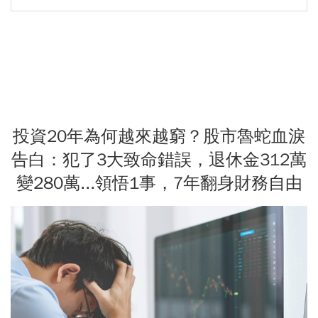
投資20年為何越來越窮？股市魯蛇血淚
告白：犯了3大致命錯誤，退休金312萬
變280萬...領悟1事，7年翻身財務自由