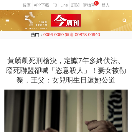
0
熱門：
0056
0050
輝達
00878
00940
黃麟凱死刑槍決，定讞7年多終伏法、
廢死聯盟卻喊「恣意殺人」！妻女被勒
斃，王父：女兒明生日還她公道