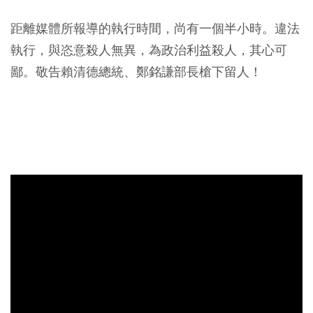
距離媒體所報導的執行時間，尚有一個半小時。違法
執行，與恣意殺人無異，為政治利益殺人，其心可
鄙。敬告賴清德總統、鄭銘謙部長槍下留人！