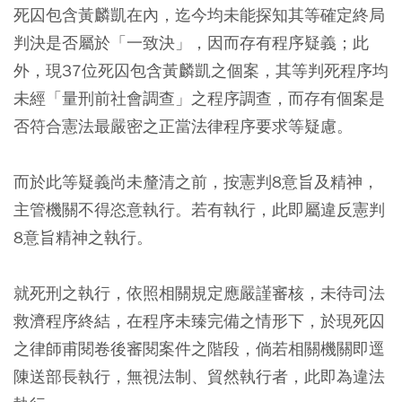
死囚包含黃麟凱在內，迄今均未能探知其等確定終局
判決是否屬於「一致決」，因而存有程序疑義；此
外，現37位死囚包含黃麟凱之個案，其等判死程序均
未經「量刑前社會調查」之程序調查，而存有個案是
否符合憲法最嚴密之正當法律程序要求等疑慮。
而於此等疑義尚未釐清之前，按憲判8意旨及精神，
主管機關不得恣意執行。若有執行，此即屬違反憲判
8意旨精神之執行。
就死刑之執行，依照相關規定應嚴謹審核，未待司法
救濟程序終結，在程序未臻完備之情形下，於現死囚
之律師甫閱卷後審閱案件之階段，倘若相關機關即逕
陳送部長執行，無視法制、貿然執行者，此即為違法