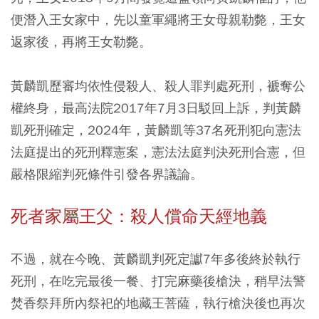
便潛入王女家中，先以童軍繩將王女母親勒斃，王女
返家後，再將王女勒斃。
黃麟凱歷審均依性侵殺人、殺人罪判處死刑，褫奪公
權終身，最高法院2017年7月3日駁回上訴，判黃麟
凱死刑確定，2024年，黃麟凱等37名死刑犯向憲法
法庭提出的死刑釋憲案，憲法法庭判決死刑合憲，但
嚴格限縮判死條件引發各界議論。
死者家屬王父：殺人償命天經地義
不過，就在今晚、黃麟凱判死定讞7年多後終於執行
死刑，在吃完最後一餐、打完麻藥後槍決，稍早法警
焚香祭拜所內祭祀的地藏王菩薩，執行槍決後也再次