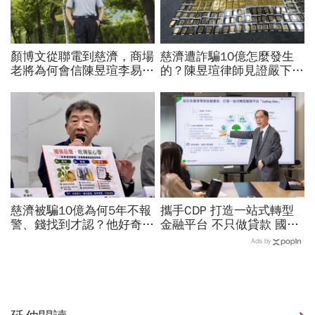
顏博文從聯電到慈濟，商場
慈濟遭詐騙10億怎麼發生
老將為何會信陳昱瑄李易
的？陳昱瑄律師見證嚴下跪
儒、豪給10億？慈濟發
博信任！豪宅藏158公斤黃
聲：將捍衛信眾捐款、蔡英
金，洗錢手法曝光…慈濟回
文也說話
應了
慈濟被騙10億為何5年不報
攜手CDP 打造一站式轉型
警、錢找到才認？他好奇：
金融平台 不只做貸款 國泰
當年財報怎麼編…陳時中背
世華化身減碳顧問
Ads by
「擋疫苗」黑鍋只求1件事