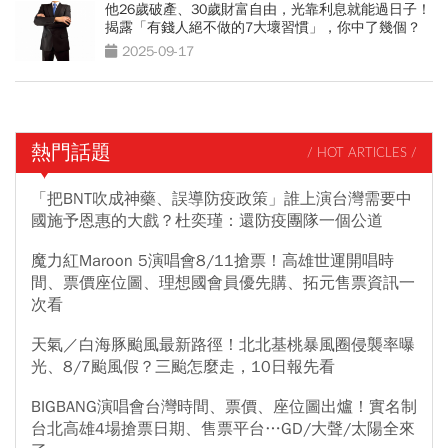
他26歲破產、30歲財富自由，光靠利息就能過日子！
揭露「有錢人絕不做的7大壞習慣」，你中了幾個？
2025-09-17
熱門話題
/ HOT ARTICLES /
「把BNT吹成神藥、誤導防疫政策」誰上演台灣需要中
國施予恩惠的大戲？杜奕瑾：還防疫團隊一個公道
魔力紅Maroon 5演唱會8/11搶票！高雄世運開唱時
間、票價座位圖、理想國會員優先購、拓元售票資訊一
次看
天氣／白海豚颱風最新路徑！北北基桃暴風圈侵襲率曝
光、8/7颱風假？三颱怎麼走，10日報先看
BIGBANG演唱會台灣時間、票價、座位圖出爐！實名制
台北高雄4場搶票日期、售票平台…GD/大聲/太陽全來