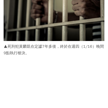
▲死刑犯黃麟凱在定讞7年多後，終於在週四（1/16）晚間
9點執行槍決。