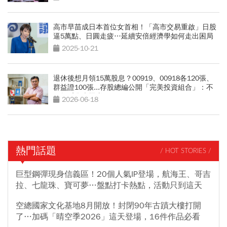
高市早苗成日本首位女首相！「高市交易重啟」日股
逼5萬點、日圓走疲…延續安倍經濟學如何走出困局
2025-10-21
退休後想月領15萬股息？00919、00918各120張、
群益證100張...存股總編公開「完美投資組合」：不
盯盤睡覺也照賺
2026-06-18
熱門話題
/ HOT STORIES /
巨型鋼彈現身信義區！20個人氣IP登場，航海王、哥吉
拉、七龍珠、寶可夢…盤點打卡熱點，活動只到這天
空總國家文化基地8月開放！封閉90年古蹟大樓打開
了…加碼「晴空季2026」這天登場，16件作品必看