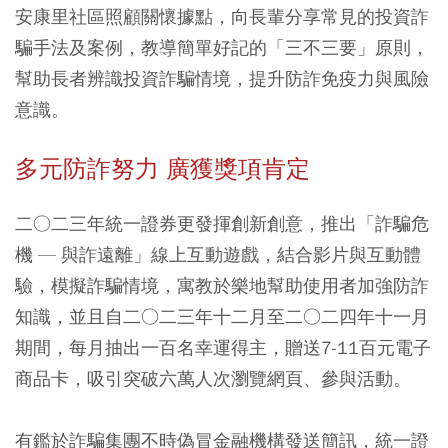
安康里社區照顧關懷據點，向長輩分享常見的投資詐
騙手法及案例，教導簡單好記的「三不三要」原則，
幫助長者辨識投資詐騙情境，提升防詐免疫力與風險
意識。
多元防詐努力 廣獲獎項肯定
二○二三年統一證券更發揮創新創意，推出「詐騙危
機 — 與詐遠離」線上互動遊戲，結合影片與互動體
驗，模擬詐騙情境，寓教於樂地幫助使用者加強防詐
知識，並且自二○二三年十二月至二○二四年十一月
期間，每月抽出一百名幸運得主，贈送7-11百元電子
商品卡，吸引突破六萬人次瀏覽網頁、參與活動。
有鑑於詐騙集團不時偽冒金融機構發送簡訊，統一證