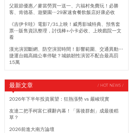
父親節優惠／麥當勞買一送一、六福村免費玩！必勝
客、肯德基、遊樂園…29家速食餐飲飯店好康必收
《吉伊卡哇》電影7/31上映！威秀影城特典、預售套
票…販售資訊整理，討伐棒+小卡必收、上映戲院一文
看
漢光演習斷網、防空演習時間！影響範圍、交通異動…
捷運台鐵高鐵公車停駛？城鎮韌性演習不配合最高罰
15萬
最新文章
/ HOT NEWS /
2026年下半年投資展望：狂熱漲勢 vs 嚴峻現實
友達二把手柯富仁裸辭內幕！「落後群創」成最後稻
草？
2026前進大南方論壇