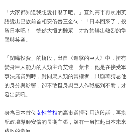
「大家都知道我想說什麼了吧。」直到高市再次用英
語說出已故前首相安倍晉三金句：「日本回來了，投
資日本吧！」恍然大悟的聽眾，才終於爆出熱烈的掌
聲與笑容。
「閉嘴投資」的橋段，出自《進擊的巨人》中，擁有
變身巨人能力的人類主角艾連．葉卡；他是在接受軍
事法庭審判時，對同屬人類的當權者，只顧著猜忌他
的身分與影響，卻不敢挺身與巨人作戰感到不耐，才
發出怒吼。
身為日本首位
女性首相
的高市選擇引用這段話，再搭
配政壇導師安倍的長期主張，頗有一肩扛起日本未來
成敗的豪氣。