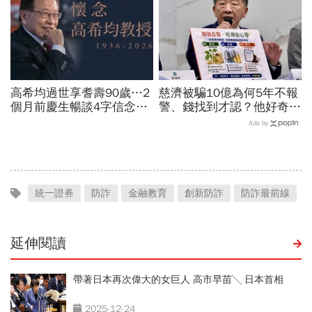
高希均過世享耆壽90歲…2
慈濟被騙10億為何5年不報
個月前慶生暢談4字信念，
警、錢找到才認？他好奇：
回憶錄給讀者忠告：自求多
當年財報怎麼編…陳時中背
Ads by
福、一切靠自己爭氣
「擋疫苗」黑鍋只求1件事
統一證券
防詐
金融教育
創新防詐
防詐最前線
延伸閱讀
帶著日本再次偉大的女巨人 高市早苗╲ 日本首相
2025-12-24