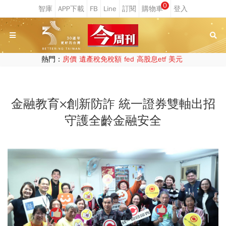
0
熱門：
房價
遺產稅免稅額
fed
高股息etf
美元
金融教育×創新防詐 統一證券雙軸出招
守護全齡金融安全