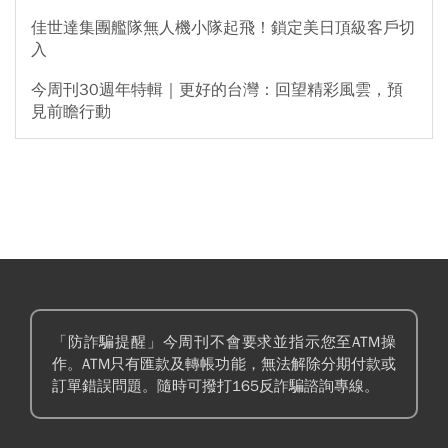
佳世達集團艦隊無人機小隊起飛！鎖定美日頂級客戶切
入
今周刊30週年特輯｜更好的台灣：回望精彩風雲，預
見前瞻行動
「防詐騙提醒」今周刊不會要求並指示您至ATM操
作。ATM只有匯款及轉帳功能，無法解除分期付款或
訂單錯誤問題。隨時可撥打165反詐騙諮詢專線。