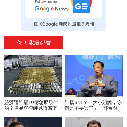
你可能還想看
慈濟遭詐騙10億怎麼發生
誰擋BNT？「大小姐說，你
的？陳昱瑄律師見證嚴下跪
還是不要買了」…郭台銘曝
博信任！豪宅藏158公斤黃
李大維打給他，被點名的都
金，洗錢手法曝光…慈濟回
回應了
應了