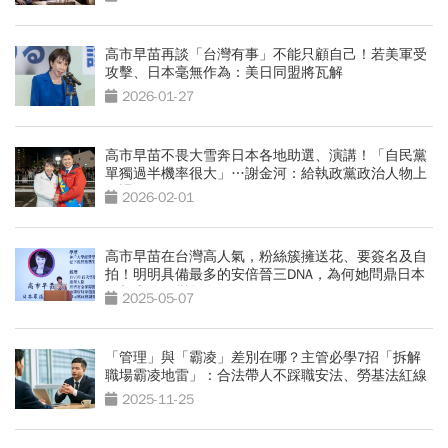
高市早苗再談「台灣有事」不能只顧自己！若美軍受
攻擊、日本毫無作為：美日同盟將瓦解
2026-01-27
高市早苗不畏大雪奔日本各地助選、演講！「自民黨
單獨過半機率很大」…謝金河：給執政黨政治人物上
一課
2026-02-01
高市早苗在台灣高人氣，粉絲簇擁送花、要簽名及自
拍！明明具備最多的安倍晉三DNA，為何她問鼎日本
首相大位仍變數多？
2025-05-07
「管理」與「霸凌」差別在哪？主管必學7招「拆解
職場霸凌地雷」：合法帶人不踩職安法、勞基法紅線
2025-11-25