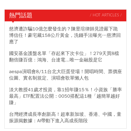
熱門話題
/ HOT ARTICLES /
慈濟遭詐騙10億怎麼發生的？陳昱瑄律師見證嚴下跪
博信任！豪宅藏158公斤黃金，洗錢手法曝光…慈濟回
應了
國安基金護盤名單「存起來下次卡位」！279天買8檔
翻倍賺百億：鴻海、台達電...唯一金融股是它
aespa演唱會8/11台北大巨蛋登場！開唱時間、票價座
位圖、實名制規定、演唱會歌單懶人包
淡大教授41歲才投資，靠1招年賺15％！小資族「勝率
最高」ETF配置法公開：0050搭配這1種「越簡單越好
賺」
台灣經濟成長率創新高！超車新加坡、香港、中國，童
振源揭數據：AI帶動下進入高成長階段