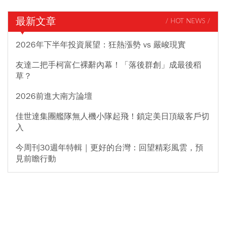
最新文章
/ HOT NEWS /
2026年下半年投資展望：狂熱漲勢 vs 嚴峻現實
友達二把手柯富仁裸辭內幕！「落後群創」成最後稻
草？
2026前進大南方論壇
佳世達集團艦隊無人機小隊起飛！鎖定美日頂級客戶切
入
今周刊30週年特輯｜更好的台灣：回望精彩風雲，預
見前瞻行動