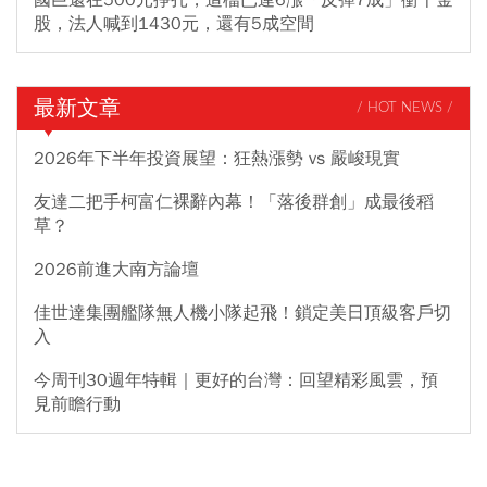
股，法人喊到1430元，還有5成空間
最新文章
/ HOT NEWS /
2026年下半年投資展望：狂熱漲勢 vs 嚴峻現實
友達二把手柯富仁裸辭內幕！「落後群創」成最後稻
草？
2026前進大南方論壇
佳世達集團艦隊無人機小隊起飛！鎖定美日頂級客戶切
入
今周刊30週年特輯｜更好的台灣：回望精彩風雲，預
見前瞻行動