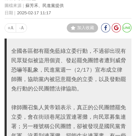
蘇芳禾、民進黨提供
2025-02-17 11:17
+A
-A
加入收藏
全國各區都有罷免藍綠立委行動，不過卻出現有
民眾疑似被盜用個資、發起罷免團體者遭到威脅
恐嚇等亂象，民進黨週一（2/17）宣布成立律
師團，協助黨內被惡意罷免的立委，以及發動罷
免行動的公民團體法律協助。
律師團召集人黃帝穎表示，真正的公民團體罷免
立委，會在街頭巷尾設置連署攤，向民眾募集連
署；另一種號稱公民團體，卻被發現是國民黨青
年軍，沒看到連署攤，卻能生出連署書。有一些