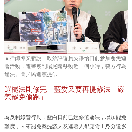
▲律師陳又新說，政治評論員吳靜怡日前參加罷免連
署活動，遭警察到場尾隨移動近一個小時，警方行為
違法。圖／民進黨提供
選罷法剛修完 藍委又要再提修法「嚴
禁罷免偷跑」
為反制綠營行動，藍白日前已經修選罷法，增加罷免
難度，未來罷免案提議人及連署人都應附上身分證影