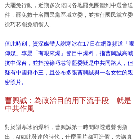
大罷免行動，近期多次陪同各地罷免團體到中選會送
件，罷免數十名國民黨區域立委，並擔任國民黨立委
徐巧芯罷免領銜人。
值此時刻，資深媒體人謝寒冰在17日在網路頻道「哏
傳媒」專屬「有哏來爆」節目中爆料，指曹興誠高喊
抗中保台，並指控徐巧芯等藍委疑是中共同路人，但
疑有中國籍小三，且公布多張曹興誠與一名女性的親
密照片。
曹興誠：為政治目的用下流手段 就是
中共作風
對於謝寒冰的爆料，曹興誠第一時間即透過聲明指
出，AI如此發達的時代，什麼圖片都可造假，去講真