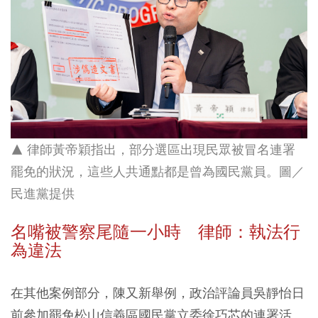
▲ 律師黃帝穎指出，部分選區出現民眾被冒名連署
罷免的狀況，這些人共通點都是曾為國民黨員。圖／
民進黨提供
名嘴被警察尾隨一小時 律師：執法行
為違法
在其他案例部分，陳又新舉例，政治評論員吳靜怡日
前參加罷免松山信義區國民黨立委徐巧芯的連署活