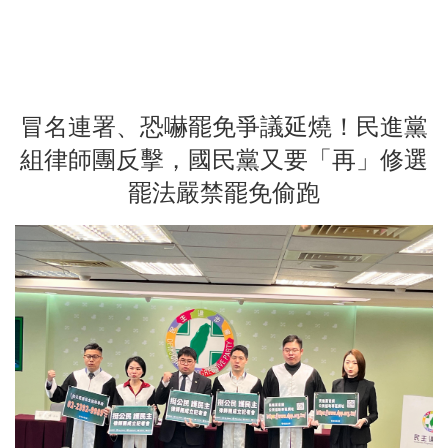
冒名連署、恐嚇罷免爭議延燒！民進黨
組律師團反擊，國民黨又要「再」修選
罷法嚴禁罷免偷跑