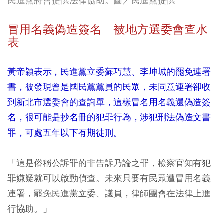
民進黨將會提供法律協助
。圖／民進黨提供
冒用名義偽造簽名 被地方選委會查水
表
黃帝穎表示，民進黨立委蘇巧慧、李坤城的罷免連署
書，被發現曾是國民黨黨員的民眾，未同意連署卻收
到新北市選委會的查詢單，這樣冒名用名義還偽造簽
名，很可能是抄名冊的犯罪行為，涉犯刑法偽造文書
罪，可處五年以下有期徒刑。
「這是俗稱公訴罪的非告訴乃論之罪，檢察官知有犯
罪嫌疑就可以啟動偵查。未來只要有民眾遭冒用名義
連署，罷免民進黨立委、議員，律師團會在法律上進
行協助。」