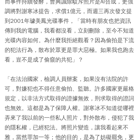
而事件持續發酵，曹興誠除駁斥照片是AI合成，更強
調將對謝寒冰提告，求償1億元，而週三再次發文提
到2001年璩美鳳光碟事件，「當時有朋友也把資訊
傳到我的電腦，我看都沒看，立刻刪除，至今不知道
光碟內容如何。為什麼我拒絕觀看？因為偷拍是下流
的犯法行為，散布於眾更是罪大惡極。如果我也跑去
看，豈不是成了偷窺的共犯」？
「在法治國家，檢調人員辦案，如果沒有法院的許
可，對嫌犯也不得任意偷拍、監聽。許多國家更嚴格
規定，以非法方式取得的證據無效，刑求取得的證詞
也無效。這都是為了保障人權。謝寒冰不知道從哪裡
弄來了我以前的一些私人照片，對外散布，侵犯了我
的隱私權，已經犯法。將照片變造，讓我看起來不
雅，當然罪加一等；他的目的，是為了妨礙罷免，更