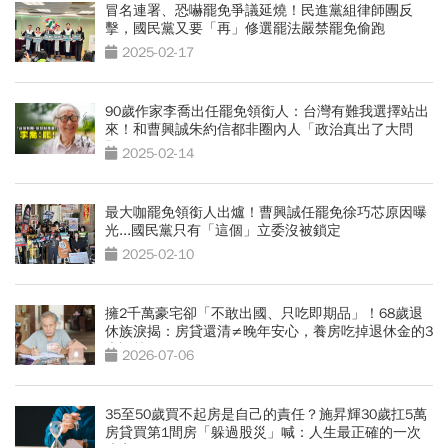
冒名連署、恐嚇罷免爭議延燒！民進黨組律師團反
擊，國民黨又要「再」修選罷法嚴禁罷免偷跑
2025-02-17
90歲作家李喬出任罷免領銜人：台灣有難我選擇站出
來！和曹興誠朱約信都非圈內人「政治真出了大問
題」
2025-02-14
最大咖罷免領銜人出爐！曹興誠任罷免徐巧芯原因曝
光...國民黨只有「這個」立委沒被鎖定
2025-02-10
擁2千萬豪宅卻「不敢出國、只吃即期品」！68歲退
休族淚揭：房貸還清≠晚年安心，養房吃掉退休金的3
大誤算
2026-07-06
35至50歲買不起房是自己的責任？施昇輝30歲扛5萬
房貸買第1間房「躲過股災」喊：人生最正確的一次