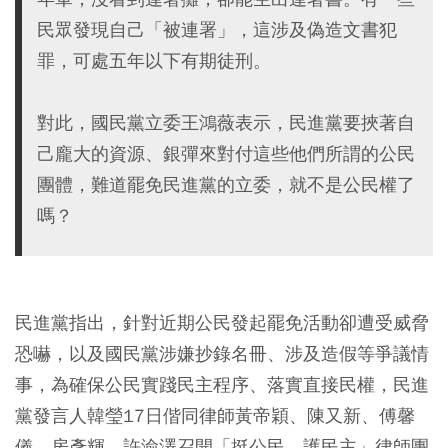
民眾發現自己「被連署」，這涉及偽造文書犯
罪，可處五年以下有期徒刑。
對此，國民黨立委王鴻薇表示，民進黨要挾著自
己龐大的資源、銀彈來對付這些他們所謂的公民
團體，難道罷免民進黨的立委，就不是公民權了
嗎？
民進黨指出，針對近期公民發起罷免活動卻遭受威脅
恐嚇，以及國民黨涉嫌抄錄名冊、涉及造假等爭議情
事，為確保公民實踐民主程序、落實直接民權，民進
黨發言人韓瑩17日偕同律師黃帝穎、陳又新、傅馨
儀、房彥輝、許渝澤召開「挺公民、護民主」律師團