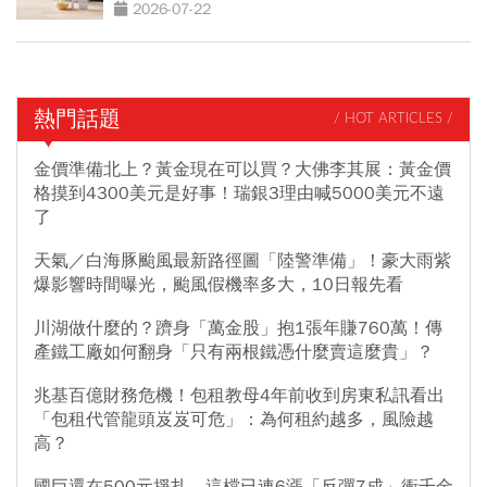
決定
2026-07-22
熱門話題
/ HOT ARTICLES /
金價準備北上？黃金現在可以買？大佛李其展：黃金價
格摸到4300美元是好事！瑞銀3理由喊5000美元不遠
了
天氣／白海豚颱風最新路徑圖「陸警準備」！豪大雨紫
爆影響時間曝光，颱風假機率多大，10日報先看
川湖做什麼的？躋身「萬金股」抱1張年賺760萬！傳
產鐵工廠如何翻身「只有兩根鐵憑什麼賣這麼貴」？
兆基百億財務危機！包租教母4年前收到房東私訊看出
「包租代管龍頭岌岌可危」：為何租約越多，風險越
高？
國巨還在500元掙扎，這檔已連6漲「反彈7成」衝千金