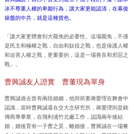
冰不尊重人權的卑鄙行為，讓大家更能認清，在幕後
操盤的中共，就是這種貨色。
「讓大家更體會到大罷免的必要性。這場罷免，不僅
是民主和極權之戰，自由和奴役之戰，也是保護人權
和迫害人權之戰，更重要的，這是一場善良和邪惡之
戰」。
曹興誠友人證實 曹董現為單身
曹興誠過去曾有兩段婚姻，他與前妻蔣愛理在舞會中
認識，當時曹興誠還在交大念研究所，蔣愛理則是銘
傳商專畢業，在飛利浦竹北廠工作，認識兩年後結
婚，婚後育有一子曹之昊，離婚後，曹興誠在一場餐