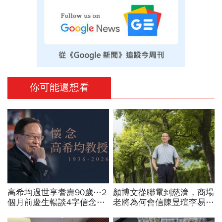
你可能還想看
高希均過世享耆壽90歲…2
顏博文從聯電到慈濟，商場
個月前慶生暢談4字信念，
老將為何會信陳昱瑄李易
回憶錄給讀者忠告：自求多
儒、豪給10億？慈濟發