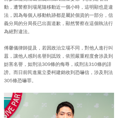
動，遭警察到場尾隨移動近一個小時，這明顯也是違
法，因為每個人移動軌跡都是屬於個資的一部分，信
義分局的分局長已出面道歉，顯然警察在這個執法行
為絕對違法。
傅馨儀律師提及，若因政治立場不同，對他人進行叫
囂，讓他人感到名譽到詆毀，依照嚴重程度會涉及到
妨害名譽，如刑法309條的侮辱，或刑法310條的誹
謗。而日前民進黨立委柯建銘收到恐嚇信，涉及刑法
305條恐嚇罪。