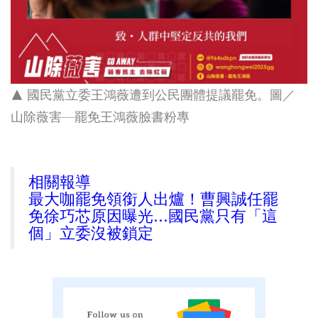
▲ 國民黨立委王鴻薇遭到公民團體提議罷免
。圖／
山除薇害—罷免王鴻薇臉書粉專
相關報導
最大咖罷免領銜人出爐！曹興誠任罷
免徐巧芯原因曝光...國民黨只有「這
個」立委沒被鎖定