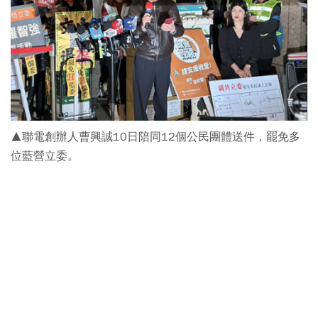
▲聯電創辦人曹興誠10日陪同12個公民團體送件，罷免多
位藍營立委。