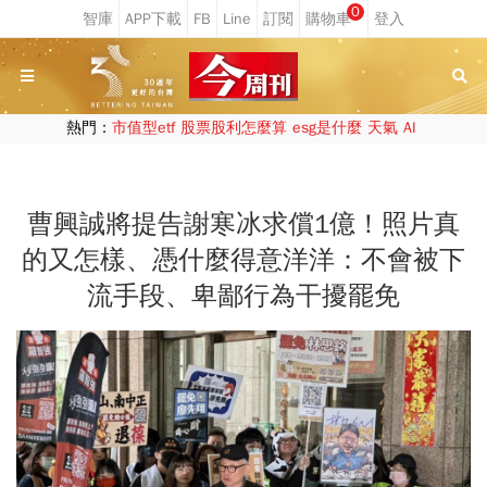
0
熱門：
市值型etf
股票股利怎麼算
esg是什麼
天氣
AI
曹興誠將提告謝寒冰求償1億！照片真
的又怎樣、憑什麼得意洋洋：不會被下
流手段、卑鄙行為干擾罷免