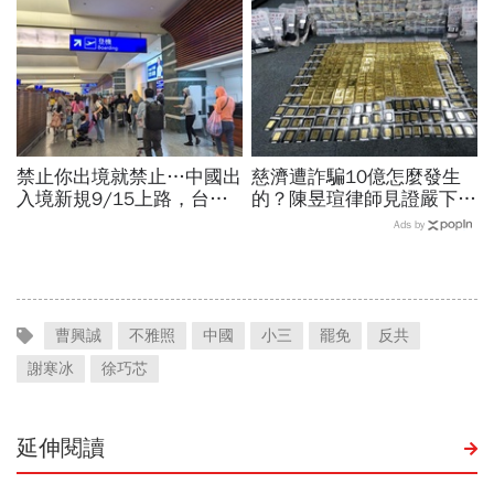
福、一切靠自己爭氣
聲：將捍衛信眾捐款、蔡英
文也說話
禁止你出境就禁止…中國出
慈濟遭詐騙10億怎麼發生
入境新規9/15上路，台灣
的？陳昱瑄律師見證嚴下跪
人小心「有去無回」？4種
博信任！豪宅藏158公斤黃
Ads by
職業特別注意：前例在這
金，洗錢手法曝光…慈濟回
應了
曹興誠
不雅照
中國
小三
罷免
反共
謝寒冰
徐巧芯
延伸閱讀