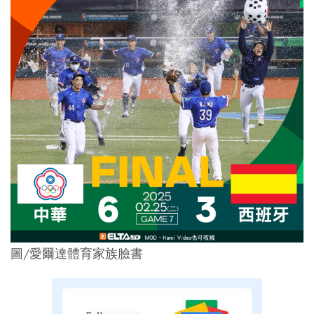
圖/愛爾達體育家族臉書