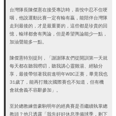
台灣隊長陳傑憲在接受專訪時，喜悅中忍不住哽
咽，他說運動比賽一定有輸有贏，能陪伴台灣隊
走到最後的，才是最重要的，這些都是珍貴的回
憶，輸球都會有輿論，但是希望輿論能少一點，
加油聲能多一點。
陳傑憲特別提到，「謝謝隊友們從開訓第一天就
每天都在聽我嘮叨，聽我講心靈雞湯、經驗分
享，最後帶領著我前進明年WBC正賽，畢竟我也
31歲了，能再打幾次國際賽也不知道，但有機
會就會義不容辭參加」。
至於總教練曾豪駒明年的經典賽是否繼續執掌總
教頭？他只透露「我先好好休息準備球季，剩下