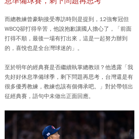
息準備球賽，剩下問題再思考
而總教練曾豪駒接受專訪時則是提到，12強奪冠但
WBCQ卻打得辛苦，他說抱歉讓國人擔心了，「前面
打得不順，最後一場有打出來，這是一起努力辦到
的，喜悅也是全台灣球迷的」。
至於明年的經典賽是否繼續執掌總教頭？他透露「我
先好好休息準備球季，剩下問題再思考，台灣還是有
很多優秀教練，教練也該有個傳承吧。」對於帶領出
征經典賽，語句中未做出正面回應。