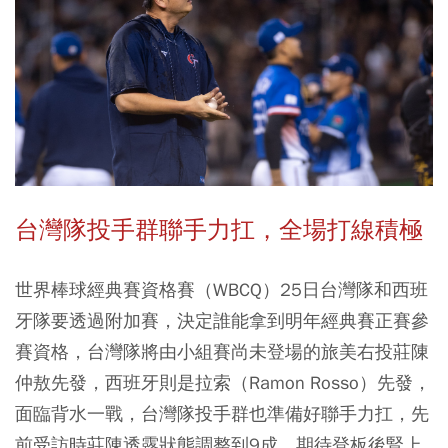
台灣隊投手群聯手力扛，全場打線積極
世界棒球經典賽資格賽（WBCQ）25日台灣隊和西班
牙隊要透過附加賽，決定誰能拿到明年經典賽正賽參
賽資格，台灣隊將由小組賽尚未登場的旅美右投莊陳
仲敖先發，西班牙則是拉索（Ramon Rosso）先發，
面臨背水一戰，台灣隊投手群也準備好聯手力扛，先
前受訪時莊陳透露狀態調整到9成，期待登板後腎上