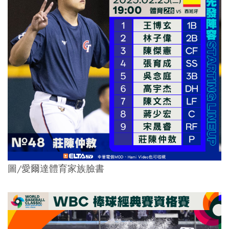
圖/愛爾達體育家族臉書