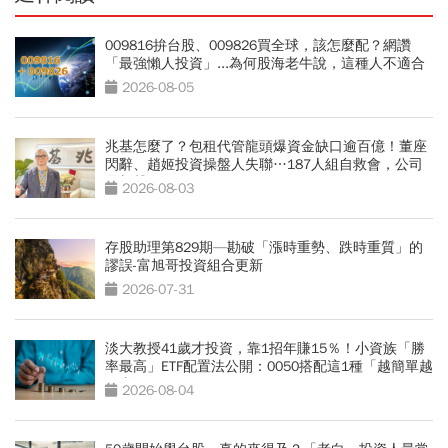
009816拚台股、009826買全球，該怎麼配？網讚
「最強懶人投資」...為何股海老牛說，這種人不適合
買？
2026-08-05
兆基怎麼了？包租代管龍頭爆資金缺口逾百億！董座
閃辭、趙姬投資操盤人失聯…187人組自救會，公司
最新聲明
2026-08-03
存股助理第829期—勘破「漲時重勢、跌時重質」的
謬誤-富旭哥投資組合更新
2026-07-31
淡大教授41歲才投資，靠1招年賺15％！小資族「勝
率最高」ETF配置法公開：0050搭配這1種「越簡單越
好賺」
2026-08-04