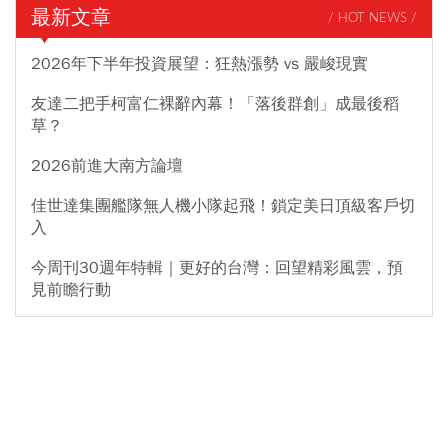
最新文章
/ HOT NEWS /
2026年下半年投資展望：狂熱漲勢 vs 嚴峻現實
友達二把手柯富仁裸辭內幕！「落後群創」成最後稻
草？
2026前進大南方論壇
佳世達集團艦隊無人機小隊起飛！鎖定美日頂級客戶切
入
今周刊30週年特輯｜更好的台灣：回望精彩風雲，預
見前瞻行動