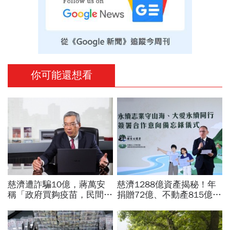
你可能還想看
慈濟遭詐騙10億，蔣萬安
慈濟1288億資產揭秘！年
稱「政府買夠疫苗，民間就
捐贈72億、不動產815億…
不用採購」！謝金河：這句
信徒錢去哪？慈濟還原BNT
話說得不夠公道
採購經過，他拆解信件批越
描越黑