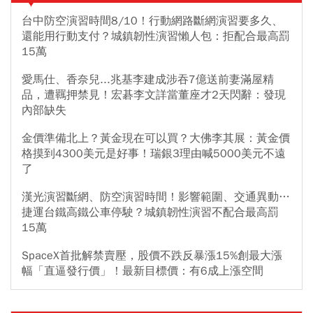
台中防空演習時間8/10！行動網路斷網演習要多久、
還能用行動支付？城鎮韌性演習懶人包：拒配合最高罰
15萬
愛馬仕、香奈兒...兆基李建成涉吞7億送前妻滿屋精
品，遭羈押禁見！宏碁李文詳當董座才2天閃辭：發現
內部缺失
金價準備北上？黃金現在可以買？大佛李其展：黃金價
格摸到4300美元是好事！瑞銀3理由喊5000美元不遠
了
漢光演習斷網、防空演習時間！影響範圍、交通異動…
捷運台鐵高鐵公車停駛？城鎮韌性演習不配合最高罰
15萬
SpaceX首批解禁賣壓，股價不跌反暴漲15%創最大漲
幅「直逼發行價」！最新目標價：有6成上漲空間