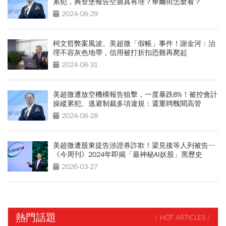
累犯，興登堡報告空襲真有理？華爾街怎麼看？
2024-08-29
柯文哲弊案風波、美超微「假帳」事件！謝金河：治
理不容灰色地帶，信用被打折扣恐難再爬起
2024-08-31
美超微遭放空機構報告狙擊，一度暴跌8%！被控會計
操縱累犯、逃避制裁多項違規：還重聘醜聞高管
2024-08-28
美超微遭股東提告涉證券詐欺！梁見後等人列被告…
《今周刊》2024年即揭「最神秘AI妖股」黑歷史
2026-03-27
熱門話題
/ HOT ARTICLES /