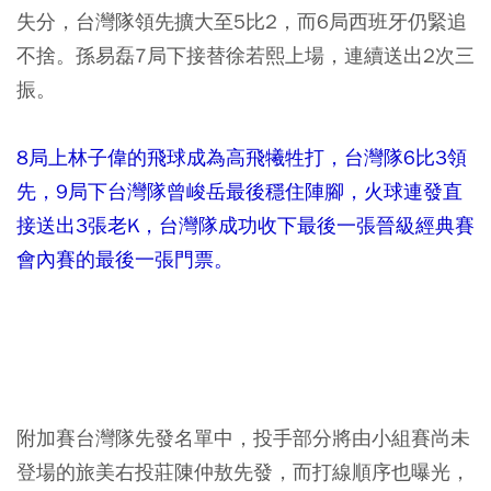
失分，台灣隊領先擴大至5比2，而6局西班牙仍緊追
不捨。孫易磊7局下接替徐若熙上場，連續送出2次三
振。
8局上林子偉的飛球成為高飛犧牲打，台灣隊6比3領
先，9局下台灣隊曾峻岳最後穩住陣腳，火球連發直
接送出3張老K，台灣隊成功收下最後一張晉級經典賽
會內賽的最後一張門票。
附加賽台灣隊先發名單中，投手部分將由小組賽尚未
登場的旅美右投莊陳仲敖先發，而打線順序也曝光，