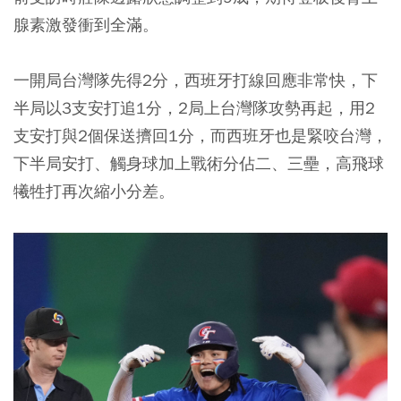
腺素激發衝到全滿。
一開局台灣隊先得2分，西班牙打線回應非常快，下
半局以3支安打追1分，2局上台灣隊攻勢再起，用2
支安打與2個保送擠回1分，而西班牙也是緊咬台灣，
下半局安打、觸身球加上戰術分佔二、三壘，高飛球
犧牲打再次縮小分差。