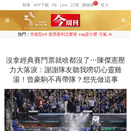
0
熱門：
市值型etf
股票股利怎麼算
esg是什麼
天氣
AI
沒拿經典賽門票就啥都沒了…陳傑憲壓
力大落淚：謝謝隊友聽我嘮叨心靈雞
湯！曾豪駒不再帶隊？想先做這事