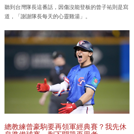
聽到台灣隊長這番話，因傷沒能登板的曾子祐則是寫
道，「謝謝隊長每天的心靈雞湯」。
總教練曾豪駒要再領軍經典賽？我先休