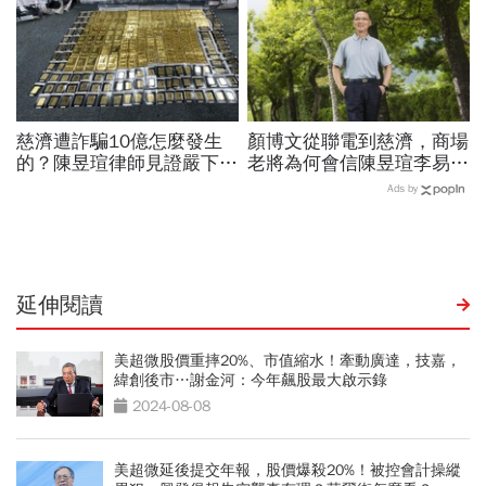
慈濟遭詐騙10億怎麼發生
顏博文從聯電到慈濟，商場
的？陳昱瑄律師見證嚴下跪
老將為何會信陳昱瑄李易
博信任！豪宅藏158公斤黃
儒、豪給10億？慈濟發
Ads by
金，洗錢手法曝光…慈濟回
聲：將捍衛信眾捐款、蔡英
應了
文也說話
延伸閱讀
美超微股價重摔20%、市值縮水！牽動廣達，技嘉，
緯創後市…謝金河：今年飆股最大啟示錄
2024-08-08
美超微延後提交年報，股價爆殺20%！被控會計操縱