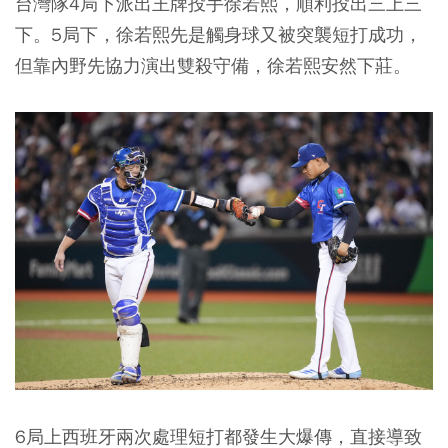
台灣隊4局下派出王牌投手徐若熙，順利投出三上三
下。5局下，徐若熙先是觸身球又被突襲短打成功，
但靠內野先協力演出雙殺守備，徐若熙安然下莊。
6局上西班牙兩次處理短打都發生大爆傳，直接導致