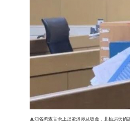
▲知名調查官余正煌驚爆涉及吸金，北檢漏夜偵訊