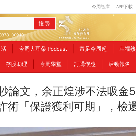
搜尋
0878
00940
生活
今周大耳朵 Podcast
富足今周起
幸福熟
存股助理
今周學堂
訂購優惠
活動報名
抄論文，余正煌涉不法吸金5
詐術「保證獲利可期」，檢