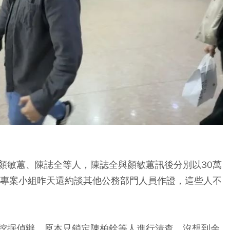
顏敏蕙、陳誌全等人，陳誌全與顏敏蕙訊後分別以30萬
。專案小組昨天還約談其他公務部門人員作證，這些人不
挖掘偵辦，原本只鎖定陳柏銓等人進行清查，沒想到余