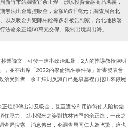
局新竹市站調查官余正煌，涉以投資金融商品名義，
期無法出金遭控吸金，金額約5千萬元；調查局台北
、以及吸金共犯陳柏銓等多名被告到案，台北地檢署
行法命余正煌50萬元交保、限制出境與出海。
堅抄襲論文，引發一連串政治風暴，2人的指導教授陳明
」，並在出席「2022的學倫獵巫事件簿」新書發表會
政治受難者，余正煌則反諷自己是墳墓裡再挖出來鞭屍
余正煌卻傳出涉及吸金，甚至遭控利用詐術使人陷於錯
頂住壓力、以小蝦米之姿對抗林智堅的余正煌，一夜之
調查局搜索，消息傳出，令調查局同仁大為吃驚，這也