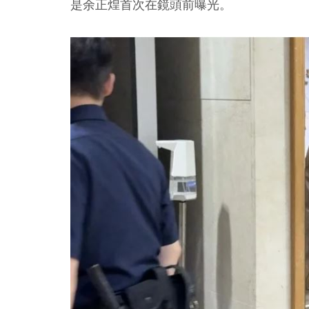
是余正煌首次在鏡頭前曝光。