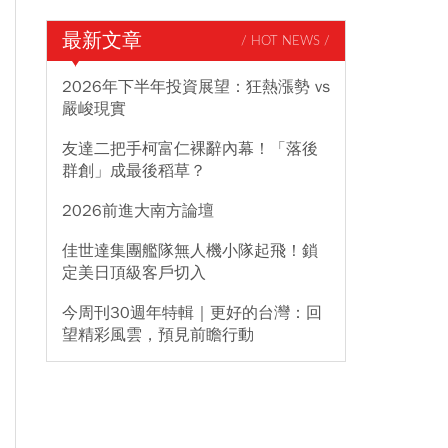
最新文章
/ HOT NEWS /
2026年下半年投資展望：狂熱漲勢 vs
嚴峻現實
友達二把手柯富仁裸辭內幕！「落後
群創」成最後稻草？
2026前進大南方論壇
佳世達集團艦隊無人機小隊起飛！鎖
定美日頂級客戶切入
今周刊30週年特輯｜更好的台灣：回
望精彩風雲，預見前瞻行動