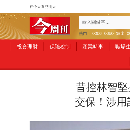
在今天看見明天
熱門：
0056
0050
輝達
0
投資理財
保險稅制
產業時事
職場
昔控林智堅
交保！涉用