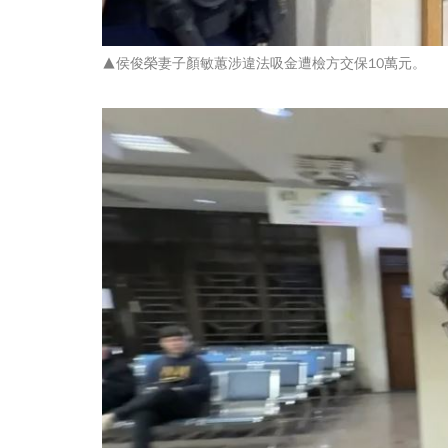
▲侯俊榮妻子顏敏蕙涉違法吸金遭檢方交保10萬元。