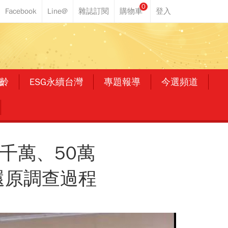
0
齡
ESG永續台灣
專題報導
今選頻道
千萬、50萬
還原調查過程