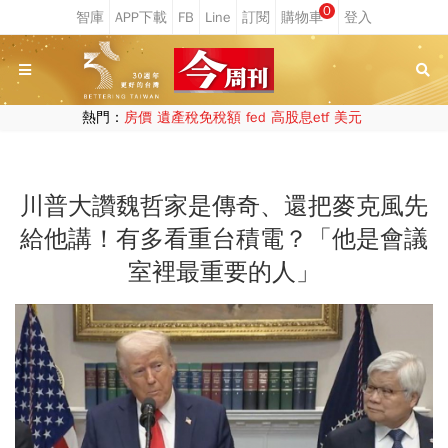
0
熱門：
房價
遺產稅免稅額
fed
高股息etf
美元
川普大讚魏哲家是傳奇、還把麥克風先
給他講！有多看重台積電？「他是會議
室裡最重要的人」