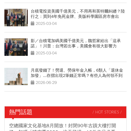
台積電投資美國千億美元，不用再和英特爾糾纏？陸
行之：買到4年免死金牌、美版科學園區房市會出
現？
2025-03-04
影／台積電加碼美國千億美元，魏哲家給出「這承
諾」！川普：台灣若出事，美國會有很大影響力
2025-03-04
月底發錢了！勞退、勞保年金入帳，6類人「退休金
加發」...存摺出現2筆錢正常嗎？有些人為何領不到
2026-06-29
熱門話題
/ HOT STORIES /
空總國家文化基地8月開放！封閉90年古蹟大樓打開