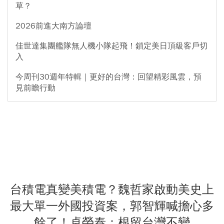
草？
2026前進大南方論壇
佳世達集團艦隊無人機小隊起飛！鎖定美日頂級客戶切
入
今周刊30週年特輯｜更好的台灣：回望精彩風雲，預
見前瞻行動
台積電真變美積電？魏哲家啟動美史上
最大單一外國投資案，郭智輝喊擔心多
餘了！卓榮泰：根留台灣不變