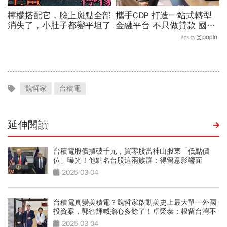
檸檬搭配它，臉上斑點全部
攜手CDP 打造一站式轉型
消失了，小肚子都變平坦了
金融平台 不只做貸款 國泰
世華化身減碳顧問
Ads by
魏哲家
台積電
延伸閱讀
台積電股價摜破千元，買零股當神山股東「低點價
位」曝光！他點名台股這兩族群：得留意影響面
2025-03-04
台積電真變美積電？魏哲家啟動美史上最大單一外國
投資案，郭智輝喊擔心多餘了！卓榮泰：根留台灣不
變
2025-03-04