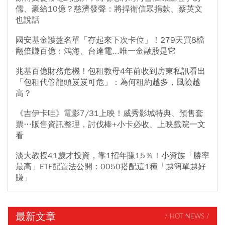
儒、豪給10億？慈濟發聲：將捍衛信眾捐款、蔡英文
也說話
國安基金護盤名單「存起來下次卡位」！279天買8檔
翻倍賺百億：鴻海、台達電...唯一金融股是它
兆基百億財務危機！包租教母4年前收到房東私訊看出
「包租代管龍頭岌岌可危」：為何租約越多，風險越
高？
《吉伊卡哇》電影7/31上映！威秀影城特典、預售套
票…販售資訊整理，討伐棒+小卡必收、上映戲院一文
看
淡大教授41歲才投資，靠1招年賺15％！小資族「勝率
最高」ETF配置法公開：0050搭配這1種「越簡單越好
賺」
最新文章
/ HOT NEWS /