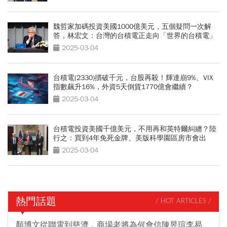
魏哲家加碼投資美國1000億美元，五個疑問一次解
答，林宏文：台灣的台積電正走向「世界的台積電」
2025-03-04
台積電(2330)摜破千元，台股再殺！輝達崩9%、VIX
指數飆升16%，外資5天倒貨1770億會繼續？
2025-03-04
台積電投資美國千億美元，不用再和英特爾糾纏？陸
行之：買到4年免死金牌、美版科學園區房市會出
現？
2025-03-04
熱門話題
/ HOT ARTICLES /
顏博文從聯電到慈濟，商場老將為何會信陳昱瑄李易