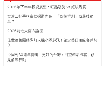
2026年下半年投資展望：狂熱漲勢 vs 嚴峻現實
友達二把手柯富仁裸辭內幕！「落後群創」成最後稻
草？
2026前進大南方論壇
佳世達集團艦隊無人機小隊起飛！鎖定美日頂級客戶切
入
今周刊30週年特輯｜更好的台灣：回望精彩風雲，預
見前瞻行動