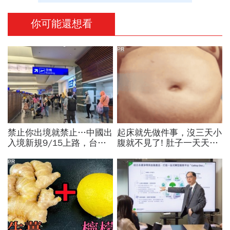
你可能還想看
PR
禁止你出境就禁止…中國出
起床就先做件事，沒三天小
入境新規9/15上路，台灣
腹就不見了! 肚子一天天變
人小心「有去無回」？4種
小！
職業特別注意：前例在這
PR