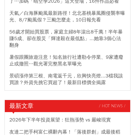
了…加碼「晴空季2026」這天登場，16件作品必看
天氣／白海豚颱風最新路徑！北北基桃暴風圈侵襲率曝
光、8/7颱風假？三颱怎麼走，10日報先看
56歲才開始買股票，家庭主婦8年滾出8千萬！半年暴
賺5成、卻在股災「輝達殺在最低點」...她靠3個心法
翻身
暑假跟團旅遊注意！知名旅行社遭勒令停業、9家遭廢
止或撤照…觀光署完整黑名單曝光
景碩漲停第三根、南電返千元，欣興快亮燈...3檔我該
買誰？外資先挑它買超了！最新目標價全揭露
最新文章
/ HOT NEWS /
2026年下半年投資展望：狂熱漲勢 vs 嚴峻現實
友達二把手柯富仁裸辭內幕！「落後群創」成最後稻