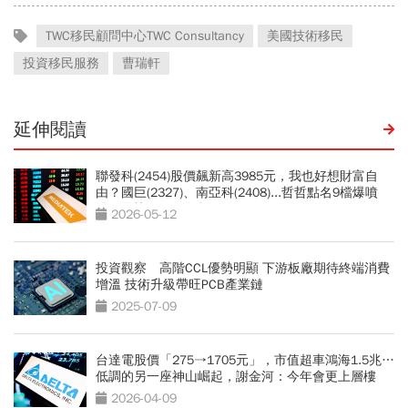
TWC移民顧問中心TWC Consultancy
美國技術移民
投資移民服務
曹瑞軒
延伸閱讀
聯發科(2454)股價飆新高3985元，我也好想財富自
由？國巨(2327)、南亞科(2408)...哲哲點名9檔爆噴
股，最快2個月發酵
2026-05-12
投資觀察 高階CCL優勢明顯 下游板廠期待終端消費
增溫 技術升級帶旺PCB產業鏈
2025-07-09
台達電股價「275→1705元」，市值超車鴻海1.5兆…
低調的另一座神山崛起，謝金河：今年會更上層樓
2026-04-09