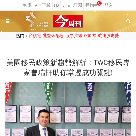
0
熱門：
台積電
兆豐金配息
股票抽籤
00929
航運股走勢
美國移民政策新趨勢解析：TWC移民專
家曹瑞軒助你掌握成功關鍵!