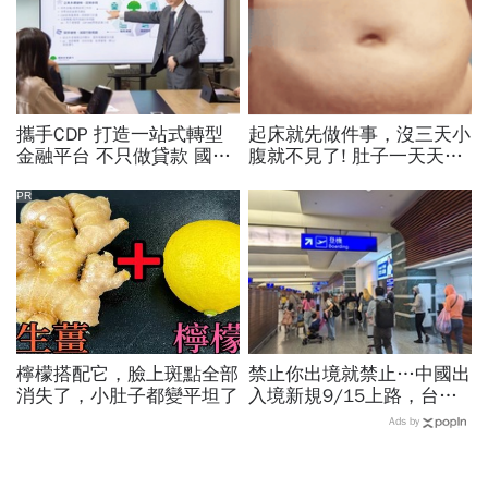
攜手CDP 打造一站式轉型
起床就先做件事，沒三天小
金融平台 不只做貸款 國泰
腹就不見了! 肚子一天天變
世華化身減碳顧問
小！
PR
檸檬搭配它，臉上斑點全部
禁止你出境就禁止…中國出
消失了，小肚子都變平坦了
入境新規9/15上路，台灣
人小心「有去無回」？4種
Ads by
職業特別注意：前例在這