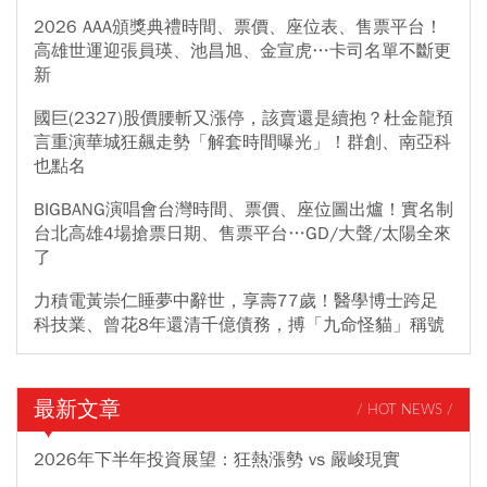
2026 AAA頒獎典禮時間、票價、座位表、售票平台！
高雄世運迎張員瑛、池昌旭、金宣虎…卡司名單不斷更
新
國巨(2327)股價腰斬又漲停，該賣還是續抱？杜金龍預
言重演華城狂飆走勢「解套時間曝光」！群創、南亞科
也點名
BIGBANG演唱會台灣時間、票價、座位圖出爐！實名制
台北高雄4場搶票日期、售票平台…GD/大聲/太陽全來
了
力積電黃崇仁睡夢中辭世，享壽77歲！醫學博士跨足
科技業、曾花8年還清千億債務，搏「九命怪貓」稱號
最新文章
/ HOT NEWS /
2026年下半年投資展望：狂熱漲勢 vs 嚴峻現實