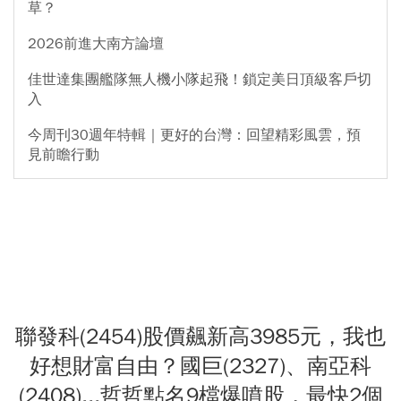
草？
2026前進大南方論壇
佳世達集團艦隊無人機小隊起飛！鎖定美日頂級客戶切
入
今周刊30週年特輯｜更好的台灣：回望精彩風雲，預
見前瞻行動
聯發科(2454)股價飆新高3985元，我也
好想財富自由？國巨(2327)、南亞科
(2408)...哲哲點名9檔爆噴股，最快2個