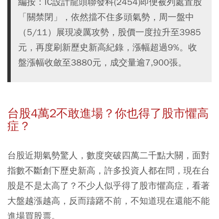
編按：IC設計龍頭聯發科(2454)即便被列處置股
「關禁閉」，依然擋不住多頭氣勢，周一盤中
（5/11）展現凌厲攻勢，股價一度拉升至3985
元，再度刷新歷史新高紀錄，漲幅超過9%。收
盤漲幅收斂至3880元，成交量逾7,900張。
台股4萬2不敢進場？你也得了股市懼高
症？
台股近期氣勢驚人，數度突破四萬二千點大關，面對
指數不斷創下歷史新高，許多投資人都在問，現在台
股是不是太高了？不少人似乎得了股市懼高症，看著
大盤越漲越高，反而躊躇不前，不知道現在還能不能
進場買股票。