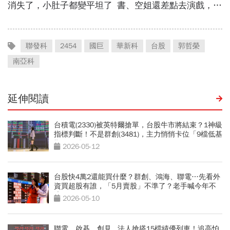
聯發科
2454
國巨
華新科
台股
郭哲榮
南亞科
延伸閱讀
台積電(2330)被英特爾搶單，台股牛市將結束？1神級
指標判斷！不是群創(3481)，主力悄悄卡位「9檔低基
期黑馬股」
2026-05-12
台股快4萬2還能買什麼？群創、鴻海、聯電…先看外
資買超股有誰，「5月賣股」不準了？老手喊今年不
適用
2026-05-10
聯電、啟碁、創見...法人搶搭15檔績優列車！追高怕