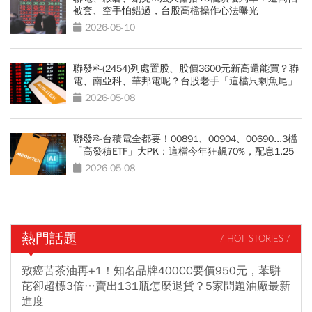
被套、空手怕錯過，台股高檔操作心法曝光
2026-05-10
聯發科(2454)列處置股、股價3600元新高還能買？聯
電、南亞科、華邦電呢？台股老手「這檔只剩魚尾」
2026-05-08
聯發科台積電全都要！00891、00904、00690...3檔
「高發積ETF」大PK：這檔今年狂飆70%，配息1.25
元、最後買進日曝光
2026-05-08
熱門話題
/ HOT STORIES /
致癌苦茶油再+1！知名品牌400CC要價950元，苯駢
芘卻超標3倍…賣出131瓶怎麼退貨？5家問題油廠最新
進度