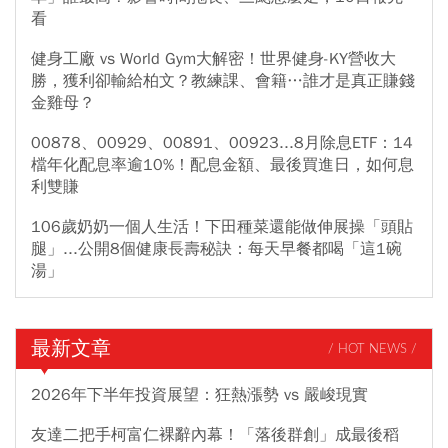
看
健身工廠 vs World Gym大解密！世界健身-KY營收大
勝，獲利卻輸給柏文？教練課、會籍…誰才是真正賺錢
金雞母？
00878、00929、00891、00923...8月除息ETF：14
檔年化配息率逾10%！配息金額、最後買進日，如何息
利雙賺
106歲奶奶一個人生活！下田種菜還能做伸展操「頭貼
腿」...公開8個健康長壽秘訣：每天早餐都喝「這1碗
湯」
最新文章
/ HOT NEWS /
2026年下半年投資展望：狂熱漲勢 vs 嚴峻現實
友達二把手柯富仁裸辭內幕！「落後群創」成最後稻