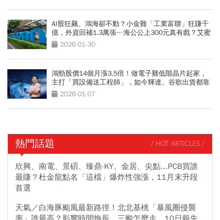
AI股狂飆、鴻海卻不動？小金雞「工業富聯」狂賺千
億，外資回補1.3萬張…海公公上300元真有戲？艾蜜
莉揭關鍵
2026-01-30
鴻勁股價14個月漲3.5倍！做電子雞低階晶片起家，
主打「買設備送工程師」，如今輝達、谷歌出貨都靠
它
2026-01-07
熱門話題
/ HOT ARTICLES /
欣興、南電、景碩、臻鼎-KY、金居、尖點...PCB買誰
最賺？杜金龍點名「這檔」爆炸性強漲，11月末升段
首選
天氣／白海豚颱風最新路徑！北北基桃「暴風圈侵襲
率」誰最高？影響時間拖長、三颱怎麼走，10日報先