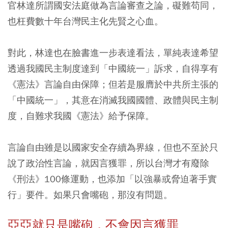
官林達所謂國安法庭做為言論審查之論，礙難苟同，
也枉費數十年台灣民主化先賢之心血。
對此，林達也在臉書進一步表達看法，單純表達希望
透過我國民主制度達到「中國統一」訴求，自得享有
《憲法》言論自由保障；但若是服膺於中共所主張的
「中國統一」，其意在消滅我國國體、政體與民主制
度，自難求我國《憲法》給予保障。
言論自由雖是以國家安全存續為界線，但也不至於只
說了政治性言論，就因言獲罪，所以台灣才有廢除
《刑法》100條運動，也添加「以強暴或脅迫著手實
行」要件。如果只會嘴砲，那沒有問題。
亞亞就只是嘴砲，不會因言獲罪