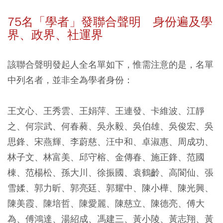
75名「學者」發聯合聲明 身份遍及學
界、政界、社運界
該聯合聲明發起人全名單如下，惟需注意的是，名單
中列名者，並非全為學者身份：
王文心、王秀雲、王娟萍、王連發、卡維波、江靜
之、何宗武、何春蕤、吳永毅、吳伯雄、吳俊宏、吳
思鋒、宋燕輝、李蔚慈、汪中和、卓淑惠、周成功、
林子文、林富美、邱守榕、金傳春、施正鋒、范國
棟、范楊松、孫大川、徐振國、袁鶴齡、高閬仙、張
雪媃、郭力昕、郭亮廷、郭耀中、陳小樺、陳光興、
陳美霞、陳培哲、陳愛麗、陳慈立、陳德亮、傅大
為、傅鴻達、湯紹成、馮建三、黃小陵、黃志翔、黃