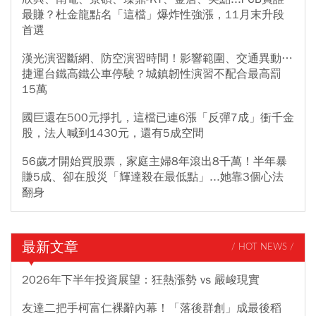
最賺？杜金龍點名「這檔」爆炸性強漲，11月末升段
首選
漢光演習斷網、防空演習時間！影響範圍、交通異動…
捷運台鐵高鐵公車停駛？城鎮韌性演習不配合最高罰
15萬
國巨還在500元掙扎，這檔已連6漲「反彈7成」衝千金
股，法人喊到1430元，還有5成空間
56歲才開始買股票，家庭主婦8年滾出8千萬！半年暴
賺5成、卻在股災「輝達殺在最低點」...她靠3個心法
翻身
最新文章
/ HOT NEWS /
2026年下半年投資展望：狂熱漲勢 vs 嚴峻現實
友達二把手柯富仁裸辭內幕！「落後群創」成最後稻