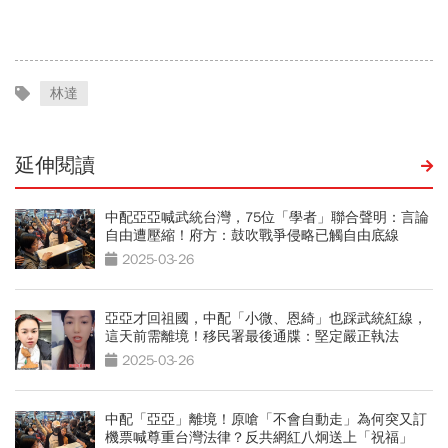
福、一切靠自己爭氣
林達
延伸閱讀
中配亞亞喊武統台灣，75位「學者」聯合聲明：言論
自由遭壓縮！府方：鼓吹戰爭侵略已觸自由底線
2025-03-26
亞亞才回祖國，中配「小微、恩綺」也踩武統紅線，
這天前需離境！移民署最後通牒：堅定嚴正執法
2025-03-26
中配「亞亞」離境！原嗆「不會自動走」為何突又訂
機票喊尊重台灣法律？反共網紅八炯送上「祝福」