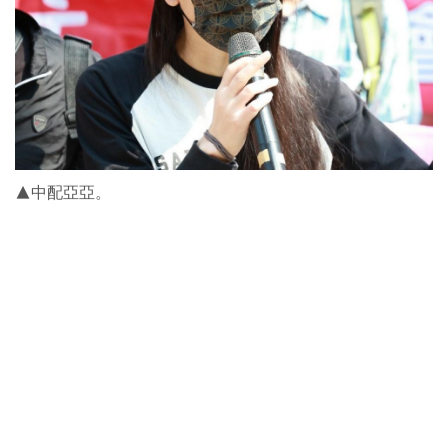
▲中配亞亞。