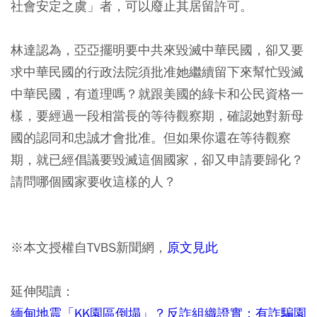
社會安定之虞」者，可以廢止其居留許可。
林達認為，亞亞擺明要中共來毀滅中華民國，卻又要
求中華民國的行政法院須批准她繼續留下來幫忙毀滅
中華民國，有道理嗎？就跟美國的綠卡和公民資格一
樣，要經過一段相當長的等待觀察期，確認她對新母
國的認同和忠誠才會批准。但如果你還在等待觀察
期，就已經倡議要毀滅這個國家，卻又申請要歸化？
請問哪個國家要收這樣的人？
※本文授權自TVBS新聞網，
原文見此
延伸閱讀：
緬甸地震「KK園區倒塌」？反詐組織證實：有詐騙園