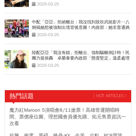
2025-03-25
中配「亞亞」拒絕離台：我沒找到鼓吹武統影片…八
炯揭她想被強制出境背後意圖！內政部：她非普通媽
媽
2025-03-25
陸配亞亞「我沒有錯」拒離台、強制驅離倒計時！民
團力挺挨轟 卓榮泰要內政部「態度堅定」溫柔處理
2025-03-25
熱門話題
/ HOT ARTICLES /
魔力紅Maroon 5演唱會8/11搶票！高雄世運開唱時
間、票價座位圖、理想國會員優先購、拓元售票資訊一
次看
欣興、南電、景碩、臻鼎-KY、金居、尖點...PCB買誰