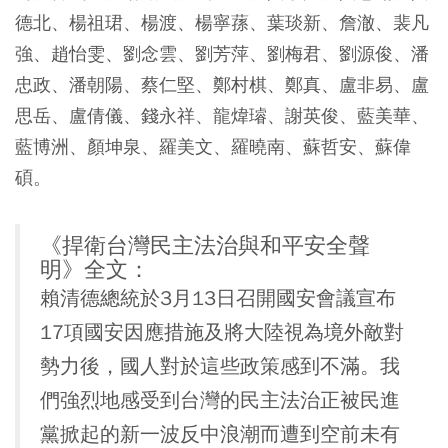
德北、楊祖珺、楊渡、楊寧蓀、葉琰新、詹澈、裴凡
強、趙怡雯、劉念雲、劉芳萍、劉梅君、劉源俊、潘
忠政、潘朝陽、蔡仁堅、鄭村棋、鄭真、盧非易、盧
思岳、盧倩儀、錢永祥、龍煒璿、謝英俊、藍美華、
藍博洲、顏坤泉、羅美文、羅曉南、蘇哲安、蘇偉
碩。
《捍衛台灣民主法治與和平安全聲
明》全文：
賴清德總統於3月13日召開國安會議宣布
17項國安因應措施及將大陸視為境外敵對
勢力後，國人對於這些政策感到不滿。我
們強烈地感受到台灣的民主法治正被民進
黨掀起的新一波反中浪潮而遭到空前未有