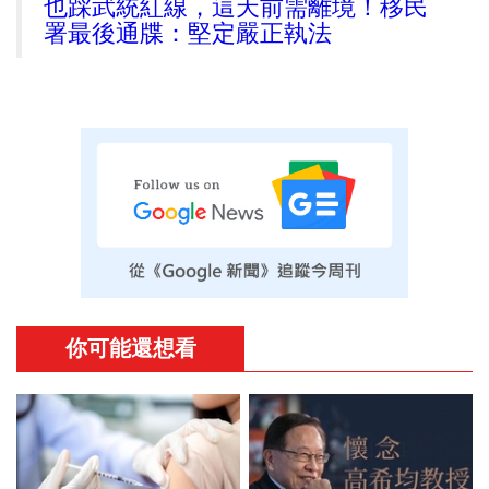
也踩武統紅線，這天前需離境！移民
署最後通牒：堅定嚴正執法