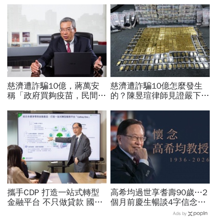
慈濟遭詐騙10億，蔣萬安
慈濟遭詐騙10億怎麼發生
稱「政府買夠疫苗，民間就
的？陳昱瑄律師見證嚴下跪
不用採購」！謝金河：這句
博信任！豪宅藏158公斤黃
話說得不夠公道
金，洗錢手法曝光…慈濟回
應了
攜手CDP 打造一站式轉型
高希均過世享耆壽90歲…2
金融平台 不只做貸款 國泰
個月前慶生暢談4字信念，
世華化身減碳顧問
回憶錄給讀者忠告：自求多
Ads by