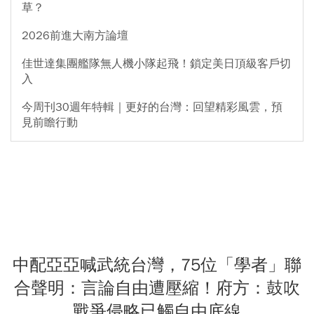
草？
2026前進大南方論壇
佳世達集團艦隊無人機小隊起飛！鎖定美日頂級客戶切
入
今周刊30週年特輯｜更好的台灣：回望精彩風雲，預
見前瞻行動
中配亞亞喊武統台灣，75位「學者」聯
合聲明：言論自由遭壓縮！府方：鼓吹
戰爭侵略已觸自由底線