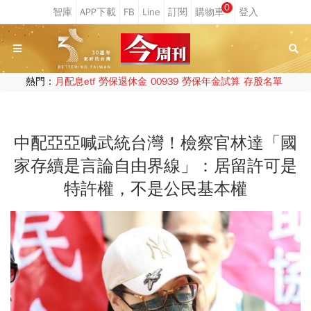
0
熱門：
月配息etf
勞保退休金
00939
勞保年金試算
存股名單
中配亞亞喊武統台灣！檢察官林達「國
家存續是言論自由界線」：居留許可是
特許權，不是公民基本權