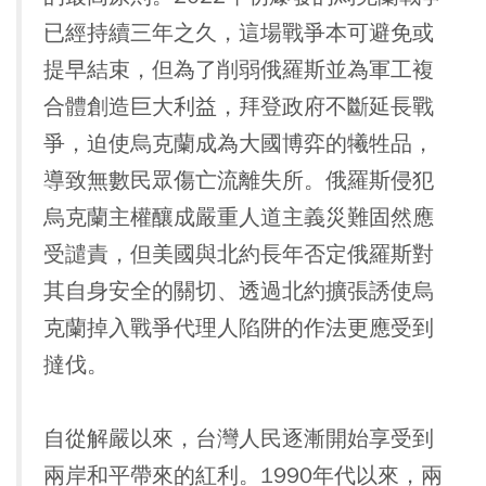
已經持續三年之久，這場戰爭本可避免或
提早結束，但為了削弱俄羅斯並為軍工複
合體創造巨大利益，拜登政府不斷延長戰
爭，迫使烏克蘭成為大國博弈的犧牲品，
導致無數民眾傷亡流離失所。俄羅斯侵犯
烏克蘭主權釀成嚴重人道主義災難固然應
受譴責，但美國與北約長年否定俄羅斯對
其自身安全的關切、透過北約擴張誘使烏
克蘭掉入戰爭代理人陷阱的作法更應受到
撻伐。
自從解嚴以來，台灣人民逐漸開始享受到
兩岸和平帶來的紅利。1990年代以來，兩