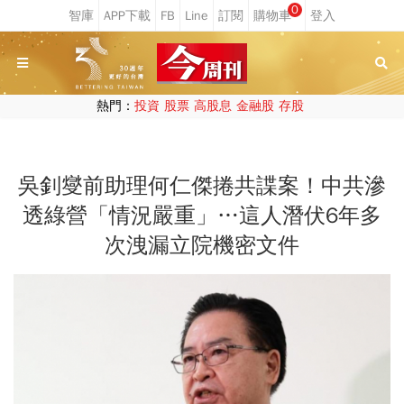
0
熱門：
投資
股票
高股息
金融股
存股
吳釗燮前助理何仁傑捲共諜案！中共滲
透綠營「情況嚴重」…這人潛伏6年多
次洩漏立院機密文件