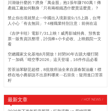
川湖做什麼的？躋身「萬金股」抱1張年賺760萬！傳
產鐵工廠如何翻身「只有兩根鐵憑什麼賣這麼貴」？
禁止你出境就禁止…中國出入境新規9/15上路，台灣
人小心「有去無回」？4種職業特別注意：前例在這
《吉伊卡哇》電影7/31上映！威秀影城特典、預售套
票…販售資訊整理，討伐棒+小卡必收、上映戲院一文
看
空總國家文化基地8月開放！封閉90年古蹟大樓打開
了…加碼「晴空季2026」這天登場，16件作品必看
苦茶油苯駢芘超標，8批致癌油全來自源春製油廠！標
榜在地小農卻說不出原料哪來⋯石崇良：疑用進口苦茶
籽
最新文章
/ HOT NEWS /