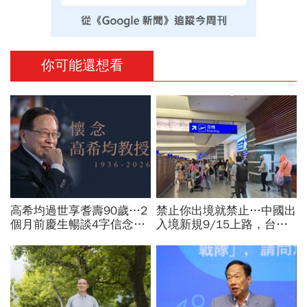
你可能還想看
高希均過世享耆壽90歲…2
禁止你出境就禁止…中國出
個月前慶生暢談4字信念，
入境新規9/15上路，台灣
回憶錄給讀者忠告：自求多
人小心「有去無回」？4種
福、一切靠自己爭氣
職業特別注意：前例在這