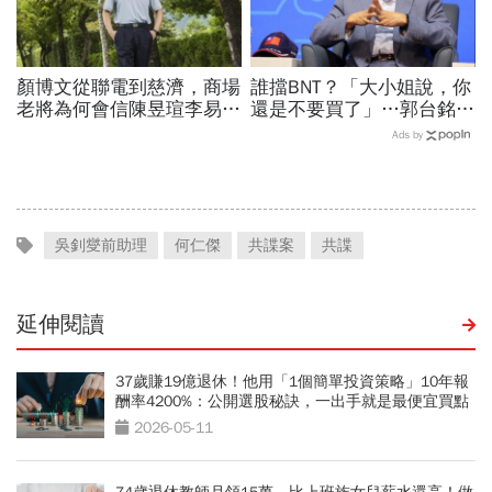
顏博文從聯電到慈濟，商場
誰擋BNT？「大小姐說，你
老將為何會信陳昱瑄李易
還是不要買了」…郭台銘曝
儒、豪給10億？慈濟發
李大維打給他，被點名的都
Ads by
聲：將捍衛信眾捐款、蔡英
回應了
文也說話
吳釗燮前助理
何仁傑
共諜案
共諜
延伸閱讀
37歲賺19億退休！他用「1個簡單投資策略」10年報
酬率4200%：公開選股秘訣，一出手就是最便宜買點
2026-05-11