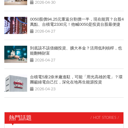
4800萬
2026-04-30
0050股價94.25元重返分割價一半，現在能買？台股4
萬點、台積電2330元！他喊0050是投資台股最便捷
列車
2026-04-27
到底該不該借錢投資、擴大本金？活用低利槓桿，也
能翻轉財富
2026-04-27
台積電5座2奈米廠進駐，可能「用光高雄的電」？環
團籲綠電自己扛，深化在地再生能源投資
2026-04-23
熱門話題
/ HOT STORIES /