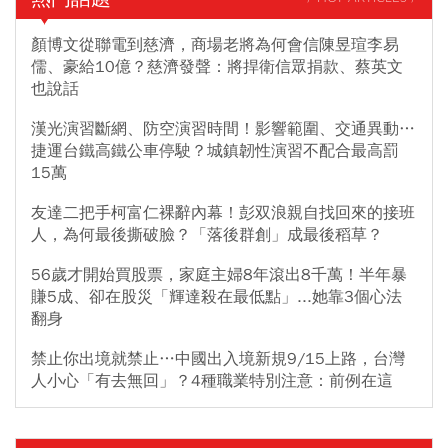
顏博文從聯電到慈濟，商場老將為何會信陳昱瑄李易
儒、豪給10億？慈濟發聲：將捍衛信眾捐款、蔡英文
也說話
漢光演習斷網、防空演習時間！影響範圍、交通異動…
捷運台鐵高鐵公車停駛？城鎮韌性演習不配合最高罰
15萬
友達二把手柯富仁裸辭內幕！彭双浪親自找回來的接班
人，為何最後撕破臉？「落後群創」成最後稻草？
56歲才開始買股票，家庭主婦8年滾出8千萬！半年暴
賺5成、卻在股災「輝達殺在最低點」...她靠3個心法
翻身
禁止你出境就禁止…中國出入境新規9/15上路，台灣
人小心「有去無回」？4種職業特別注意：前例在這