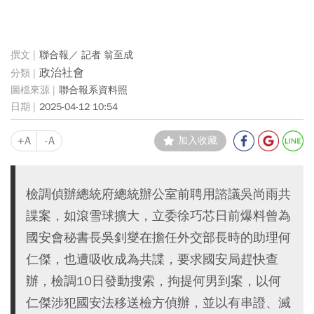
聯合報／ 記者 翁至成
政治社會
聯合報系資料照
2025-04-12 10:54
+A
-A
加入收藏
檢調偵辦總統府總統辦公室前聘用諮議吳尚雨共
諜案，如滾雪球擴大，立委徐巧芯日前爆料曾為
國安會秘書長吳釗燮在擔任外交部長時的助理何
仁傑，也遭吸收成為共諜，要求國安局趕快查
辦，檢調10日發動搜索，拘提何男到案，以何
仁傑涉犯國安法移送檢方偵辦，並以有串證、滅