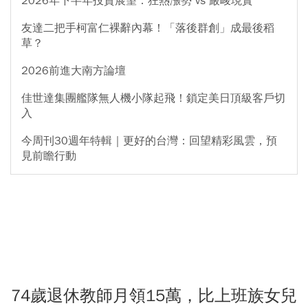
2026年下半年投資展望：狂熱漲勢 vs 嚴峻現實
友達二把手柯富仁裸辭內幕！「落後群創」成最後稻
草？
2026前進大南方論壇
佳世達集團艦隊無人機小隊起飛！鎖定美日頂級客戶切
入
今周刊30週年特輯｜更好的台灣：回望精彩風雲，預
見前瞻行動
74歲退休教師月領15萬，比上班族女兒