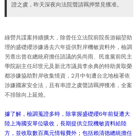
證之虞，昨天深夜向法院聲請羈押禁見獲准。
綠營共諜案持續擴大，除曾任立法院前院長游錫堃助
理的盛礎纓涉嫌過去六年提供對岸機敏資料外，檢調
另查出曾在總統府擔任諮議的吳尚雨、民進黨前民主
學院副主任邱世元及新北市議員李余典的特助黃取榮
都涉嫌協助對岸收集情資，2月中旬遭台北地檢署依
涉嫌國家安全法，且有串證之虞聲請羈押獲准，全案
不排除向上延燒。
據了解，檢調蒐證多時，除掌握盛礎纓6年前疑遭大
陸上海國安單位吸收，長期提供立院機敏資料給陸
方，並收取數百萬元情報費外；包括賴清德總統擔任