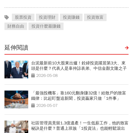
股票投資
投資理財
投資賺錢
投資致富
財務自由
投資什麼最賺錢
延伸閱讀
台泥最新前10大股東出爐！銓緯投資躍居第3大、來
頭是什麼？代表人是辜仲諒表弟、中信金顏文隆之子
2026-05-08
「最強投機客」靠160元翻身賺32億！給散戶的致富
鐵律：比起盯盤追新聞，投資贏家只做「1件事」
2026-05-07
社區管理員竟留1.3億遺產！一生低薪工作，他的致富
秘訣是什麼？普通上班族「1投資法」也能輕鬆滾出