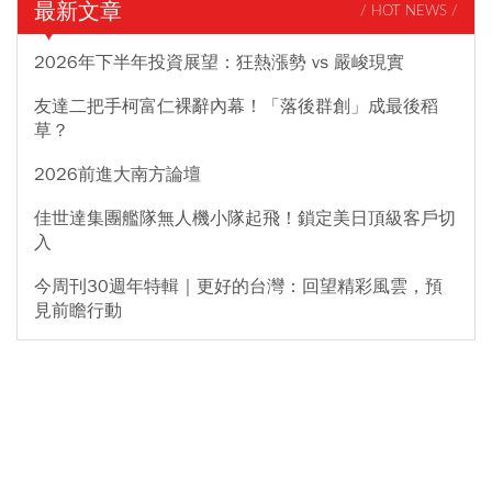
最新文章
/ HOT NEWS /
2026年下半年投資展望：狂熱漲勢 vs 嚴峻現實
友達二把手柯富仁裸辭內幕！「落後群創」成最後稻
草？
2026前進大南方論壇
佳世達集團艦隊無人機小隊起飛！鎖定美日頂級客戶切
入
今周刊30週年特輯｜更好的台灣：回望精彩風雲，預
見前瞻行動