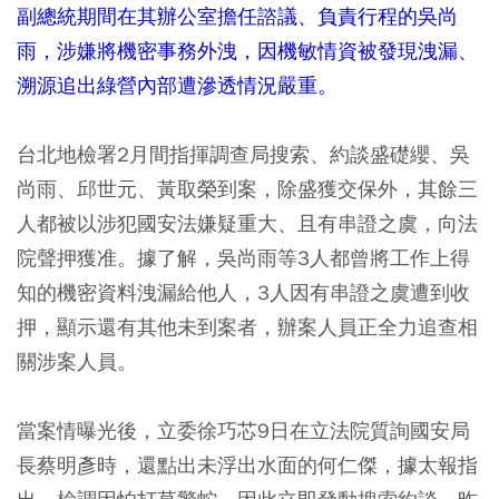
副總統期間在其辦公室擔任諮議、負責行程的吳尚
雨，涉嫌將機密事務外洩，因機敏情資被發現洩漏、
溯源追出綠營內部遭滲透情況嚴重。
台北地檢署2月間指揮調查局搜索、約談盛礎纓、吳
尚雨、邱世元、黃取榮到案，除盛獲交保外，其餘三
人都被以涉犯國安法嫌疑重大、且有串證之虞，向法
院聲押獲准。據了解，吳尚雨等3人都曾將工作上得
知的機密資料洩漏給他人，3人因有串證之虞遭到收
押，顯示還有其他未到案者，辦案人員正全力追查相
關涉案人員。
當案情曝光後，立委徐巧芯9日在立法院質詢國安局
長蔡明彥時，還點出未浮出水面的何仁傑，據太報指