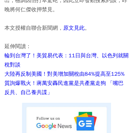
出，檢調因怕打草驚蛇，因此立即發動搜索約談，昨
晚將何仁傑收押禁見。
本文授權自聯合新聞網，
原文見此
。
延伸閱讀：
輪到台灣了！美貿易代表：11日與台灣、以色列就關
稅對談
大陸再反制美國！對美增加關稅由84%提高至125%
質詢爆戰火！蔣萬安轟民進黨是共產黨走狗 「嘴巴
反共、自己養共諜」