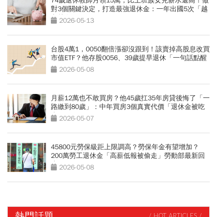
74歲退休教師月領15萬，比上班族女兒薪水還高！做
對3個關鍵決定，打造最強退休金：一年出國5次「越
老越有錢」
2026-05-13
台股4萬1，0050翻倍漲卻沒跟到！該賣掉高股息改買
市值ETF？他存股0056、39歲提早退休「一句話點醒
FOMO仔」
2026-05-08
月薪12萬也不敢買房？他45歲扛35年房貸後悔了「一
路繳到80歲」：中年買房3個真實代價「退休金被吃
光」
2026-05-07
45800元勞保級距上限調高？勞保年金有望增加？
200萬勞工退休金「高薪低報被偷走」勞動部最新回
應
2026-05-08
熱門話題
/ HOT ARTICLES /