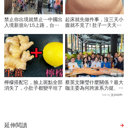
禁止你出境就禁止…中國出
起床就先做件事，沒三天小
入境新規9/15上路，台灣
腹就不見了! 肚子一天天變
人小心「有去無回」？4種
小！
職業特別注意：前例在這
PR
檸檬搭配它，臉上斑點全部
蔡英文陳瑩什麼關係？最大
消失了，小肚子都變平坦了
咖主委為何跨派系力挺、連
饒慶鈴都曬合照...同場背後
Ads by
藏政壇合作內幕？
延伸閱讀