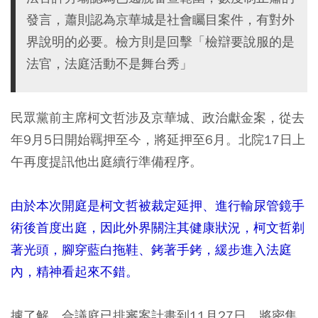
發言，蕭則認為京華城是社會矚目案件，有對外
界說明的必要。檢方則是回擊「檢辯要說服的是
法官，法庭活動不是舞台秀」
民眾黨前主席柯文哲涉及京華城、政治獻金案，從去
年9月5日開始羈押至今，將延押至6月。北院17日上
午再度提訊他出庭續行準備程序。
由於本次開庭是柯文哲被裁定延押、進行輸尿管鏡手
術後首度出庭，因此外界關注其健康狀況，柯文哲剃
著光頭，腳穿藍白拖鞋、銬著手銬，緩步進入法庭
內，精神看起來不錯。
據了解，合議庭已排審案計畫到11月27日，將密集