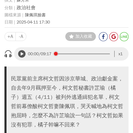
蘇芳禾
政治社會
陳佩琪臉書
2025-04-11 17:30
+A
-A
加入收藏
00:00
/09:17
x1
民眾黨前主席柯文哲因涉京華城、政治獻金案，
自去年9月羈押至今，柯文哲秘書許芷瑜（橘
子）週五（4/11）被列外逃通緝犯名單，柯文
哲前幕僚酸柯文哲妻陳佩琪，哭天喊地為柯文哲
抱屈時，怎麼不為許芷瑜說一句話？柯文哲如果
沒有犯罪，橘子幹嘛不回來？