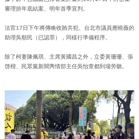
審理拚年底結案、明年首季宣判。
法官17日下午將傳喚收賄共犯、台北市議員應曉薇的
助理吳順民（已認罪），同樣行準備程序。
除了柯妻陳佩琪、主席黃國昌之外，立委黃珊珊、張
啓楷、民眾黨新聞輿情部主任吳怡萱都到場旁聽。