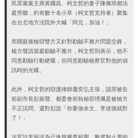
民眾黨黨主席黃國昌、柯文哲的妻子陳佩琪都法
庭旁聽，約有數十名小草（柯文哲支持者）聚集
在台北地方法院外大喊「阿北，加油！」
而開庭後檢辯雙方又針對勘驗不雅片問題交鋒，
檢方聲請當庭勘驗不雅片，柯文哲則表示，他不
同意勘驗行動硬碟，但同意勘驗檢察官對他的偵
訊時的光碟。
此外，柯文哲的辯護律師蕭奕弘主張，認罪被告
前副市長彭振聲、都委會前執秘邵琇珮是被檢方
不正訊問、還對彭說「你要做余文、李述德就對
了！」
法官許芳瑜認為已逸脫審查範圍，數度制止蕭的