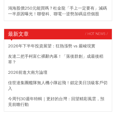
鴻海股價250元能買嗎？杜金龍「手上一定要有」減碼
一半原因曝光！聯發科、聯電…逆勢加碼這些個股
最新文章
/ HOT NEWS /
2026年下半年投資展望：狂熱漲勢 vs 嚴峻現實
友達二把手柯富仁裸辭內幕！「落後群創」成最後稻
草？
2026前進大南方論壇
佳世達集團艦隊無人機小隊起飛！鎖定美日頂級客戶切
入
今周刊30週年特輯｜更好的台灣：回望精彩風雲，預
見前瞻行動