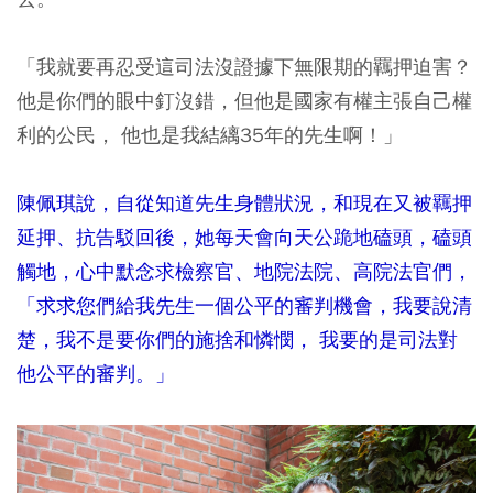
「我就要再忍受這司法沒證據下無限期的羈押迫害？
他是你們的眼中釘沒錯，但他是國家有權主張自己權
利的公民， 他也是我結縭35年的先生啊！」
陳佩琪說，自從知道先生身體狀況，和現在又被羈押
延押、抗告駁回後，她每天會向天公跪地磕頭，磕頭
觸地，心中默念求檢察官、地院法院、高院法官們，
「求求您們給我先生一個公平的審判機會，我要說清
楚，我不是要你們的施捨和憐憫， 我要的是司法對
他公平的審判。」