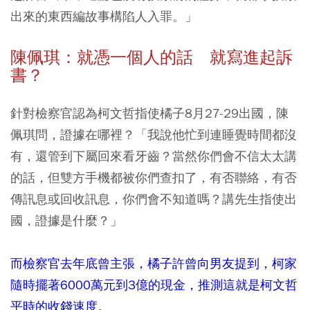
出來的東西編故事構陷人入罪。」
陳佩琪：就憑一個人的話 就寫進起訴
書？
針對檢察官認為柯文哲指使橘子8月27-29出國，陳
佩琪問，證據在哪裡？「我說他忙到連睡覺時間都沒
有，還管到下屬回來看牙齒？當然你們會不信太太講
的話，但雙方手機都被你們查扣了，有否聯絡，有否
傳訊息或回收訊息，你們會不知道嗎？講先生指使出
國，證據是什麼？」
而檢察官去年底曾主張，橘子許曾向男友提到，柯家
隨時擺著6000萬元到3億的現金，推測這就是柯文哲
平時的收錢速度。