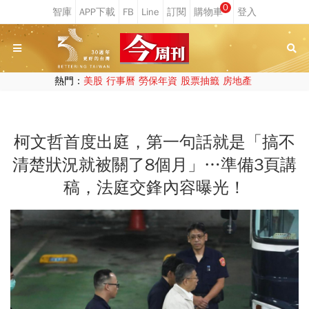
0
熱門：
美股
行事曆
勞保年資
股票抽籤
房地產
柯文哲首度出庭，第一句話就是「搞不
清楚狀況就被關了8個月」…準備3頁講
稿，法庭交鋒內容曝光！