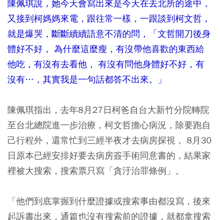
陳佩琪說，她今天會寫出來是今天在去北所的途中，
又接到柯媽媽來電，跟往常一樣，一跟談到柯文哲，
就是爆哭，斷斷續續語意不清的問，「文哲開刀後身
體好不好， 為什麼這麼瘦，有沒帶他喜歡的東西給
他吃，有沒有去看他， 有沒有問他身體好不好，有
沒有…，其實我是一句話都答不出來。」
陳佩琪指出，去年8月27日柯爸自台大新竹分院轉院
至台北總院進一步治療，柯文哲擔心病況，除要跑自
己行程外，還常忙到三經半夜才去病房探視， 8月30
日原本已經安排好要去病房簽手術同意書的，結果家
裡被大搜索，搜索票只寫「貪汙治罪條例」。
「他們到底掌握到什麼證據或搜索事由都沒寫，後來
起訴書出來，通篇也沒有搜索前的證據，就都拿搜索