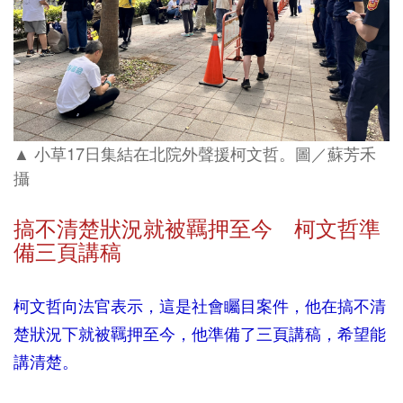
▲ 小草17日集結在北院外聲援柯文哲
蘇芳禾
。圖／
攝
搞不清楚狀況就被羈押至今 柯文哲準
備三頁講稿
柯文哲向法官表示，這是社會矚目案件，他在搞不清
楚狀況下就被羈押至今，他準備了三頁講稿，希望能
講清楚。