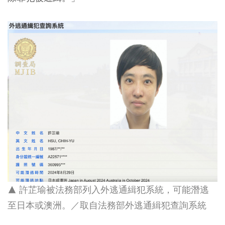
▲ 許芷瑜被法務部列入外逃通緝犯系統，可能潛逃
至日本或澳洲。／取自法務部外逃通緝犯查詢系統