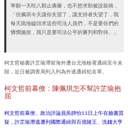
寧願一天吃八顆止痛藥，也不想求助被說裝病，
「但佩琪今天讓你失望了，讓支持者失望了，我
每天跪地磕頭求這些司法人員們，不是要你們的
憐憫施捨，我只是要司法公平的審判和對待。」
柯文哲秘書許芷瑜滯留海外遭台北地檢署通緝至今未
歸，近日被調查局列入列為外逃通緝犯名單。
柯文哲前幕僚：陳佩琪怎不幫
許芷瑜抱
屈
柯文哲前幕僚、政治評論員吳靜怡11日上午在臉書質
疑，許芷瑜潛逃遭列國際通緝與百億賭王、洗錢大亨