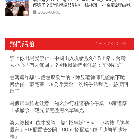
停穩了？記憶體股只能挑一檔挑誰，杜金龍2理由喊
選它
2026-08-03
熱門話題
/ HOT ARTICLES /
禁止你出境就禁止…中國出入境新規9/15上路，台灣
人小心「有去無回」？4種職業特別注意：前例在這
慈濟遭詐騙10億怎麼發生的？陳昱瑄律師見證嚴下跪
博信任！豪宅藏158公斤黃金，洗錢手法曝光…慈濟回
應了
暑假跟團旅遊注意！知名旅行社遭勒令停業、9家遭廢
止或撤照…觀光署完整黑名單曝光
淡大教授41歲才投資，靠1招年賺15％！小資族「勝率
最高」ETF配置法公開：0050搭配這1種「越簡單越好
賺」