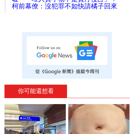
柯前幕僚：沒犯罪不如快請橘子回來
你可能還想看
PR