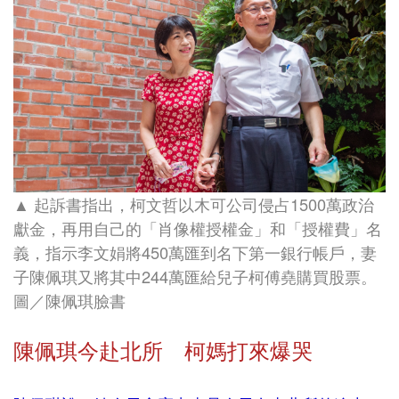
▲ 起訴書指出，柯文哲以木可公司侵占1500萬政治
獻金，再用自己的「肖像權授權金」和「授權費」名
義，指示李文娟將450萬匯到名下第一銀行帳戶，妻
子陳佩琪又將其中244萬匯給兒子柯傅堯購買股票
。
圖／陳佩琪臉書
陳佩琪今赴北所 柯媽打來爆哭