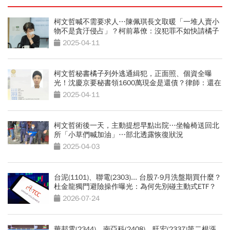
柯文哲喊不需要求人…陳佩琪長文取暖「一堆人賣小
物不是貪汙侵占」？柯前幕僚：沒犯罪不如快請橘子
回來
2025-04-11
柯文哲秘書橘子列外逃通緝犯，正面照、個資全曝
光！沈慶京要秘書領1600萬現金是還債？律師：還在
找人
2025-04-11
柯文哲術後一天，主動提想早點出院…坐輪椅送回北
所「小草們喊加油」…部北透露恢復狀況
2025-04-03
台泥(1101)、聯電(2303)... 台股7-9月洗盤期買什麼？
杜金龍獨門避險操作曝光：為何先別碰主動式ETF？
2026-07-24
華邦電(2344)、南亞科(2408)、旺宏(2337)第二根漲