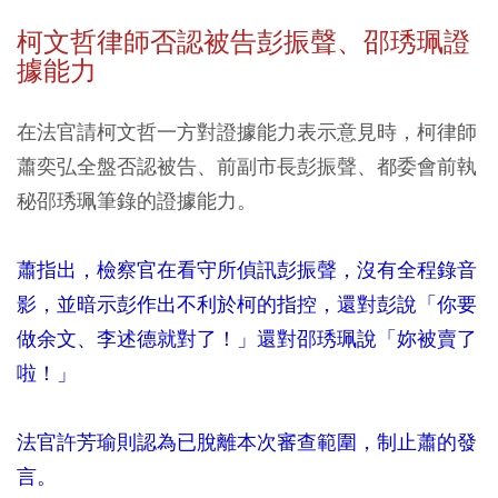
柯文哲律師否認被告彭振聲、邵琇珮證
據能力
在法官請柯文哲一方對證據能力表示意見時，柯律師
蕭奕弘全盤否認被告、前副市長彭振聲、都委會前執
秘邵琇珮筆錄的證據能力。
蕭指出，檢察官在看守所偵訊彭振聲，沒有全程錄音
影，並暗示彭作出不利於柯的指控，還對彭說「你要
做余文、李述德就對了！」還對邵琇珮說「妳被賣了
啦！」
法官許芳瑜則認為已脫離本次審查範圍，制止蕭的發
言。