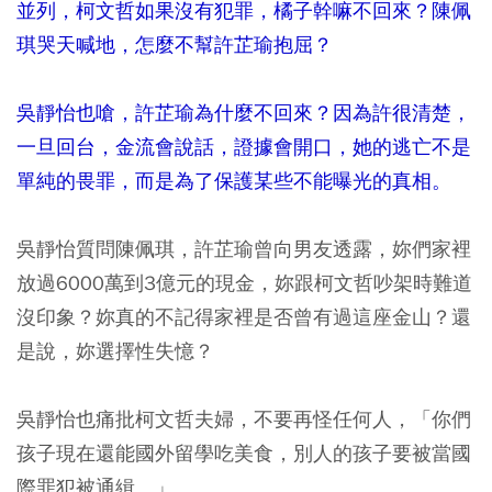
並列，柯文哲如果沒有犯罪，橘子幹嘛不回來？陳佩
琪哭天喊地，怎麼不幫許芷瑜抱屈？
吳靜怡也嗆，許芷瑜為什麼不回來？因為許很清楚，
一旦回台，金流會說話，證據會開口，她的逃亡不是
單純的畏罪，而是為了保護某些不能曝光的真相。
吳靜怡質問陳佩琪，許芷瑜曾向男友透露，妳們家裡
放過6000萬到3億元的現金，妳跟柯文哲吵架時難道
沒印象？妳真的不記得家裡是否曾有過這座金山？還
是說，妳選擇性失憶？
吳靜怡也痛批柯文哲夫婦，不要再怪任何人，「你們
孩子現在還能國外留學吃美食，別人的孩子要被當國
際罪犯被通緝。」