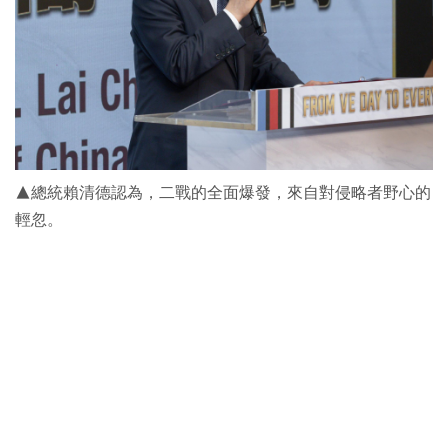
▲總統賴清德認為，二戰的全面爆發，來自對侵略者野心的
輕忽。