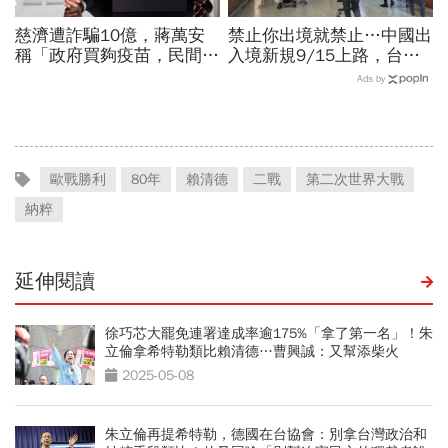
慈濟遭詐騙10億，蔣萬安
禁止你出境就禁止…中國出
稱「政府買夠疫苗，民間就
入境新規9/15上路，台灣
不用採購」！謝金河：這句
人小心「有去無回」？4種
Ads by
話說得不夠公道
職業特別注意：前例在這
歐戰勝利
80年
賴清德
二戰
第二次世界大戰
納粹
延伸閱讀
徐巧芯大罷免連署達成率逾175%「拿了第一名」！朱
立倫拿希特勒類比賴清德…曹興誠：又幫添柴火
2025-05-08
朱立倫再提希特勒，德國在台協會：別拿台灣政治和