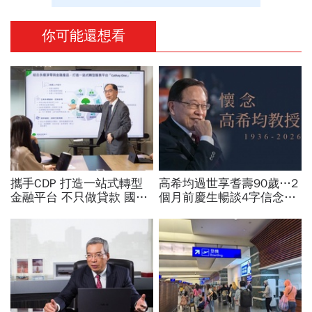
你可能還想看
攜手CDP 打造一站式轉型
高希均過世享耆壽90歲…2
金融平台 不只做貸款 國泰
個月前慶生暢談4字信念，
世華化身減碳顧問
回憶錄給讀者忠告：自求多
福、一切靠自己爭氣