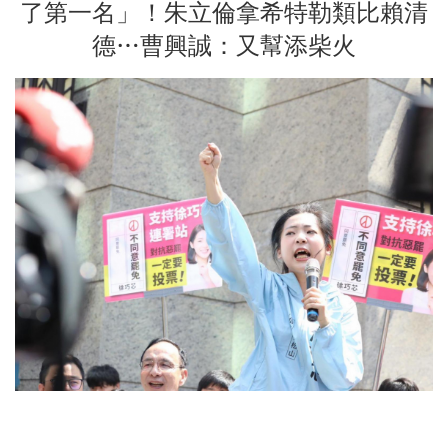
了第一名」！朱立倫拿希特勒類比賴清
德…曹興誠：又幫添柴火