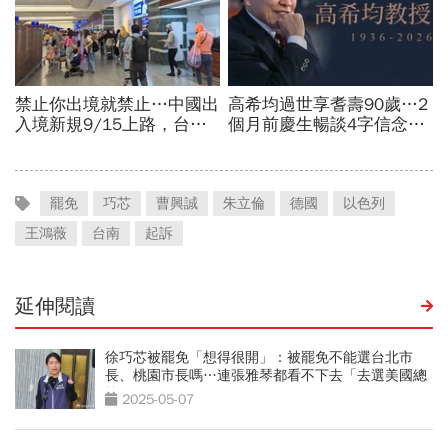
罷免
巧芯
曹興誠
朱立倫
德國
以色列
王鴻薇
台南
起訴
延伸閱讀
徐巧芯被罷免「想得很開」：被罷免不能選台北市
長、桃園市長嗎…連張雅琴都看不下去「去選美國總
統吧」
2025-05-07