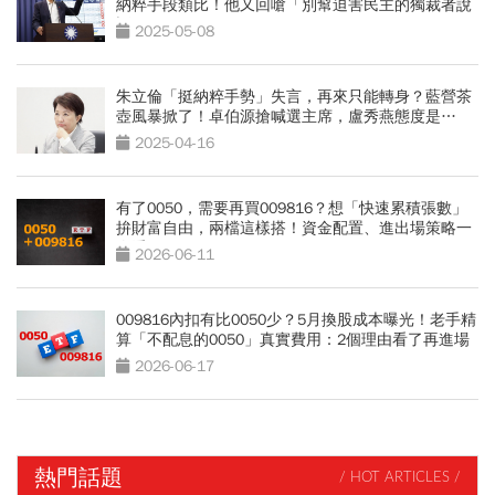
納粹手段類比！他又回嗆「別幫迫害民主的獨裁者說
話」
2025-05-08
朱立倫「挺納粹手勢」失言，再來只能轉身？藍營茶
壺風暴掀了！卓伯源搶喊選主席，盧秀燕態度是…
2025-04-16
有了0050，需要再買009816？想「快速累積張數」
拚財富自由，兩檔這樣搭！資金配置、進出場策略一
次看
2026-06-11
009816內扣有比0050少？5月換股成本曝光！老手精
算「不配息的0050」真實費用：2個理由看了再進場
2026-06-17
熱門話題
/ HOT ARTICLES /