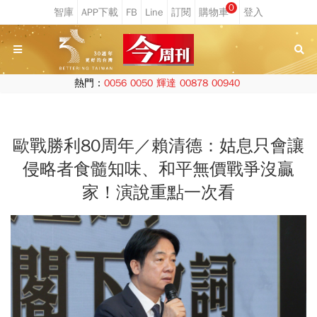
0
熱門：
0056
0050
輝達
00878
00940
歐戰勝利80周年／賴清德：姑息只會讓
侵略者食髓知味、和平無價戰爭沒贏
家！演說重點一次看