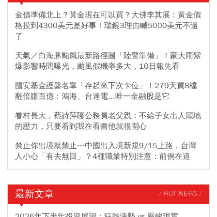
金價準備北上？黃金現在可以買？大佛李其展：黃金價
格摸到4300美元是好事！瑞銀3理由喊5000美元不遠
了
天氣／白海豚颱風最新路徑圖「陸警準備」！豪大雨紫
爆影響時間曝光，颱風假機率多大，10日報先看
國安基金護盤名單「存起來下次卡位」！279天買8檔
翻倍賺百億：鴻海、台達電...唯一金融股是它
眷村長大，蔡詩萍聊公務員老父親：不給子女出人頭地
的壓力，只要看到我在看書他就很開心
禁止你出境就禁止…中國出入境新規9/15上路，台灣
人小心「有去無回」？4種職業特別注意：前例在這
最新文章
/ HOT NEWS /
2026年下半年投資展望：狂熱漲勢 vs 嚴峻現實