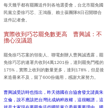
每天幾乎都有罷團送件到各地選委會，台北市罷免國
民黨立委徐巧芯、王鴻薇、賴士葆團隊8日召開聯合
送件記者會。
實際收到巧芯罷免數更高 曹興誠：不
擔心沒議題
罷免徐巧芯案的領銜人、聯電創辦人曹興誠透露，罷
免徐巧芯的連署共收到4萬1201份，達到罷免門檻的
175%，實際上收到的數量更多，達到178%，但是後
來造冊來不及，留了600份備用，感謝大家努力。
曹興誠受訪時也指出，昨天德國在台協會發文譴責朱
立倫，說不應該把台灣比成納粹政權，這很離譜，這
就是大家現在要罷免這些國民黨立委最重要理由。國