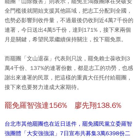
罷團「山除薇害」則表示，罷免王鴻薇團隊在突破安
全門檻後就開始支援其他區域，把志工分配到全國，
也勢必影響到收件量，不過最後仍收到近4萬7千份的
連署，今日送出4萬5千份，達到171%，接下來兩個
月是關鍵，希望民眾繼續保持關注，投下罷免票。
而罷團「文山退葆」代表則只說，罷免賴士葆收到3
萬4千份、137%的連署份數，都是志工的功勞，也感
謝出來連署的民眾，把這樣的重責大任托付給罷團，
接下來也要努力達成大家期待。
罷免羅智強達156% 廖先翔138.6%
台北市其他罷團也在近日送件，罷免國民黨立委羅智
強團體「大安強強滾」7日宣布共募集3萬6398份二