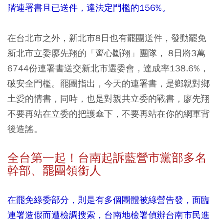
階連署書且已送件，達法定門檻的156%。
在台北市之外，新北市8日也有罷團送件，發動罷免
新北市立委廖先翔的「齊心斷翔」團隊， 8日將3萬
6744份連署書送交新北市選委會，達成率138.6%，
破安全門檻。罷團指出，今天的連署書，是鄉親對鄉
土愛的情書，同時，也是對親共立委的戰書，廖先翔
不要再站在立委的把護傘下，不要再站在你的網軍背
後造謠。
全台第一起！台南起訴藍營市黨部多名
幹部、罷團領銜人
在罷免綠委部分，則是有多個團體被綠營告發，面臨
連署造假而遭檢調搜索，台南地檢署偵辦台南市民進