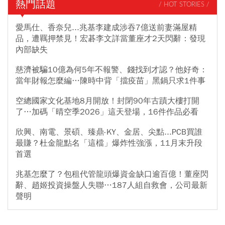
熱門話題
/ HOT STORIES /
愛馬仕、香奈兒...兆基李建成涉吞7億送前妻滿屋精
品，遭羈押禁見！宏碁李文詳當董座才2天閃辭：發現
內部缺失
慈濟被騙10億為何5年不報警、錢找到才認？他好奇：
當年財報怎麼編…陳時中背「擋疫苗」黑鍋只求1件事
空總國家文化基地8月開放！封閉90年古蹟大樓打開
了…加碼「晴空季2026」這天登場，16件作品必看
欣興、南電、景碩、臻鼎-KY、金居、尖點...PCB買誰
最賺？杜金龍點名「這檔」爆炸性強漲，11月末升段
首選
兆基怎麼了？包租代管龍頭爆資金缺口逾百億！董座閃
辭、趙姬投資操盤人失聯…187人組自救會，公司最新
聲明