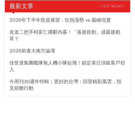
最新文章
/ HOT NEWS /
2026年下半年投資展望：狂熱漲勢 vs 嚴峻現實
友達二把手柯富仁裸辭內幕！「落後群創」成最後稻
草？
2026前進大南方論壇
佳世達集團艦隊無人機小隊起飛！鎖定美日頂級客戶切
入
今周刊30週年特輯｜更好的台灣：回望精彩風雲，預
見前瞻行動