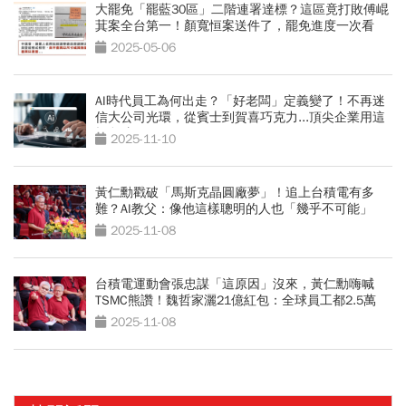
大罷免「罷藍30區」二階連署達標？這區竟打敗傅崐
萁案全台第一！顏寬恒案送件了，罷免進度一次看
2025-05-06
AI時代員工為何出走？「好老闆」定義變了！不再迷
信大公司光環，從賓士到賀喜巧克力...頂尖企業用這
招留才
2025-11-10
黃仁勳戳破「馬斯克晶圓廠夢」！追上台積電有多
難？AI教父：像他這樣聰明的人也「幾乎不可能」
2025-11-08
台積電運動會張忠謀「這原因」沒來，黃仁勳嗨喊
TSMC熊讚！魏哲家灑21億紅包：全球員工都2.5萬
2025-11-08