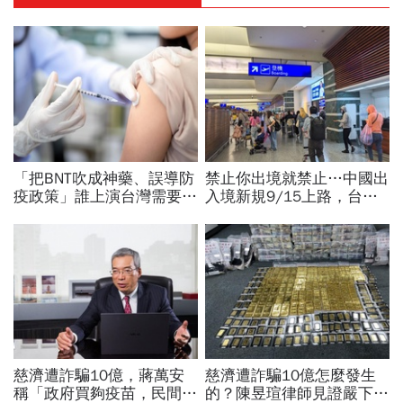
「把BNT吹成神藥、誤導防
禁止你出境就禁止…中國出
疫政策」誰上演台灣需要中
入境新規9/15上路，台灣
國施予恩惠的大戲？杜奕
人小心「有去無回」？4種
瑾：還防疫團隊一個公道
職業特別注意：前例在這
慈濟遭詐騙10億，蔣萬安
慈濟遭詐騙10億怎麼發生
稱「政府買夠疫苗，民間就
的？陳昱瑄律師見證嚴下跪