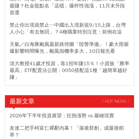
最賺？杜金龍點名「這檔」爆炸性強漲，11月末升段
首選
禁止你出境就禁止…中國出入境新規9/15上路，台灣
人小心「有去無回」？4種職業特別注意：前例在這
天氣／白海豚颱風最新路徑圖「陸警準備」！豪大雨紫
爆影響時間曝光，颱風假機率多大，10日報先看
淡大教授41歲才投資，靠1招年賺15％！小資族「勝率
最高」ETF配置法公開：0050搭配這1種「越簡單越好
賺」
最新文章
/ HOT NEWS /
2026年下半年投資展望：狂熱漲勢 vs 嚴峻現實
友達二把手柯富仁裸辭內幕！「落後群創」成最後稻
草？