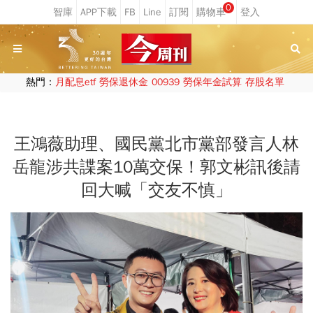
0
熱門：
月配息etf
勞保退休金
00939
勞保年金試算
存股名單
王鴻薇助理、國民黨北市黨部發言人林
岳龍涉共諜案10萬交保！郭文彬訊後請
回大喊「交友不慎」