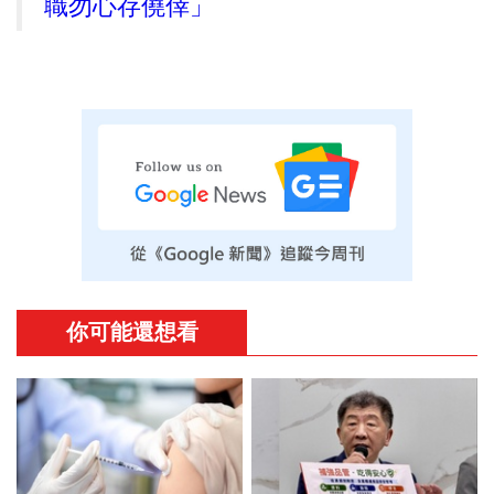
職勿心存僥倖」