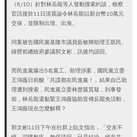
（6/10）針對林岳龍等人發動搜索約談，檢察
官訊後於11日清晨諭令林岳龍以新台幣10萬元
交保，並限制出境、出海。
同案被告國民黨基隆市議員藍敏輝助理王凱民、
綠營前總統府參議郭文彬，訊後均請回。
而民進黨爆出5名黨工、助理涉案，國民黨立委
王鴻薇日前酸「共諜都在民進黨！」結果自己助
理遭到搜索，民進黨立委林楚茵質疑，到事發
前，林岳龍還黏緊王鴻薇協助宣傳反罷免活動，
王鴻薇現在怎麼解釋？
郭文彬11日下午在社群上貼文指出，「交友不
慎，深懷歉疚，無保請回，已是結論，絕非共