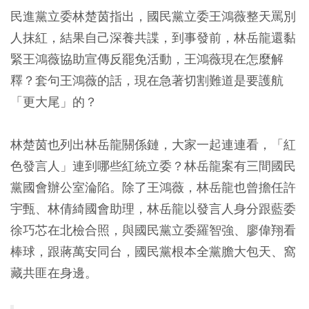
民進黨立委林楚茵指出，國民黨立委王鴻薇整天罵別
人抹紅，結果自己深養共諜，到事發前，林岳龍還黏
緊王鴻薇協助宣傳反罷免活動，王鴻薇現在怎麼解
釋？套句王鴻薇的話，現在急著切割難道是要護航
「更大尾」的？
林楚茵也列出林岳龍關係鏈，大家一起連連看，「紅
色發言人」連到哪些紅統立委？林岳龍案有三間國民
黨國會辦公室淪陷。除了王鴻薇，林岳龍也曾擔任許
宇甄、林倩綺國會助理，林岳龍以發言人身分跟藍委
徐巧芯在北檢合照，與國民黨立委羅智強、廖偉翔看
棒球，跟蔣萬安同台，國民黨根本全黨膽大包天、窩
藏共匪在身邊。