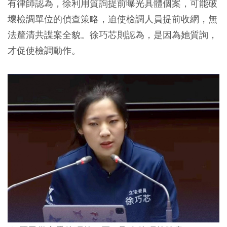
有律師認為，徐利用質詢提前曝光具體個案，可能破
壞檢調單位的偵查策略，迫使檢調人員提前收網，無
法釐清共諜案全貌。徐巧芯則認為，是因為她質詢，
才促使檢調動作。