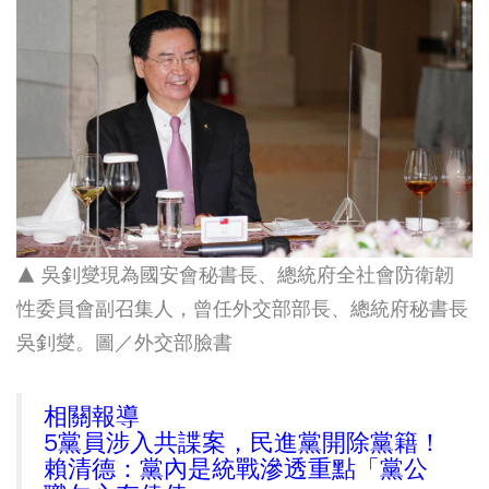
▲ 吳釗燮現為國安會秘書長、總統府全社會防衛韌
性委員會副召集人，曾任外交部部長、總統府秘書長
吳釗燮。圖／外交部臉書
相關報導
5黨員涉入共諜案，民進黨開除黨籍！
賴清德：黨內是統戰滲透重點「黨公