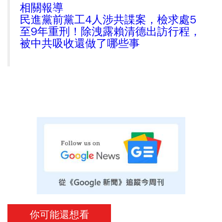
相關報導
民進黨前黨工4人涉共諜案，檢求處5
至9年重刑！除洩露賴清德出訪行程，
被中共吸收還做了哪些事
你可能還想看