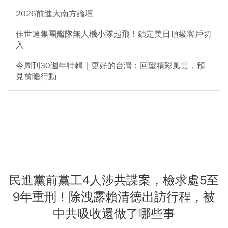
2026前進大南方論壇
佳世達集團艦隊無人機小隊起飛！鎖定美日頂級客戶切
入
今周刊30週年特輯｜更好的台灣：回望精彩風雲，預
見前瞻行動
民進黨前黨工4人涉共諜案，檢求處5至
9年重刑！除洩露賴清德出訪行程，被
中共吸收還做了哪些事