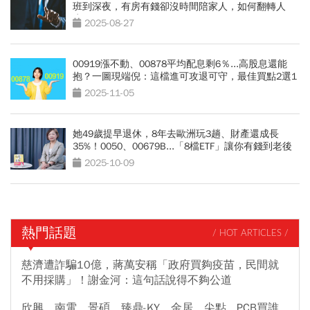
班到深夜，有房有錢卻沒時間陪家人，如何翻轉人
生？
2025-08-27
00919漲不動、00878平均配息剩6％...高股息還能
抱？一圖現端倪：這檔進可攻退可守，最佳買點2選1
2025-11-05
她49歲提早退休，8年去歐洲玩3趟、財產還成長
35%！0050、00679B...「8檔ETF」讓你有錢到老後
2025-10-09
熱門話題
/ HOT ARTICLES /
慈濟遭詐騙10億，蔣萬安稱「政府買夠疫苗，民間就
不用採購」！謝金河：這句話說得不夠公道
欣興、南電、景碩、臻鼎-KY、金居、尖點...PCB買誰