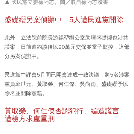
▲ 國民黨立委徐巧芯。圖／取自徐巧芯臉書
盛礎纓另案偵辦中 5人遭民進黨開除
此外，立法院前院長游錫堃辦公室助理盛礎纓也涉共
諜案，日前遭約談後以20萬元交保並電子監控，這部
分另案偵辦中。
民進黨中評會5月間已開會達成一致決議，將5名涉案
黨員邱世元、黃取榮、何仁傑、吳尚雨、盛礎纓予以
除名並開除黨籍。
黃取榮、何仁傑否認犯行、編造謊言
遭檢方求處重刑