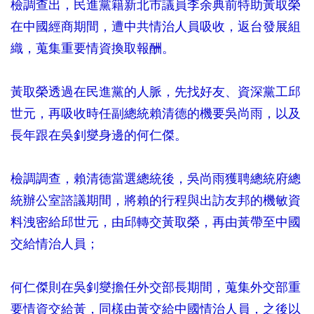
檢調查出，民進黨籍新北市議員李余典前特助黃取榮
在中國經商期間，遭中共情治人員吸收，返台發展組
織，蒐集重要情資換取報酬。
黃取榮透過在民進黨的人脈，先找好友、資深黨工邱
世元，再吸收時任副總統賴清德的機要吳尚雨，以及
長年跟在吳釗燮身邊的何仁傑。
檢調調查，賴清德當選總統後，吳尚雨獲聘總統府總
統辦公室諮議期間，將賴的行程與出訪友邦的機敏資
料洩密給邱世元，由邱轉交黃取榮，再由黃帶至中國
交給情治人員；
何仁傑則在吳釗燮擔任外交部長期間，蒐集外交部重
要情資交給黃，同樣由黃交給中國情治人員，之後以