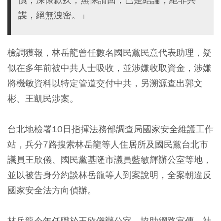
諜，絕無洩密。」
檢調獲報，林岳龍曾任數名國民黨民意代表助理，疑
似在多年前被中共人士吸收，並涉嫌收取資金，涉嫌
將機敏資料以特定管道交付中共，另溯源查出郭文
彬、王凱民涉案。
台北地檢署10日指揮法務部調查局國家安全維護工作
站，兵分7路搜索林岳龍等人住居所及國民黨台北市
議員王欣儀、國民黨基隆市議員藍敏輝辦公室等地，
並以被告身分約談林岳龍等人到案說明，全案朝違反
國家安全法方向偵辦。
林岳龍今年任職於王欣儀辦公室，協助網路宣傳、社