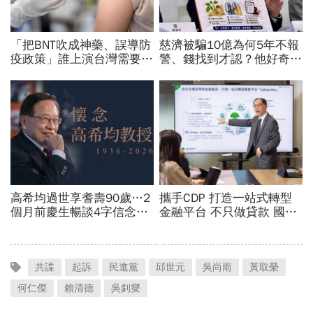
共諜
起訴
民進黨
邱世元
吳尚雨
黃取榮
何仁傑
賴清德
吳釗燮