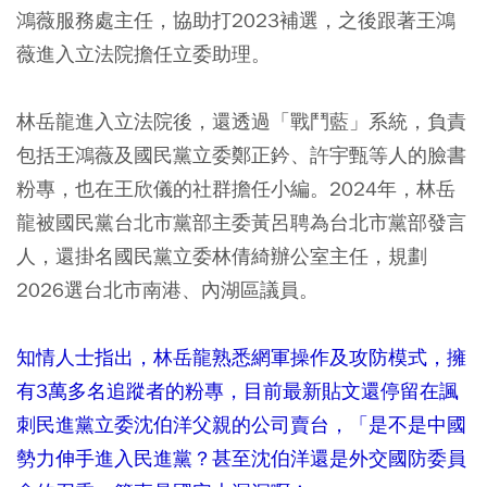
鴻薇服務處主任，協助打2023補選，之後跟著王鴻
薇進入立法院擔任立委助理。
林岳龍進入立法院後，還透過「戰鬥藍」系統，負責
包括王鴻薇及國民黨立委鄭正鈐、許宇甄等人的臉書
粉專，也在王欣儀的社群擔任小編。2024年，林岳
龍被國民黨台北市黨部主委黃呂聘為台北市黨部發言
人，還掛名國民黨立委林倩綺辦公室主任，規劃
2026選台北市南港、內湖區議員。
知情人士指出，林岳龍熟悉網軍操作及攻防模式，擁
有3萬多名追蹤者的粉專，目前最新貼文還停留在諷
刺民進黨立委沈伯洋父親的公司賣台，「是不是中國
勢力伸手進入民進黨？甚至沈伯洋還是外交國防委員