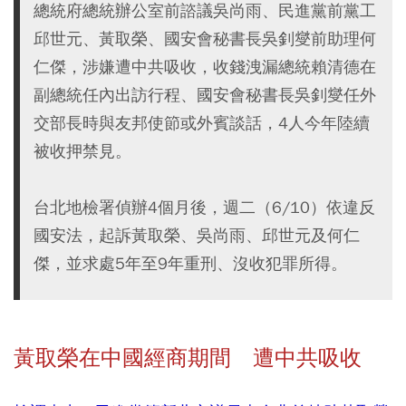
總統府總統辦公室前諮議吳尚雨、民進黨前黨工
邱世元、黃取榮、國安會秘書長吳釗燮前助理何
仁傑，涉嫌遭中共吸收，收錢洩漏總統賴清德在
副總統任內出訪行程、國安會秘書長吳釗燮任外
交部長時與友邦使節或外賓談話，4人今年陸續
被收押禁見。
台北地檢署偵辦4個月後，週二（6/10）依違反
國安法，起訴黃取榮、吳尚雨、邱世元及何仁
傑，並求處5年至9年重刑、沒收犯罪所得。
黃取榮在中國經商期間 遭中共吸收