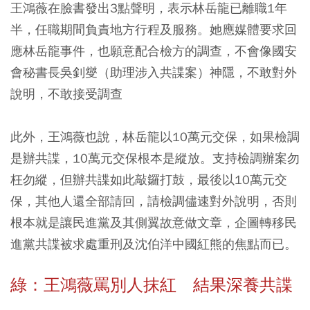
王鴻薇在臉書發出3點聲明，表示林岳龍已離職1年
半，任職期間負責地方行程及服務。她應媒體要求回
應林岳龍事件，也願意配合檢方的調查，不會像國安
會秘書長吳釗燮（助理涉入共諜案）神隱，不敢對外
說明，不敢接受調查
此外，王鴻薇也說，林岳龍以10萬元交保，如果檢調
是辦共諜，10萬元交保根本是縱放。支持檢調辦案勿
枉勿縱，但辦共諜如此敲鑼打鼓，最後以10萬元交
保，其他人還全部請回，請檢調儘速對外說明，否則
根本就是讓民進黨及其側翼故意做文章，企圖轉移民
進黨共諜被求處重刑及沈伯洋中國紅熊的焦點而已。
綠：王鴻薇罵別人抹紅 結果深養共諜