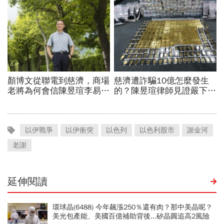
以伊戰爭
以伊衝突
以色列
以色利股市
謝金河
老謝
延伸閱讀
環球晶(6488) 今年飆漲250％還有肉？那中美晶呢？
美光包產能、美國百億補助背後...矽晶圓追高2風險