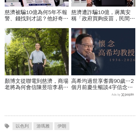
慈濟被騙10億為何5年不報
慈濟遭詐騙10億，蔣萬安
警、錢找到才認？他好奇：
稱「政府買夠疫苗，民間就
當年財報怎麼編…陳時中背
不用採購」！謝金河：這句
「擋疫苗」黑鍋只求1件事
話說得不夠公道
顏博文從聯電到慈濟，商場
高希均過世享耆壽90歲…2
老將為何會信陳昱瑄李易
個月前慶生暢談4字信念，
儒、豪給10億？慈濟發
回憶錄給讀者忠告：自求多
Ads by
聲：將捍衛信眾捐款、蔡英
福、一切靠自己爭氣
文也說話
以色列
游瑪雅
伊朗