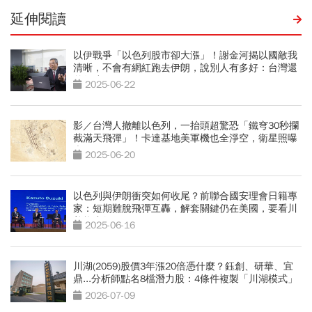
延伸閱讀
以伊戰爭「以色列股市卻大漲」！謝金河揭以國敵我
清晰，不會有網紅跑去伊朗，說別人有多好：台灣還
差很遠
2025-06-22
影／台灣人撤離以色列，一抬頭超驚恐「鐵穹30秒攔
截滿天飛彈」！卡達基地美軍機也全淨空，衛星照曝
光
2025-06-20
以色列與伊朗衝突如何收尾？前聯合國安理會日籍專
家：短期難脫飛彈互轟，解套關鍵仍在美國，要看川
普態度如何
2025-06-16
川湖(2059)股價3年漲20倍憑什麼？鈺創、研華、宜
鼎...分析師點名8檔潛力股：4條件複製「川湖模式」
2026-07-09