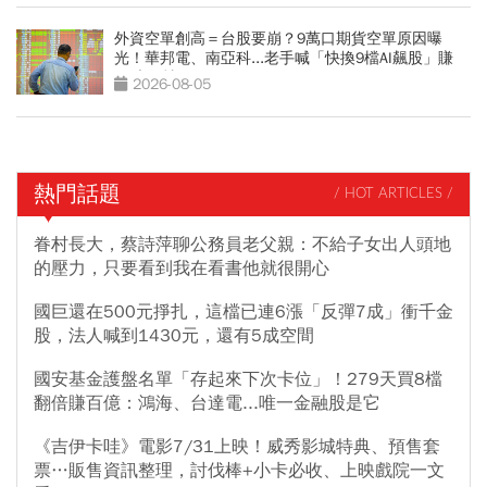
外資空單創高＝台股要崩？9萬口期貨空單原因曝
光！華邦電、南亞科...老手喊「快換9檔AI飆股」賺
Q3大行情
2026-08-05
熱門話題
/ HOT ARTICLES /
眷村長大，蔡詩萍聊公務員老父親：不給子女出人頭地
的壓力，只要看到我在看書他就很開心
國巨還在500元掙扎，這檔已連6漲「反彈7成」衝千金
股，法人喊到1430元，還有5成空間
國安基金護盤名單「存起來下次卡位」！279天買8檔
翻倍賺百億：鴻海、台達電...唯一金融股是它
《吉伊卡哇》電影7/31上映！威秀影城特典、預售套
票…販售資訊整理，討伐棒+小卡必收、上映戲院一文