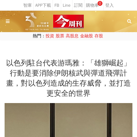
0
熱門：
投資
股票
高股息
金融股
存股
以色列駐台代表游瑪雅：「雄獅崛起」
行動是要消除伊朗核武與彈道飛彈計
畫，對以色列造成的生存威脅，並打造
更安全的世界