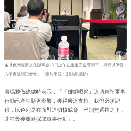
▲以色列經濟文化辦事處19日上午在重重安全警衛下，舉行以伊雙
方衝突說明記者會。
（圖片來源：劉煥彥攝影
）
游瑪雅做總結時表示，「『雄獅崛起』這項精準軍事
行動已產生顯著影響，獲得廣泛支持。我們必須記
得，以色列是在面對迫切核威脅、已別無選擇之下，
才在最後關頭採取軍事行動」。