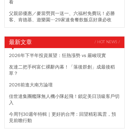
看
父親節優惠／麥當勞買一送一、六福村免費玩！必勝
客、肯德基、遊樂園…29家速食餐飲飯店好康必收
最新文章
/ HOT NEWS /
2026年下半年投資展望：狂熱漲勢 vs 嚴峻現實
友達二把手柯富仁裸辭內幕！「落後群創」成最後稻
草？
2026前進大南方論壇
佳世達集團艦隊無人機小隊起飛！鎖定美日頂級客戶切
入
今周刊30週年特輯｜更好的台灣：回望精彩風雲，預
見前瞻行動