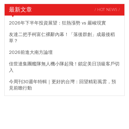
最新文章
/ HOT NEWS /
2026年下半年投資展望：狂熱漲勢 vs 嚴峻現實
友達二把手柯富仁裸辭內幕！「落後群創」成最後稻
草？
2026前進大南方論壇
佳世達集團艦隊無人機小隊起飛！鎖定美日頂級客戶切
入
今周刊30週年特輯｜更好的台灣：回望精彩風雲，預
見前瞻行動