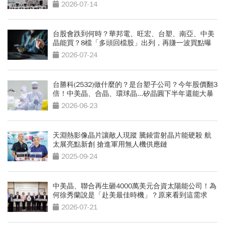
2026-07-14
台股會跌到何時？華邦電、旺宏、台塑、南亞、中美
晶能買？8檔「多頭回檔股」出列，再賺一波買點曝
光
2026-07-24
台勝科(2532)做什麼的？是台塑子公司？今年股價翻3
倍！中美晶、合晶、環球晶...矽晶圓下半年還能大暴
漲？
2026-06-23
天淵熱影像晶片讓敵人現蹤 騰錂雷射晶片能硬殺 航
太展亮點新創 搶進軍用無人機供應鏈
2025-09-24
中美晶、聯合再生砸4000萬美元合資太陽能公司！為
何徐秀蘭說是「赴美最佳時機」？原來看到這需求
2026-07-21