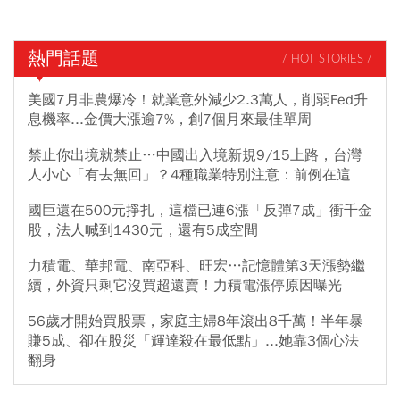
熱門話題
/ HOT STORIES /
美國7月非農爆冷！就業意外減少2.3萬人，削弱Fed升
息機率...金價大漲逾7%，創7個月來最佳單周
禁止你出境就禁止…中國出入境新規9/15上路，台灣
人小心「有去無回」？4種職業特別注意：前例在這
國巨還在500元掙扎，這檔已連6漲「反彈7成」衝千金
股，法人喊到1430元，還有5成空間
力積電、華邦電、南亞科、旺宏…記憶體第3天漲勢繼
續，外資只剩它沒買超還賣！力積電漲停原因曝光
56歲才開始買股票，家庭主婦8年滾出8千萬！半年暴
賺5成、卻在股災「輝達殺在最低點」...她靠3個心法
翻身