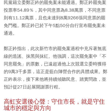
民黨籍立委鄭正鈐的罷免案未能通過。鄭正鈐罷免案
投票率54.89％，其中同意票為8.38萬票，不同意票
則有11.12萬票，且也未達到8萬9266張同意票的罷
免門檻。鄭正鈐已於下午5點50分自行宣布罷免案未
通過。
鄭正鈐指出，此次新竹市的罷免案過程中充斥著無底
線的造謠、抹黑與抹紅。他強調，這次罷免案中「不
同意罷免」的票數，已遠超過他上次競選立委時獲得
的9萬3千多票，這正是藍白陣營合作的具體成果。鄭
正鈐表示，接下來他將持續傾聽民意、踏實問政，並
預計從27日起展開謝票行程。
高虹安選後心聲：守住市長，就是守住
城市的穩定與方向