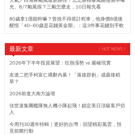
天氣／白海豚颱風最新路徑！北北基桃暴風圈侵襲率曝
光、8/7颱風假？三颱怎麼走，10日報先看
80歲拿1億能幹嘛？曾捨不得搭計程車，他身價8億後
醒悟「40~60歲是花錢黃金期」：這3件事花錢別手軟
最新文章
/ HOT NEWS /
2026年下半年投資展望：狂熱漲勢 vs 嚴峻現實
友達二把手柯富仁裸辭內幕！「落後群創」成最後稻
草？
2026前進大南方論壇
佳世達集團艦隊無人機小隊起飛！鎖定美日頂級客戶切
入
今周刊30週年特輯｜更好的台灣：回望精彩風雲，預
見前瞻行動