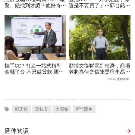
警、錢找到才認？他好奇：
還是不要買了」…郭台銘曝
當年財報怎麼編…陳時中背
李大維打給他，被點名的都
「擋疫苗」黑鍋只求1件事
回應了
攜手CDP 打造一站式轉型
顏博文從聯電到慈濟，商場
金融平台 不只做貸款 國泰
老將為何會信陳昱瑄李易
世華化身減碳顧問
儒、豪給10億？慈濟發
Ads by
聲：將捍衛信眾捐款、蔡英
文也說話
鄭正鈐
高虹安
大罷免
新竹罷免
延伸閱讀