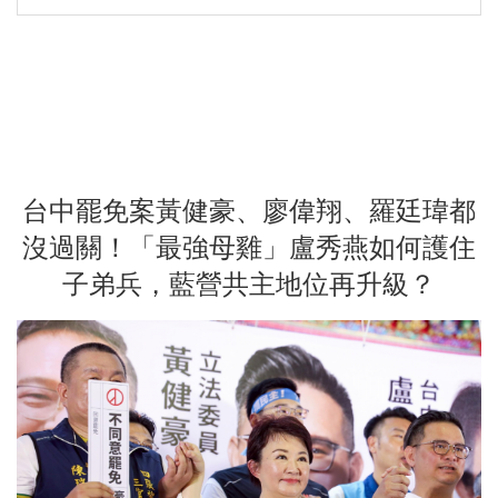
台中罷免案黃健豪、廖偉翔、羅廷瑋都
沒過關！「最強母雞」盧秀燕如何護住
子弟兵，藍營共主地位再升級？