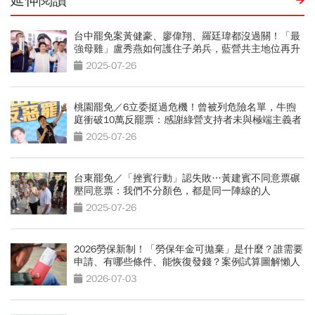
延伸閱讀
台中罷免案黃健豪、廖偉翔、羅廷瑋都沒過關！「最
強母雞」盧秀燕如何護住子弟兵，藍營共主地位再升
級？
2025-07-26
桃園罷免／6立委挺過危機！曾被列危險名單，牛煦
庭衝破10萬反罷票：感謝綠營支持者未與極端主義者
起舞
2025-07-26
台東罷免／「挫賓行動」認失敗…黃建賓不同意票碾
壓同意票：我們不分顏色，都是同一陣線的人
2025-07-26
2026勞保新制！「勞保年金可拋棄」是什麼？誰需要
申請、有哪些條件、能恢復發錢？案例試算圖解懶人
包
2026-07-03