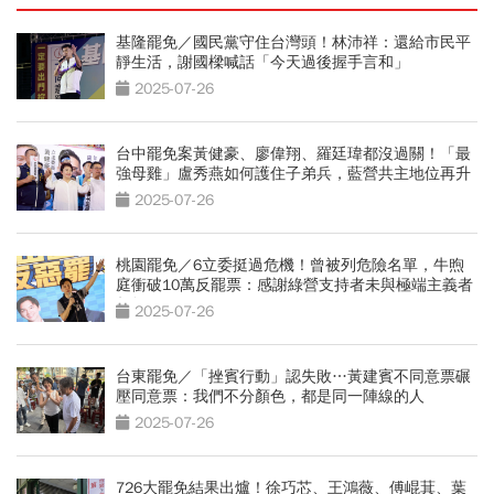
基隆罷免／國民黨守住台灣頭！林沛祥：還給市民平
靜生活，謝國樑喊話「今天過後握手言和」
2025-07-26
台中罷免案黃健豪、廖偉翔、羅廷瑋都沒過關！「最
強母雞」盧秀燕如何護住子弟兵，藍營共主地位再升
級？
2025-07-26
桃園罷免／6立委挺過危機！曾被列危險名單，牛煦
庭衝破10萬反罷票：感謝綠營支持者未與極端主義者
起舞
2025-07-26
台東罷免／「挫賓行動」認失敗…黃建賓不同意票碾
壓同意票：我們不分顏色，都是同一陣線的人
2025-07-26
726大罷免結果出爐！徐巧芯、王鴻薇、傅崐萁、葉