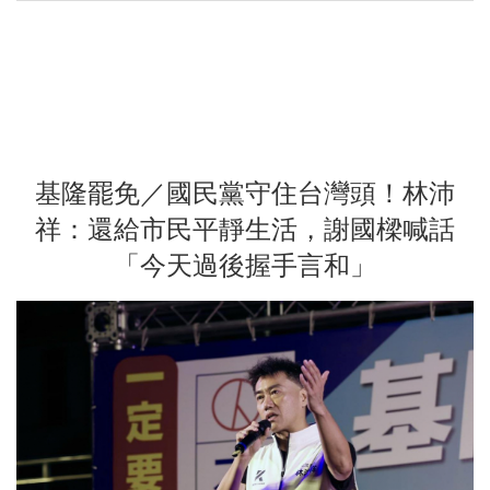
基隆罷免／國民黨守住台灣頭！林沛
祥：還給市民平靜生活，謝國樑喊話
「今天過後握手言和」