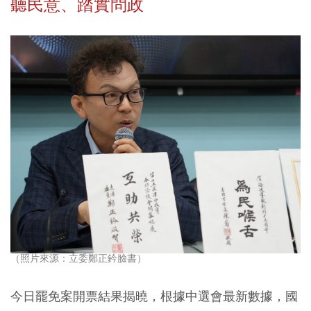
聽民意、踏實問政
（照片來源：立委鄭正鈐臉書）
今日罷免案開票結果揭曉，根據中選會最新數據，國