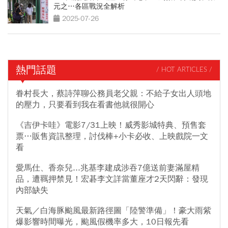
元之…各區戰況全解析
2025-07-26
熱門話題
/ HOT ARTICLES /
眷村長大，蔡詩萍聊公務員老父親：不給子女出人頭地
的壓力，只要看到我在看書他就很開心
《吉伊卡哇》電影7/31上映！威秀影城特典、預售套
票…販售資訊整理，討伐棒+小卡必收、上映戲院一文
看
愛馬仕、香奈兒...兆基李建成涉吞7億送前妻滿屋精
品，遭羈押禁見！宏碁李文詳當董座才2天閃辭：發現
內部缺失
天氣／白海豚颱風最新路徑圖「陸警準備」！豪大雨紫
爆影響時間曝光，颱風假機率多大，10日報先看