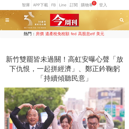
0
熱門：
房價
遺產稅免稅額
fed
高股息etf
美元
新竹雙罷皆未過關！高虹安曝心聲「放
下仇恨，一起拼經濟」、鄭正鈐鞠躬
「持續傾聽民意」