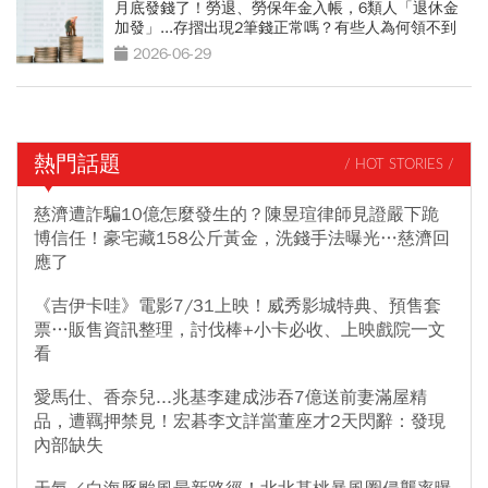
月底發錢了！勞退、勞保年金入帳，6類人「退休金
加發」...存摺出現2筆錢正常嗎？有些人為何領不到
2026-06-29
熱門話題
/ HOT STORIES /
慈濟遭詐騙10億怎麼發生的？陳昱瑄律師見證嚴下跪
博信任！豪宅藏158公斤黃金，洗錢手法曝光…慈濟回
應了
《吉伊卡哇》電影7/31上映！威秀影城特典、預售套
票…販售資訊整理，討伐棒+小卡必收、上映戲院一文
看
愛馬仕、香奈兒...兆基李建成涉吞7億送前妻滿屋精
品，遭羈押禁見！宏碁李文詳當董座才2天閃辭：發現
內部缺失