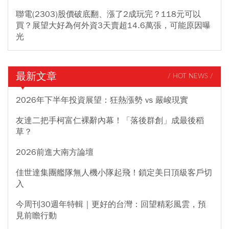
聯電(2303)股價破底翻、漲了2成玩完？118元可以
買？展望大好為何外資3天賣超14.6萬張，可能原因曝
光
最新文章
/ HOT NEWS /
2026年下半年投資展望：狂熱漲勢 vs 嚴峻現實
友達二把手柯富仁裸辭內幕！「落後群創」成最後稻
草？
2026前進大南方論壇
佳世達集團艦隊無人機小隊起飛！鎖定美日頂級客戶切
入
今周刊30週年特輯｜更好的台灣：回望精彩風雲，預
見前瞻行動