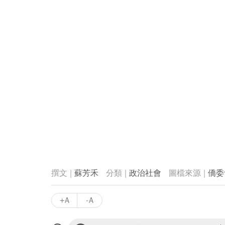
蘇芳禾
政治社會
僑委
+A
-A