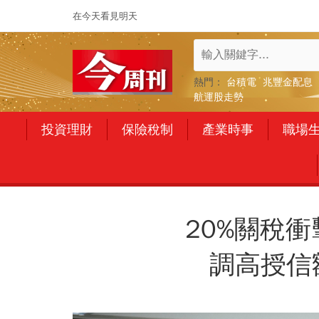
在今天看見明天
熱門：
台積電
兆豐金配息
航運股走勢
投資理財
保險稅制
產業時事
職場
20%關稅
調高授信