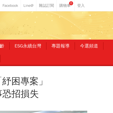
0
齡
ESG永續台灣
專題報導
今選頻道
「紓困專案」
事恐招損失