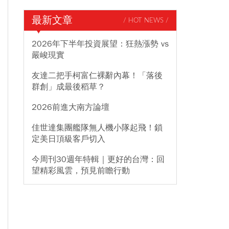
最新文章
/ HOT NEWS /
2026年下半年投資展望：狂熱漲勢 vs
嚴峻現實
友達二把手柯富仁裸辭內幕！「落後
群創」成最後稻草？
2026前進大南方論壇
佳世達集團艦隊無人機小隊起飛！鎖
定美日頂級客戶切入
今周刊30週年特輯｜更好的台灣：回
望精彩風雲，預見前瞻行動