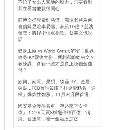
不給子女出人頭地的壓力，只要看到
我在看書他就很開心
顏博文從聯電到慈濟，商場老將為何
會信陳昱瑄李易儒、豪給10億？慈濟
發聲：將捍衛信眾捐款、蔡英文也說
話
健身工廠 vs World Gym大解密！世界
健身-KY營收大勝，獲利卻輸給柏文？
教練課、會籍…誰才是真正賺錢金雞
母？
欣興、南電、景碩、臻鼎-KY、金居、
尖點...PCB買誰最賺？杜金龍點名「這
檔」爆炸性強漲，11月末升段首選
國安基金護盤名單「存起來下次卡
位」！279天買8檔翻倍賺百億：鴻
海、台達電...唯一金融股是它