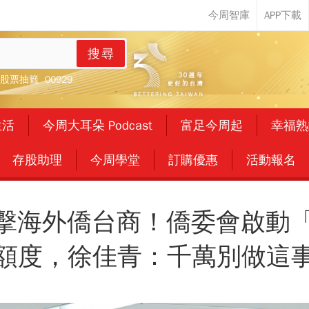
搜尋
股票抽籤
00929
生活
今周大耳朵 Podcast
富足今周起
幸福熟
存股助理
今周學堂
訂購優惠
活動報名
衝擊海外僑台商！僑委會啟動
額度，徐佳青：千萬別做這