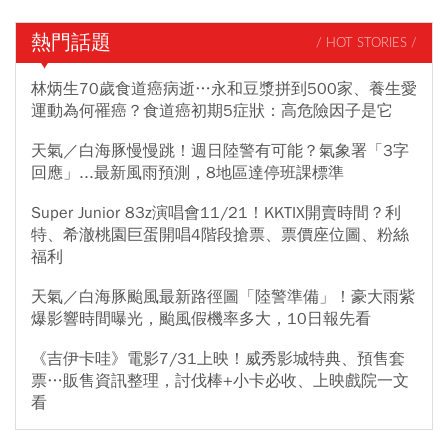
熱門話題
/ HOT STORIES /
林炳生70歲食道癌病逝…永和豆漿拼到500家、養生愛
運動為何罹癌？食道癌初期5症狀：高危險因子是它
天氣／白海豚慢慢跳！週日陸警有可能？氣象署「3字
回應」...最新風雨預測，8地區達停班課標準
Super Junior 83z演唱會11/21！KKTIX開賣時間？利
特、希澈桃園巨蛋開唱4階段搶票、票價座位圖、粉絲
福利
天氣／白海豚颱風最新路徑圖「陸警準備」！豪大雨紫
爆影響時間曝光，颱風假機率多大，10日報先看
《吉伊卡哇》電影7/31上映！威秀影城特典、預售套
票…販售資訊整理，討伐棒+小卡必收、上映戲院一文
看