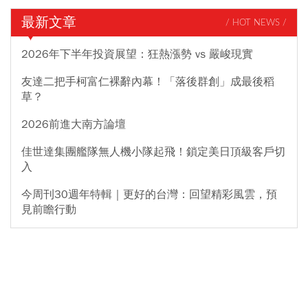
最新文章
/ HOT NEWS /
2026年下半年投資展望：狂熱漲勢 vs 嚴峻現實
友達二把手柯富仁裸辭內幕！「落後群創」成最後稻
草？
2026前進大南方論壇
佳世達集團艦隊無人機小隊起飛！鎖定美日頂級客戶切
入
今周刊30週年特輯｜更好的台灣：回望精彩風雲，預
見前瞻行動