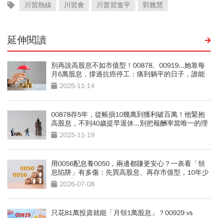
川習熱線
川習會
川普習進平
郭雅慧
延伸閱讀
別再說高股息不如市值型！00878、00919...她靠每
月6萬股息，撐過抗癌停工：痛到躺平的日子，誰能
看盤賣股？
2025-11-14
00878存5年，從帳損10幾萬到獲利破百萬！他緊抱
高股息，不到40歲提早退休...別把報酬率當唯一的理
由
2025-11-19
用0056配息養0050，兩邊都賺更安心？一表看「領
息陷阱」有多傷：先買高股息、再存市值型，10年少
賺330萬
2026-07-08
只花81萬投資就能「月領1萬股息」？00929 vs