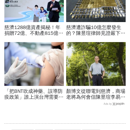
慈濟1288億資產揭秘！年
慈濟遭詐騙10億怎麼發生
捐贈72億、不動產815億…
的？陳昱瑄律師見證嚴下跪
信徒錢去哪？慈濟還原BNT
博信任！豪宅藏158公斤黃
採購經過，他拆解信件批越
金，洗錢手法曝光…慈濟回
描越黑
應了
「把BNT吹成神藥、誤導防
顏博文從聯電到慈濟，商場
疫政策」誰上演台灣需要中
老將為何會信陳昱瑄李易
國施予恩惠的大戲？杜奕
儒、豪給10億？慈濟發
Ads by
瑾：還防疫團隊一個公道
聲：將捍衛信眾捐款、蔡英
文也說話