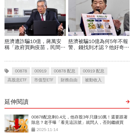
00878
00919
00878 配息
00919 配息
高股息ETF
市值型ETF
財務自由
被動收入
延伸閱讀
00878配息剩0.4元，他存股3年只賺10萬！還要跟著
除息？老手曝「看見這訊號」就閃人，否則繼續買
2025-11-14