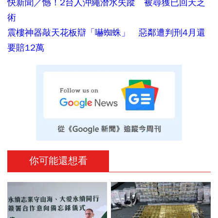
快新聞／憾！2台人沖繩潛水失蹤 被尋獲已回天乏
術
震樓神器敲天花板辯「嚇蜘蛛」 惡鄰遭判刑4月還
要賠12萬
你可能還想看