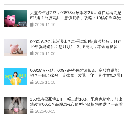
大盤今年漲2成，00878報酬率才2％...還在追著高息
ETF跑？台股高點「息價雙收」攻略：19檔名單曝光
2025-11-10
0050沒現金流怎退休？老手試算1招賣股加薪，只存
10年就能退休？想月領1、3、5萬元，本金這麼多
2025-11-06
00919漲不動、00878平均配息剩6％...高股息還能
抱？一圖現端倪：這檔進可攻退可守，最佳買點2選1
2025-11-05
150萬存高股息ETF，帳上虧10%、配息也縮水，該出
清改買0050？高股息vs市值型小資族怎麼選？一篇看
懂差異
2025-08-05