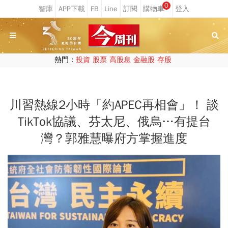
0
熱門：
投資
股票
高股息
金融股
存股
川習熱線2小時「約APEC再相會」！ 談
TikTok協議、芬太尼、俄烏…有提台
灣？郭雅慧曝府方掌握進度