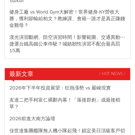
健身工廠 vs World Gym大解密！世界健身-KY營收大
勝，獲利卻輸給柏文？教練課、會籍…誰才是真正賺錢
金雞母？
漢光演習斷網、防空演習時間！影響範圍、交通異動…
捷運台鐵高鐵公車停駛？城鎮韌性演習不配合最高罰
15萬
最新文章
/ HOT NEWS /
2026年下半年投資展望：狂熱漲勢 vs 嚴峻現實
友達二把手柯富仁裸辭內幕！「落後群創」成最後稻
草？
2026前進大南方論壇
佳世達集團艦隊無人機小隊起飛！鎖定美日頂級客戶切