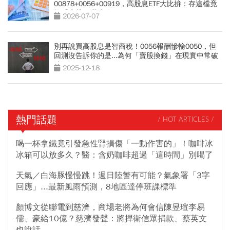
00878+0056+00919，高股息ETF大比拚：存這檔竟
能「少花30萬本金」
2026-07-07
別再說買高股息是智商稅！0056報酬慘輸0050，但
回測沒告訴你的是...為何「賣股換錢」在現實中常破
功
2025-12-18
熱門話題
/ HOT ARTICLES /
喝一杯拿鐵竟引發急性腎損傷「一動作害的」！咖啡冰
冰箱可以放多久？醫：含奶咖啡超過「這時間」別喝了
天氣／白海豚慢慢跳！週日陸警有可能？氣象署「3字
回應」...最新風雨預測，8地區達停班課標準
顏博文從聯電到慈濟，商場老將為何會信陳昱瑄李易
儒、豪給10億？慈濟發聲：將捍衛信眾捐款、蔡英文
也說話